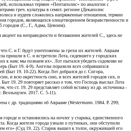
рей, использовал термин «Пентаполис» по аналогии с
ентрами греч. культуры в семит. регионе (Декаполис
каполиса и иудеев сложились напряженные отношения, термин
ения городов, являющихся олицетворением безнравственности и
 городов (С., Г., Адма, Цевоим).
я акцент на неправедности и беззаконии жителей С., здесь не
что С. и Г. будут уничтожены за грехи их жителей. Авраам
ела пришли в С. и встретили Лота, сидевшего у городских
и их к нам; мы познаем их». Лот пытался убедить содомлян не
ерь (Быт 19. 4-9). Ангелы поразили всех собравшихся
й (Быт 19. 10-22). Когда Лот добрался до г. Сигора,
сии, и всю окрестность сию, и всех жителей городов сих, и
 Быт 19. 29 повторяет рассказ о том, что Господь выслал Лота
, что ст. 19. 29 представляет собой вставку из др. источника -
.:
Велльгаузен.
2017. С. 5-11).
ена с др. традициями об Аврааме (
Westermann.
1984. P. 299;
м городе и остановились на ночлег у старика, единственного
вита. Когда жители города узнали о путниках, они обступили
ем его» (Суд 19. 22). Старик вышел к толпе, окружившей его