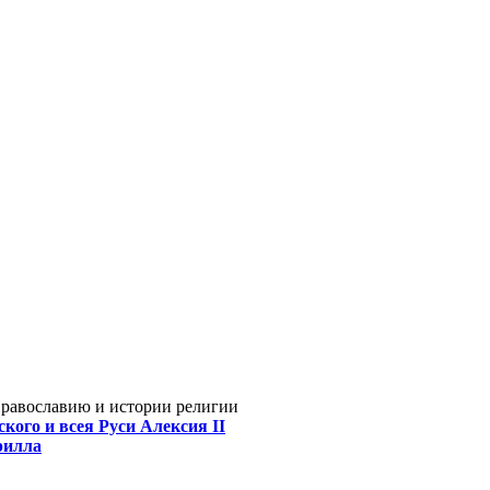
Православию и истории религии
кого и всея Руси Алексия II
рилла