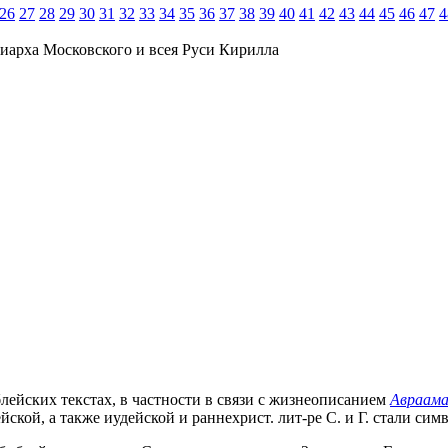
26
27
28
29
30
31
32
33
34
35
36
37
38
39
40
41
42
43
44
45
46
47
4
иарха Московского и всея Руси Кирилла
лейских текстах, в частности в связи с жизнеописанием
Авраам
ской, а также иудейской и раннехрист. лит-ре С. и Г. стали си