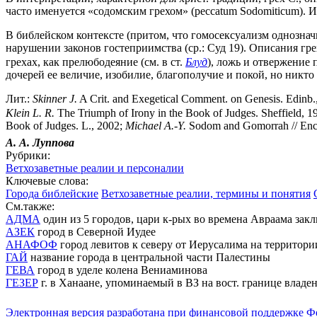
часто именуется «содомским грехом» (peccatum Sodomiticum). 
В библейском контексте (притом, что гомосексуализм однозначно 
нарушении законов гостеприимства (ср.: Суд 19). Описания грех
грехах, как прелюбодеяние (см. в ст.
Блуд
), ложь и отвержение 
дочерей ее величие, изобилие, благополучие и покой, но никто
Лит.:
Skinner J.
A Crit. and Exegetical Comment. on Genesis. Edinb.
Klein L. R.
The Triumph of Irony in the Book of Judges. Sheffield, 1
Book of Judges. L., 2002;
Michael A.-Y.
Sodom and Gomorrah // EncJ
А. А. Луппова
Рубрики:
Ветхозаветные реалии и персоналии
Ключевые слова:
Города библейские
Ветхозаветные реалии, термины и понятия
См.также:
АДМА
один из 5 городов, цари к-рых во времена Авраама зак
АЗЕК
город в Северной Иудее
АНАФОФ
город левитов к северу от Иерусалима на территор
ГАЙ
название города в центральной части Палестины
ГЕВА
город в уделе колена Вениаминова
ГЕЗЕР
г. в Ханаане, упоминаемый в ВЗ на вост. границе владе
Электронная версия разработана при финансовой поддержке Ф