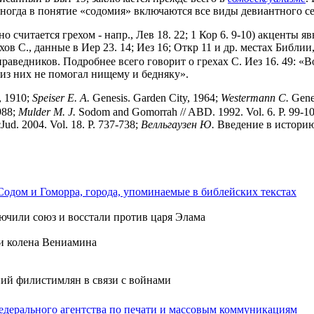
Иногда в понятие «содомия» включаются все виды девиантного с
считается грехом - напр., Лев 18. 22; 1 Кор 6. 9-10) акценты яв
ов С., данные в Иер 23. 14; Иез 16; Откр 11 и др. местах Библии
праведников. Подробнее всего говорит о грехах С. Иез 16. 49: «В
 из них не помогал нищему и бедняку».
, 1910;
Speiser E. A.
Genesis. Garden City, 1964;
Westermann C.
Genes
988;
Mulder M. J.
Sodom and Gomorrah // ABD. 1992. Vol. 6. P. 99-1
ud. 2004. Vol. 18. P. 737-738;
Велльгаузен Ю.
Введение в историю
Содом и Гоморра, города, упоминаемые в библейских текстах
лючили союз и восстали против царя Элама
ии колена Вениамина
ний филистимлян в связи с войнами
едерального агентства по печати и массовым коммуникациям