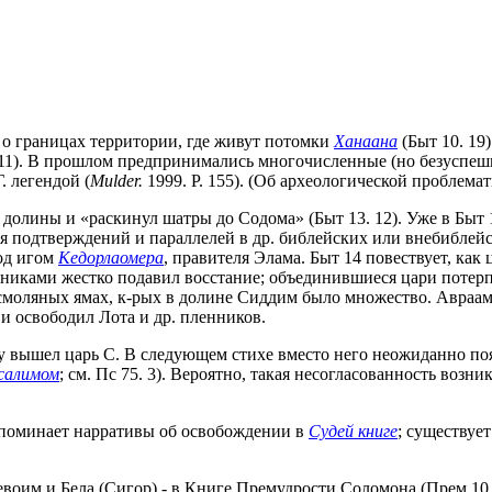
е о границах территории, где живут потомки
Ханаана
(Быт 10. 19)
-11). В прошлом предпринимались многочисленные (но безуспеш
. легендой (
Mulder.
1999. P. 155). (Об археологической проблематик
долины и «раскинул шатры до Содома» (Быт 13. 12). Уже в Быт 
подтверждений и параллелей в др. библейских или внебиблейских
под игом
Кедорлаомера
, правителя Элама. Быт 14 повествует, как
иками жестко подавил восстание; объединившиеся цари потерпел
в смоляных ямах, к-рых в долине Сиддим было множество. Авраам
и освободил Лота и др. пленников.
чу вышел царь С. В следующем стихе вместо него неожиданно п
салимом
; см. Пс 75. 3). Вероятно, такая несогласованность возн
апоминает нарративы об освобождении в
Судей книге
; существует
Цевоим и Бела (Сигор) - в Книге Премудрости Соломона (Прем 1