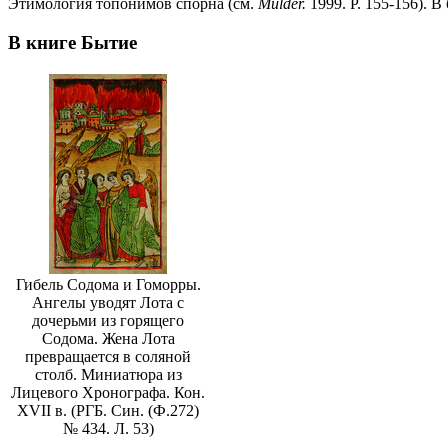
Этимология топонимов спорна (см.
Mulder
.
1999. P. 155-156). В
В книге Бытие
Гибель Содома и Гоморры.
Ангелы уводят Лота с
дочерьми из горящего
Содома. Жена Лота
превращается в соляной
столб. Миниатюра из
Лицевого Хронографа. Кон.
XVII в. (РГБ. Син. (Ф.272)
№ 434. Л. 53)