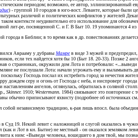
истическим периодом; возможно, ее автор, эллинизированный ев
адие
) - группой 10 городов в юго-вост. Леванте, которые были ц
е культурных различий и политических конфликтов у жителей Де
 таком контексте неудивительно его использование для обознач
ой лит-ре, посвященной С. и Г. В Быт 10. 19 упоминаются 4 из 5
ий города в Библии; в то время как в др. повествованиях делаетс
 явился Аврааму у дубравы
Мамре
в виде 3 мужей и предупредил, 
ков, если тех найдется хотя бы 10 (Быт 18. 20-33). Позже 2 анг
узнав о странниках, окружили дом Лота и потребовали: «...вывед
омляне не послушали Лота: начали угрожать ему и выламывать дв
 поскольку Господь послал их истребить город за нечестия жителе
у дождем серу и огонь от Господа с неба, и ниспроверг города 
ки наставлениям ангелов, оглянулась, обратилась в соляной столп.
р.,
Skinner.
1910;
Westermann.
1984) связывают это повторение с тем
 главы обычно приписывают яхвисту (подробнее об источниках см
ял собой независимую традицию, к-рая лишь впосл. была объедин
з в Суд 19. Некий левит с наложницей и слугой оказались в чужо
л (как и Лот в кн. Бытие) не местный - он оказался земляком ле
левита к ним: «Выведи человека, вошедшего в дом твой, мы позна