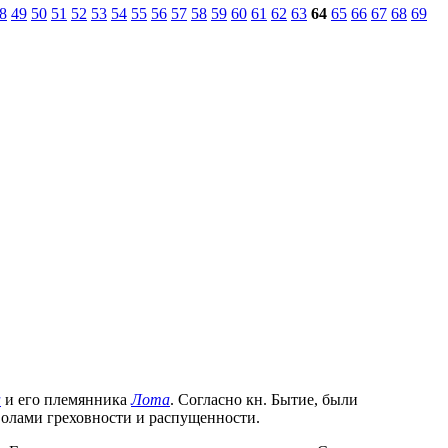
8
49
50
51
52
53
54
55
56
57
58
59
60
61
62
63
64
65
66
67
68
69
а
и его племянника
Лота
. Согласно кн. Бытие, были
мволами греховности и распущенности.