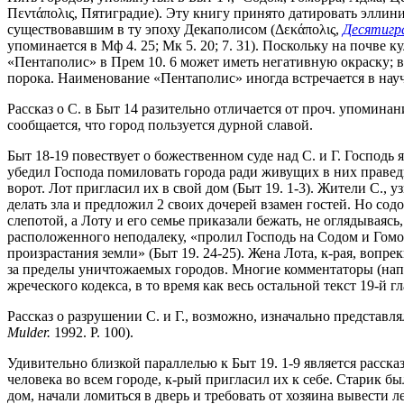
Πεντάπολις, Пятиградие). Эту книгу принято датировать эллин
существовавшим в ту эпоху Декаполисом (Δεκάπολις,
Десятигр
упоминается в Мф 4. 25; Мк 5. 20; 7. 31). Поскольку на почв
«Пентаполис» в Прем 10. 6 может иметь негативную окраску; в
порока. Наименование «Пентаполис» иногда встречается в научн
Рассказ о С. в Быт 14 разительно отличается от проч. упоминан
сообщается, что город пользуется дурной славой.
Быт 18-19 повествует о божественном суде над С. и Г. Господь
убедил Господа помиловать города ради живущих в них праведни
ворот. Лот пригласил их в свой дом (Быт 19. 1-3). Жители С., 
делать зла и предложил 2 своих дочерей взамен гостей. Но сод
слепотой, а Лоту и его семье приказали бежать, не оглядываясь,
расположенного неподалеку, «пролил Господь на Содом и Гоморр
произрастания земли» (Быт 19. 24-25). Жена Лота, к-рая, вопре
за пределы уничтожаемых городов. Многие комментаторы (нап
жреческого кодекса, в то время как весь остальной текст 19-й
Рассказ о разрушении С. и Г., возможно, изначально представл
Mulder.
1992. P. 100).
Удивительно близкой параллелью к Быт 19. 1-9 является расска
человека во всем городе, к-рый пригласил их к себе. Старик бы
дом, начали ломиться в дверь и требовать от хозяина вывести 