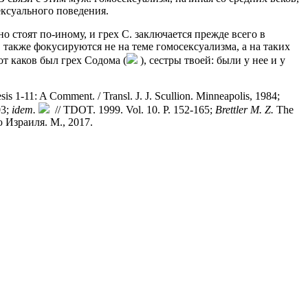
ексуального поведения.
но стоят по-иному, и грех С. заключается прежде всего в
, также фокусируются не на теме гомосексуализма, а на таких
от каков был грех Содома (
), сестры твоей: были у нее и у
is 1-11: A Comment. / Transl. J. J. Scullion. Minneapolis, 1984;
03;
idem.
// TDOT. 1999. Vol. 10. P. 152-165;
Brettler M. Z.
The
 Израиля. М., 2017.