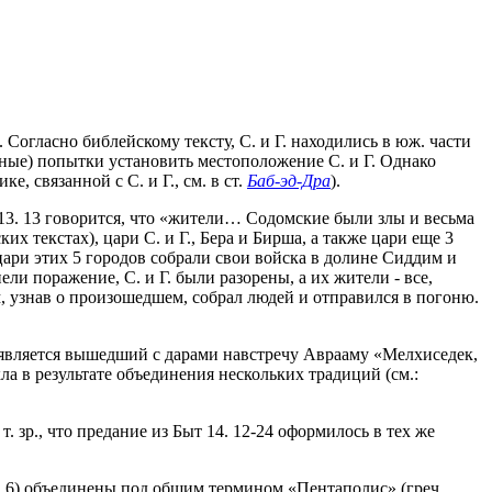
. Согласно библейскому тексту, С. и Г. находились в юж. части
ные) попытки установить местоположение С. и Г. Однако
е, связанной с С. и Г., см. в ст.
Баб-эд-Дра
).
13. 13 говорится, что «жители… Содомские были злы и весьма
 текстах), цари С. и Г., Бера и Бирша, а также цари еще 3
 цари этих 5 городов собрали свои войска в долине Сиддим и
и поражение, С. и Г. были разорены, а их жители - все,
, узнав о произошедшем, собрал людей и отправился в погоню.
оявляется вышедший с дарами навстречу Аврааму «Мелхиседек,
икла в результате объединения нескольких традиций (см.:
 т. зр., что предание из Быт 14. 12-24 оформилось в тех же
0. 6) объединены под общим термином «Пентаполис» (греч.