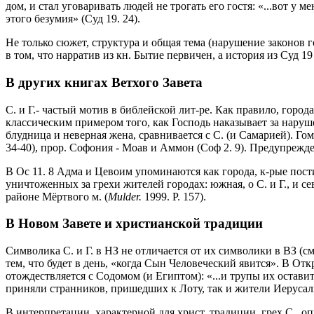
дом, и стал уговаривать людей не трогать его гостя: «...вот у 
этого безумия» (Суд 19. 24).
Не только сюжет, структура и общая тема (нарушение законов г
в том, что нарратив из кн. Бытие первичен, а история из Суд 1
В других книгах Ветхого Завета
С. и Г.- частый мотив в библейской лит-ре. Как правило, город
классическим примером того, как Господь наказывает за наруше
блудница и неверная жена, сравнивается с С. (и Самарией). Гом
34-40), прор. Софония - Моав и Аммон (Соф 2. 9). Предупрежден
В Ос 11. 8 Адма и Цевоим упоминаются как города, к-рые постиг
уничтоженных за грехи жителей городах: южная, о С. и Г., и с
районе Мёртвого м. (
Mulder.
1999. P. 157).
В Новом Завете и христианской традиции
Символика С. и Г. в НЗ не отличается от их символики в ВЗ (см.:
тем, что будет в день, «когда Сын Человеческий явится». В Отк
отождествляется с Содомом (и Египтом): «...и трупы их оставит
приняли странников, пришедших к Лоту, так и жители Иерусалим
В интерпретации, характерной для христ. традиции, грех С., о