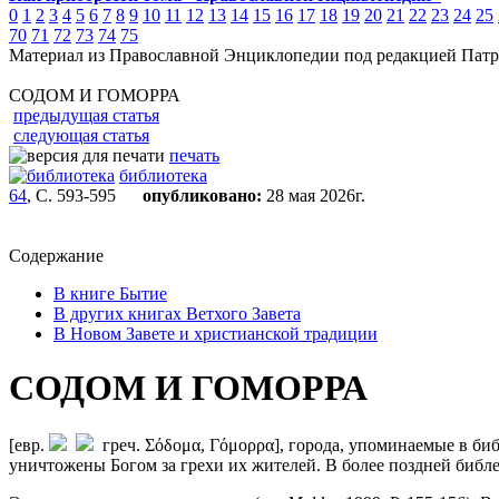
0
1
2
3
4
5
6
7
8
9
10
11
12
13
14
15
16
17
18
19
20
21
22
23
24
25
70
71
72
73
74
75
Материал из Православной Энциклопедии под редакцией Патр
СОДОМ И ГОМОРРА
предыдущая статья
следующая статья
печать
библиотека
64
, С. 593-595
опубликовано:
28 мая 2026г.
Содержание
В книге Бытие
В других книгах Ветхого Завета
В Новом Завете и христианской традиции
СОДОМ И ГОМОРРА
[евр.
греч. Σόδομα, Γόμορρα], города, упоминаемые в биб
уничтожены Богом за грехи их жителей. В более поздней библей