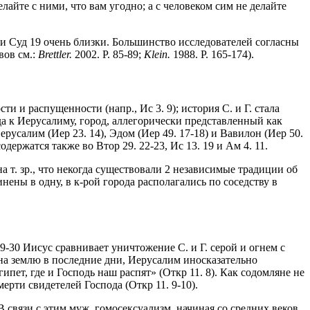
делайте с ними, что вам угодно; а с человеком сим не делайте
9 и Суд 19 очень близки. Большинство исследователей согласны
вов см.:
Brettler.
2002. P. 85-89;
Klein.
1988. P. 165-174).
и и распущенности (напр., Ис 3. 9); история С. и Г. стала
да к Иерусалиму, город, аллегорически представленный как
ерусалим (Иер 23. 14), Эдом (Иер 49. 17-18) и Вавилон (Иер 50.
держатся также во Втор 29. 22-23, Ис 13. 19 и Ам 4. 11.
а т. зр., что некогда существовали 2 независимые традиции об
нены в одну, в к-рой города располагались по соседству в
. 29-30 Иисус сравнивает уничтожение С. и Г. серой и огнем с
т на землю в последние дни, Иерусалим иносказательно
ипет, где и Господь наш распят» (Откр 11. 8). Как содомляне не
ерти свидетелей Господа (Откр 11. 9-10).
 В связи с этим муж. гомосексуализм, начиная со средних веков,