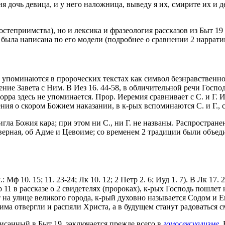
меня дочь девица, и у него наложница, выведу я их, смирите их и 
остеприимства), но и лексика и фразеология рассказов из Быт 1
9 была написана по его модели (подробнее о сравнении 2 наррати
а упоминаются в пророческих текстах как символ безнравственност
ние Завета с Ним. В Иез 16. 44-58, в обличительной речи Госпо
орра здесь не упоминается. Прор. Иеремия сравнивает с С. и Г. И
ия о скором Божием наказании, в к-рых вспоминаются С. и Г., со
ла Божия кара; при этом ни С., ни Г. не названы. Распространен
еверная, об Адме и Цевоиме; со временем 2 традиции были объеди
 Мф 10. 15; 11. 23-24; Лк 10. 12; 2 Петр 2. 6; Иуд 1. 7). В Лк 17
р 11 в рассказе о 2 свидетелях (пророках), к-рых Господь пошле
 на улице великого города, к-рый духовно называется Содом и Ег
а отвергли и распяли Христа, а в будущем станут радоваться см
писанный в Быт 19, заключается прежде всего в
гомосексуализме
.