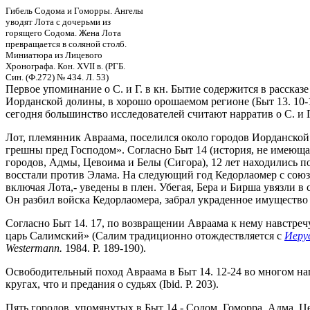
Гибель Содома и Гоморры. Ангелы
уводят Лота с дочерьми из
горящего Содома. Жена Лота
превращается в соляной столб.
Миниатюра из Лицевого
Хронографа. Кон. XVII в. (РГБ.
Син. (Ф.272) № 434. Л. 53)
Первое упоминание о С. и Г. в кн. Бытие содержится в рассказ
Иорданской долины, в хорошо орошаемом регионе (Быт 13. 10
сегодня большинство исследователей считают нарратив о С. и Г
Лот, племянник Авраама, поселился около городов Иорданской 
грешны пред Господом». Согласно Быт 14 (история, не имеющая 
городов, Адмы, Цевоима и Белы (Сигора), 12 лет находились 
восстали против Элама. На следующий год Кедорлаомер с союзн
включая Лота,- уведены в плен. Убегая, Бера и Бирша увязли 
Он разбил войска Кедорлаомера, забрал украденное имущество 
Согласно Быт 14. 17, по возвращении Авраама к нему навстре
царь Салимский» (Салим традиционно отождествляется с
Иеру
Westermann.
1984. P. 189-190).
Освободительный поход Авраама в Быт 14. 12-24 во многом н
кругах, что и предания о судьях (Ibid. P. 203).
Пять городов, упомянутых в Быт 14,- Содом, Гоморра, Адма, 