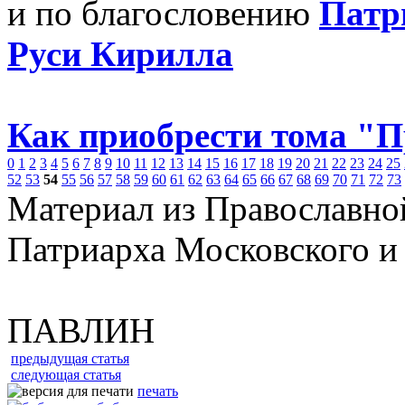
и по благословению
Патр
Руси Кирилла
Как приобрести тома "
0
1
2
3
4
5
6
7
8
9
10
11
12
13
14
15
16
17
18
19
20
21
22
23
24
25
52
53
54
55
56
57
58
59
60
61
62
63
64
65
66
67
68
69
70
71
72
73
Материал из Православно
Патриарха Московского и
ПАВЛИН
предыдущая статья
следующая статья
печать