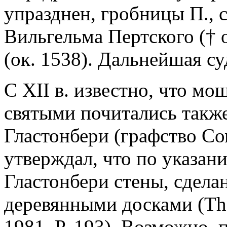
упразднен, гробницы П., 
Вильгельма Пертского († 
(ок. 1538). Дальнейшая с
С XII в. известно, что мощ
святыми почитались также
Гластонбери (графство Со
утверждал, что по указан
Гластонбери стены, сдела
деревянными досками (The 
1981. P. 193). Возможно, 