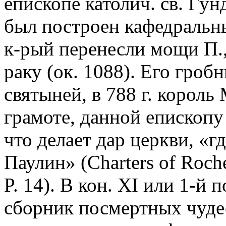
епископе католич. св. Гун
был построен кафедральны
к-рый перенесли мощи П.
раку (ок. 1088). Его гроб
святыней, в 788 г. король
грамоте, данной епископу 
что делает дар церкви, «
Паулин» (Charters of Roche
P. 14). В кон. XI или 1-й п
сборник посмертных чудес