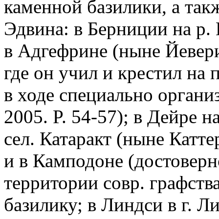
каменной базилики, а такж
Эдвина: в Берниции на р. 
в Адгефрине (ныне Йевери
где он учил и крестил на 
в ходе специально орган
2005. P. 54-57); в Дейре н
сел. Катаракт (ныне Катт
и в Камподоне (достоверн
территории совр. графств
базилику; в Линдси в г. Л