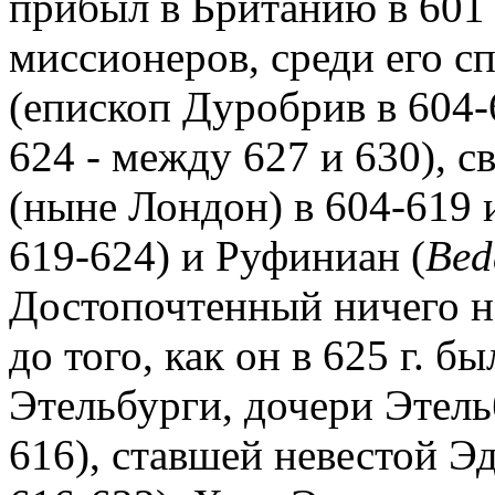
прибыл в Британию в 601 г
миссионеров, среди его с
(епископ Дуробрив в 604-
624 - между 627 и 630), 
(ныне Лондон) в 604-619 
619-624) и Руфиниан (
Bed
Достопочтенный ничего не
до того, как он в 625 г. 
Этельбурги, дочери Этельб
616), ставшей невестой Э