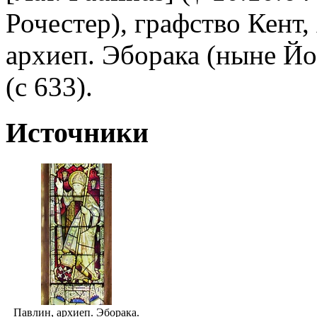
Рочестер), графство Кент, А
архиеп. Эборака (ныне Йо
(с 633).
Источники
Павлин, архиеп. Эборака.