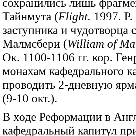
сохранились лишь фрагме
Тайнмута (
Flight.
1997. P.
заступника и чудотворца 
Малмсбери (
William of Ma
Ок. 1100-1106 гг. кор. Ге
монахам кафедрального ка
проводить 2-дневную ярма
(9-10 окт.).
В ходе Реформации в Англ
кафедральный капитул при