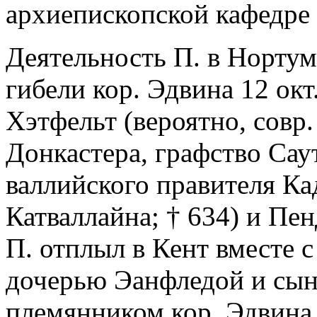
архиепископской кафедре
Деятельность П. в Нортум
гибели кор. Эдвина 12 окт.
Хэтфельт (вероятно, совр
Донкастера, графство Са
валлийского правителя Ка
Катваллайна; † 634) и Пен
П. отплыл в Кент вместе с
дочерью Эанфледой и сын
племянником кор. Эдвина.