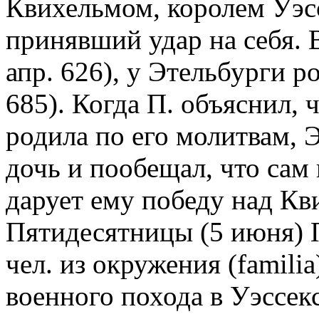
Квихельмом, королем Уэсс
принявший удар на себя. В
апр. 626), у Этельбурги р
685). Когда П. объяснил, 
родила по его молитвам, 
дочь и пообещал, что сам
дарует ему победу над Кв
Пятидесятницы (5 июня) П
чел. из окружения (famili
военного похода в Уэссекс