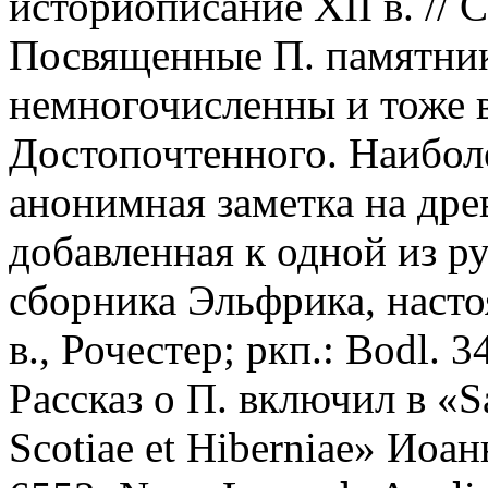
историописание XII в. // С
Посвященные П. памятн
немногочисленны и тоже 
Достопочтенного. Наиболе
анонимная заметка на дре
добавленная к одной из р
сборника Эльфрика, насто
в., Рочестер; ркп.: Bodl. 3
Рассказ о П. включил в «Sa
Scotiae et Hiberniae» Иоа