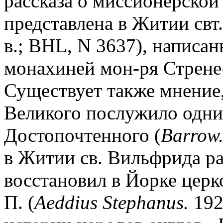
рассказа о миссионерской
представлена в Житии свт.
в.; BHL, N 3637), написа
монахиней мон-ря Стрене
Существует также мнение,
Великого послужило одни
Достопочтенного (
Barrow
в Житии св. Вильфрида ра
восстановил в Йорке церк
П. (
Aeddius Stephanus.
192