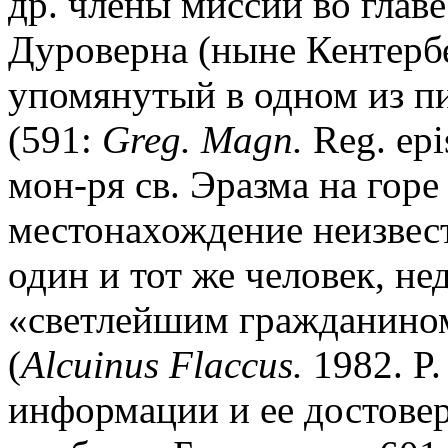
др. члены миссии во главе
Дуроверна (ныне Кентербер
упомянутый в одном из пи
(591:
Greg. Magn.
Reg. epi
мон-ря св. Эразма на горе
местонахождение неизвест
один и тот же человек, не
«светлейшим гражданином»
(
Alcuinus Flaccus.
1982. P.
информации и ее достовер