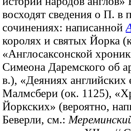
истории народов англов»
восходят сведения о П. в
сочинениях: написанной
королях и святых Йорка (к
«Англосаксонской хроники
Симеона Даремского об ар
в.), «Деяниях английских
Малмсбери (ок. 1125), «
Йоркских» (вероятно, нап
Беверли, см.:
Мереминский