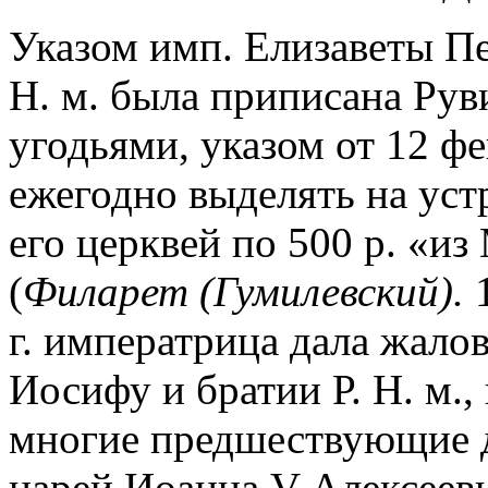
Указом имп. Елизаветы Пет
Н. м. была приписана Рув
угодьями, указом от 12 фе
ежегодно выделять на уст
его церквей по 500 р. «и
(
Филарет (Гумилевский).
1
г. императрица дала жало
Иосифу и братии Р. Н. м.,
многие предшествующие 
царей Иоанна V Алексееви