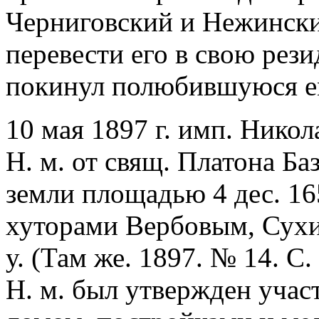
Черниговский и Нежински
перевести его в свою рез
покинул полюбившуюся е
10 мая 1897 г. имп. Никола
Н. м. от свящ. Платона Ба
земли площадью 4 дес. 165
хуторами Вербовым, Сухи
у. (Там же. 1897. № 14. С. 
Н. м. был утвержден участ