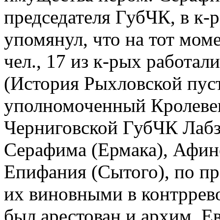
председателя ГубЧК, в к-р
упомянул, что на тот моме
чел., 17 из к-рых работал
(История Рыхловской пуст.
уполномоченный Кролеве
Черниговской ГубЧК Лабз
Серафима (Ермака), Афин
Епифания (Сытого), по п
их виновными в контррев
был арестован и архим. Е