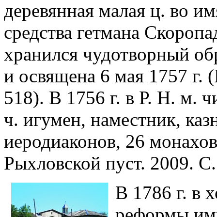
деревянная малая ц. во им
средства гетмана Скоропад
хранился чудотворный обр
и освящена 6 мая 1757 г. 
518). В 1756 г. в Р. Н. м. 
ч. игумен, наместник, каз
иеродиаконов, 26 монахо
Рыхловской пуст. 2009. С.
В 1786 г. в
реформы имп