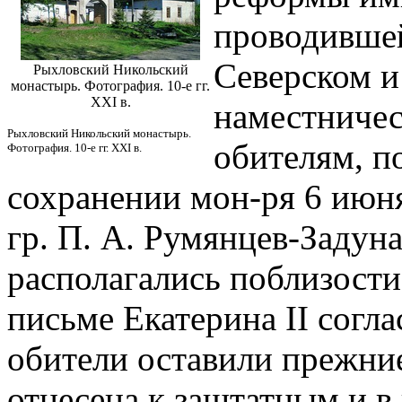
проводившей
Северском и
Рыхловский Никольский
монастырь. Фотография. 10-е гг.
XXI в.
наместничест
Рыхловский Никольский монастырь.
обителям, 
Фотография. 10-е гг. XXI в.
сохранении мон-ря 6 июня
гр. П. А. Румянцев-Задуна
располагались поблизости 
письме Екатерина II согла
обители оставили прежние
отнесена к заштатным и в