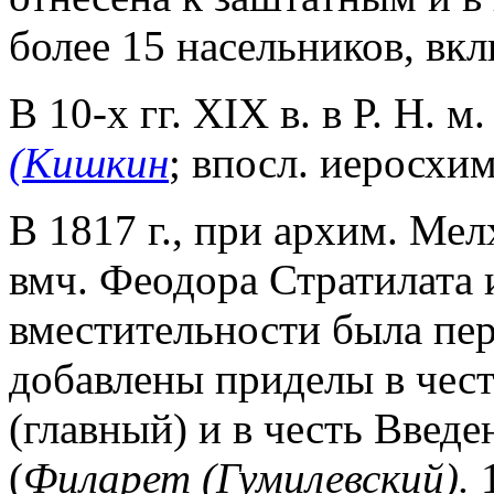
более 15 насельников, вкл
В 10-х гг. XIX в. в Р. Н. 
(Кишкин
; впосл. иеросхим
В 1817 г., при архим. Мел
вмч. Феодора Стратилата 
вместительности была пер
добавлены приделы в чес
(главный) и в честь Введ
(
Филарет (Гумилевский).
1