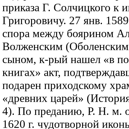
приказа Г. Солчицкого к и
Григоровичу. 27 янв. 1589
спора между боярином Ал
Волженским (Оболенским)
сыном, к-рый нашел «в п
книгах» акт, подтверждав
подарен приходскому храм
«древних царей» (История
4). По преданию, Р. Н. м.
1620 г. чудотворной икон