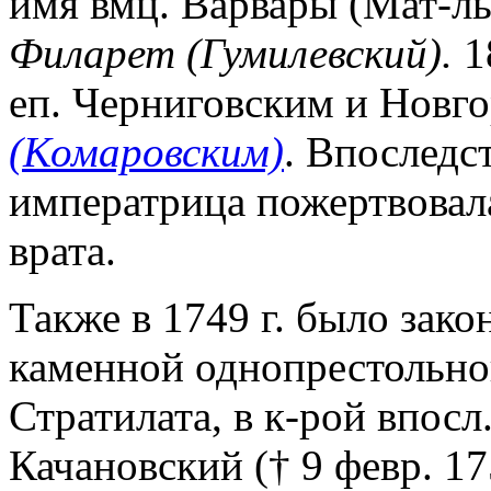
имя вмц. Варвары (Мат-лы
Филарет (Гумилевский).
18
еп. Черниговским и Новг
(Комаровским)
. Впоследс
императрица пожертвовал
врата.
Также в 1749 г. было зако
каменной однопрестольной
Стратилата, в к-рой впосл
Качановский († 9 февр. 1