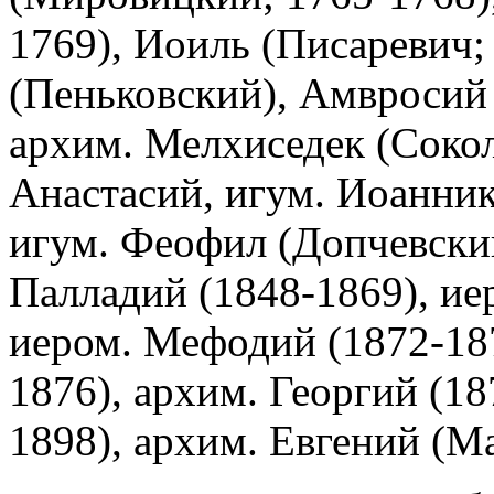
1769), Иоиль (Писаревич;
(Пеньковский), Амвросий 
архим. Мелхиседек (Сокол
Анастасий, игум. Иоанник
игум. Феофил (Допчевский
Палладий (1848-1869), ие
иером. Мефодий (1872-18
1876), архим. Георгий (18
1898), архим. Евгений (Ма