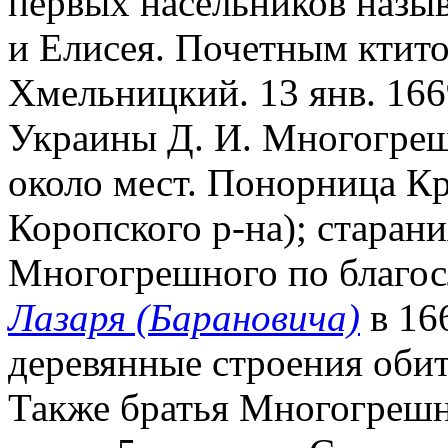
первых насельников назы
и Елисея. Почетным ктито
Хмельницкий. 13 янв. 166
Украины Д. И. Многогрешн
около мест. Понорница Кр
Коропского р-на); старани
Многогрешного по благос
Лазаря (Барановича)
в 16
деревянные строения обит
Также братья Многогрешн