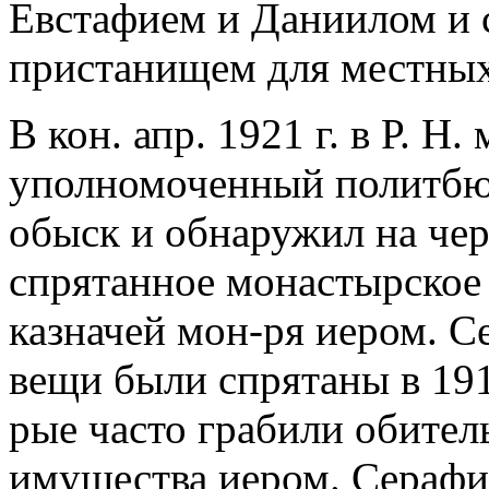
Евстафием и Даниилом и
пристанищем для местных
В кон. апр. 1921 г. в Р. Н
уполномоченный политбю
обыск и обнаружил на чер
спрятанное монастырское
казначей мон-ря иером. С
вещи были спрятаны в 1918
рые часто грабили обител
имущества иером. Серафи