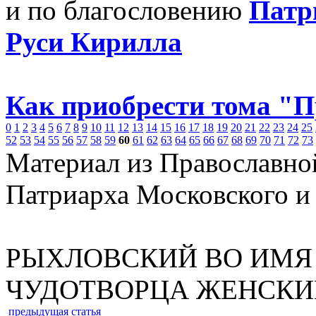
и по благословению
Патр
Руси Кирилла
Как приобрести тома "
0
1
2
3
4
5
6
7
8
9
10
11
12
13
14
15
16
17
18
19
20
21
22
23
24
25
52
53
54
55
56
57
58
59
60
61
62
63
64
65
66
67
68
69
70
71
72
73
Материал из Православно
Патриарха Московского и
РЫХЛОВСКИЙ ВО ИМЯ
ЧУДОТВОРЦА ЖЕНСКИ
предыдущая статья