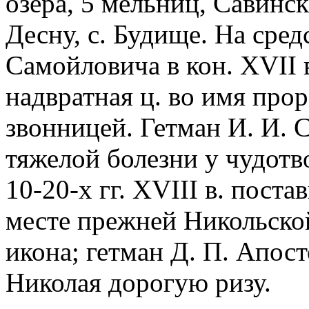
озера, 5 мельниц, Савинск
Десну, с. Будище. На сред
Самойловича в кон. XVII в
надвратная ц. во имя про
звонницей. Гетман И. И. 
тяжелой болезни у чудотв
10-20-х гг. XVIII в. пост
месте прежней Никольской
икона; гетман Д. П. Апосто
Николая дорогую ризу.