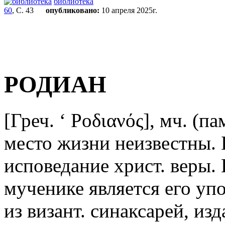
библиотека
60
, С. 43
опубликовано:
10 апреля 2025г.
РОДИАН
[Греч.
‘
Ροδιανός], мч. (па
место жизни неизвестны. 
исповедание христ. веры.
мученике является его уп
из визант. синаксарей, из