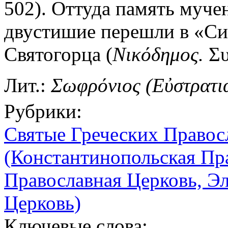
502). Оттуда память муче
двустишие перешли в «Си
Святогорца (
Νικόδημος.
Συ
Лит.:
Σωφρόνιος (Εὐστρατιά
Рубрики:
Святые Греческих Правос
(Константинопольская Пр
Православная Церковь, Э
Церковь)
Ключевые слова: