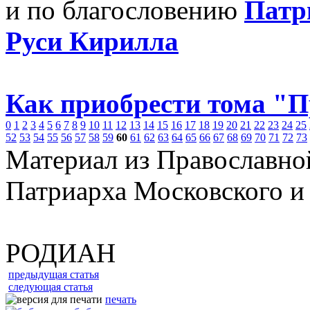
и по благословению
Патр
Руси Кирилла
Как приобрести тома "
0
1
2
3
4
5
6
7
8
9
10
11
12
13
14
15
16
17
18
19
20
21
22
23
24
25
52
53
54
55
56
57
58
59
60
61
62
63
64
65
66
67
68
69
70
71
72
73
Материал из Православно
Патриарха Московского и
РОДИАН
предыдущая статья
следующая статья
печать