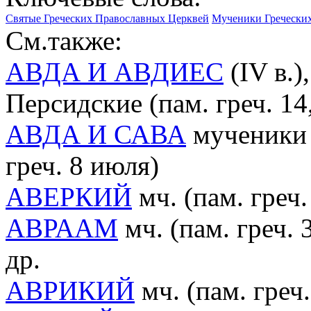
Святые Греческих Православных Церквей
Мученики Гречески
См.также:
АВДА И АВДИЕС
(IV в.)
Персидские (пам. греч. 14,
АВДА И САВА
мученики 
греч. 8 июля)
АВЕРКИЙ
мч. (пам. греч.
АВРААМ
мч. (пам. греч. 
др.
АВРИКИЙ
мч. (пам. греч.