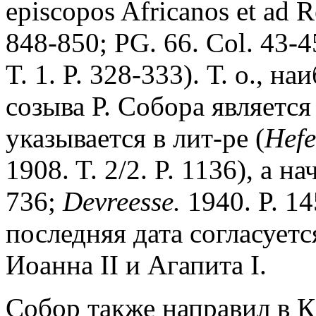
episcopos Africanos et ad 
848-850; PG. 66. Col. 43-45
T. 1. P. 328-333). Т. о., 
созыва Р. Собора является 
указывается в лит-ре (
Hefe
1908. T. 2/2. P. 1136), а нач
736;
Devreesse.
1940. P. 1
последняя дата согласует
Иоанна II и Агапита I.
Собор также направил в К