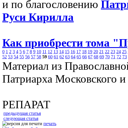
и по благословению
Патр
Руси Кирилла
Как приобрести тома "
0
1
2
3
4
5
6
7
8
9
10
11
12
13
14
15
16
17
18
19
20
21
22
23
24
25
52
53
54
55
56
57
58
59
60
61
62
63
64
65
66
67
68
69
70
71
72
73
Материал из Православно
Патриарха Московского и
РЕПАРАТ
предыдущая статья
следующая статья
печать