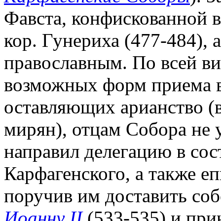
Фавста, конфискованной в
кор. Гунериха (477-484), 
православным. По всей ви
возможных форм приема в
оставляющих арианство (в
мирян), отцам Собора не у
направил делегацию в сос
Карфагенского, а также еп
поручив им доставить со
Иоанну II
(533-535) и при