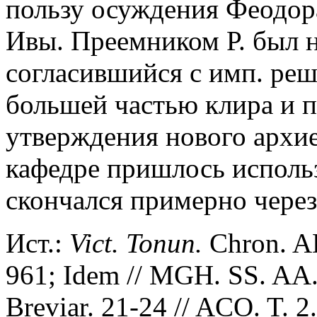
пользу осуждения Феодор
Ивы. Преемником Р. был 
согласившийся с имп. ре
большей частью клира и п
утверждения нового архи
кафедре пришлось использ
скончался примерно через 
Ист.:
Vict. Tonun.
Chron. AD
961; Idem // MGH. SS. AA. 
Breviar. 21-24 // ACO. T. 2.