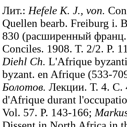
Лит.:
Hefele K. J., von.
Conc
Quellen bearb. Freiburg i. B
830 (расширенный франц.
Conciles. 1908. T. 2/2. P. 1
Diehl Ch.
L'Afrique byzanti
byzant. en Afrique (533-709
Болотов.
Лекции. Т. 4. С.
d'Afrique durant l'occupati
Vol. 57. P. 143-166;
Markus
Dissent in North Africa in t