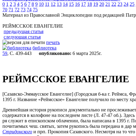
0
1
2
3
4
5
6
7
8
9
10
11
12
13
14
15
16
17
18
19
20
21
22
23
24
25
70
71
72
73
74
75
Материал из Православной Энциклопедии под редакцией Патр
РЕЙМССКОЕ ЕВАНГЕЛИЕ
предыдущая статья
следующая статья
печать
библиотека
59
, С. 439-443
опубликовано:
6 марта 2025г.
РЕЙМССКОЕ ЕВАНГЕЛИЕ
[Сазавско-Эммаусское Евангелие] (Городская б-ка г. Реймса, Фр
1395 г. Название «Реймсское» Евангелие получило по месту хра
Древнейшая история рукописи документально не прослеживается
содержатся в колофоне на последнем листе (Л. 47-47 об.). Здес
ря служит в епископском облачении, была написана в 1395 г. П
почитаемых чеш. святых, затем рукопись была передана в дар м
Стридонского
и прп. Прокопия Сазавского. Несмотря на то что