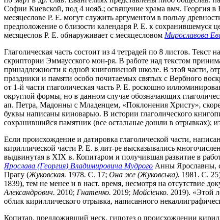
Софии Киевской, под 4 нояб.; освящение храма вмч. Георгия в К
месяцеслове Р. Е. могут служить аргументом в пользу древнос
предположение о близости календаря Р. Е. к сохранившемуся 
месяцеслов Р. Е. обнаруживает с месяцесловом
Мирославова Ев
Глаголическая часть состоит из 4 тетрадей по 8 листов. Текст
скриптории Эммаусского мон-ря. В работе над текстом принимали
принадлежности к одной книгописной школе. В этой части, от
праздники и памяти особо почитаемых святых с Вербного воскр
от 1-й части глаголическая часть Р. Е. роскошно иллюминиров
округлой формы, но в данном случае обозначающих глаголичес
ап. Петра, Мадонны с Младенцем, «Поклонения Христу», скорее
буквы написаны киноварью. В истории глаголического книгописа
сохранившийся памятник (все остальные дошли в отрывках); и
Если происхождение и датировка глаголической части, написан
кириллической части Р. Е. в лит-ре высказывались многочисл
выдвинутая в XIX в. Копитаром и получившая развитие в рабо
Ярослава (Георгия) Владимировича Мудрого
Анны Ярославны, ст
Прагу (
Жуковская.
1978. С. 17;
Она же (Жуковська).
1981. С. 25
1839), тем не менее и в наст. время, несмотря на отсутствие д
Александрович.
2010;
Гнатенко.
2019;
Мойсiєнко.
2019). «Этой л
облик кириллического отрывка, написанного некаллиграфичес
Копитар, предложивший неск. гипотез о происхождении кириллич