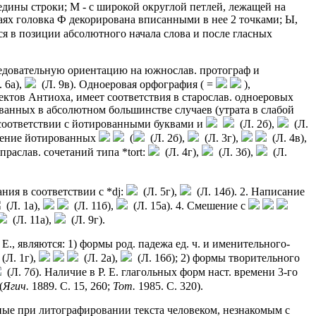
едины строки; М - с широкой округлой петлей, лежащей на
ях головка Ф декорирована вписанными в нее 2 точками; Ы,
ся в позиции абсолютного начала слова и после гласных
ледовательную ориентацию на южнослав. протограф и
 6а),
(Л. 9в). Одноеровая орфография ( =
),
ектов Антиоха, имеет соответствия в старослав. одноеровых
ованных в абсолютном большинстве случаев (утрата в слабой
в соответствии с йотированными буквами и
(Л. 2б),
(Л.
ление йотированных
(
(Л. 2б),
(Л. 3г),
(Л. 4в),
праслав. сочетаний типа *tоrt:
(Л. 4г),
(Л. 3б),
(Л.
ния в соответствии с *dj:
(Л. 5г),
(Л. 14б). 2. Написание
(Л. 1а),
(Л. 11б),
(Л. 15а). 4. Смешение с
(Л. 11а),
(Л. 9г).
, являются: 1) формы род. падежа ед. ч. и именительного-
(Л. 1г),
(Л. 2а),
(Л. 16б); 2) формы творительного
(Л. 7б). Наличие в Р. Е. глагольных форм наст. времени 3-го
(
Ягич.
1889. С. 15, 260;
Тот.
1985. С. 320).
нные при литографировании текста человеком, незнакомым с