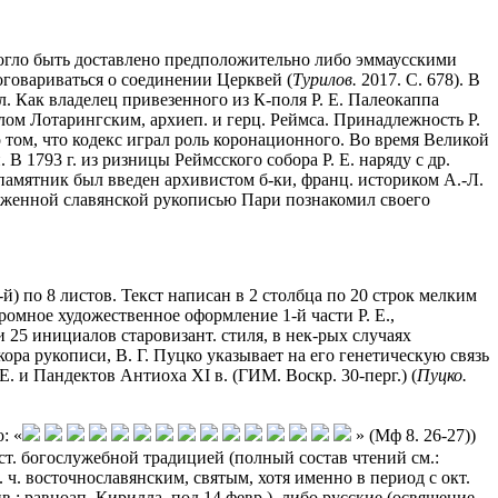
о могло быть доставлено предположительно либо эммаусскими
оговариваться о соединении Церквей (
Турилов.
2017. С. 678). В
л. Как владелец привезенного из К-поля Р. Е. Палеокаппа
рлом Лотарингским, архиеп. и герц. Реймса. Принадлежность Р.
 том, что кодекс играл роль коронационного. Во время Великой
 1793 г. из ризницы Реймсского собора Р. Е. наряду с др.
памятник был введен архивистом б-ки, франц. историком А.-Л.
 обнаруженной славянской рукописью Пари познакомил своего
й) по 8 листов. Текст написан в 2 столбца по 20 строк мелким
ромное художественное оформление 1-й части Р. Е.,
25 инициалов старовизант. стиля, в нек-рых случаях
а рукописи, В. Г. Пуцко указывает на его генетическую связь
 и Пандектов Антиоха XI в. (ГИМ. Воскр. 30-перг.) (
Пуцко.
: «
» (Мф 8. 26-27))
ост. богослужебной традицией (полный состав чтений см.:
. ч. восточнославянским, святым, хотя именно в период с окт.
в.; равноап. Кирилла, под 14 февр.), либо русские (освящение