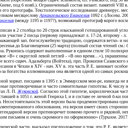
иеве, под 6 нояб.). Ограниченный состав визант. памятей VIII в
ти его протографа. Текстологическое исследование древнерус. м
целиком месяцеслову
Архангельского Евангелия
1092 г. (
Лосева.
200
ангелия
(между 1195 и 1197?), возможный протограф корого восхо
 написан в 2 столбца по 20 строк изысканной готицированной угл
 участие 2 писца (первому принадлежат л. 17-24, второму - л. 24
ражающей зап. богослужебную традицию, содержатся ветхо- и н
есенья до Благовещения (25 марта) (полный состав чтений см.:
ана. Рукопись содержит выполненные в едином стиле 10 полихро
кое «В» с округлой левой петлей - «В оно время…»), украшенн
 всего сщмч. Адальберта (Войтеха), прп. Прокопия Сазавского 
ния в Чехии в XIV - нач. XV в. эта часть Р. Е. занимает особо
з-за богатства иллюминации она является одной из самых роско
ной хорват. писцами в 1395 г. в Эммаусском мон-ре, никогда не
енные противоречивые и часто сомнительные гипотезы. К числу н
тах Л. П.
Жуковской
. Согласно этой гипотезе, кириллическая част
авшей в 1051 г. женой Генриха I, и в составе ее личной б-ки по
). Несостоятельность этой версии была продемонстрирована одни
окументированного обоснования, эта версия имеет своих сторонни
егендарной версии противоречит помимо прочего и рядовой, не
ким письмом и очень скромного по оформлению» (
Турилов.
2017.
еской части, высказал предположение о том, что Р. Е. является