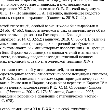
. и полное отсутствие славянских и рус. праздников в
есяцесловов XI-XIV вв. позволило О. В. Лосевой выдвинуть
1. С. 17). По мнению Л. А. Гнатенко, наибольшее сходство
дил к старослав. традиции (
Гнатенко.
2019. С. 44).
оватой глаголицей, особый вариант к-рой был выработан в
 об.- 47 об.), близость почерков к-рых свидетельствует об их
овозаветные перикопы на Господские и Богородичные
Страхова.
2014. С. 32-52;
Гнатенко.
2019. С. 53-54). В отличие
мных инициалов (восходящих к строчной лат. букве «a»
ых листом аканта, и 7 миниатюрных изображений (Св. Троицы,
и блж. Иеронима со львом). Заголовки чтений и заглавные
е место, поскольку представляет единственный целиком
шных рукописей хорвато-глаголической традиции XIV в.
 вызывали сомнений у исследователей, то по поводу
едостоверных версий относится наиболее популярная гипотеза,
ь Р. Е. была списана в киевском скриптории для дочери св. кн.
пала в Реймс или в Париж, откуда была перевезена Карлом IV в
м из первых исследователей Р. Е.- С. М. Строевым (
Строев.
ков (
Миронова.
2001. С. 178;
Николаев, Биккинина.
2005;
парадный (особенно в сравнении с глаголической частью)
 С. 678).
 серб. памятником XI в. В XX в. на серб. атрибуции