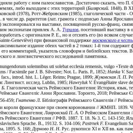
удняли работу с ним палеославистов. Достаточно сказать, что П
землях, либо выходцем с этих территорий (
Билярский.
1848). В XI
ской (1978), Ротт-Жебровским (1985), глаголической части - О.
Е. в числе др. раритетов (лат. грамота с подписью Анны Ярослав
.) экспонировался на выставке, посвященной русско-франц. связ
шим экспонатам привлек А. А.
Турилов
, посетивший выставку в 
аботать с оригиналом Р. Е., но и отснять его (во всяком случае,
Sainte-Geneviève) при финансовой поддержке
московского в чес
аксимильное издание обеих частей в 2 томах: 1-й том содержит 
его комментарий, указатель словоформ и библейских текстов. В 2
еского и лингвистического исследований памятника.
nungendorum solemnibus uti solebat ecclesia remensis, vulgo «Texte du s
s / Facsimile par J. B. Silvestre; Not. L. Paris. P., 1852;
Hanka V.
Saz
facs., introd. hist. L. Léger. Reims; Prague, 1899;
Жуковская Л. П.
Ре
 Лингвист. исслед. Lublin, 1985;
Hawryluk V.
Évangéliaire slave de
 Б.
Глаголическая часть Реймсского Евангелия: История, язык, текст
 Реймське Євангелiє Анни Ярославни. Торонто, 2018; Реймське Єван
456-459;
Гнатенко Л.
Бiблioграфiя Реймського Євангелiя // Реймське
 короли французские при своем короновании // ЖМНП. 1839. Ч. 2
Реймсского Евангелия;
Лавровский П. А.
О Реймсском Евангелии //
ь Реймсского Евангелия // РФВ. 1887. Т. 18. № 3. С. 143-150;
Яги
slavischen Sprache. B., 19132. S. 104-106;
Pastrnek F.
Evangelium Saz
ha, 1895. S. 168;
Дурново Н. Н.
Рус. рукописи XI и XII вв. как пам