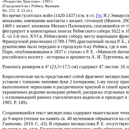
«Рождество Христово». 1395 г.
(Городская б-ка г. Реймса, Франция.
Ms. 255. Л. 23 об.).
Во время гуситских войн (1420-1437) (см. в ст.
Гус
Я.) Эммаусск
монахами, имевшими контакты с визант. столицей (
Минчев.
200
1469 г. визант. книжник Михаил Палеокаппа, спасавшийся от тур
фигурирует в инвентарных книгах Реймсского собора 1622 и 166
Е. со 2-й пол. XVI в. Реймсскому собору, месту коронации фр
Французской революции (1789-1799) драгоценный оклад Р. Е., 
рукописями было передано в городскую б-ку Реймса, где в нач. 
Пари, опубликовавшим в 1837 г. статью о Р. Е. «Manuscrit slavon,
российского коллегу - историка и архивиста А. И. Тургенева,
Рукопись размером в 4° (23,5×17,5 см) содержит 47 листов: 16 л
Кириллическая часть представляет собой фрагмент месяцесловно
уставом с тонкими линиями букв 2 почерками; 1-му писцу прина
выполненное чернилами и расцвеченное красной и синей краско
украшенных редкими кольцами ремней, раскраска отдельных ин
с иллюминацией ранних глаголических кодексов и приходит к з
1985. P. 149).
Сохранившийся текст месяцеслова содержит евангельские чтения
до 9 марта (чтение на память св. 40 мучеников обрывается на сл
Гнатенко.
2019. С. 43). В отрывке месяцеслова Р. Е. отсутствую
по март в др. слав. Евангелиях представлены либо общеслав. п