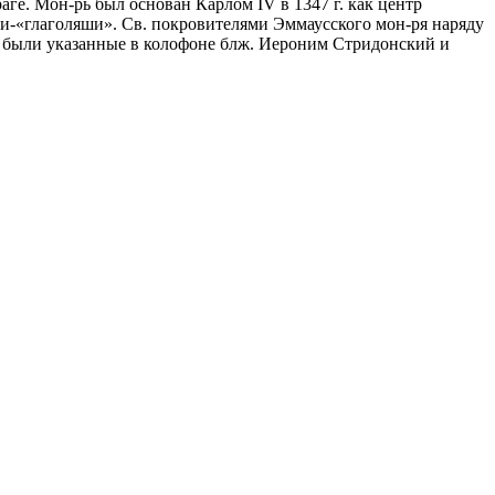
аге. Мон-рь был основан Карлом IV в 1347 г. как центр
и-«глаголяши». Св. покровителями Эммаусского мон-ря наряду
) были указанные в колофоне блж. Иероним Стридонский и