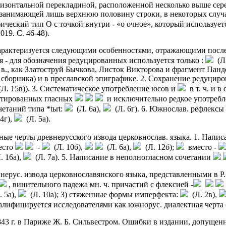
горизонтальной перекладиной, расположенной несколько выше сер
 занимающей лишь верхнюю половину строки, в некоторых случа
ческий тип О с точкой внутри - «о очное», который использует
019. С. 46-48).
 характеризуется следующими особенностями, отражающими пос
 - для обозначения редуцированных используется только :
(Л.
 в., как Златоструй Бычкова, Листок Викторова и фрагмент Панд
о сборника) и в преславской эпиграфике. 2. Сохранение редуцир
Л. 15в)). 3. Систематическое употребление юсов и
в т. ч. и 
йотированных гласных
и исключительно редкое употреб
етаний типа *tьrt:
(Л. 6а),
(Л. 6г). 6. Южнослав. рефлексы 
4г),
(Л. 5а).
ые черты древнерусского извода церковнослав. языка. 1. Написа
есто
-
(Л. 10б),
(Л. 6а),
(Л. 12б);
вместо -
. 16а),
(Л. 7а). 5. Написание в неполногласном сочетании
с. извода церковнославянского языка, представленными в Р. Е.
, винительного падежа мн. ч. причастий с флексией -
 5а),
(Л. 10а); 3) стяженные формы имперфекта:
(Л. 2в),
валифицируется исследователями как южнорус. диалектная черта 
1843 г. в Париже Ж. Б. Сильвестром. Ошибки в издании, допуще