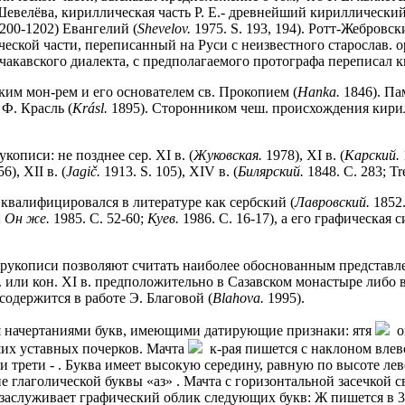
евелёва, кириллическая часть Р. Е.- древнейший кириллический
1200-1202) Евангелий (
Shevelov.
1975. S. 193, 194). Ротт-Жебровс
кой части, переписанный на Руси с неизвестного старослав. ори
ь чакавского диалекта, с предполагаемого протографа переписал к
ким мон-рем и его основателем св. Прокопием (
Hanka.
1846). Па
 Ф. Красль (
Kr
á
sl.
1895). Сторонником чеш. происхождения кирилл
описи: не позднее сер. XI в. (
Жуковская.
1978), XI в. (
Карский.
6), XII в. (
Jagi
č
.
1913. S. 105), XIV в. (
Билярский.
1848. С. 283; Tré
валифицировался в литературе как сербский (
Лавровский.
1852.
;
Он же.
1985. С. 52-60;
Куев.
1986. С. 16-17), а его графическая с
рукописи позволяют считать наиболее обоснованным представлен
. или кон. XI в. предположительно в Сазавском монастыре либо
 содержится в работе Э. Благовой (
Blahova.
1995).
ся начертаниями букв, имеющими датирующие признаки: ятя
ом
ших уставных почерков. Мачта
к-рая пишется с наклоном влево
 трети - . Буква имеет высокую середину, равную по высоте лев
е глаголической буквы «аз» . Мачта с горизонтальной засечкой 
 заслуживает графический облик следующих букв: Ж пишется в 3 