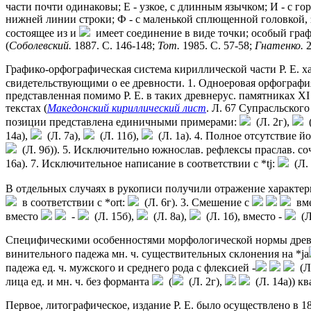
части почти одинаковы; Е - узкое, с длинным язычком; И - с 
нижней линии строки; Ф - с маленькой сплющенной головкой,
состоящее из и
имеет соединение в виде точки; особый графи
(
Соболевский.
1887. С. 146-148;
Тот.
1985. С. 57-58;
Гнатенко.
2
Графико-орфографическая система кириллической части Р. Е.
свидетельствующими о ее древности. 1. Одноеровая орфография
представленная помимо Р. Е. в таких древнерус. памятниках XI
текстах (
Македонский кириллический лист
. Л. 67 Супрасльског
позиции представлена единичными примерами:
(Л. 2г),
(
14а),
(Л. 7а),
(Л. 11б),
(Л. 1а). 4. Полное отсутствие 
(Л. 9б)). 5. Исключительно южнослав. рефлексы праслав. соч
16а). 7. Исключительное написание в соответствии с *tj:
(Л. 
В отдельных случаях в рукописи получили отражение характерн
в соответствии с *ort:
(Л. 6г). 3. Смешение с
вм
вместо
-
(Л. 15б),
(Л. 8а),
(Л. 1б), вместо -
(Л
Специфическими особенностями морфологической нормы древнеру
винительного падежа мн. ч. существительных склонения на *ja
падежа ед. ч. мужского и среднего рода с флексией -
(Л.
лица ед. и мн. ч. без форманта
(
(Л. 2г),
(Л. 14а)) к
Первое, литографическое, издание Р. Е. было осуществлено в 