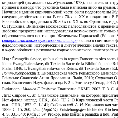
кириллицей (их анализ см.:
Жуковская.
1978), значительно затр
пришел к выводу, что рукопись была написана либо на румын. 
Научные издания кириллической части были подготовлены Жуков
следующие обстоятельства. В сер. 70-х гг. XX в. подлинник Р. 
Боголюбского, проданная в 20-30-х гг. XX в. во Францию, и др
С. Пушкина. Внимание московских палеославистов к древней
любезно предоставили исследователям возможность не только пор
образовательного центра прп. Женевьевы Парижской (Éditions 
ставропигиального мужского монастыря
вышло в свет новое ф
филологический, исторический и литургический анализ текста, 
в к-ром обобщены результаты кодикологического, палеографич
Изд.: Évangélia slavice, quibus olim in regum Francorum oleo sacro i
Idem: Évangéliaire slave, dit Texte du Sacre de la Bibliothèque de Reim
Praha, 1846; L'Évangéliaire slavon de Reims, dit Texte du Sacre / Ed. 
Ротт-Жебровский Т.
Кирилловская часть Реймсского Евангелия:
Реймське Євангелiє Анни Ярославни. Львiв, 2010;
Страхова О.
слав. Евангелие: Науч. факс. изд.: В 2 т. Эпине-су-Сенар, 2017;
Библиогр.:
Минчев Г.
Реймско Евангелие // КМЕ. 2003. Т. 3. С. 
Лит.:
Строев С. М.
Славянское Евангелие, на котором присягали
Ист.-филол. исслед. СПб., 1848. [Т.] 2: О Кирилловской части 
вып. СПб., 1852. C. 1-141;
Соболевский. А. И.
Кирилловская част
1889. С. 15, 260;
idem (Jagi
č
V.).
Entstehungsgeschichte der Kirchen
4. S. 331-340;
Kr
á
sl F.
Sv. Prokop, jeho klášter a pamatka u lidu. Pra