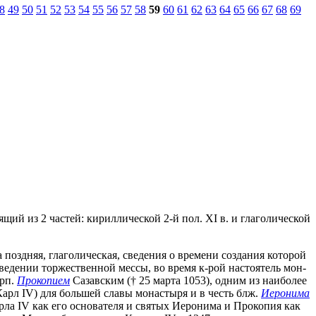
8
49
50
51
52
53
54
55
56
57
58
59
60
61
62
63
64
65
66
67
68
69
ящий из 2 частей: кириллической 2-й пол. XI в. и глаголической
 поздняя, глаголическая, cведения о времени создания которой
роведении торжественной мессы, во время к-рой настоятель мон-
прп.
Прокопием
Сазавским († 25 марта 1053), одним из наиболее
 Карл IV) для большей славы монастыря и в честь блж.
Иеронима
арла IV как его основателя и святых Иеронима и Прокопия как