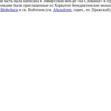
ая часть была написана в Эммаусском мон-ре «на Слованах» в Пр
ьниками были приглашенные из Хорватии бенедиктинские монах
и
Мефодием
и св. Войтехом (см.
Адальберт
, сщмч., еп. Пражский