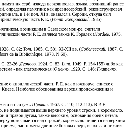
 памятник серб. извода церковнослав. языка, возникший ранее
кий, определяя памятник как древнесербский, реконструировал
гинала, в 1-й пол. XI в. оказался в Сербии, откуда был
ириллическую часть Р. Е. (
Ротт-Жебровский.
1985).
мятником, возникшим в Сазавском мон-ре, считали
ической части Р. Е. являлся также К. Горалек (
Hor
á
lek.
1975.
1928. С. 82;
Тот.
1985. С. 58), XI-XII вв. (
Соболевский.
1887. С.
sors de la Bibliothèque. 1978. N 60).
 С. 23-26;
Дурново.
1924. С. 83;
Lunt.
1949. P. 154-155) либо как
истема - как глаголическая (
Огiєнко.
1929. С. 146;
Гнатенко.
ие о кириллической части Р. Е. как о южнорус. списке с
 в Киеве. Наиболее обоснованная версия происхождения и
еги и пси (см.:
Щепкин.
1967. С. 110, 112-113). В Р. Е.
, не поднимается выше верхнего уровня строки, а коромысло,
ой и правой дугам, также высоким, основания обеих петель
сверху возвышается над строкой, коромысло пишется на верхнем
приема, часто мачта длиннее боковых черт, верхняя и нижняя