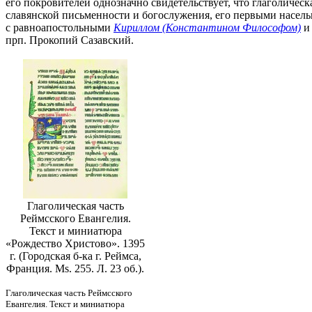
его покровителей однозначно свидетельствует, что глаголическ
славянской письменности и богослужения, его первыми насел
с равноапостольными
Кириллом (Константином Философом)
прп. Прокопий Сазавский.
Глаголическая часть
Реймсского Евангелия.
Текст и миниатюра
«Рождество Христово». 1395
г. (Городская б-ка г. Реймса,
Франция. Ms. 255. Л. 23 об.).
Глаголическая часть Реймсского
Евангелия. Текст и миниатюра