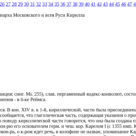
26
27
28
29
30
31
32
33
34
35
36
37
38
39
40
41
42
43
44
45
46
47
4
иарха Московского и всея Руси Кирилла
анция; синг. Мs. 255), слав. пергаменный кодекс-конволют, состо
нения - в б-ке Реймса.
. В кон. XIV в. к 1-й, кириллической, части была присоединена
ь сообщается, что глаголическая часть, содержащая указания о п
о поводу кириллической части говорится, что она была создана 
он-рю его основателем герм. и чеш. кор. Карелом I (с 1355 имп.
 мон-рь, о к-ром идет речь, в колофоне не назван, упоминание К