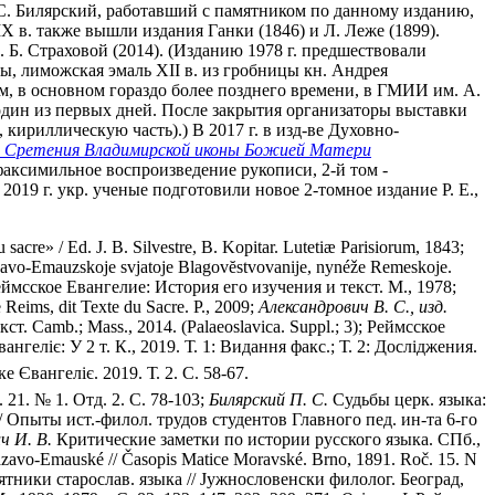
. С. Билярский, работавший с памятником по данному изданию,
X в. также вышли издания Ганки (1846) и Л. Леже (1899).
 Б. Страховой (2014). (Изданию 1978 г. предшествовали
ны, лиможская эмаль XII в. из гробницы кн. Андрея
ям, в основном гораздо более позднего времени, в ГМИИ им. А.
один из первых дней. После закрытия организаторы выставки
 кириллическую часть).) В 2017 г. в изд-ве Духовно-
ть Сретения Владимирской иконы Божией Матери
факсимильное воспроизведение рукописи, 2-й том -
019 г. укр. ученые подготовили новое 2-томное издание Р. Е.,
acre» / Ed. J. B. Silvestre, B. Kopitar. Lutetiæ Parisiorum, 1843;
avo-Emauzskoje svjatoje Blagovĕstvovanije, nynéže Remeskoje.
ймсское Евангелие: История его изучения и текст. М., 1978;
 Reims, dit Texte du Sacre. P., 2009;
Александрович В. С., изд.
. Camb.; Mass., 2014. (Palaeoslavica. Suppl.; 3); Реймсское
гелiє: У 2 т. К., 2019. Т. 1: Видання факс.; Т. 2: Дослiджения.
 Євангелiє. 2019. Т. 2. С. 58-67.
1. № 1. Отд. 2. С. 78-103;
Билярский П. С.
Судьбы церк. языка:
 Опыты ист.-филол. трудов студентов Главного пед. ин-та 6-го
ч И. В.
Критические заметки по истории русского языка. СПб.,
avo-Emauské // Časopis Matice Moravské. Brno, 1891. Roč. 15. N
ятники старослав. языка // Jужнословенски филолог. Београд,