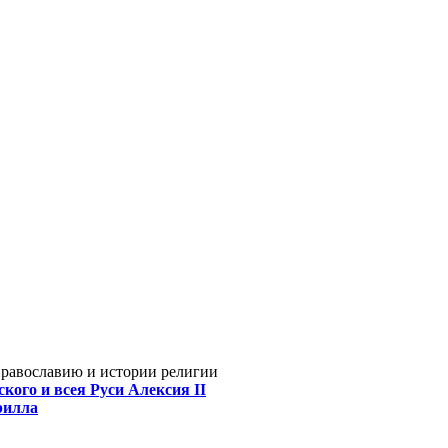
Православию и истории религии
кого и всея Руси Алексия II
рилла