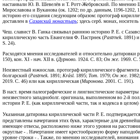
настаивали Ю. В. Шевелёв и Т. Ротт-Жебровский. По мнению Ш
Мирославова и Вуканова (ок. 1202; по др. данным, 1196-1202, 
историю его создания следующим образом: протограф кирилличес
доставлен в
Сазавский монастырь
; здесь серб. монах, носител
Чеш. славист В. Ганка связывал раннюю историю Р. Е. с Сазавс
кириллическую часть Евангелия Ф. Пастрнек (
Pastrnek.
1891) и
S. 24).
Расходятся мнения исследователей и относительно датировки рук
150), кон. XI - нач. XII в. (
Дурново.
1924. С. 83;
Он же.
1969. С. 5
Неизвестный южнослав. протограф кириллического фрагмента к
болгарский (
Pastrnek.
1891;
Kr
á
sl.
1895;
Toт.
1979;
Он же.
1982
2019. С. 46) или как кириллическая (
Миронова.
2001. С. 191).
В наст. время палеографические и лингвистические параметры 
неизвестного западноболг. оригинала, выполненном во 2-й пол
истории Р. Е. (как кириллической части, так и кодекса в целом)
Указанная датировка кириллической части Р. Е. подтверждает
представлены начертания этих букв, характерные для древней
имеющее отвесы, расположено ниже этого уровня на расстоянии
округлые - . Начертание имеет крестообразную форму наподоби
уровне строки - . Также, по мнению исследователей, внимания