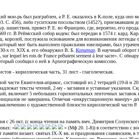
ий мон-рь был разграблен, а Р. Е. оказалось в К-поле, куда он
3. С. 456), либо гуситским посольством (1452?), приезжавшим д
. нашествия, привез Р. Е. во Францию, где, вероятно, его прода
9 гг. В Реймсский собор кодекс был передан в 1574 г. кард. Ка
анц. королей, послужила основанием для возникновения легенды о
который мог быть выполнен пражскими ювелирами, был утрачен. В
30-х гг. XIX в. его обнаружил В. Б.
Копитар
. В научный оборот 
 sur lequel les rois de France prêtaient serment à leur sacre». С
 который сообщил о ней в Археографическую комиссию.
истов - кириллическая часть, 31 лист - глаголическая.
й части Евангелия-апракос, состоящий из 2 тетрадей (19-й и 20-
длежат тексты чтений, 2-му - заглавия и уставные указания. Ск
й, включает 5 небольших горизонтальных ленточных заставок и 
ициалов не завершена. Отмечая «инкрустационную манеру» декор
аключению о художественной близости кириллической части Р. Е.
 с 26 окт. (с конца чтения на память вмч. Димитрия Солунского
овах: «
» (Мф 20. 1-8)) в соответствии с в
т памяти визант. святых IX-X вв. и празднования славянским, в т
амяти (обретение мощей сщмч. Климента, еп. Римского, под 30 ян