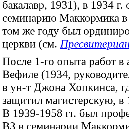
бакалавр, 1931), в 1934 г
семинарию Маккормика в Ч
том же году был ординир
церкви (см.
Пресвитериа
После 1-го опыта работ в
Вефиле (1934, руководите
в ун-т Джона Хопкинса, г
защитил магистерскую, в 
В 1939-1958 гг. был проф
ВЗ в семинарии Маккорми