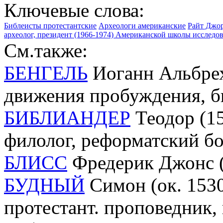
Ключевые слова:
Библеисты протестантские
Археологи американские
Райт Джор
археолог, президент (1966-1974) Американской школы исследо
См.также:
БЕНГЕЛЬ
Иоганн Альбрехт
движения пробуждения, б
БИБЛИАНДЕР
Теодор (15
филолог, реформатский б
БЛИСС
Фредерик Джонс (
БУДНЫЙ
Симон (ок. 1530
протестант. проповедник,