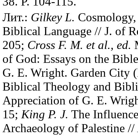
38. P. 104-115.
Лит.:
Gilkey
L.
Cosmology, O
Biblical Language // J. of R
205;
Cross
F.
M.
et
al.,
ed.
M
of God: Essays on the Bib
G. E. Wright. Garden City (
Biblical Theology and Bibl
Appreciation of G. E. Wrigh
15;
King
P.
J.
The Influence
Archaeology of Palestine //