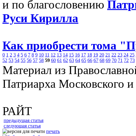
и по благословению
Патр
Руси Кирилла
Как приобрести тома "
0
1
2
3
4
5
6
7
8
9
10
11
12
13
14
15
16
17
18
19
20
21
22
23
24
25
52
53
54
55
56
57
58
59
60
61
62
63
64
65
66
67
68
69
70
71
72
73
Материал из Православно
Патриарха Московского и
РАЙТ
предыдущая статья
следующая статья
печать