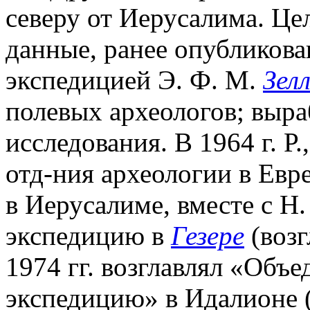
северу от Иерусалима. Це
данные, ранее опубликова
экспедицией Э. Ф. М.
Зел
полевых археологов; выра
исследования. В 1964 г. Р
отд-ния археологии в Ев
в Иерусалиме, вместе с Н
экспедицию в
Гезере
(возг
1974 гг. возглавлял «Об
экспедицию» в Идалионе (К