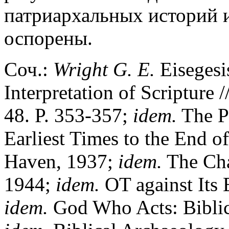
патриархальных историй и
оспорены.
Соч.:
Wright
G.
E.
Eisegesi
Interpretation of Scripture 
48. P. 353-357;
idem.
The Po
Earliest Times to the End 
Haven, 1937;
idem.
The Chal
1944;
idem.
OT against Its 
idem.
God Who Acts: Biblica