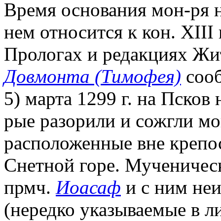
Время основания мон-ря н
нем относится к кон. XIII
Прологах и редакциях Жит
Довмонта (Тимофея)
сооб
5) марта 1299 г. на Псков
рые разорили и сожгли мо
расположенные вне крепост
Снетной горе. Мученичес
прмч.
Иоасаф
и с ним неи
(нередко указываемые в ли