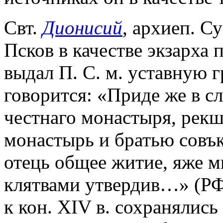
Свт.
Дионисий
, архиеп. Су
Псков в качестве экзарха
выдал П. С. м. уставную г
говорится: «Приде же в сл
честнаго монастыря, рекше
монастырь и братью совък
отець общее житие, яже м
клятвами утвердив…» (РФА.
к кон. XIV в. сохранялись