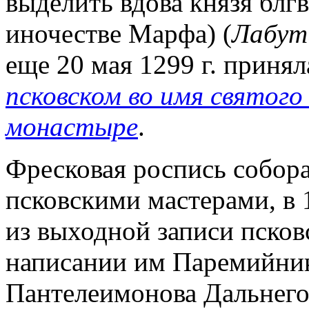
выделить вдова князя блгв
иночестве Марфа) (
Лабут
еще 20 мая 1299 г. приня
псковском во имя святог
монастыре
.
Фресковая роспись собора
псковскими мастерами, в 1
из выходной записи псков
написании им Паремийник
Пантелеимонова Дальнего