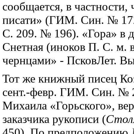
сообщается, в частности, 
писати» (ГИМ. Син. № 172
С. 209. № 196). «Гора» в
Снетная (иноков П. С. м.
чернцами» - ПсковЛет. Вып
Тот же книжный писец Коз
сент.-февр. ГИМ. Син. № 2
Михаила «Горьского», вер
заказчика рукописи (
Стол
450). По предположению Л.