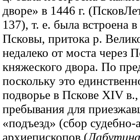
дворе» в 1446 г. (ПсковЛет
137), т. е. была встроена 
Псковы, притока р. Велик
недалеко от моста через П
княжеского двора. По пр
поскольку это единственн
подворье в Пскове XIV в.
пребывания для приезжавш
«подъезд» (сбор судебно
архиепископов (
Лабутина