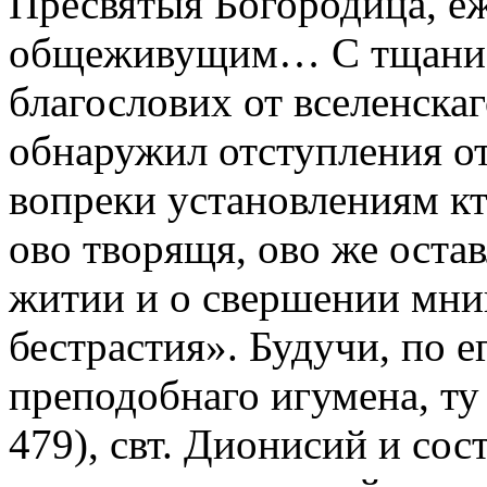
Пресвятыя Богородица, еж
общеживущим… С тщанием
благослових от вселенска
обнаружил отступления о
вопреки установлениям кт
ово творящя, ово же ост
житии и о свершении мниш
бестрастия». Будучи, по 
преподобнаго игумена, ту
479), свт. Дионисий и сос