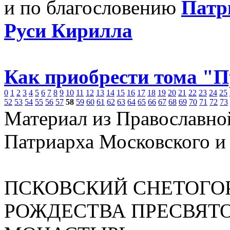
и по благословению
Патр
Руси Кирилла
Как приобрести тома "
0
1
2
3
4
5
6
7
8
9
10
11
12
13
14
15
16
17
18
19
20
21
22
23
24
25
52
53
54
55
56
57
58
59
60
61
62
63
64
65
66
67
68
69
70
71
72
73
Материал из Православно
Патриарха Московского и
ПСКОВСКИЙ СНЕТОГОР
РОЖДЕСТВА ПРЕСВЯТ