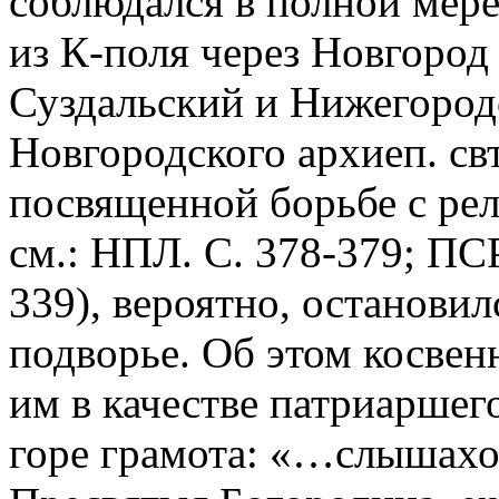
соблюдался в полной мере
из К-поля через Новгород
Суздальский и Нижегород
Новгородского архиеп. свт
посвященной борьбе с ре
см.: НПЛ. С. 378-379; ПСРЛ
339), вероятно, остановилс
подворье. Об этом косвен
им в качестве патриаршег
горе грамота: «…слышахо