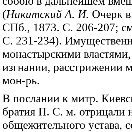
собою в дальнейшем вмеш
(
Никитский А. И.
Очерк в
СПб., 1873. С. 206-207; с
С. 231-234). Имуществен
монастырскими властями, 
изгнании, расстрижении м
мон-рь.
В послании к митр. Киевс
братия П. С. м. отрицали
общежительного устава, с