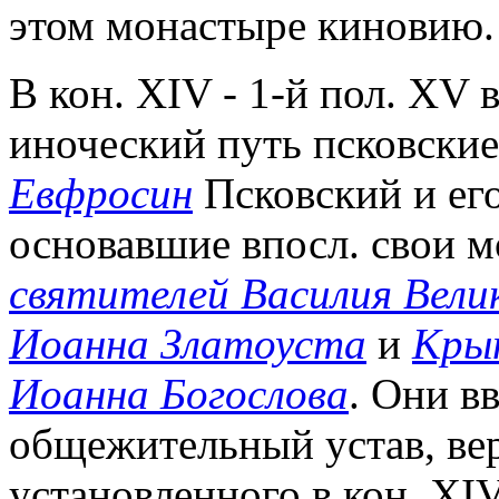
этом монастыре киновию.
В кон. XIV - 1-й пол. XV в
иноческий путь псковски
Евфросин
Псковский и ег
основавшие впосл. свои м
святителей Василия Велик
Иоанна Златоуста
и
Крып
Иоанна Богослова
. Они в
общежительный устав, вер
установленного в кон. XIV 