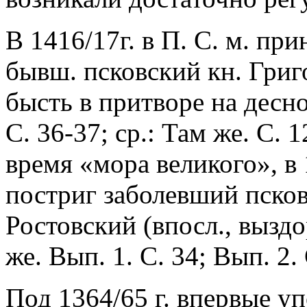
В 1416/17г. в П. С. м. пр
бывш. псковский кн. Григ
бысть в притворе на десно
С. 36-37; ср.: Там же. С. 
время «мора великого», в 
постриг заболевший пско
Ростовский (впосл., выздо
же. Вып. 1. С. 34; Вып. 2. 
Под 1364/65 г. впервые уп