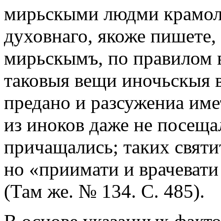
мирьскыми людми крамолу
духовнаго, якоже пишете, 
мирьскымъ, по правилом в
таковыя вещи иночьскыя в
предано и разсужениа име
из иноков даже не посеща
причащались; таких святи
но «приимати и врачеват
(Там же. № 134. С. 485).