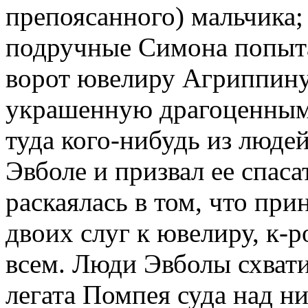
препоясанного) мальчика; 
подручные Симона попыта
ворот ювелиру Агриппину 
украшенную драгоценными
туда кого-нибудь из люде
Эвболе и призвал ее спас
раскаялась в том, что при
двоих слуг к ювелиру, к-
всем. Люди Эвболы схвати
легата Помпея суда над н