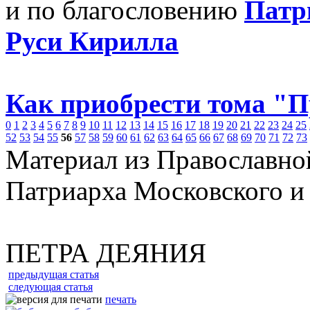
и по благословению
Патр
Руси Кирилла
Как приобрести тома "
0
1
2
3
4
5
6
7
8
9
10
11
12
13
14
15
16
17
18
19
20
21
22
23
24
25
52
53
54
55
56
57
58
59
60
61
62
63
64
65
66
67
68
69
70
71
72
73
Материал из Православно
Патриарха Московского и
ПЕТРА ДЕЯНИЯ
предыдущая статья
следующая статья
печать