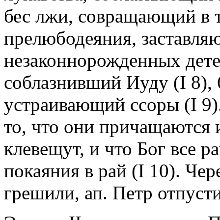
бес лжи, совращающий в т. 
прелюбодеяния, заставляю
незаконнорожденных детей 
соблазнивший Иуду (I 8), 
устраивающий ссоры (I 9)
то, что они причащаются и
клевещут, и что Бог все р
покаяния в рай (I 10). Чер
грешили, ап. Петр отпустил