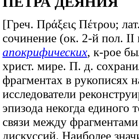
ПЕТРА ДЕЯНИЯ
[Греч. Πράξεις Πέτρου; лат.
сочинение (ок. 2-й пол. II 
апокрифических
, к-рое б
христ. мире. П. д. сохран
фрагментах в рукописях н
исследователи реконструи
эпизода некогда единого 
связи между фрагментами
дискуссий. Наиболее знач