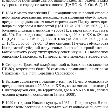
в. народное почитание святого вышло далеко за пределы Балахн
губернского города стекается много» (ЦАНО. Ф. 2. Оп. 6. Д. 158.
В 1834 г. место погребения П., находившееся на правой сторо
небольшой деревянный, несколько возвышенный обруб, покрыты
преданию предков самим оным иеромонахом Пафнутием»; при во
покрыли серебром и позолотой (ЦАНО. Ф. 2013. Оп. 602. Д. 184
болезней служили панихиды у гроба П., а также пили воду из кол
об., 59). Панихиды совершались вплоть до 20-х гг. XX в. (Жиз
П. (ЦАНО. Ф. 2. Оп. 6. Д. 158. Л. 6 об.; Ф. 2013. Оп. 602. Д
Д. 1845. Л. 58 об.- 59 об.). В нем описаны 11 чудес, зафиксир
Костромской губерний от душевных болезней: «черной тоски», «
Балахнинского уч-ща титулярному советнику П. П. Павловскому
описанию Павловского, П. предстал ему монахом в возрасте ок. 5
В Синодике Троицкой кладбищенской ц. Балахны, составленном 
ПИ-82), встречается более 70 семейных поминаний, в начало 
Серафима», т. е. прп. Серафима Саровского).
В Балахне существует предание о том, что П. часто молился в л
предание возникло в 20-30-х гг. XX в., когда могила и колоде
Нижегородской обл., на территории, где в XVI-XVII вв., согл
часовня-купальня, освященная 18 янв. 2008).
В 1929 г. закрыли Никольскую ц., в 1937 г.- Покровскую. В и
произведены раскопки, в результате к-рых обнаружили останки