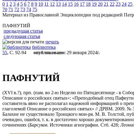
0
1
2
3
4
5
6
7
8
9
10
11
12
13
14
15
16
17
18
19
20
21
22
23
24
25
70
71
72
73
74
75
Материал из Православной Энциклопедии под редакцией Патр
ПАФНУТИЙ
предыдущая статья
следующая статья
печать
библиотека
55
, С. 92-94
опубликовано:
29 января 2024г.
ПАФНУТИЙ
(XVI в.?), прп. (пам. во 2-ю Неделю по Пятидесятнице - в Соб
Описание о российских святых»: «Преподобный отец Пафнутий 
составитель явно не располагал надежной информацией о преп
глаголемой Описание о российских святых» // ДРВМ. 2009. № 3(3
Балахне не существовало Троицкого мон-ря. М. В. Толстой, пуб
очевидно, ошибся, т. к. в достаточно хорошо документированн
сочинениях (
Барсуков.
Источники агиографии. Стб. 428;
Леонид