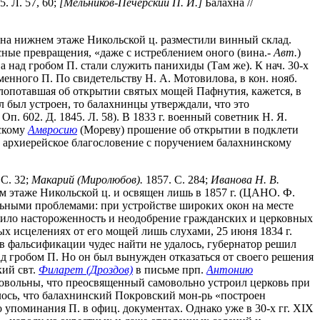
. Л. 57, 60;
[Мельников-Печерский П. И.]
Балахна //
, на нижнем этаже Никольской ц. разместили винный склад.
есные превращения, «даже с истреблением оного (вина.-
Авт.
)
 а над гробом П. стали служить панихиды (Там же). К нач. 30-х
менного П. По свидетельству Н. А. Мотовилова, в кон. нояб.
хлопотавшая об открытии святых мощей Пафнутия, кажется, в
идел был устроен, то балахнинцы утверждали, что это
602. Д. 1845. Л. 58). В 1833 г. военный советник Н. Я.
сскому
Амвросию
(Мореву) прошение об открытии в подклети
ено архиерейское благословение с поручением балахнинскому
 С. 32;
Макарий (Миролюбов).
1857. С. 284;
Иванова Н. В.
ем этаже Никольской ц. и освящен лишь в 1857 г. (ЦАНО. Ф.
оительными проблемами: при устройстве широких окон на месте
ретило настороженность и неодобрение гражданских и церковных
ых исцелениях от его мощей лишь слухами, 25 июня 1834 г.
ств фальсификации чудес найти не удалось, губернатор решил
ад гробом П. Но он был вынужден отказаться от своего решения
кий свт.
Филарет (Дроздов)
в письме прп.
Антонию
довольны, что преосвященный самовольно устроил церковь при
алось, что балахнинский Покровский мон-рь «построен
ло упоминания П. в офиц. документах. Однако уже в 30-х гг. XIX