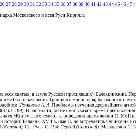
26
27
28
29
30
31
32
33
34
35
36
37
38
39
40
41
42
43
44
45
46
47
4
иарха Московского и всея Руси Кирилла
оре всех святых, в земле Русской просиявших), Балахнинский. П
иже бысть начальник Троицкаго монастыря, Балахонский чудотв
одобном (
Романова А. А.
Проблемы изучения древнейшего агиоби
7). С. 99). В частности, он не смог указать время преставления 
ликуя «Книгу глаголемую...», определил время жизни П. XVII в.
ой истории Балахны XVII в. имя П. не встречается. Ошибочные с
 (Кавелин).
Св. Русь. С. 194;
Сергий (Спасский).
Месяцеслов. Т. 3