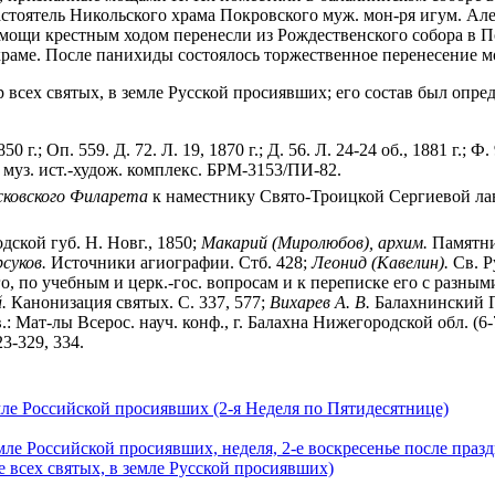
астоятель Никольского храма Покровского муж. мон-ря игум. Ал
 мощи крестным ходом перенесли из Рождественского собора в П
аме. После панихиды состоялось торжественное перенесение м
 всех святых, в земле Русской просиявших; его состав был опр
0 г.; Оп. 559. Д. 72. Л. 19, 1870 г.; Д. 56. Л. 24-24 об., 1881 г.; Ф.
муз. ист.-худож. комплекс. БРМ-3153/ПИ-82.
ковского Филарета
к наместнику Свято-Троицкой Сергиевой лавры
дской губ. Н. Новг., 1850;
Макарий (Миролюбов), архим.
Памятник
суков.
Источники агиографии. Стб. 428;
Леонид (Кавелин).
Св. Р
, по учебным и церк.-гос. вопросам и к переписке его с разны
.
Канонизация святых. С. 337, 577;
Вихарев А. В.
Балахнинский П
 Мат-лы Всерос. науч. конф., г. Балахна Нижегородской обл. (6-7 
3-329, 334.
мле Российской просиявших (2-я Неделя по Пятидесятнице)
емле Российской просиявших, неделя, 2-е воскресенье после пра
 всех святых, в земле Русской просиявших)