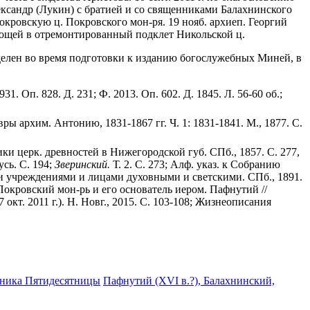
ександр (Лукин) с братией и со священниками Балахнинского
окровскую ц. Покровского мон-ря. 19 нояб. архиеп. Георгий
ощей в отремонтированный подклет Никольской ц.
еделен во время подготовки к изданию богослужебных Миней, в
 931. Оп. 828. Д. 231; Ф. 2013. Оп. 602. Д. 1845. Л. 56-60 об.;
 архим. Антонию, 1831-1867 гг. Ч. 1: 1831-1841. М., 1877. С.
и церк. древностей в Нижегородской губ. СПб., 1857. С. 277,
усь. С. 194;
Зверинский.
Т. 2. С. 273; Алф. указ. к Собранию
ми учреждениями и лицами духовными и светскими. СПб., 1891.
окровский мон-рь и его основатель иером. Пафнутий //
окт. 2011 г.). Н. Новг., 2015. С. 103-108; Жизнеописания
здника Пятидесятницы
Пафнутий (XVI в.?), Балахнинский,