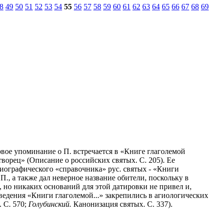
8
49
50
51
52
53
54
55
56
57
58
59
60
61
62
63
64
65
66
67
68
69
ервое упоминание о П. встречается в «Книге глаголемой
орец» (Описание о российских святых. С. 205). Ее
ографического «справочника» рус. святых - «Книги
П., а также дал неверное название обители, поскольку в
, но никаких оснований для этой датировки не привел и,
ведения «Книги глаголемой...» закрепились в агиологических
. С. 570;
Голубинский.
Канонизация святых. С. 337).