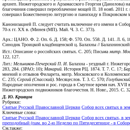
архиеп. Нижегородского и Арзамасского Георгия (Данилова) н
благочиния совершил переоблачение мощей П. 18 нояб. 2011 г.
совершил Божественную литургию и панихиду в Покровском хр
Канонизацией П. следует считать включение его имени в Собор
70-х гг. XX в. (Минея (МП). Май. Ч. 3. С. 373).
Арх.: ЦАНО. Ф. 2. Оп. 6. Д. 158; Ф. 570. Оп. 558. Д. 141. Л. 6, 185
Синодик Троицкой кладбищенской ц. Балахны // Балахнинский 
Ист.: Описание о российских святых. С. 205; Письма
митр. Мос
122, 127.
Лит.:
Мельников-Печерский П. И.
Балахна - уездный г. Нижегоро
283, 284. (ЗРАО; 10);
Макарий.
История РЦ. 1874. Т. 7. С. 17;
Бар
мнений и отзывов Филарета, митр. Московского и Коломенского
С. 235;
Сергий (Спасский).
Месяцеслов. Т. 3. С. 570;
Голубинский
Народные ополчения и рос. города в Смутное время нач. XVII в.:
Нижегородских подвижников благочестия. Н. Новг., 2015. С. 32
Д. Ю. Кривцов
Рубрики:
Святые Русской Православной Церкви
Собор всех святых в зе
Ключевые слова:
Святые Русской Православной Церкви
Собор всех святых, в з
преподобный (пам. во 2-ю Неделю по Пятидесятнице - в Соборе
См.также: