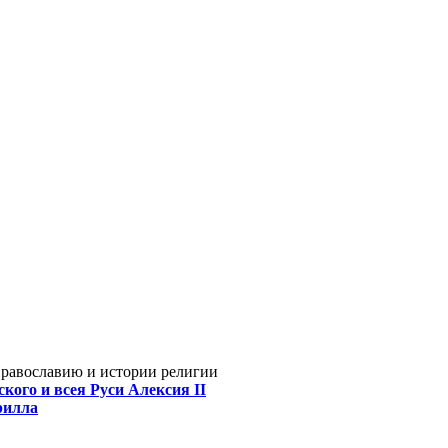
Православию и истории религии
кого и всея Руси Алексия II
рилла