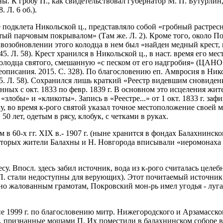
ы. К гробу П., как свидетельствовал губернатор М. П. Бутурлин
 Л. 6 об.).
не подклета Никольской ц., представляло собой «гробный растре
й парчовым покрывалом» (Там же. Л. 2). Кроме того, около По
зобновлении этого колодца в нем был «найден медный крест, в 
5. Л. 58). Крест хранился в Никольской ц., в наст. время его м
одца святого, смешанную «с песком от его надгробия» (ЦАНО. Ф. 2
неописания. 2015. С. 328). По благословению еп. Амвросия в Ник
. 1845. Л. 58). Сохранился лишь краткий «Реестр видевшим снови
ованных с окт. 1833 по февр. 1839 г. В основном это исцеления ж
злобы» и «кликоты». Запись в «Реестре...» от 1 окт. 1833 г. за
, во время к-рого святой указал точное местоположение своей м
0 лет, одетым в рясу, клобук, с четками в руках.
в 60-х гг. XIX в.- 1907 г. (ныне хранится в фондах Балахнинск
которых жители Балахны и Н. Новгорода вписывали «иеромонаха 
есу. Впосл. здесь забил источник, вода из к-рого считалась цел
ц П. стали недоступны для верующих). Этот почитаемый источник 
асно жалованным грамотам, Покровский мон-рь имел угодья - луг
юне 1999 г. по благословению митр. Нижегородского и Арзамасск
, признанные мощами П. Их поместили в балахнинском соборе в ч