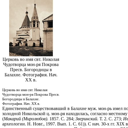
Церковь во имя свт. Николая
Чудотворца мон-ря Покрова
Пресв. Богородицы в
Балахне. Фотография. Нач.
XX в.
Церковь во имя свт. Николая
Чудотворца мон-ря Покрова Пресв.
Богородицы в Балахне.
Фотография. Нач. XX в.
Единственный существовавший в Балахне муж. мон-рь имел посв
холодной Никольской ц. мон-ря находилась, согласно местному
(
Макарий (Миролюбов).
1857. С. 284;
Зверинский.
Т. 2. С. 273;
Ив
археологии. Н. Новг., 1997. Вып. 1. С. 61)). С нач. 30-х гг. X