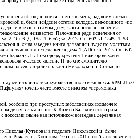
, «народу из окрестных и даже отдаленных селений и
снувшийся и обращающийся в песок камень, над коим сделан
кровской ц. были найдены остатки колодца, выкопанного «по
дереви врезан на самом дне», к-рый после извлечения
естонахождение неизвестно. Паломники ради исцеления от
. Оп. 6. Д. 158. Л. 6 об.; Ф. 2013. Оп. 602. Д. 1845. Л. 58
ольской ц. была заведена книга для записи чудес по молитвам
дения и получившим исцеления людям» (ЦАНО. Ф. 2013. Оп. 602.
ителей Балахны, Н. Новгорода, крестьян Нижегородской и
фиксировала чудесное явление П. во сне смотрителю
огилы на сев. стороне подклета Никольской ц. Согласно
ого музейного историко-художественного комплекса: БРМ-3153/
Пафнутия» (очень часто вместе с именем «иеромонаха
ебной, особенно при простудных заболеваниях (возможно,
находится в 2 км от пос. Б. Козино Балахнинского р-на
а с покосами (ныне над источником возведена деревянная
ого Николая (Кутепова) в подклети Никольской ц. были
есть Рождества Христова. 10 сент. 2011 г. по благословению