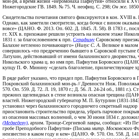
мон-ря, а время жизни «иеромонаха Пафнутия» относили к XVI в. 
Нижегородские ГВ. 1849. № 75. Ч. неофиц. С. 298;
Он же.
1850.
Свидетельства почитания святого фиксируются в кон. XVIII в.
Однако, как заметили смотрители, когда бочки с вином оказыв
вовсе» (ЦАНО. Ф. 2013. Оп. 602. Д. 1845. Л. 58). В 1783 г., п
гг. XIX в. прихожане решили устроить на нижнем этаже Николь
1831 г. за благословением к прп.
Серафиму
Саровскому приезжал
Балахне нетленно почивающего» (
Нилус С. А.
Великое в малом 
совершилось «по предречению бывшего в Саровской пустыне бла
Латухин, действовавший от имени балахнинского дворянства,
Никольского храма ц. во имя прп. Пафнутия Боровского (ЦАНО. Ф
купцу П. Ф. Минину «сделать благолепие, приличествующее хра
В ряде работ указано, что придел прп. Пафнутия Боровского в П
Покровский балахнинский мон-рь // Древности Ниж. Поволжья. 
570. Оп. 559. Д. 72. Л. 19, 1870 г.; Д. 56. Л. 24-24 об., 1881 
прежних щелевидных в стене возникла опасная трещина (ЦАНО. 
властей. Нижегородский губернатор М. П. Бутурлин (1831-1843)
установил через балахнинского городничего секретный надзор з
приостановить строительство придела, убрать парчовое покрыв
из опасения массовых волнений, о чем 30 июня 1834 г. доложил 
(Медведеву)
, архим. Троице-Сергиевой лавры, сообщал: «Из П
гробе Преподобного Пафнутия» (Письма
митр. Московского Ф
неизвестно в каком году и кем» (ЦАНО. Ф. 570. Оп. 558. Д. 141.