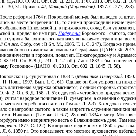
(ЦАНО. Ф. 931. Оп. 828. Д. 231. Л. 1; Ф. 2013. Оп. 602. Д. 1845
 С. 30, 31. Примеч. 47;
Макарий (Миролюбов).
1857. С. 277, 283).
 После реформы 1764 г. Покровский мон-рь был выведен за штат
ались на месте погребения П., то с ними происходили некие чуд
осле обращения Никольской ц. в приходскую, склад был упразднен,
ской ц. придел во имя прп.
Пафнутия
Боровского - святого, сои
а супруга балахнинского казначея «и какая-то странница, все 
//
Он же.
Собр. соч.: В 6 т. М., 2005. Т. 1. С. 247). Когда же пр
говейного схимника иеромонаха Серафима» (ЦАНО. Ф. 2013. Оп. 
 чиновничества и горожан, подал еп. Нижегородскому и Арзама
. 931. Оп. 828. Д. 231. Л. 1-1 об.). 7 авг. 1833 г. было получ
му Господню» (ЦАНО. Ф. 2013. Оп. 602. Д. 1845. Л. 58).
окровской ц. существовал с 1833 г. (
Мельников-Печерский.
1850.
Н. Новг., 1997. Вып. 1. С. 61). Однако он был устроен на нижн
г.). Столь длительная задержка объясняется, с одной стороны, стр
Ф. 2. Оп. 6. Д. 158. Л. 5); с другой - устройство придела вст
, считая народное почитание П. суеверием, а сведения о чудесн
а местом погребения святого (Там же. Л. 2-3). Хотя доказатель
ало с надгробия святого, а также запретить служение панихид н
имп. Николаю I (Там же. Л. 6-7). 28 нояб. 1834 г. митр. Московс
етербурга имею неприятную весть о Балахнинскомъ деле. Там не
иларета.
1877. С. 122). В клировых ведомостях в 1850 г. указыв
 Л. 6, 1850 г.). Это показывает, что местное духовенство избега