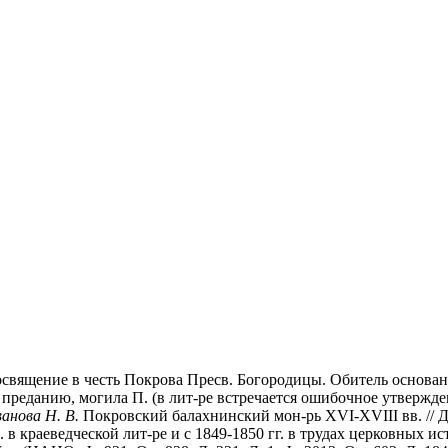
ящение в честь Покрова Пресв. Богородицы. Обитель основана, 
 преданию, могила П. (в лит-ре встречается ошибочное утвержд
анова Н. В.
Покровский балахнинский мон-рь XVI-XVIII вв. // Д
IX в. в краеведческой лит-ре и с 1849-1850 гг. в трудах церковны