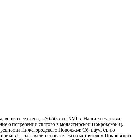
вероятнее всего, в 30-50-х гг. XVI в. На нижнем этаже
ение о погребении святого в монастырской Покровской ц.
ревности Нижегородского Поволжья: Сб. науч. ст. по
х историков П. называли основателем и настоятелем Покровского