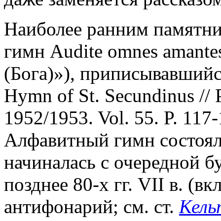
Наиболее ранним памятни
гимн Audite omnes amante
(Бога)»), приписывавшийс
Hymn of St. Secundinus // P
1952/1953. Vol. 55. P. 117
Алфавитный гимн состоял 
начиналась с очередной б
позднее 80-х гг. VII в. (в
антифонарий; см. ст.
Кель