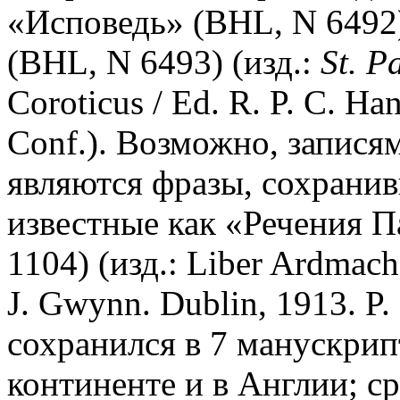
«Исповедь» (BHL, N 6492
(BHL, N 6493) (изд.:
St. Pa
Coroticus / Ed. R. P. C. Ha
Conf.). Возможно, запися
являются фразы, сохранив
известные как «Речения Па
1104) (изд.: Liber Ardmac
J. Gwynn. Dublin, 1913. P
сохранился в 7 манускрип
континенте и в Англии; ср