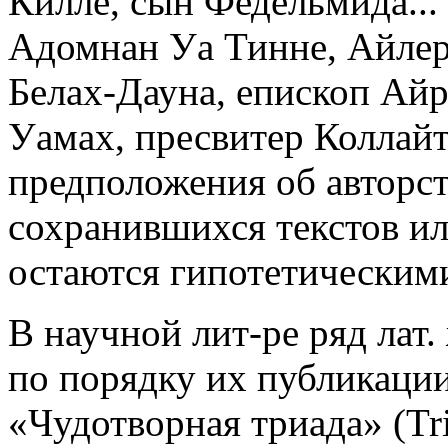
Килле, сын Федельмида...
Адомнан Уа Тинне, Айлер
Белах-Дауна, епископ Айр
Уамах, пресвитер Коллайт
предположения об авторст
сохранившихся текстов и
остаются гипотетическим
В научной лит-ре ряд лат.
по порядку их публикации
«Чудотворная триада» (Tr