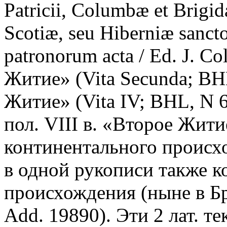
Patricii, Columbæ et Brigidæ
Scotiæ, seu Hiberniæ sanc
patronorum acta / Ed. J. C
Житие» (Vita Secunda; BH
Житие» (Vita IV; BHL, N 6
пол. VIII в. «Второе Жити
континентального происх
в одной рукописи также к
происхождения (ныне в Бри
Add. 19890). Эти 2 лат. те