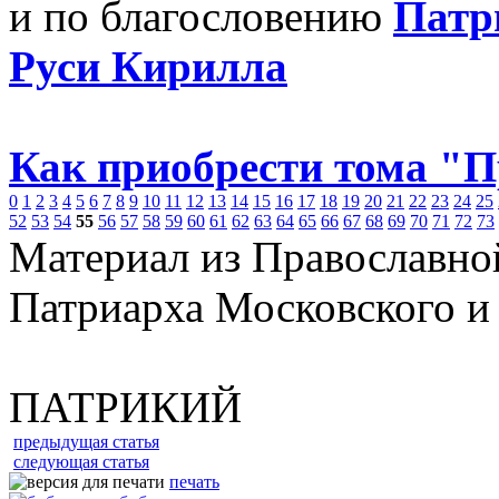
и по благословению
Патр
Руси Кирилла
Как приобрести тома "
0
1
2
3
4
5
6
7
8
9
10
11
12
13
14
15
16
17
18
19
20
21
22
23
24
25
52
53
54
55
56
57
58
59
60
61
62
63
64
65
66
67
68
69
70
71
72
73
Материал из Православно
Патриарха Московского и
ПАТРИКИЙ
предыдущая статья
следующая статья
печать