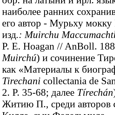
наиболее ранних сохранивш
его автор - Мурьху мокку
изд
.: Muirchu Maccumacht
P. E. Hoagan // AnBoll. 188
Muirch
ú
) и сочинение Тир
как «Материалы к биограф
Tirechani
collectania de San
2. P. 35-68; далее
T
í
rech
á
n
Житию П., среди авторов