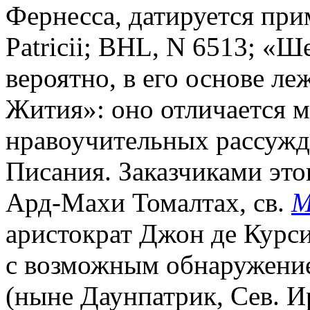
Фернесса, датируется прим
Patricii; BHL, N 6513; «Ш
вероятно, в его основе ле
Жития»: оно отличается 
нравоучительных рассужд
Писания. Заказчиками это
Ард-Махи Томалтах, св.
М
аристократ Джон де Курси
с возможным обнаружением
(ныне Даунпатрик, Сев. И