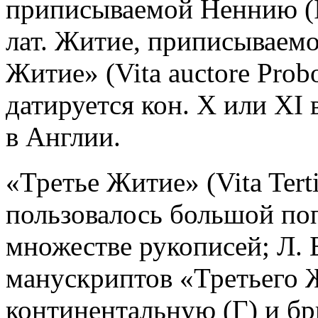
приписываемой Неннию (IX
лат. Житие, приписываемо
Житие» (Vita auctore Probo
датируется кон. X или XI 
в Англии.
«Третье Житие» (Vita Tert
пользовалось большой по
множестве рукописей; Л. 
манускриптов «Третьего 
континентальную (Γ) и бр