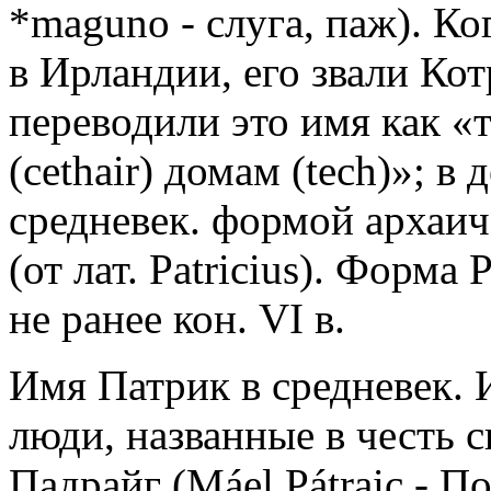
*maguno - слуга, паж). Ко
в Ирландии, его звали Кот
переводили это имя как «
(cethair) домам (tech)»; в
средневек. формой архаич
(от лат. Patricius). Форма 
не ранее кон. VI в.
Имя Патрик в средневек. 
люди, названные в честь 
Падрайг (Máel Pátraic - 