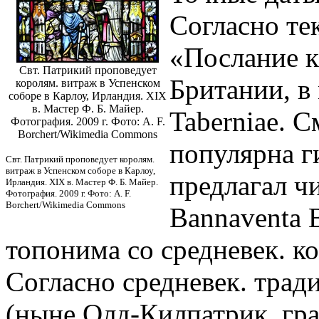
Согласно те
«Послание к
Свт. Патрикий проповедует
Британии, в
королям. витраж в Успенском
соборе в Карлоу, Ирландия. XIX
в. Мастер Ф. Б. Майер.
Taberniae. С
Фотография. 2009 г. Фото: A. F.
Borchert/Wikimedia Commons
популярна г
Свт. Патрикий проповедует королям.
витраж в Успенском соборе в Карлоу,
предлагал чи
Ирландия. XIX в. Мастер Ф. Б. Майер.
Фотография. 2009 г. Фото: A. F.
Borchert/Wikimedia Commons
Bannaventa B
топонима со средневек. к
Согласно средневек. тради
(ныне Олд-Килпатрик, гр