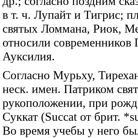
др.; согласно поздним ска
в т. ч. Лупайт и Тигрис; 
святых Ломмана, Риок, Ме
относили современников П
Ауксилия.
Согласно Мурьху, Тирехан
неск. имен. Патриком свя
рукоположении, при рожд
Суккат (Succat от брит. *s
Во время учебы у него бы