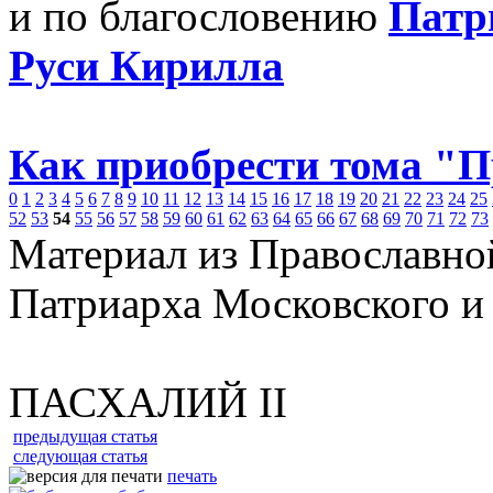
и по благословению
Патр
Руси Кирилла
Как приобрести тома "
0
1
2
3
4
5
6
7
8
9
10
11
12
13
14
15
16
17
18
19
20
21
22
23
24
25
52
53
54
55
56
57
58
59
60
61
62
63
64
65
66
67
68
69
70
71
72
73
Материал из Православно
Патриарха Московского и
ПАСХАЛИЙ II
предыдущая статья
следующая статья
печать