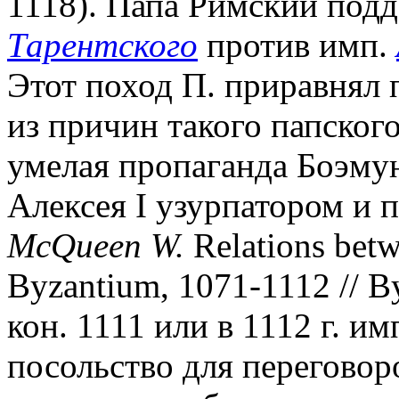
1118). Папа Римский под
Тарентского
против имп.
Этот поход П. приравнял 
из причин такого папског
умелая пропаганда Боэмун
Алексея I узурпатором и 
McQueen W.
Relations bet
Byzantium, 1071-1112 // By
кон. 1111 или в 1112 г. им
посольство для переговор