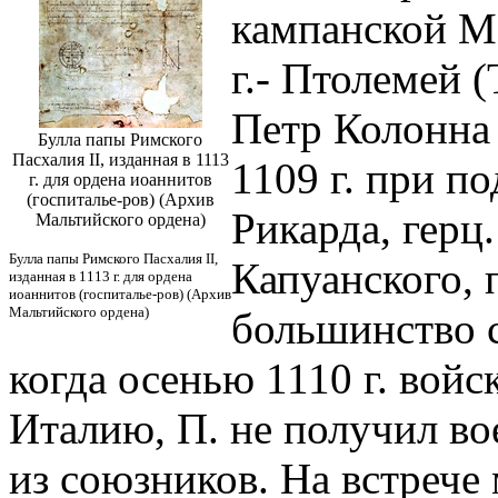
кампанской М
г.- Птолемей 
Петр Колонна 
Булла папы Римского
Пасхалия II, изданная в 1113
1109 г. при п
г. для ордена иоаннитов
(госпиталье-ров) (Архив
Рикарда, герц.
Мальтийского ордена)
Булла папы Римского Пасхалия II,
Капуанского, 
изданная в 1113 г. для ордена
иоаннитов (госпиталье-ров) (Архив
Мальтийского ордена)
большинство с
когда осенью 1110 г. войс
Италию, П. не получил во
из союзников. На встрече