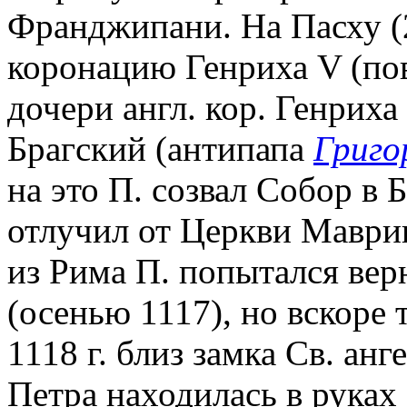
Франджипани. На Пасху (2
коронацию Генриха V (по
дочери англ. кор. Генриха
Брагский (антипапа
Григо
на это П. созвал Собор в Б
отлучил от Церкви Маврик
из Рима П. попытался вер
(осенью 1117), но вскоре 
1118 г. близ замка Св. анг
Петра находилась в руках