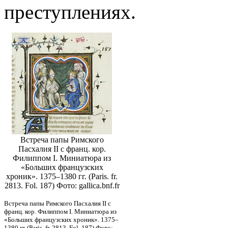
преступлениях.
Встреча папы Римского
Пасхалия II с франц. кор.
Филиппом I. Миниатюра из
«Больших французских
хроник». 1375–1380 гг. (Paris. fr.
2813. Fol. 187) Фото: gallica.bnf.fr
Встреча папы Римского Пасхалия II с
франц. кор. Филиппом I. Миниатюра из
«Больших французских хроник». 1375–
1380 гг. (Paris. fr. 2813. Fol. 187) Фото: