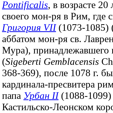
Pontificalis
, в возрасте 20
своего мон-ря в Рим, где
Григория VII
(1073-1085) (
аббатом мон-ря св. Лавре
Мура), принадлежавшего
(
Sigeberti Gemblacensis
Chr
368-369), после 1078 г. б
кардинала-пресвитера рим.
папа
Урбан II
(1088-1099) 
Кастильско-Леонском кор