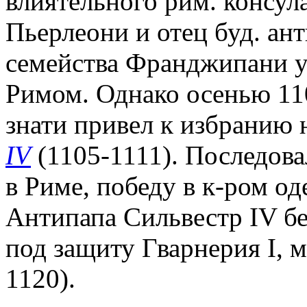
влиятельного рим. консул
Пьерлеони и отец буд. а
семейства Франджипани у
Римом. Однако осенью 110
знати привел к избранию 
IV
(1105-1111). Последов
в Риме, победу в к-ром о
Антипапа Сильвестр IV бе
под защиту Гварнерия I, 
1120).