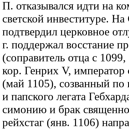
П. отказывался идти на к
светской инвеституре. На 
подтвердил церковное отл
г. поддержал восстание пр
(соправитель отца с 1099,
кор. Генрих V, император 
(май 1105), созванный по
и папского легата Гебхард
симонию и брак священн
рейхстаг (янв. 1106) напр