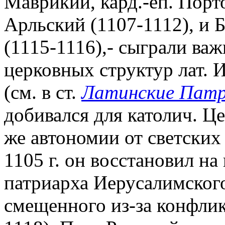
Маврикий, кард.-еп. Порто
Арльский (1107-1112), и 
(1115-1116),- сыграли ва
церковных структур лат. 
(см. в ст.
Латинские Пат
добивался для католич. Ц
же автономии от светских 
1105 г. он восстановил на
патриарха Иерусалимского
смещенного из-за конфлик