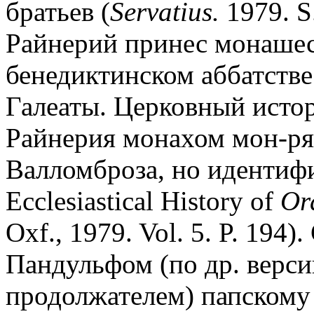
братьев (
Servatius.
1979. S
Райнерий принес монашес
бенедиктинском аббатстве
Галеаты. Церковный исто
Райнерия монахом мон-ря 
Валломброза, но идентифи
Ecclesiastical History of
Ord
Oxf., 1979. Vol. 5. P. 194
Пандульфом (по др. верси
продолжателем) папском