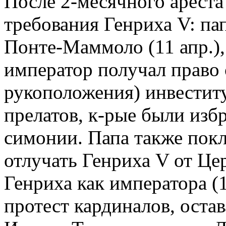
После 2-месячного ареста
требования Генриха V: па
Понте-Маммоло (11 апр.),
император получал право 
рукоположения) инвестит
прелатов, к-рые были избр
симонии. Папа также покл
отлучать Генриха V от Це
Генриха как императора (1
протест кардиналов, остав