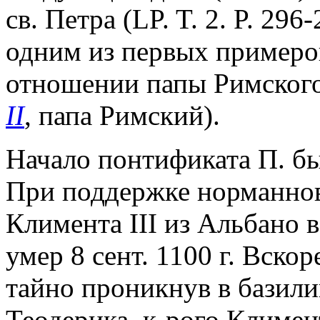
св. Петра (LP. T. 2. P. 29
одним из первых примеро
отношении папы Римского 
II
, папа Римский).
Начало понтификата П. бы
При поддержке норманнов
Климента III из Альбано в
умер 8 сент. 1100 г. Вско
тайно проникнув в базили
Теодерика, к-рого Климент