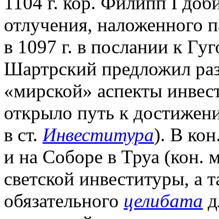
1104 г. кор. Филипп I доб
отлучения, наложенного п
в 1097 г. в послании к Гу
Шартрский предложил раз
«мирской» аспекты инвес
открыло путь к достижен
в ст.
Инвеститура
). В ко
и на Соборе в Труа (кон. 
светской инвеституры, а 
обязательного
целибата
д