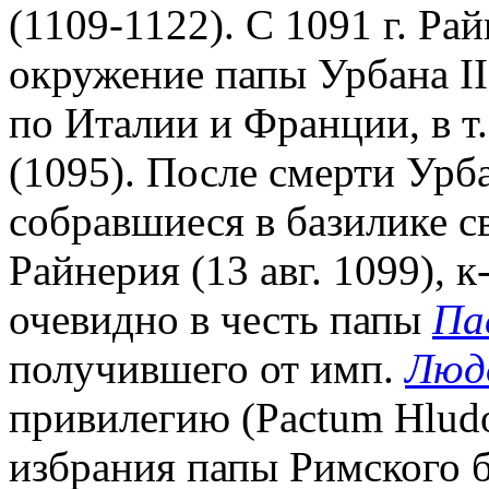
(1109-1122). С 1091 г. Р
окружение папы Урбана II
по Италии и Франции, в т.
(1095). После смерти Урба
собравшиеся в базилике с
Райнерия (13 авг. 1099), 
очевидно в честь папы
Па
получившего от имп.
Люд
привилегию (Pactum Hludo
избрания папы Римского б