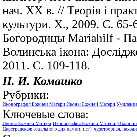
нач. ХХ в. // Теорiя i пр
культури. Х., 2009. С. 65-
Богородицы Mariahilf - Па
Волинська iкона: Дослiдже
2011. С. 109-118.
Н. И. Комашко
Рубрики:
Иконография Божией Матери
Иконы Божией Матери
Умилени
Ключевые слова:
Иконы Божией Матери
Иконография Божией Матери (Иконопи
Цареградская; отдельного дня памяти нет), чудотворная, наход