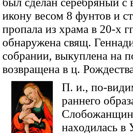
был сделан серебряный с
икону весом 8 фунтов и с
пропала из храма в 20-х гг
обнаружена свящ. Геннад
собрании, выкуплена на по
возвращена в ц. Рождеств
П. и., по-вид
раннего образ
Слобожанщине
находилась в 