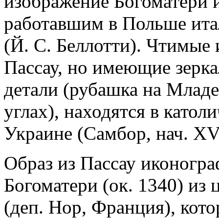
изображение Богоматери и
работавшим в Польше итал
(Й. С. Беллотти). Чтимые
Пассау, но имеющие зерк
детали (рубашка на Младе
углах), находятся в католи
Украине (Самбор, нач. XVI
Образ из Пассау иконогра
Богоматери (ок. 1340) из 
(деп. Нор, Франция), кот