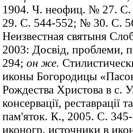
1904. Ч. неофиц. № 27. С.
29. С. 544-552; № 30. С. 
Неизвестная святыня Слоб
2003: Досвiд, проблеми, п
294;
он же.
Стилистически
иконы Богородицы «Пасов
Рождества Христова в с. 
консервацiï, реставрацiï 
пам'яток. К., 2005. С. 345
иконогр. источники в ик