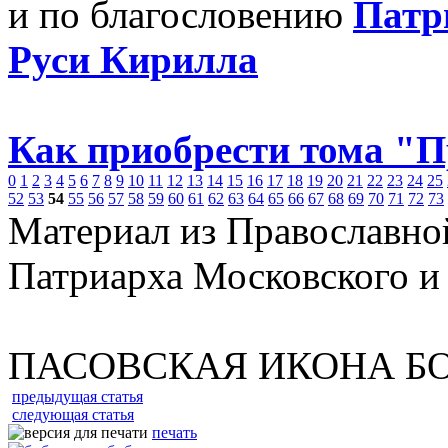
и по благословению
Патр
Руси Кирилла
Как приобрести тома "
0
1
2
3
4
5
6
7
8
9
10
11
12
13
14
15
16
17
18
19
20
21
22
23
24
25
52
53
54
55
56
57
58
59
60
61
62
63
64
65
66
67
68
69
70
71
72
73
Материал из Православно
Патриарха Московского и
ПАСОВСКАЯ ИКОНА Б
предыдущая статья
следующая статья
печать