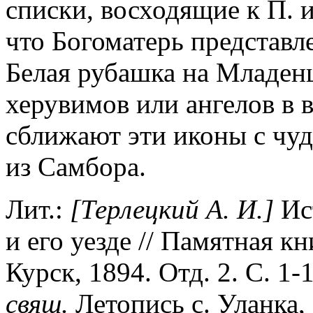
списки, восходящие к П. и
что Богоматерь представл
Белая рубашка на Младенц
херувимов или ангелов в 
сближают эти иконы с чу
из Самбора.
Лит.:
[Терлецкий А. И.]
Ист
и его уезде // Памятная кн
Курск, 1894. Отд. 2. С. 1-1
свящ.
Летопись с. Уланка, 