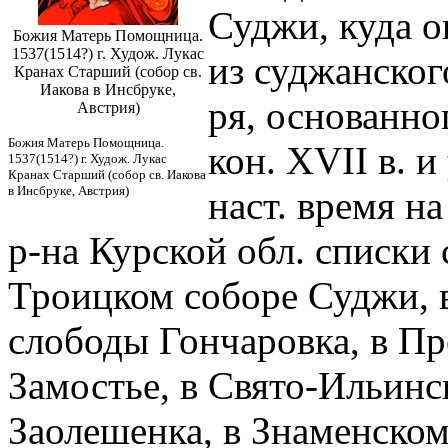
Суджи, куда о
Божия Матерь Помощница.
1537(1514?) г. Худож. Лукас
из суджанско
Кранах Старший (собор св.
Иакова в Инсбруке,
ря, основанно
Австрия)
Божия Матерь Помощница.
кон. XVII в. и
1537(1514?) г. Худож. Лукас
Кранах Старший (собор св. Иакова
в Инсбруке, Австрия)
наст. время н
р-на Курской обл. списки 
Троицком соборе Суджи, 
слободы Гончаровка, в Пр
Замостье, в Свято-Ильин
Заолешенка, в Знаменском