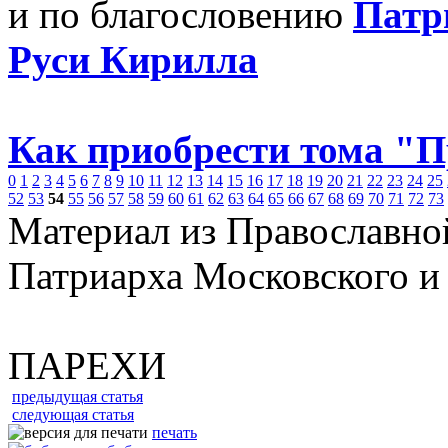
и по благословению
Патр
Руси Кирилла
Как приобрести тома "
0
1
2
3
4
5
6
7
8
9
10
11
12
13
14
15
16
17
18
19
20
21
22
23
24
25
52
53
54
55
56
57
58
59
60
61
62
63
64
65
66
67
68
69
70
71
72
73
Материал из Православно
Патриарха Московского и
ПАРЕХИ
предыдущая статья
следующая статья
печать