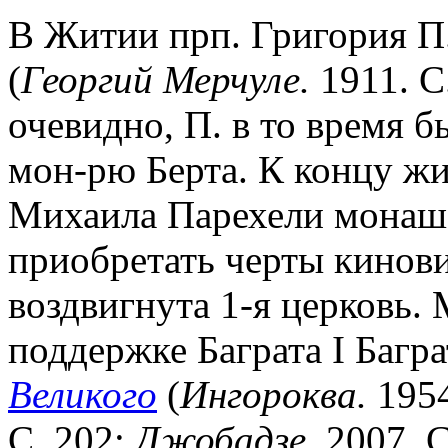
В Житии прп. Григория П.
(
Георгий Мерчуле.
1911. С.
очевидно, П. в то время
мон-рю Берта. К концу жи
Михаила Парехели монаше
приобретать черты киновии
воздвигнута 1-я церковь.
поддержке Баграта I Багра
Великого
(
Ингороква.
1954
С. 202;
Джобадзе.
2007. С