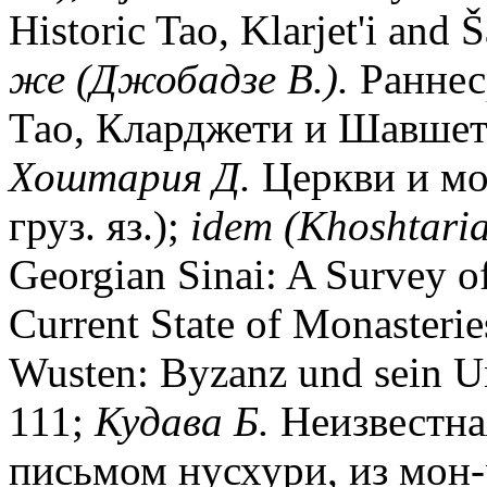
Historic Tao, Klarjet'i and Š
же (Джобадзе В.).
Раннеср
Тао, Кларджети и Шавшети. 
Хоштария Д.
Церкви и мон
груз. яз.);
idem (Khoshtaria
Georgian Sinai: A Survey of
Current State of Monasteries
Wusten: Byzanz und sein Um
111;
Кудава Б.
Неизвестна
письмом нусхури, из мон-