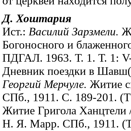
от церквей находится пол
Д. Хоштария
Ист.:
Василий Зарзмели.
Жи
Богоносного и блаженного
ПДГАЛ. 1963. Т. 1. Т. 1: V
Дневник поездки в Шавш(
Георгий Мерчуле.
Житие св
СПб., 1911. С. 189-201. (
Житие Григола Ханцтели / Г
Н. Я. Марр. СПб., 1911. (Т