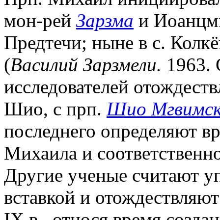
мон-рей
Зарзма
и Иоанцми
Предтечи; ныне в с. Колкё
(
Василий Зарзмели.
1963. 
исследователей отождеств
Шио, с прп.
Шио Мгвимс
последнего определяют вр
Михаила и соответственно
Другие ученые считают у
вставкой и отождествляю
IX в., относя время созда