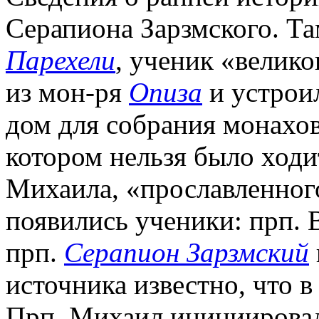
Серапиона Зарзмского. Та
Парехели
, ученик «велик
из мон-ря
Опиза
и устрои
дом для собрания монахов
котором нельзя было ходи
Михаила, «прославленног
появились ученики: прп. 
прп.
Серапион Зарзмский
источника известно, что в
Прп. Михаил инициировал