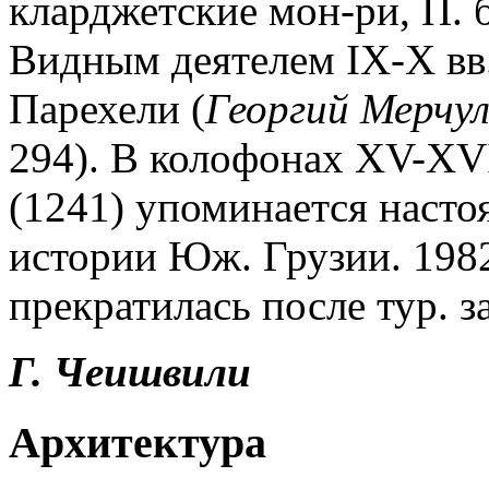
кларджетские мон-ри, П.
Видным деятелем IX-X вв
Парехели (
Георгий Мерчул
294). В колофонах XV-XVI
(1241) упоминается насто
истории Юж. Грузии. 1982
прекратилась после тур. з
Г. Чеишвили
Архитектура