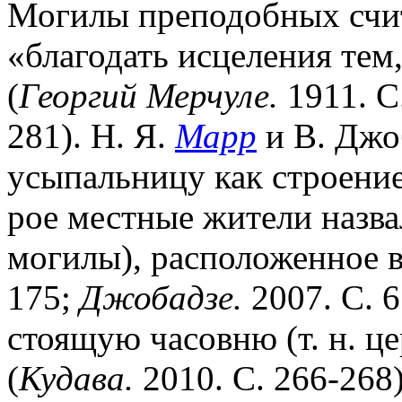
Могилы преподобных счит
«благодать исцеления тем,
(
Георгий Мерчуле.
1911. С.
281). Н. Я.
Марр
и В. Джо
усыпальницу как строение
рое местные жители назвал
могилы), расположенное в 
175;
Джобадзе.
2007. С. 6
стоящую часовню (т. н. це
(
Кудава.
2010. С. 266-268)