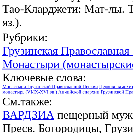
Тао-Кларджети: Мат-лы. Тб
яз.).
Рубрики:
Грузинская Православная
Монастыри (монастырски
Ключевые слова:
Монастыри Грузинской Православной Церкви
Церковная архит
монастырь (VI/IX-XVI вв.) Анчийской епархии Грузинской Пр
См.также:
ВАРДЗИА
пещерный муж. 
Пресв. Богородицы, Груз