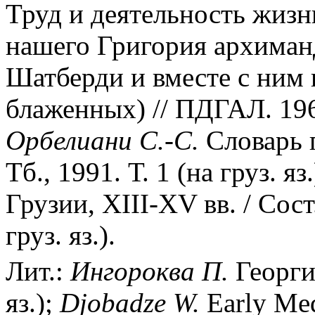
Труд и деятельность жизн
нашего Григория архиман
Шатберди и вместе с ним 
блаженных) // ПДГАЛ. 1963
Орбелиани С.-С.
Словарь г
Тб., 1991. Т. 1 (на груз. 
Грузии, XIII-XV вв. / Сост
груз. яз.).
Лит.:
Ингороква П.
Георгий
яз.);
Djobadze W.
Early Med