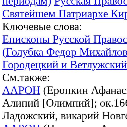
периодам)
Русская Право
Святейшем Патриархе Кир
Ключевые слова:
Епископы Русской Право
(Голубка Федор Михайлови
Городецкий и Ветлужский
См.также:
ААРОН
(Еропкин Афанас
Алипий [Олимпий]; ок.166
Ладожский, викарий Новг