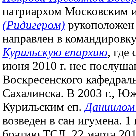
патриархом Московским и
(Ридигером)
рукоположен в
направлен в командировк
Курильскую епархию
, где
июня 2010 г. нес послуша
Воскресенского кафедрал
Сахалинска. В 2003 г., 
Курильским еп.
Даниилом
возведен в сан игумена. 1
братию ТСЛ. 22 марта 201