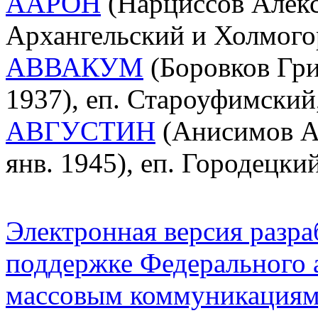
ААРОН
(Нарциссов Алексе
Архангельский и Холмого
АВВАКУМ
(Боровков Гри
1937), еп. Староуфимски
АВГУСТИН
(Анисимов Ан
янв. 1945), еп. Городецк
Электронная версия разр
поддержке Федерального а
массовым коммуникация