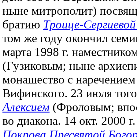
ныне митрополит) посвяще
братию
Троице-Сергиевой
том же году окончил сем
марта 1998 г. наместник
(Гузиковым; ныне архиеп
монашество с наречением
Вифинского. 23 июля того
Алексием
(Фроловым; впос
во диакона. 14 окт. 2000 г
Покрова Пресвятой Бого