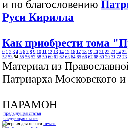
и по благословению
Патр
Руси Кирилла
Как приобрести тома "
0
1
2
3
4
5
6
7
8
9
10
11
12
13
14
15
16
17
18
19
20
21
22
23
24
25
52
53
54
55
56
57
58
59
60
61
62
63
64
65
66
67
68
69
70
71
72
73
Материал из Православно
Патриарха Московского и
ПАРАМОН
предыдущая статья
следующая статья
печать