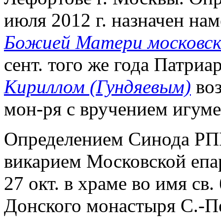
июля 2012 г. назначен на
Божией Матери московск
сент. того же года Патри
Кириллом (Гундяевым)
воз
мон-ря с вручением игуме
Определением Синода РПЦ 
викарием Московской епа
27 окт. в храме во имя св.
Донского монастыря С.-П