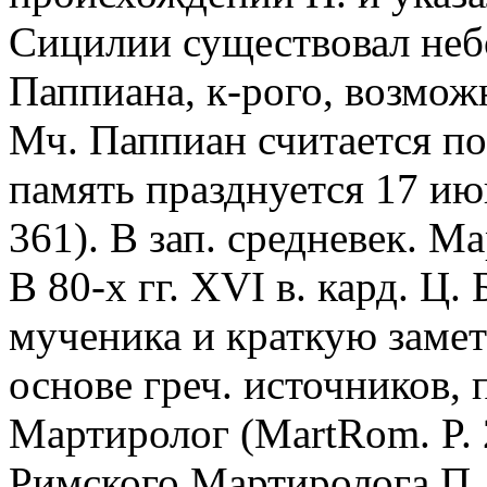
Сицилии существовал неб
Паппиана, к-рого, возможн
Мч. Паппиан считается по
память празднуется 17 июня
361). В зап. средневек. М
В 80-х гг. XVI в. кард. Ц
мученика и краткую замет
основе греч. источников,
Мартиролог (MartRom. P. 
Римского Мартиролога П.