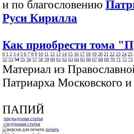
и по благословению
Патр
Руси Кирилла
Как приобрести тома "
0
1
2
3
4
5
6
7
8
9
10
11
12
13
14
15
16
17
18
19
20
21
22
23
24
25
52
53
54
55
56
57
58
59
60
61
62
63
64
65
66
67
68
69
70
71
72
73
Материал из Православно
Патриарха Московского и
ПАПИЙ
предыдущая статья
следующая статья
печать