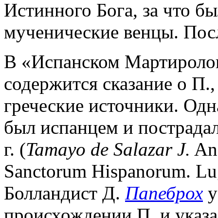
Истинного Бога, за что б
мученические венцы. Посл
В «Испанском Мартиролог
содержится сказание о П.
греческие источники. Одна
был испанцем и пострадал
г. (
Tamayo de Salazar J.
Ana
Sanctorum Hispanorum. Lugd
Болландист Д.
Папеброх
у
происхождении П. и указал