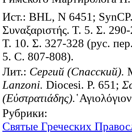
Ист.: BHL, N 6451; SynCP.
Συναξαριστής. Τ. 5. Σ. 290
Τ. 10. Σ. 327-328 (рус. пер
5. C. 807-808).
Лит.:
Сергий (Спасский).
М
Lanzoni.
Diocesi. P. 651;
Σ
(Εὐστρατιάδης).
῾Αγιολόγιον
Рубрики:
Святые Греческих Правос