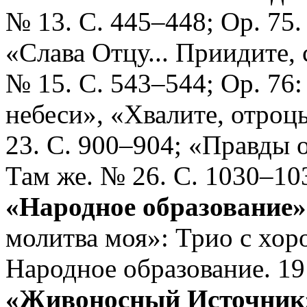
№ 13. С. 445–448; Op. 75.
«Слава Отцу... Приидите, 
№ 15. С. 543–544; Op. 76:
небеси», «Хвалите, отроцы
23. С. 900–904; «Правды 
Там же. № 26. С. 1030–10
«Народное образование»
молитва моя»: Трио с хор
Народное образование. 19
«Живоносный Источник