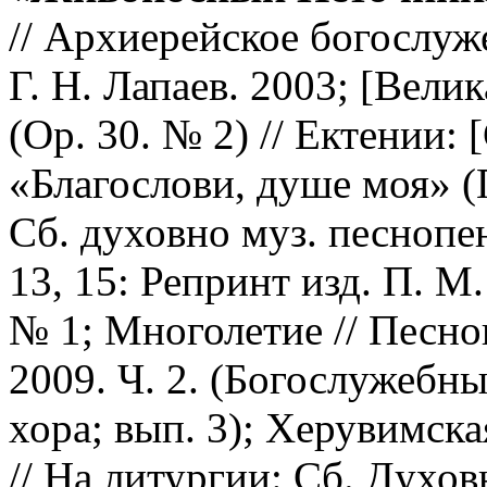
// Архиерейское богослуже
Г. Н. Лапаев. 2003; [Велик
(Op. 30. № 2) // Ектении: 
«Благослови, душе моя» (
Сб. духовно муз. песнопе
13, 15: Репринт изд. П. М.
№ 1; Многолетие // Песн
2009. Ч. 2. (Богослужебн
хора; вып. 3); Херувимск
// На литургии: Cб. Духо