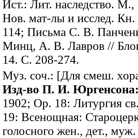
Ист.: Лит. наследство. М.,
Нов. мат-лы и исслед. Кн. 
114; Письма С. В. Панченко
Минц, А. В. Лавров // Бло
14. С. 208-274.
Муз. соч.: [Для смеш. хор
Изд-во П. И. Юргенсона
1902; Op. 18: Литургия св
19: Всенощная: Староцерк
голосного жен., дет., муж.