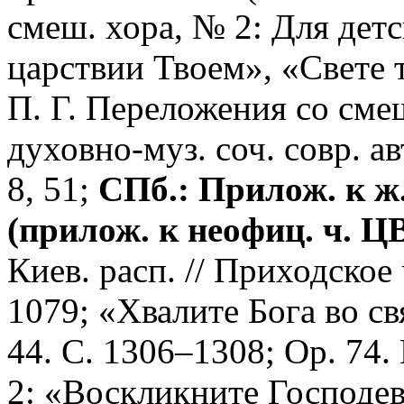
смеш. хора, № 2: Для детс
царствии Твоем», «Свете т
П. Г. Переложения со см
духовно-муз. соч. совр. ав
8, 51;
СПб.: Прилож. к ж
(прилож. к неофиц. ч. ЦВ
Киев. расп. // Приходское
1079; «Хвалите Бога во св
44. С. 1306–1308; Op. 74
2: «Воскликните Господеви