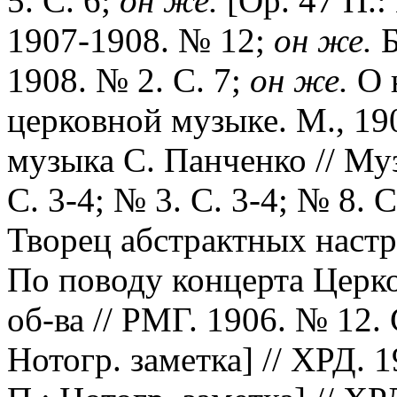
5. С. 6;
он же.
[Оp. 47 П.: 
1907-1908. № 12;
он же.
Б
1908. № 2. С. 7;
он же.
О н
церковной музыке. М., 19
музыка С. Панченко // Му
С. 3-4; № 3. С. 3-4; № 8. С
Творец абстрактных настр
По поводу концерта Церко
об-ва // РМГ. 1906. № 12.
Нотогр. заметка] // ХРД. 