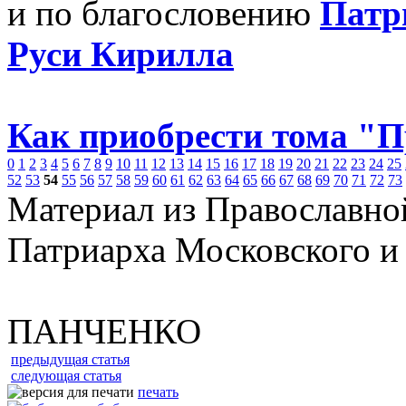
и по благословению
Патр
Руси Кирилла
Как приобрести тома "
0
1
2
3
4
5
6
7
8
9
10
11
12
13
14
15
16
17
18
19
20
21
22
23
24
25
52
53
54
55
56
57
58
59
60
61
62
63
64
65
66
67
68
69
70
71
72
73
Материал из Православно
Патриарха Московского и
ПАНЧЕНКО
предыдущая статья
следующая статья
печать