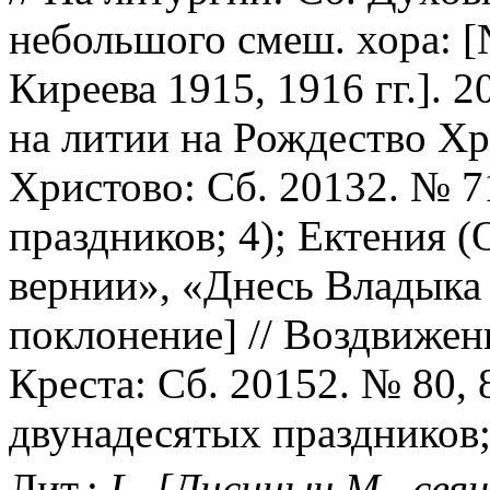
небольшого смеш. хора: [№
Киреева 1915, 1916 гг.]. 
на литии на Рождество Хри
Христово: Сб. 20132. № 7
праздников; 4); Ектения (
вернии», «Днесь Владыка 
поклонение] // Воздвиже
Креста: Сб. 20152. № 80, 
двунадесятых праздников;
Лит.:
L. [Лисицын М., свящ