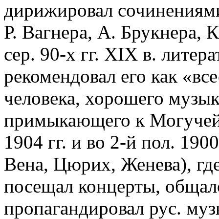
дирижировал сочинениями 
Р. Вагнера, А. Брукнера, 
сер. 90-х гг. XIX в. литер
рекомендовал его как «вс
человека, хорошего музык
примыкающего к Могучей 
1904 гг. и во 2-й пол. 190
Вена, Цюрих, Женева), гд
посещал концерты, общал
пропагандировал рус. муз