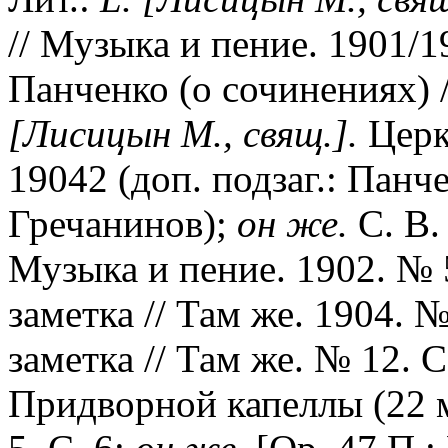
// Музыка и пение. 1901/1
Панченко (о сочинениях) /
[Лисицын М., свящ.].
Церк
19042 (доп. подзаг.: Панч
Гречанинов);
он же.
С. В.
Музыка и пение. 1902. № 5
заметка // Там же. 1904. №
заметка // Там же. № 12. С
Придворной капеллы (22 ма