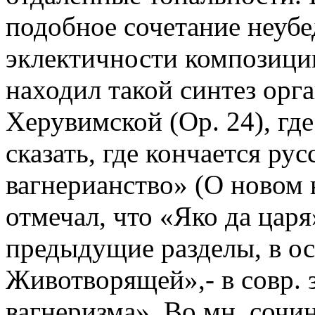
подобное сочетание неубе
эклектичности композици
находил такой синтез орг
Херувимской (Oр. 24), гд
сказать, где кончается ру
вагнерианство» (О новом н
отмечал, что «Яко да царя»
предыдущие разделы, в о
Животворящей»,- в совр. 
вагнеризма». Во мн. сочи