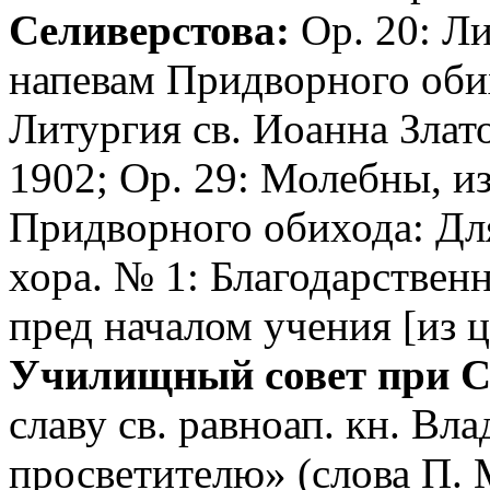
Селиверстова:
Op. 20: Л
напевам Придворного обих
Литургия св. Иоанна Злат
1902; Op. 29: Молебны, и
Придворного обихода: Дл
хора. № 1: Благодарствен
пред началом учения [из 
Училищный совет при С
славу св. равноап. кн. Вл
просветителю» (слова П. 