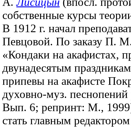
А.
Лисицын
(впосл. протои
собственные курсы теории
В 1912 г. начал преподава
Певцовой. По заказу П. М
«Кондаки на акафистах, 
двунадесятым праздникам»
припевы на акафисте Пок
духовно-муз. песнопений 
Вып. 6; репринт: М., 1999
стать главным редакторо