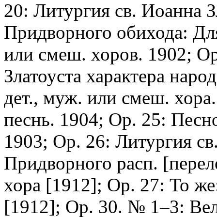
20: Литургия св. Иоанна З
Придворного обихода: Для 
или смеш. хоров. 1902; Op
Златоуста характера народ
дет., муж. или смеш. хора
песнь. 1904; Op. 25: Пес
1903; Op. 26: Литургия св
Придворного расп. [перел
хора [1912]; Op. 27: То ж
[1912]; Op. 30. № 1–3: Ве