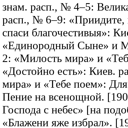
знам. расп., № 4–5: Велик
расп., № 6–9: «Приидите,
спаси благочестивыя»: Кие
«Единородный Сыне» и Ма
2: «Милость мира» и «Тебе
«Достойно есть»: Киев. р
мира» и «Тебе поем»: Для 
Пение на всенощной. [190
Господа с небес» [на под
«Блажени яже избрал». [1