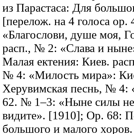
из Парастаса: Для большог
[перелож. на 4 голоса op. 
«Благослови, душе моя, Г
расп., № 2: «Слава и нын
Малая ектения: Киев. расп
№ 4: «Милость мира»: Киев
Херувимская песнь, № 4: 
62. № 1–3: «Ныне силы не
видите». [1910]; Op. 68: 
большого и малого хоров.