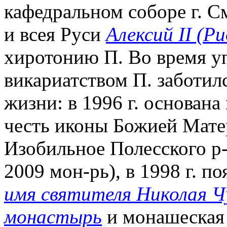
кафедральном соборе г. 
и всея Руси
Алексий II (Ри
хиротонию П. Во время у
викариатством П. заботил
жизни: в 1996 г. основан
честь иконы Божией Мате
Изобильное Полесского р-
2009 мон-рь), в 1998 г. п
имя святителя Николая 
монастырь
и монашеская 