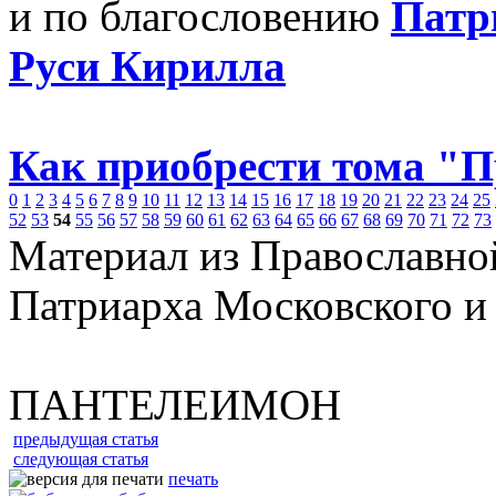
и по благословению
Патр
Руси Кирилла
Как приобрести тома "
0
1
2
3
4
5
6
7
8
9
10
11
12
13
14
15
16
17
18
19
20
21
22
23
24
25
52
53
54
55
56
57
58
59
60
61
62
63
64
65
66
67
68
69
70
71
72
73
Материал из Православно
Патриарха Московского и
ПАНТЕЛЕИМОН
предыдущая статья
следующая статья
печать