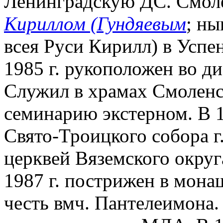
Ленинградскую ДС. Смоле
Кириллом (Гундяевым
; н
всея Руси Кирилл) в Успе
1985 г. рукоположен во диа
Служил в храмах Смоленск
семинарию экстерном. В 1
Свято-Троицкого собора г
церквей Вяземского округ
1987 г. пострижен в мона
честь вмч. Пантелеимона.