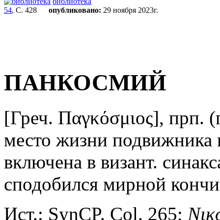
библиотека
54
, С. 428
опубликовано:
29 ноября 2023г.
ПАНКОСМИЙ
[Греч. Παγκόσμιος],
прп. (
место жизни подвижника 
включена в визант. синакс
сподобился мирной кончи
Ист.: SynCP. Col. 265;
Νικ