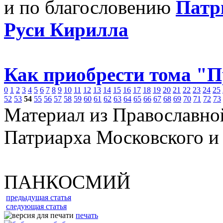
и по благословению
Патр
Руси Кирилла
Как приобрести тома "
0
1
2
3
4
5
6
7
8
9
10
11
12
13
14
15
16
17
18
19
20
21
22
23
24
25
52
53
54
55
56
57
58
59
60
61
62
63
64
65
66
67
68
69
70
71
72
73
Материал из Православно
Патриарха Московского и
ПАНКОСМИЙ
предыдущая статья
следующая статья
печать