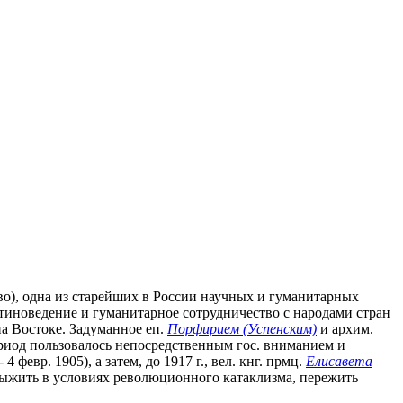
во), одна из старейших в России научных и гуманитарных
стиноведение и гуманитарное сотрудничество с народами стран
а Востоке. Задуманное еп.
Порфирием (Успенским)
и архим.
ериод пользовалось непосредственным гос. вниманием и
 февр. 1905), а затем, до 1917 г., вел. кнг. прмц.
Елисавета
 выжить в условиях революционного катаклизма, пережить