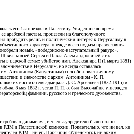
лась его 1-я поездка в Палестину. Увиденное во время
ее арабской паствы, произвели на благополучного
шил пробудить религ. и политический интерес к Иерусалиму в
 субъективного характера, прежде всего подъем православно-
 приобрели новый, «победоносно-наступательный ракурс».
III вел. князей Сергея и Павла Александровичей с их
ы в царской семье: убийство имп. Александра II (1 марта 1881)
паломничестве в Иерусалим, но всегда оставалась
рхим. Антонином (Капустиным) способствовал личному
шествии и знакомстве с архим. Антонином - К. П.
омощью их воспитателя адмирала Д. С. Арсеньева (1832-1915) и
 об-ва. 8 мая 1882 г. устав П. П. о. был Высочайше утвержден,
ператорскойц фамилии, русского и греческого духовенства,
ект требовал динамизма, и члены-учредители были полны
 РДМ и Палестинской комиссии. Показательно, что ни вел. кн.
деятелей РДМ - ни еп. Порфирия (Успенского), ни архим.