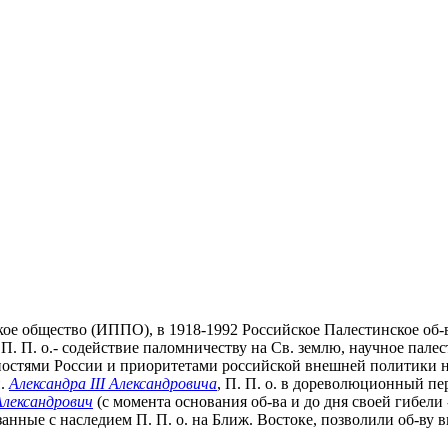
кое общество (ИППО), в 1918-1992 Российское Палестинское об-
. П. о.- содействие паломничеству на Св. землю, научное пале
нностями России и приоритетами российской внешней политики н
п.
Александра III Александровича
, П. П. о. в дореволюционный п
Александрович
(с момента основания об-ва и до дня своей гибели - 4
анные с наследием П. П. о. на Ближ. Востоке, позволили об-ву
.