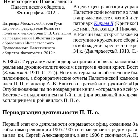
Императорского Православного
В целях централизации управл
Палестинского общества.
Палестинский комитет во глав
Фотография. 2012 г.
в апр.-мае вместе с женой и 
патриарх
Кирилл II
(Критикос).
Патриарх Московский и всея Руси
Кирилл и председатель Комитета
же имп. Александр II Николае
почетных членов об-ва С. В. Степашин
В России был открыт также еж
на праздновании 130-летия со дня
поступило кружечного сбора 295
образования Императорского
освобождения крестьян от креп
Православного Палестинского
34 к. (
Дмитриевский.
1910. С. 
общества. Фотография. 2012 г.
В 1864 г. Иерусалимские подворья приняли первых паломников 
реальным духовно-политическим центром в жизни христ. Востока
(
Каминский.
1901. С. 72.)). Но их материальное обеспечение б
паломников, а бюрократические отчеты Палестинской комиссии
член П. П. о. доктор А. В. Елисеев с краткой инструкцией: «П
Опубликованная им по возвращении книга «открыла во всей ужа
Востоке - с выдвижением на 1-й план (при решающей по-преж
воплощением к-рой явилось П. П. о.
Периодизация деятельности П. П. о.
Первый этап его деятельности открывается офиц. созданием 8 м
событиями революции 1905-1907 гг. и завершается рядом трагиче
ва вел. кн. Сергей Александрович, в авг. 1906 г. скончался А. 