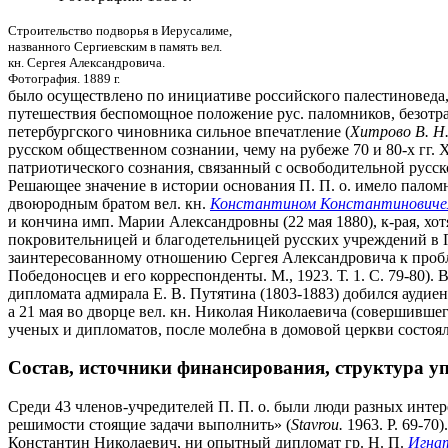
Строительство подворья в Иерусалиме,
названного Сергиевским в память вел.
кн. Сергея Александровича.
Фотография. 1889 г.
было осуществлено по инициативе российского палестиноведа, 
путешествия беспомощное положение рус. паломников, безотра
петербургского чиновника сильное впечатление (
Хитрово В. Н
русском общественном сознании, чему на рубеже 70 и 80-х гг. 
патриотического сознания, связанный с освободительной русско
Решающее значение в истории основания П. П. о. имело паломни
двоюродным братом вел. кн.
Константином Константинович
и кончина имп. Марии Александровны (22 мая 1880), к-рая, хот
покровительницей и благодетельницей русских учреждений в 
заинтересованному отношению Сергея Александровича к пробле
Победоносцев и его корреспонденты. М., 1923. Т. 1. С. 79-80)
дипломата адмирала Е. В. Путятина (1803-1883) добился аудиенц
а 21 мая во дворце вел. кн. Николая Николаевича (совершивше
ученых и дипломатов, после молебна в домовой церкви состоял
Состав, источники финансирования, структура у
Среди 43 членов-учредителей П. П. о. были люди разных интер
решимости стоящие задачи выполнить» (
Stavrou.
1963. Р. 69-70
Константин Николаевич, ни опытный дипломат гр. Н. П.
Игна