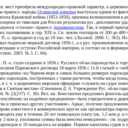
св. мест приобрела международно-правовой характер, а церковн
за правосл. народы
Османской империи
выступала одним из факт
 эпоха Крымской войны (1853-1856), причина возникновения к-р
опреки ее тяжелым для России результатам рус. дипломатии уд
явшуюся «стихию» правосл.
паломничества
. Так, в первый приез
 паломников, к сер. XIX в. Св. землю посещали от 200 до 400 чел. 
. о. проходило в год до 10 тыс. чел. (
Лисовой.
2006. С. 363). И
ыл подписан мирный договор 1856 г., а о рус. проникновении н
грыши и уступки Российской империи, и состоял он в формиров
твие. 2003. № 3. С. 84).
П. о. стало создание в 1856 г. Русского об-ва пароходства и то
подписания Парижского договора 18 марта 1856 с 11-й статьей о 
чреждения «на Черном море в самых больших размерах пароходно
х пароходов, построенных с таким расчетом, чтобы когда понад
 в т. ч. о разрешении морским офицерам «служить на судах нов
в к Святым местам» (
Степанов Д. А.
Учреждение Рус. об-ва парох
 46. № 22(237). С. 30). Вел. кн. Константин предложил флигель-а
способному на подобное предприятие» быть учредителем и дирек
тва и приискал других участников». Аркас, получив предложение
ироко известного в коммерческих кругах как организатора парох
водить ему в течение 20 лет помильную плату (ок. 1,5 млн р. в го
 2 млн р. (половина суммы была внесена немедленно - см. подр
ароходов и 10 находилось на верфях. Первые капитаны судов и о