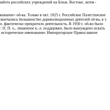
работа российских учреждений на Ближ. Востоке, затем -
ивание» об-ва. Только в окт. 1925 г. Российское Палестинское
кончались большинство дореволюционных деятелей об-ва, в т.
о. фактически прекратило деятельность. В 1950 г. об-во было
г. П. П. о., лишенное к.-л. поддержки, было вынуждено искать
е историческое именование: Императорское Православное