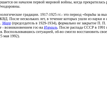
ершается он началом первой мировой войны, когда прекратилась 
 Феодоровны.
ологические градации. 1917-1925 гг.- это период «борьбы за выж
. После нескольких лет, в течение которых ушли из науки и с
Я.
Марр
(председатель в 1929-1934), формально не закрытое П. П. 
е - возникновением гос-ва
Израиль
. После распада СССР в 1991 
. Воспользовавшись ситуацией, об-во смогло восстановить сво
5 мая 1992).