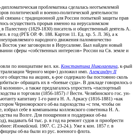
о-дипломатическая проблематика сделалась неотъемлемой
оров политической и военно-политической деятельности
ой связана с традиционной для России попыткой защиты прав
алось осуществить прорыв именно на иерусалимском
д в Палестину (1829-1830) писатель и общественный деятель А.
в год (РГБ ОР. Ф. 188. Картон 11. Ед. хр. 5. Л. 36), а к
з неуправляемого народного движения паломничество
а Восток уже заговорили в Иерусалиме. Был найден новый
ании сферы «собственных интересов» России на Св. земле и
рговли по инициативе вел. кн.
Константина Николаевича
, к-рый
«нейтрализации Черного моря») доложил имп.
Александру II
го общества на акциях, к-рое содержало бы постоянно сколь
обиться» обращать их в «боевые суда». В докладе говорилось о
ой колонии», а также предлагалось упростить «паспортный
одства и торговли (1856-1857) // Вестн. Челябинского гос. ун-
дъютанту капитану 1-го ранга Н. А. Аркасу (1816-1881) «как
тором Черноморского об-ва пароходства «с тем, чтобы он
, избрал себе в компаньоны коллежского советника Н. А.
одства на Волге. Для поощрения и поддержки об-ва
д), выдавать 64 тыс. р. в год на ремонт судов и приобрести
обнее:
Иловайский.
1907. С. 23-24.). Уже к кон. 1857 г. в
фицеры об-ва были из рус. военного флота.