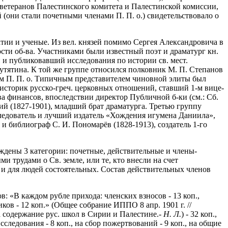
ветеранов Палестинского комитета и Палестинской комиссии,
(они стали почетными членами П. П. о.) свидетельствовало о
тии и ученые. Из вел. князей помимо Сергея Александровича в
сти об-ва. Участниками были известный поэт и драматург кн.
й и публиковавший исследования по истории св. мест.
Путятина. К той же группе относился полковник М. П. Степанов
рем П. П. о. Типичным представителем чиновной элиты был
 историк русско-греч. церковных отношений, ставший 1-м вице-
ва финансов, впоследствии директор Публичной б-ки (см.: Сб.
кий (1827-1901), младший брат драматурга. Третью группу
сследователь и лучший издатель «Хождения игумена Даниила»,
 и библиограф С. И. Пономарёв (1828-1913), создатель 1-го
еждены 3 категории: почетные, действительные и члены-
 трудами о Св. земле, или те, кто внесли на счет
 и для людей состоятельных. Состав действительных членов
 «В каждом рубле прихода: членских взносов - 13 коп.,
ков - 12 коп.» (Общее собрание ИППО 8 апр. 1901 г. //
на содержание рус. школ в Сирии и Палестине.-
Н. Л.
) - 32 коп.,
исследования - 8 коп., на сбор пожертвований - 9 коп., на общие