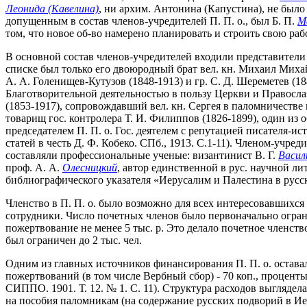
Леонида (Кавелина)
, ни архим. Антонина (Капустина), не был
допущенным в состав членов-учредителей П. П. о., был Б. П.
М
том, что новое об-во намерено планировать и строить свою р
В основной состав членов-учредителей входили представители
списке был только его двоюродный брат вел. кн. Михаил Михай
А. А. Голенищев-Кутузов (1848-1913) и гр. С. Д. Шереметев (1
Благотворительной деятельностью в пользу Церкви и Православ
(1853-1917), сопровождавший вел. кн. Сергея в паломничестве
товарищ гос. контролера Т. И. Филиппов (1826-1899), один из
председателем П. П. о. Гос. деятелем с репутацией писателя-и
статей в честь Д. Ф. Кобеко. СПб., 1913. С.1-11). Членом-учр
составляли профессиональные ученые: византинист В. Г.
Васил
проф. А. А.
Олесницкий
, автор единственной в рус. научной ли
библиографического указателя «Иерусалим и Палестина в русск
Членство в П. П. о. было возможно для всех интересовавшихся
сотрудники. Число почетных членов было первоначально ограни
пожертвование не менее 5 тыс. р. Это делало почетное членст
был ограничен до 2 тыс. чел.
Одним из главных источников финансирования П. П. о. оставал
пожертвований (в том числе Вербный сбор) - 70 коп., проценты 
СИППО. 1901. Т. 12. № 1. С. 11). Структура расходов выглядела
на пособия паломникам (на содержание русских подворий в Ие