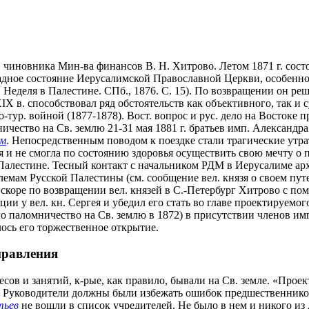
чиновника Мин-ва финансов В. Н. Хитрово. Летом 1871 г. состоя
дное состояние Иерусалимской Православной Церкви, особенно 
.
Неделя в Палестине. СПб., 1876. С. 15). По возвращении он ре
XIX в. способствовал ряд обстоятельств как объективного, так и
-тур. войной (1877-1878). Вост. вопрос и рус. дело на Востоке
чество на Св. землю 21-31 мая 1881 г. братьев имп. Александра 
ем
. Непосредственным поводом к поездке стали трагические утрат
я и не смогла по состоянию здоровья осуществить свою мечту о 
Палестине. Тесный контакт с начальником РДМ в Иерусалиме а
мам Русской Палестины (см. сообщение вел. князя о своем путе
. Вскоре по возвращении вел. князей в С.-Петербург Хитрово с п
ии у вел. кн. Сергея и убедил его стать во главе проектируемого
го паломничество на Св. землю в 1872) в присутствии членов им
ось его торжественное открытие.
правления
есов и занятий, к-рые, как правило, бывали на Св. земле. «Про
). Руководители должны были избежать ошибок предшественников
тьев
не вошли в список учредителей. Не было в нем и никого из 