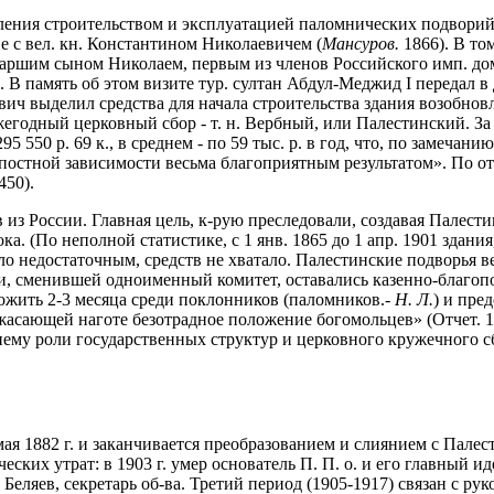
ения строительством и эксплуатацией паломнических подворий П
е с вел. кн. Константином Николаевичем (
Мансуров.
1866). В то
старшим сыном Николаем, первым из членов Российского имп. до
 В память об этом визите тур. султан Абдул-Меджид I передал в 
вич выделил средства для начала строительства здания возобнов
егодный церковный сбор - т. н. Вербный, или Палестинский. За 
 550 р. 69 к., в среднем - по 59 тыс. р. в год, что, по замечани
остной зависимости весьма благоприятным результатом». По отчет
450).
из России. Главная цель, к-рую преследовали, создавая Палести
. (По неполной статистике, с 1 янв. 1865 до 1 апр. 1901 здания
ыло недостаточным, средств не хватало. Палестинские подворья 
, сменившей одноименный комитет, оставались казенно-благопол
рожить 2-3 месяца среди поклонников (паломников.-
Н. Л.
) и пре
сающей наготе безотрадное положение богомольцев» (Отчет. 188
нему роли государственных структур и церковного кружечного 
ая 1882 г. и заканчивается преобразованием и слиянием с Палест
ских утрат: в 1903 г. умер основатель П. П. о. и его главный и
П. Беляев, секретарь об-ва. Третий период (1905-1917) связан с р