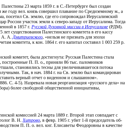
алестины 23 марта 1859 г. в С.-Петербурге был создан
м же году вел. князь совершил плавание по Средиземному м., а
ма, посетил Св. землю, где его сопровождал Иерусалимский
дар России участок земли к северо-западу от Иерусалима. Тогда
ленной в 1857 г.
Русской Духовной миссии в Иерусалиме
(РДМ).
5 лет существования Палестинского комитета в его кассу
ю А. А.
Дмитриевского
, «нельзя не признать для эпохи
ам комитета, к кон. 1864 г. его капитал составил 1 003 259 р.
нский комитет, была достигнута: Русская Палестина стала
, построенные П. П. о., приняли 86 тыс. паломников
ветшали, становились тесны для увеличивавшегося потока
учными. Так, в нач. 1884 г. на Св. землю был командирован
дставить верный отчет о виденном и слышанном».
6. С. 4-5). Назревала новая реорганизация «русского дела» на
сбора) более свободной общественной инициативы,
инской комиссией 24 марта 1889 г. Второй этап совпадает с
деолог В. Н.
Хитрово
, в февр. 1905 г. убит 1-й председатель об-
уководством П. П. о. вел. кнг. Елисаветы Феодоровны в качестве