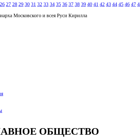
26
27
28
29
30
31
32
33
34
35
36
37
38
39
40
41
42
43
44
45
46
47
4
иарха Московского и всея Руси Кирилла
ия
ы
ЛАВНОЕ ОБЩЕСТВО