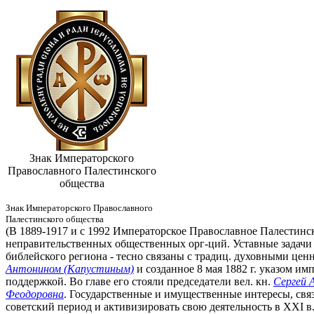
Знак Императорского
Православного Палестинского
общества
Знак Императорского Православного
Палестинского общества
(В 1889-1917 и с 1992 Императорское Православное Палестинс
неправительственных общественных орг-ций. Уставные задачи П
библейского региона - тесно связаны с традиц. духовными це
Антонином (Капустиным)
и созданное 8 мая 1882 г. указом им
поддержкой. Во главе его стояли председатели вел. кн.
Сергей 
Феодоровна
. Государственные и имущественные интересы, связ
советский период и активизировать свою деятельность в XXI в