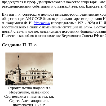
председателя и проф. Дмитриевского в качестве секретаря. Зав
революционными событиями и отставкой вел. кнг. Елисаветы
Внутри т. н. советского периода выделяются определенные хрон
общество при АН СССР было официально зарегистрировано НКВД
ч. академики Ф. И.
Успенский
(председатель в 1921-1928) и Н. 
восстановлено в связи с изменением ситуации на Ближ. Восток
новый статус и новые, независимые источники финансирования
Палестинское об-во (постановление Верховного Совета РФ от 2
Создание П. П. о.
Строительство подворья в
Иерусалиме, названного
Сергиевским в память вел. кн.
Сергея Александровича.
Фотография. 1889 г.