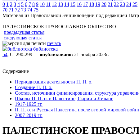
0
1
2
3
4
5
6
7
8
9
10
11
12
13
14
15
16
17
18
19
20
21
22
23
24
25
70
71
72
73
74
75
Материал из Православной Энциклопедии под редакцией Патр
ПАЛЕСТИНСКОЕ ПРАВОСЛАВНОЕ ОБЩЕСТВО
предыдущая статья
следующая статья
печать
библиотека
54
, С. 290-299
опубликовано:
21 ноября 2023г.
Содержание
Периодизация деятельности П. П. о.
Создание П. П. о.
Состав, источники финансирования, структура управлен
Школы П. П. о. в Палестине, Сирии и Ливане
1917-1925 гг.
П. П. о. и Русская Палестина после второй мировой войн
2007-2019 гг.
ПАЛЕСТИНСКОЕ ПРАВОС