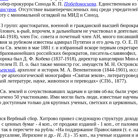
о обер-прокурора Синода К. П.
Победоносцева
. Единственным из 
ансуров
. Отсутствие вышеперечисленных лиц среди учредителей 
аботу с минимальной оглядкой на МИД и Синод.
 3 групп: аристократии, военной и гражданской высшей бюрокра
лович, к-рый, впрочем, в дальнейшем не участвовал в деятельно
844-1918), член Гос. совета и почетный член АН, много писавши
ия за рубежом известны адмирал Путятин и его дочь гр. О. Е. 
 на Св. землю в мае 1881 г. и избранный вскоре первым секрета
 образованнейших российских бюрократов, писатель-славянофил,
сторика был Д. Ф. Кобеко (1837-1918), директор канцелярии Мин-
едителем П. П. о. был также министр гос. имуществ М. Н. Островс
ьевский
, археолог и историк М. А. Веневитинов (1844-1901), и
т-ре археологической монографии «Святая земля», литературовед
ой литературе, науке, живописи и переводах» (СПб., 1877).
 Св. землей и сочувствовавших задачам и целям об-ва; были учр
чено 50 участниками. Ими могли быть люди, известные научными
во доступным только для крупных ученых, светских и церковных,
ся Вербный сбор. Хитрово привел следующую структуру доходов:
с ценных бумаг - 4 коп., от продажи изданий - 1 коп., от паломни
 так в пересчете на рубль: «На поддержание Православия (т. е. 
русалиме, Иерихоне и др.-
Н. Л.
) - 35 коп., на ученые издания и 