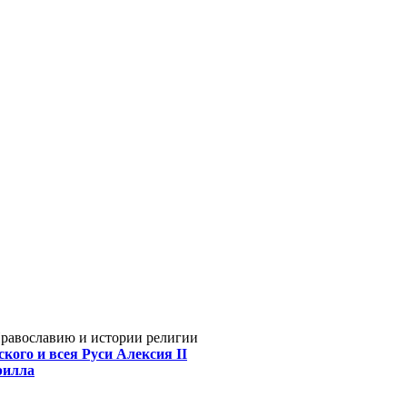
Православию и истории религии
кого и всея Руси Алексия II
рилла