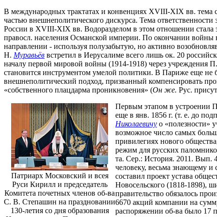
В международных трактатах и конвенциях XVIII-XIX вв. тема 
частью внешнеполитического дискурса. Тема ответственности 
России в XVIII-XIX вв. Водоразделом в этом отношении стала
правосл. населения Османской империи. По окончании войны в
направлении - используя полузабытую, но активно возобновл
Н.
Муравьёв
встретил в Иерусалиме всего лишь ок. 20 российских
началу первой мировой войны (1914-1918) через учреждения П. П
становится инструментом умелой политики. В Париже еще не б
внешнеполитический подход, призванный компенсировать прои
«собственного плацдарма проникновения» (
Он же.
Рус. присутс
Первым этапом в устроении П. 
еще в янв. 1856 г. (т. е. до 
Николаевичу
о «полезности» у
возможное число самых больши
привилегиях нового общества,
режим для русских паломнико
та. Сер.: История. 2011. Вып.
человеку, весьма знающему и 
Патриарх Московский и всея
составил проект устава общес
Руси Кирилл и председатель
Новосельского (1818-1898), ш
Комитета почетных членов об-ва
правительство обязалось произ
С. В. Степашин на праздновании
6670 акций компании на сумму
130-летия со дня образования
распоряжении об-ва было 17 п