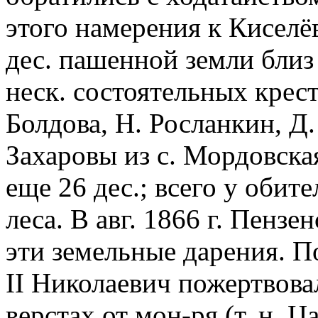
этого намерения к Киселё
дес. пашенной земли близ 
неск. состоятельных кресть
Болдова, Н. Росланкин, Д
Захаровы из с. Мордовска
еще 26 дес.; всего у обит
леса. В авг. 1866 г. Пенз
эти земельные дарения. По
II Николаевич пожертвовал
верстах от мон-ря (т. н. Ц