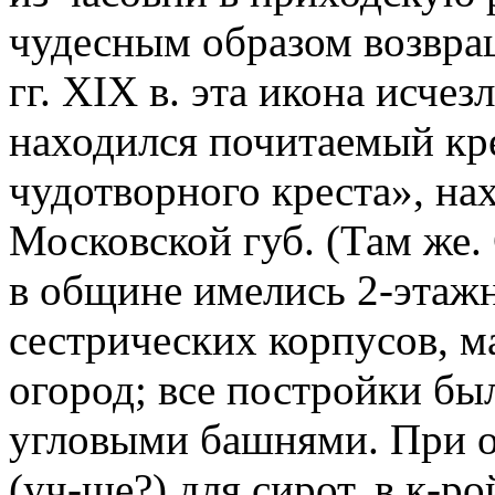
чудесным образом возвращ
гг. XIX в. эта икона исче
находился почитаемый кр
чудотворного креста», на
Московской губ. (Там же. С
в общине имелись 2-этажн
сестрических корпусов, м
огород; все постройки бы
угловыми башнями. При о
(уч-ще?) для сирот, в к-ро