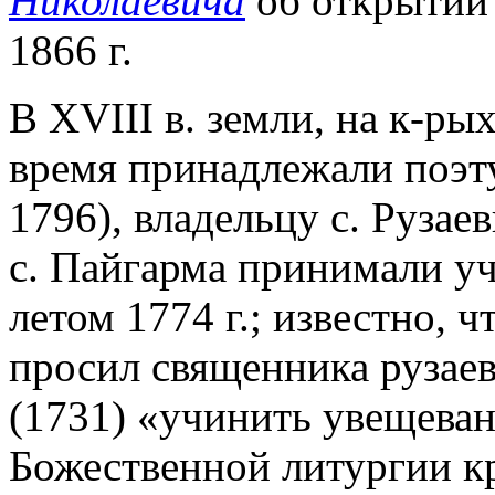
Николаевича
об открытии
1866 г.
В ХVIII в. земли, на к-ры
время принадлежали поэту
1796), владельцу с. Рузае
с. Пайгарма принимали уч
летом 1774 г.; известно, ч
просил священника рузаев
(1731) «учинить увещева
Божественной литургии к