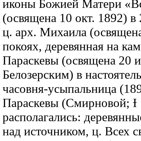
иконы Божией Матери «Вс
(освящена 10 окт. 1892) 
ц. арх. Михаила (освящена
покоях, деревянная на ка
Параскевы (освящена 20 
Белозерским) в настоятел
часовня-усыпальница (189
Параскевы (Смирновой; Ɨ 
располагались: деревянны
над источником, ц. Всех с