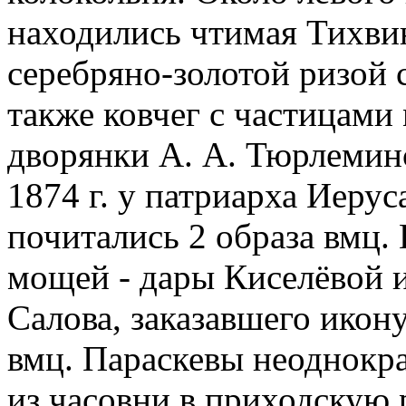
находились чтимая Тихви
серебряно-золотой ризой 
также ковчег с частицами 
дворянки А. А. Тюрлемин
1874 г. у патриарха Иеру
почитались 2 образа вмц.
мощей - дары Киселёвой и
Салова, заказавшего икон
вмц. Параскевы неоднокр
из часовни в приходскую 