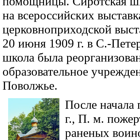
помощницы. Сиротская шк
на всероссийских выставка
церковноприходской выста
20 июня 1909 г. в С.-Пете
школа была реорганизован
образовательное учрежден
Поволжье.
После начала 
г., П. м. поже
раненых воино