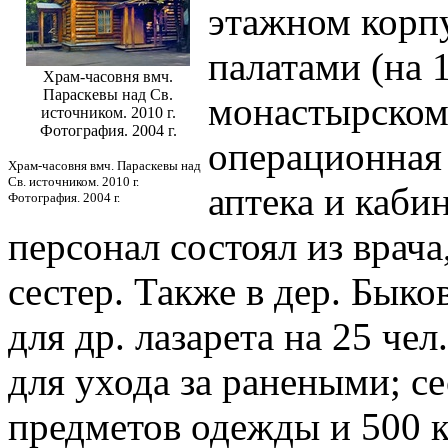
этажном корпу
палатами (на 
Храм-часовня вмч.
Параскевы над Св.
монастырском
источником. 2010 г.
Фотография. 2004 г.
операционная 
Храм-часовня вмч. Параскевы над
Св. источником. 2010 г.
аптека и каби
Фотография. 2004 г.
персонал состоял из врач
сестер. Также в дер. Бык
для др. лазарета на 25 че
для ухода за ранеными; с
предметов одежды и 500 к