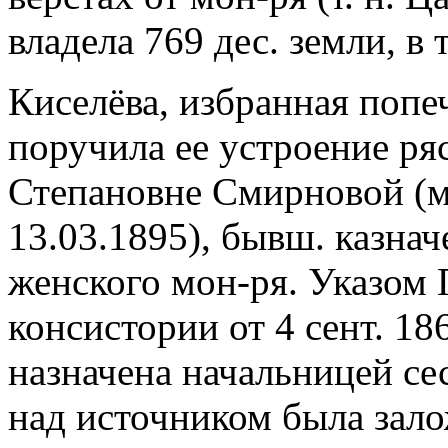
владела 769 дес. земли, в т
Киселёва, избранная попе
поручила ее устроение р
Степановне Смирновой (мо
13.03.1895), бывш. казна
женского мон-ря. Указом
консистории от 4 сент. 18
назначена начальницей сест
над источником была залож