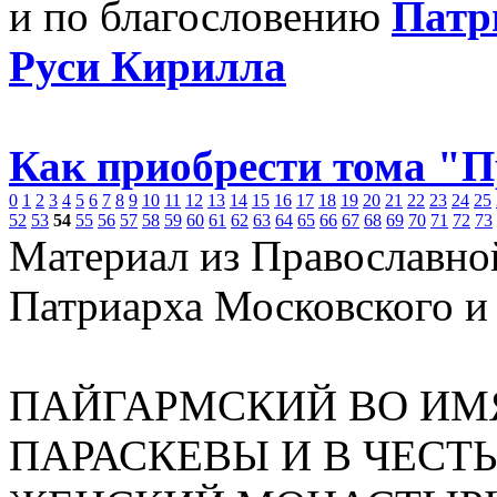
и по благословению
Патр
Руси Кирилла
Как приобрести тома "
0
1
2
3
4
5
6
7
8
9
10
11
12
13
14
15
16
17
18
19
20
21
22
23
24
25
52
53
54
55
56
57
58
59
60
61
62
63
64
65
66
67
68
69
70
71
72
73
Материал из Православно
Патриарха Московского и
ПАЙГАРМСКИЙ ВО И
ПАРАСКЕВЫ И В ЧЕСТ