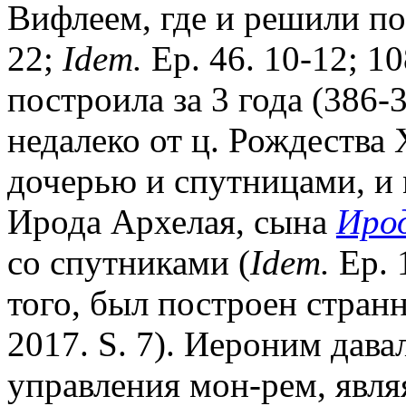
Вифлеем, где и решили по
22;
Idem.
Ep. 46. 10-12; 10
построила за 3 года (386-
недалеко от ц. Рождества 
дочерью и спутницами, и
Ирода Архелая, сына
Ирод
со спутниками (
Idem.
Ep. 
того, был построен стра
2017. S. 7). Иероним дава
управления мон-рем, явл