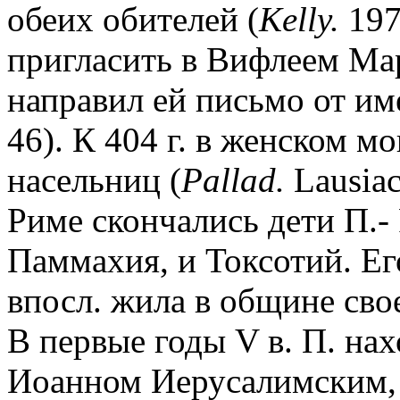
обеих обителей (
Kelly.
1975
пригласить в Вифлеем Ма
направил ей письмо от им
46). К 404 г. в женском м
насельниц (
Pallad.
Lausiac
Риме скончались дети П.-
Паммахия, и Токсотий. Ег
впосл. жила в общине сво
В первые годы V в. П. на
Иоанном Иерусалимским, 