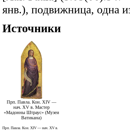
янв.), подвижница, одна 
Источники
Прп. Павла. Кон. XIV —
нач. XV в. Мастер
«Мадонны Штраус» (Музеи
Ватикана)
Прп. Павла. Кон. XIV — нач. XV в.