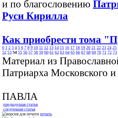
и по благословению
Патр
Руси Кирилла
Как приобрести тома "
0
1
2
3
4
5
6
7
8
9
10
11
12
13
14
15
16
17
18
19
20
21
22
23
24
25
52
53
54
55
56
57
58
59
60
61
62
63
64
65
66
67
68
69
70
71
72
73
Материал из Православно
Патриарха Московского и
ПАВЛА
предыдущая статья
следующая статья
печать