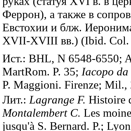
руках (статуя XVI в. в ц
Феррон), а также в сопро
Евстохии и блж. Иероним
XVII-XVIII вв.) (Ibid. Col.
Ист.: BHL, N 6548-6550; Ac
MartRom. P. 35;
Iacopo da 
P. Maggioni. Firenze; Mil., 
Лит.:
Lagrange F.
Histoire 
Montalembert C.
Les moines
jusqu'à S. Bernard. P.; Lyo