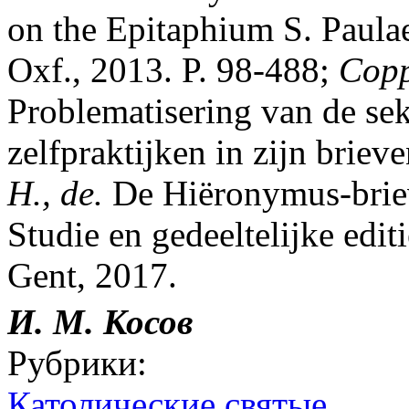
on the Epitaphium S. Paulae 
Oxf., 2013. P. 98-488;
Copp
Problematisering van de seks
zelfpraktijken in zijn briev
H., de.
De Hiëronymus-briev
Studie en gedeeltelijke edi
Gent, 2017.
И. М. Косов
Рубрики:
Католические святые