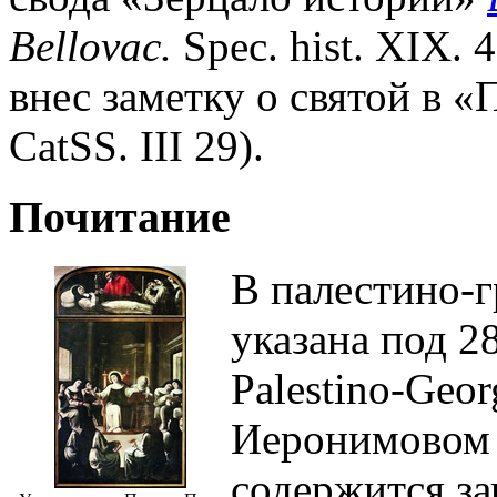
Bellovac.
Spec. hist. XIX. 
внес заметку о святой в «
CatSS. III 29).
Почитание
В палестино-г
указана под 28 
Palestino-Geor
Иеронимовом 
содержится за