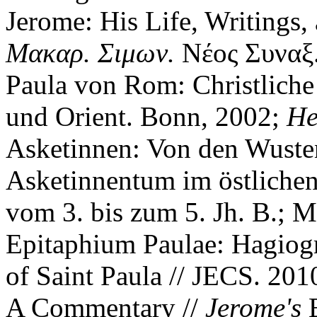
Jerome: His Life, Writings,
Μακαρ. Σιμων.
Νέος Συναξ.
Paula von Rom: Christliche
und Orient. Bonn, 2002;
He
Asketinnen: Von den Wuste
Asketinnentum im östliche
vom 3. bis zum 5. Jh. B.; 
Epitaphium Paulae: Hagiogr
of Saint Paula // JECS. 201
A Commentary //
Jerome's
E