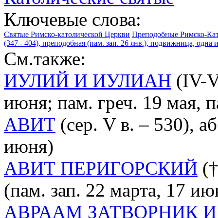
Ключевые слова:
Святые Римско-католической Церкви
Преподобные Римско-Ка
(347 - 404), преподобная (пам. зап. 26 янв.), подвижница, одн
См.также:
ИУЛИЙ И ИУЛИАН
(IV-V
июня; пам. греч. 19 мая, па
АВИТ
(сер. V в. – 530), а
июня)
АВИТ ПЕРИГОРСКИЙ
(†
(пам. зап. 22 марта, 17 ию
АВРААМ ЗАТВОРНИК И