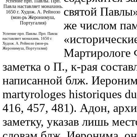
Успение прп. Павлы. Прп.
Павла наставляет монахинь.
святой Павлы»
1650 г. Худож. А. Рейнозо
(мон-рь Жеронимуш,
же числом пам
Португалия)
Успение прп. Павлы. Прп. Павла
«исторически
наставляет монахинь. 1650 г.
Худож. А. Рейнозо (мон-рь
Жеронимуш, Португалия)
Мартирологе 
заметка о П., к-рая соста
написанной блж. Иероним
martyrologes historiques d
416, 457, 481). Адон, арх
заметку, указав лишь мест
словам блж. Иеронима, он