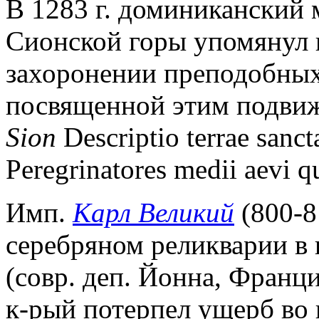
В 1283 г. доминиканский 
Сионской горы упомянул 
захоронении преподобных 
посвященной этим подви
Sion
Descriptio terrae sanct
Peregrinatores medii aevi qu
Имп.
Карл Великий
(800-8
серебряном реликварии в 
(совр. деп. Йонна, Франци
к-рый потерпел ущерб во 