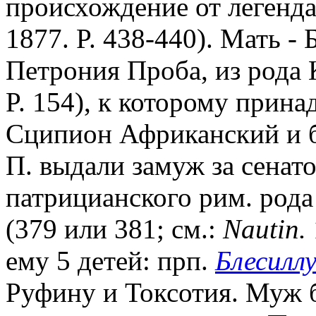
происхождение от легенд
1877. P. 438-440). Мать -
Петрония Проба, из рода 
P. 154), к которому прин
Сципион Африканский и бр
П. выдали замуж за сенат
патрицианского рим. рода
(379 или 381; см.:
Nautin.
ему 5 детей: прп.
Блесилл
Руфину и Токсотия. Муж 