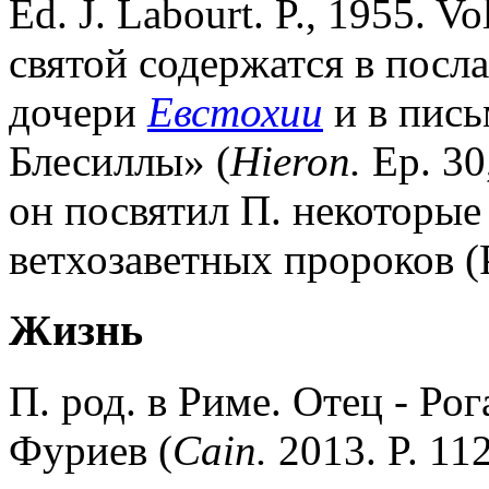
Éd. J. Labourt. P., 1955. Vo
святой содержатся в посл
дочери
Евстохии
и в пись
Блесиллы» (
Hieron.
Ep. 30,
он посвятил П. некоторые
ветхозаветных пророков (P
Жизнь
П. род. в Риме. Отец - Рог
Фуриев (
Cain.
2013. P. 11