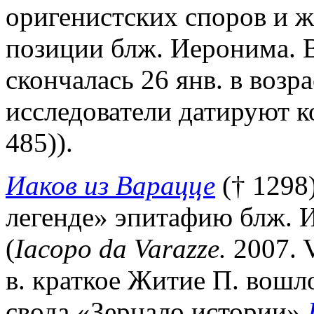
оригенистских споров и ж
позиции блж. Иеронима. В 
скончалась 26 янв. в возра
исследователи датируют ко
485)).
Иаков из Варацце
(† 1298)
легенде» эпитафию блж. 
(
Iacopo da Varazze.
2007. V
в. краткое Житие П. вошл
свода «Зерцало истории»