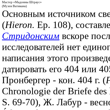
Мастер «Мадонны Штраус»
(Музеи Ватикана)
Основным источником све
(
Hieron.
Ep. 108), составл
Стридонским
вскоре посл
исследователей нет едино
написания этого произвед
датировать его 404 или 405
Пронбергер - кон. 404 г. (
Chronologie der Briefe des
S. 69-70), Ж. Лабур - весно