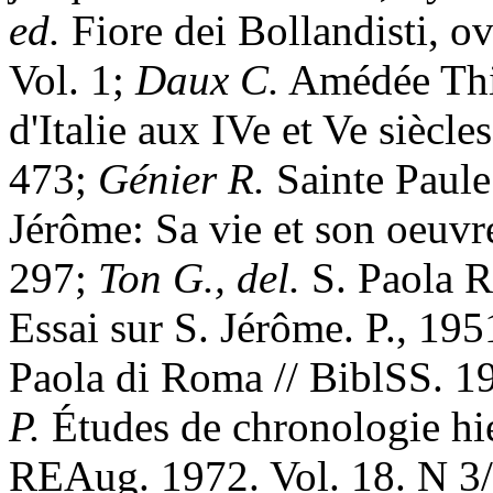
ed.
Fiore dei Bollandisti, ov
Vol. 1;
Daux C.
Amédée Thie
d'Italie aux IVe et Ve siècle
473;
G
é
nier R.
Sainte Paule
Jérôme: Sa vie et son oeuvr
297;
Ton G., del.
S. Paola R
Essai sur S. Jérôme. P., 19
Paola di Roma // BiblSS. 1
P.
Études de chronologie hi
REAug. 1972. Vol. 18. N 3/