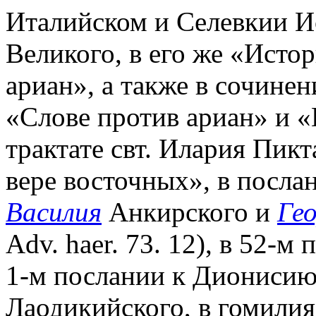
Италийском и Селевкии И
Великого, в его же «Исто
ариан», а также в сочине
«Слове против ариан» и 
трактате свт. Илария Пик
вере восточных», в посла
Василия
Анкирского и
Ге
Adv. haer. 73. 12), в 52-м 
1-м послании к Диониси
Лаодикийского, в гомилия