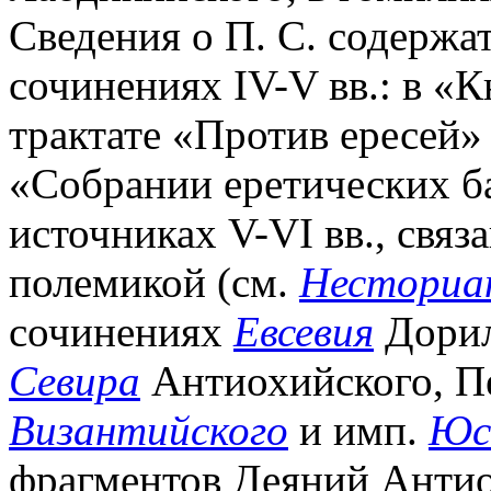
Сведения о П. С. содержа
сочинениях IV-V вв.: в «К
трактате «Против ересей»
«Собрании еретических б
источниках V-VI вв., свя
полемикой (см.
Несториа
сочинениях
Евсевия
Дорил
Севира
Антиохийского, П
Византийского
и имп.
Юс
фрагментов Деяний Антио