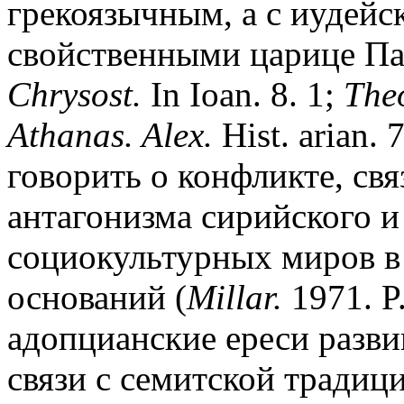
грекоязычным, а с иудей
свойственными царице Па
Chrysost.
In Ioan. 8. 1;
The
Athanas. Alex.
Hist. arian. 
говорить о конфликте, связ
антагонизма сирийского и
социокультурных миров в I
оснований (
Millar.
1971. P.
адопцианские ереси разви
связи с семитской традици