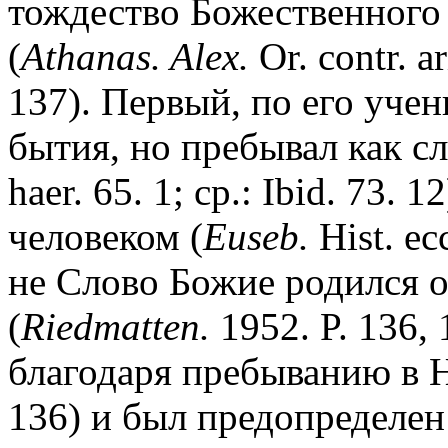
тождество Божественного
(
Athanas. Alex.
Or. contr. a
137). Первый, по его уче
бытия, но пребывал как сл
haer. 65. 1; сp.: Ibid. 73.
человеком (
Euseb.
Hist. ec
не Слово Божие родился 
(
Riedmatten.
1952. P. 136,
благодаря пребыванию в Не
136) и был предопределен 