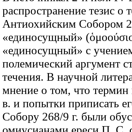
распространение тезис о т
Антиохийским Собором 26
«единосущный» (ὁμοούσιο
«единосущный» с учением
полемический аргумент с
течения. В научной литер
мнение о том, что термин н
в. и попытки приписать 
Собору 268/9 г. были обу
омиусианами ереси П. С.