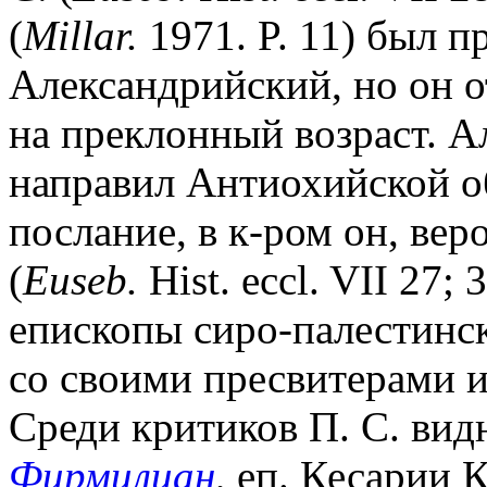
(
Millar.
1971. P. 11) был п
Александрийский, но он о
на преклонный возраст. 
направил Антиохийской об
послание, в к-ром он, вер
(
Euseb.
Hist. eccl. VII 27;
епископы сиро-палестинск
со своими пресвитерами и 
Среди критиков П. С. видн
Фирмилиан
, еп. Кесарии