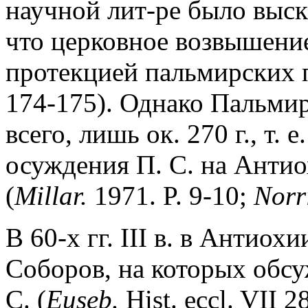
научной лит-ре было выск
что церковное возвышение
протекцией пальмирских 
174-175). Однако Пальмир
всего, лишь ок. 270 г., т.
осуждения П. С. на Антио
(
Millar.
1971. P. 9-10;
Norr
В 60-х гг. III в. в Антиох
Соборов, на которых обсу
С. (
Euseb.
Hist. eccl. VII 2