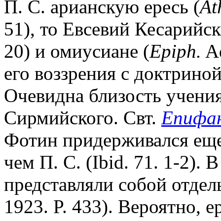
П. С. арианскую ересь (
At
51), то Евсевий Кесарийск
20) и омиусиане (
Epiph.
Ad
его воззрения с доктрино
Очевидна близость учения
Сирмийского. Свт.
Епифан
Фотин придерживался еще
чем П. С. (Ibid. 71. 1-2).
представляли собой отдель
1923. P. 433). Вероятно, 