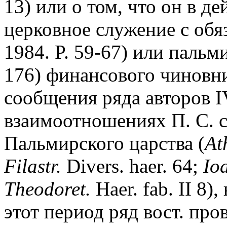
13) или о том, что он в д
церковное служение с обя
1984. P. 59-67) или пальм
176) финансового чиновн
сообщения ряда авторов I
взаимоотношениях П. С. 
Пальмирского царства (
At
Filastr.
Divers. haer. 64;
Io
Theodoret.
Haer. fab. II 8)
этот период ряд вост. пр