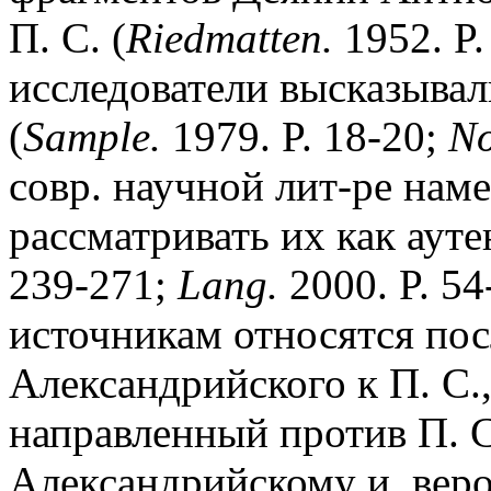
П. С. (
Riedmatten.
1952. P.
исследователи высказывал
(
Sample.
1979. P. 18-20;
No
совр. научной лит-ре нам
рассматривать их как ауте
239-271;
Lang.
2000. P. 5
источникам относятся пос
Александрийского к П. С
направленный против П. 
Александрийскому и, веро