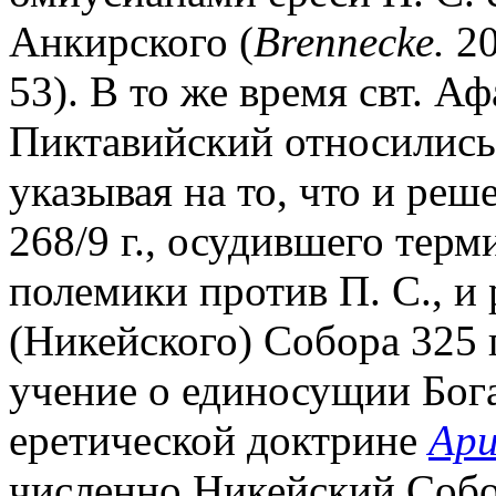
Анкирского (
Brennecke.
20
53). В то же время свт. А
Пиктавийский относились 
указывая на то, что и ре
268/9 г., осудившего тер
полемики против П. С., и
(Никейского) Собора 325 
учение о единосущии Бог
еретической доктрине
Ар
численно Никейский Собо