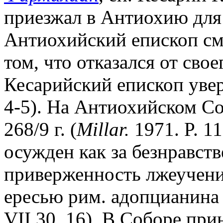
приезжал в Антиохию для
Антиохийский епископ см
том, что отказался от сво
Кесарийский епископ увери
4-5). На Антиохийском C
268/9 г. (
Millar.
1971. P. 11
осужден как за безнравств
приверженность лжеучени
ересью рим. адопцианина
VII 30. 16). В Соборе пр