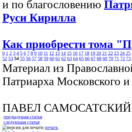
и по благословению
Патр
Руси Кирилла
Как приобрести тома "
0
1
2
3
4
5
6
7
8
9
10
11
12
13
14
15
16
17
18
19
20
21
22
23
24
25
52
53
54
55
56
57
58
59
60
61
62
63
64
65
66
67
68
69
70
71
72
73
Материал из Православно
Патриарха Московского и
ПАВЕЛ САМОСАТСКИЙ
предыдущая статья
следующая статья
печать