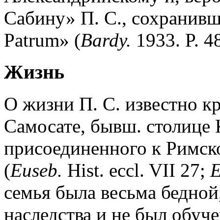
Сабину» П. С., сохранивши
Patrum» (
Bardy.
1933. P. 4
Жизнь
О жизни П. С. известно кр
Самосате, бывш. столице 
присоединенного к Римской
(
Euseb.
Hist. eccl. VII 27;
E
семья была весьма бедной
наследства и не был обуч