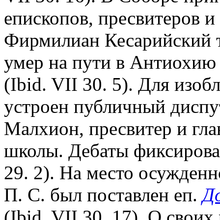
епископов, пресвитеров и д
Фирмилиан Кесарийский т
умер на пути в Антиохию 
(Ibid. VII 30. 5). Для изо
устроен публичный диспу
Малхион, пресвитер и гла
школы. Дебаты фиксировал
29. 2). На место осужден
П. С. был поставлен еп.
Д
(Ibid. VII 30. 17). О сво