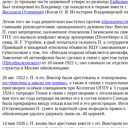
делу» (о пропаже части церковной утвари из ризницы
Евфимиев
Был этапирован во Владимир, где находился в тюрьме вместе
Василием (Зуммером)
(
Косик О. В.
Из истории Владимирской епар
Летом того же года решительно выступил против
обновленчес
главными руководителями «реакционного духовенства» Вятской
П. снял запрещение, наложенное епископом Глазовским на свя
ГПУ, это вызвало конфликт между архиереями (Политбюро и Цер
свящ. Н. Г. Утробин, к-рый попытался склонить П. к сотруднич
Правящий и викарный епископы объявили ВЦУ самозванным и н
губисполком о том, что «Вятская епархия объявляется автокефал
Заявление об автокефалии было сделано в связи с арестом па
(Преображенского)
от 18 июня 1922 г.; оно означало не отдел
структур в Москве обновленцами.
26 авг. 1922 г. П. и еп. Виктор были арестованы и этапирова
государства и школы от церкви»
, а также в связях с подпольн
приговорен особым совещанием при Коллегии ОГПУ к 3 годам с
1924 г. патриарх Тихон в связи с переговорами о легализации
мая того же года патриарх включил его в состав нового Синода
была прекращена ввиду отказа властей в его регистрации. Вес
(Островидовым) П. сумел за короткий срок возродить правосл.
обновленцам удалось удержать лишь ок. 40 церквей.
14 мая 1926 г. П. вновь был арестован вместе с еп. Виктором