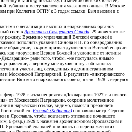
 этапу в Москву, поскольку, по мнению вятских властей,
ной публики к месту заключения указанного лица». В Москве
ием при Коллегии ОГПУ к 3 годам ссылки. Был выслан в г.
 властями о легализации высших и епархиальных органов
нный состав
Временного Священного Синода
. 29 июля того же
ому режиму. Временно управлявший Вятской епархией в
тказался исполнять указания Синода и П. по обнародованию
 свое обращение, в к-ром призвал духовенство Вятской епархии
лась как «поругание Церкви Божией и уклонение от истины
л «Декларацию» ради того, чтобы, «не поступаясь нимало
 управление, а верному мне духовенству - обстановку
облегчении участи лиц, осужденных в административном
гием и Московской Патриархией. В результате «викторианского
изации Вятского епархиального совета, в янв. 1928 г. вернулся
 февр. 1928 г. из-за неприятия «Декларации» 1927 г. и нового
ения» от Московской Патриархии, сохранив молитвенное
ания в нарымской ссылке, видимо, помогли преодолеть
 Ростовский еп.
Евгений (Кобранов)
направили митр. Сергию
влен в Ярославль, чтобы возглавить отпевание почившего
ным, 6 февр.) 1929 г. назначен архиепископом Ярославским и
я П. Ярославской епархией пришлось на период жестоких
естован в Ярославле по обвинению в «организационной