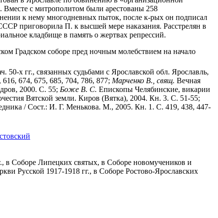
». Вместе с митрополитом были арестованы 258
енении к нему многодневных пыток, после к-рых он подписал
 СССР приговорила П. к высшей мере наказания. Расстрелян в
риальное кладбище в память о жертвах репрессий.
ьском Градском соборе пред ночным молебствием на начало
ч. 50-х гг., связанных судьбами с Ярославской обл. Ярославль,
, 616, 674, 675, 685, 704, 786, 877;
Марченко В., свящ.
Вечная
дров, 2000. С. 55;
Боже В. С.
Епископы Челябинские, викарии
тия Вятской земли. Киров (Вятка), 2004. Кн. 3. С. 51-55;
а / Сост.: И. Г. Менькова. М., 2005. Кн. 1. С. 419, 438, 447-
остовский
т., в Соборе Липецких святых, в Соборе новомучеников и
ви Русской 1917-1918 гг., в Соборе Ростово-Ярославских