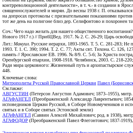
контрреволюционной деятельности», в т. ч.- в создании в Яро
священнослужителей и мирян. До весны 1938 г. П. отказывалс
на допросах протоколы с признательными показаниями против се
тот же день на полигоне близ дер. Селифонтово и похоронен т
Соч.: Чего надо желать для нашего общественного воспитания?
Нового 1917 г.) // ПрибЦВед. 1917. № 2. С. 26-29; Царь освободи
Лит.:
Мануил.
Русские иерархи, 1893-1965. Т. 5. С. 281-283; Не
1993. Т. 1. С. 390; 1994. Т. 2. С. 77; Акты свт. Тихона. С. 126, 127
память // Ярославские ЕВ. 1996. № 8/9. C. 5-6; За Христа пост
Оренбургской епархии, 1908-1918. Челябинск, 2003. С. 218-220
Ради мира церковного: Жизненный путь и архипастырское служени
448.
Ключевые слова:
Митрополиты Русской Православной Церкви
Павел (Борисовск
См.также:
АВГУСТИН
(Петерсон Августин Адамович; 1873–1955), митр.
АГАФАНГЕЛ
(Преображенский Александр Лаврентьевич; 1854-1
исповедников Церкви Русской, в Соборе Новомучеников и испо
святых и в Соборе святых Эстонской земли)
АГАФАНГЕЛ
(Саввин Алексей Михайлович; род. в 1938), мит
АГАФОДОР
(Преображенский Павел Флегонтович; 1837-1919),
Электронная версия разработана при финансовой поддержке Ф