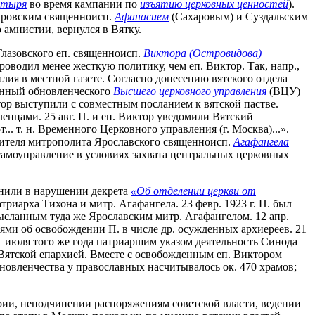
стыря
во время кампании по
изъятию церковных ценностей
).
овровским священноисп.
Афанасием
(Сахаровым) и Суздальским
 амнистии, вернулся в Вятку.
Глазовского еп. священноисп.
Виктора (Островидова)
водил менее жесткую политику, чем еп. Виктор. Так, напр.,
ия в местной газете. Согласно донесению вятского отдела
ченный обновленческого
Высшего церковного управления
(ВЦУ)
ктор выступили с совместным посланием к вятской пастве.
цами. 25 авг. П. и еп. Виктор уведомили Вятский
.. т. н. Временного Церковного управления (г. Москва)...».
стителя митрополита Ярославского священноисп.
Агафангела
е самоуправление в условиях захвата центральных церковных
винили в нарушении декрета
«Об отделении церкви от
риарха Тихона и митр. Агафангела. 23 февр. 1923 г. П. был
ысланным туда же Ярославским митр. Агафангелом. 12 апр.
тями об освобождении П. в числе др. осужденных архиереев. 21
 1 июля того же года патриаршим указом деятельность Синода
ю Вятской епархией. Вместе с освобожденным еп. Виктором
новленчества у православных насчитывалось ок. 470 храмов;
ярии, неподчинении распоряжениям советской власти, ведении