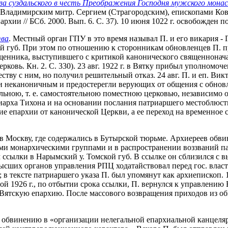
а суздальского в честь Преображения Господня мужского мона
 с Владимирским митр. Сергием (Страгородским), епископами К
хии // БСб. 2000. Вып. 6. С. 37). 10 июня 1022 г. освобожден по
тва
. Местный орган ГПУ в это время называл П. и его викария - 
 губ. При этом по отношению к сторонникам обновленцев П. про
щенника, выступившего с критикой канонического священноначал
ковь. Кн. 2. С. 330). 23 авг. 1922 г. в Вятку прибыл уполномо
еству с ним, но получил решительный отказ. 24 авг. П. и еп. Ви
еканоничным и предостерегли верующих от общения с обновлен
ьною, т. е. самостоятельною поместною церковью, независимо от.
триарха Тихона и на основании послания патриаршего местоблю
ение епархии от канонической Церкви, а ее переход на временно
ны в Москву, где содержались в Бутырской тюрьме. Архиереев об
ыми монархическими группами и в распространении воззваний пат
сылки в Нарымский у. Томской губ. В ссылке он сблизился с в
 высших органов управления РПЦ ходатайствовал перед гос. влас
; в тексте патриаршего указа П. был упомянут как архиепископ.
ной 1926 г., по отбытии срока ссылки, П. вернулся к управлени
 Вятскую епархию. После массового возвращения приходов из об
 по обвинению в «организации нелегальной епархиальной канцел