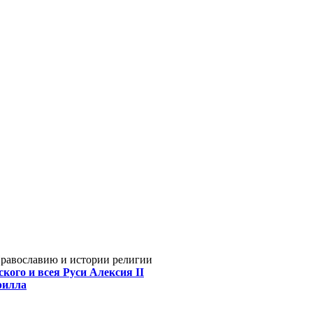
Православию и истории религии
кого и всея Руси Алексия II
рилла