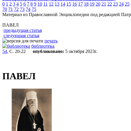
0
1
2
3
4
5
6
7
8
9
10
11
12
13
14
15
16
17
18
19
20
21
22
23
24
25
70
71
72
73
74
75
Материал из Православной Энциклопедии под редакцией Патр
ПАВЕЛ
предыдущая статья
следующая статья
печать
библиотека
54
, С. 20-22
опубликовано:
5 октября 2023г.
ПАВЕЛ