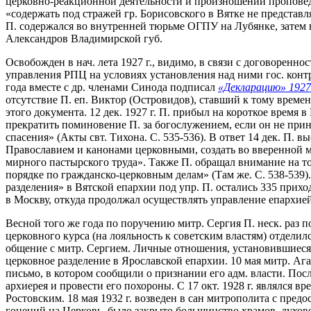
церковно-реакционной деятельности и произношении проповеде
«содержать под стражей гр. Борисовского в Вятке не предста
П. содержался во внутренней тюрьме ОГПУ на Лубянке, затем в
Александров Владимирской губ.
Освобожден в нач. лета 1927 г., видимо, в связи с договорен
управления РПЦ на условиях установления над ними гос. конт
года вместе с др. членами Синода подписал
«Декларацию» 1927 
отсутствие П. еп. Виктор (Островидов), ставший к тому врем
этого документа. 12 дек. 1927 г. П. прибыл на короткое время
прекратить поминовение П. за богослужением, если он не при
спасения» (Акты свт. Тихона. С. 535-536). В ответ 14 дек. П. 
Православием и канонами церковными, создать во вверенной м
мирного пастырского труда». Также П. обращал внимание на то
порядке по гражданско-церковным делам» (Там же. С. 538-539).
разделения» в Вятской епархии под упр. П. остались 335 приход
в Москву, откуда продолжал осуществлять управление епархией
Весной того же года по поручению митр. Сергия П. неск. раз п
церковного курса (на лояльность к советским властям) отдел
общение с митр. Сергием. Личные отношения, установившиеся 
церковное разделение в Ярославской епархии. 10 мая митр. А
письмо, в котором сообщили о признании его адм. власти. Пос
архиерея и провести его похороны. С 17 окт. 1928 г. являлся 
Ростовским. 18 мая 1932 г. возведен в сан митрополита с пре
гонений на Церковь, было закрыто большинство храмов, духове