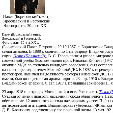
Павел (Борисовский), митр.
Ярославский и Ростовский.
Фотография. 30-е гг. XX в.
Павел (Борисовский), митр.
Ярославский и Ростовский.
Фотография. 30-е гг. XX в.
(Борисовский Павел Петрович; 29.10.1867, с. Борисовское Влади
семьи диакона. В 1888 г. окончил по 1-му разряду Владимирс
сщмч.
Петр (Полянский)
), В. С. Георгиевским (впосл. митропо
совместной учебы (Воспоминания прот. Николая Князева (1947): 
окончил МДА со степенью кандидата богословия, был оставлен 
назначен преподавателем Могилёвской ДС. В 1897 г. переведен
протоиерея, назначен на должность ректора Пензенской ДС. В 
имени, был возведен в сан архимандрита. 23 апр. 1916 г. Вла
Владимирской епархии. С авг. 1917 г. правящим архиереем П. 
23 апр. 1918 г. патриарх Московский и всея России свт.
Тихон (
Суздаля от имени правосл. населения города обратились в Пат
обеспечение. 12 июня того же года патриаршим указом П. был о
антисоветской агитацией. Владимирская губернская ЧК начала 
Д. В. Касаткину, родственнику его покойной жены. 13 мая 1921 