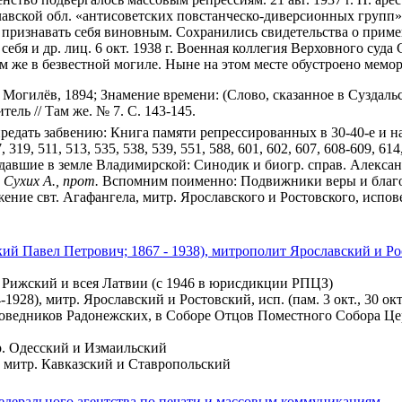
славской обл. «антисоветских повстанческо-диверсионных групп
я признавать себя виновным. Сохранились свидетельства о прим
бя и др. лиц. 6 окт. 1938 г. Военная коллегия Верховного суда
ам же в безвестной могиле. Ныне на этом месте обустроено мемо
 Могилёв, 1894; Знамение времени: (Слово, сказанное в Суздал
тель // Там же. № 7. С. 143-145.
 предать забвению: Книга памяти репрессированных в 30-40-е и на
, 319, 511, 513, 535, 538, 539, 551, 588, 601, 602, 607, 608-609, 614
радавшие в земле Владимирской: Синодик и биогр. справ. Алексан
;
Сухих А., прот.
Вспомним поименно: Подвижники веры и благочес
е свт. Агафангела, митр. Ярославского и Ростовского, исповедник
ий Павел Петрович; 1867 - 1938), митрополит Ярославский и Р
 Рижский и всея Латвии (с 1946 в юрисдикции РПЦЗ)
928), митр. Ярославский и Ростовский, исп. (пам. 3 окт., 30 ок
ведников Радонежских, в Соборе Отцов Поместного Собора Церк
р. Одесский и Измаильский
 митр. Кавказский и Ставропольский
едерального агентства по печати и массовым коммуникациям