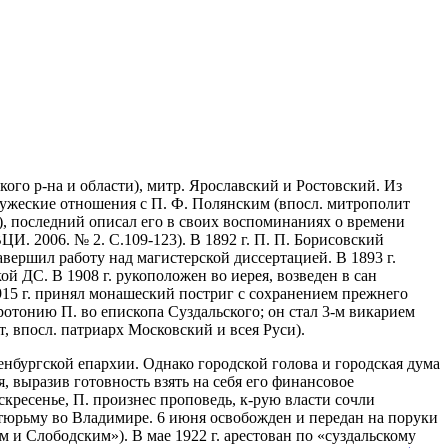
ского р-на и области), митр. Ярославский и Ростовский. Из
ружеские отношения с П. Ф. Полянским (впосл. митрополит
й), последний описал его в своих воспоминаниях о времени
ЦИ. 2006. № 2. С.109-123). В 1892 г. П. П. Борисовский
вершил работу над магистерской диссертацией. В 1893 г.
й ДС. В 1908 г. рукоположен во иерея, возведен в сан
915 г. принял монашеский постриг с сохранением прежнего
отонию П. во епископа Суздальского; он стал 3-м викарием
ит, впосл. патриарх Московский и всея Руси).
нбургской епархии. Однако городской голова и городская дума
, выразив готовность взять на себя его финансовое
скресенье, П. произнес проповедь, к-рую власти сочли
в тюрьму во Владимире. 6 июня освобожден и передан на поруки
м и Слободским»). В мае 1922 г. арестован по «суздальскому