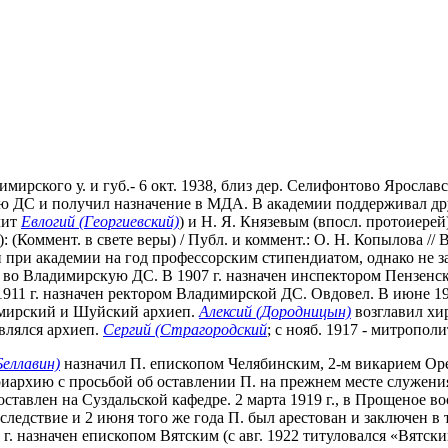
мирского у. и губ.- 6 окт. 1938, близ дер. Селифонтово Ярослав
кую ДС и получил назначение в МДА. В академии поддерживал д
лит
Евлогий (Георгиевский)
) и Н. Я. Князевым (впосл. протоиере
(Коммент. в свете веры) / Публ. и коммент.: О. Н. Копылова // В
при академии на год профессорским стипендиатом, однако не за
 во Владимирскую ДС. В 1907 г. назначен инспектором Пензенско
1911 г. назначен ректором Владимирской ДС. Овдовел. В июне 1
димирский и Шуйский архиеп.
Алексий (Дородницын)
возглавил хир
являлся архиеп.
Сергий (Страгородский
; с нояб. 1917 - митропол
Беллавин)
назначил П. епископом Челябинским, 2-м викарием Оре
риархию с просьбой об оставлении П. на прежнем месте служения
ставлен на Суздальской кафедре. 2 марта 1919 г., в Прощеное во
следствие и 2 июня того же года П. был арестован и заключен 
г. назначен епископом Вятским (с авг. 1922 титуловался «Вятски