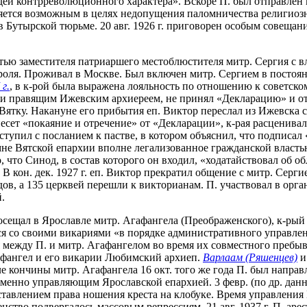
й контрреволюционного характера». Вскоре П. был отправлен по
вляется возможным в целях недопущения паломничества религиоз
 Бутырской тюрьме. 20 авг. 1926 г. приговорен особым совещан
ностью заместителя патриаршего местоблюстителя митр. Сергия с
роля. Проживал в Москве. Был включен митр. Сергием в постоя
г.
, в к-рой была выражена лояльность по отношению к советск
ени правящим Ижевским архиереем, не принял «Декларацию» и о
 в Вятку. Накануне его прибытия еп. Виктор переслал из Ижевска
несет «покаяние и отречение» от «Декларации», к-рая расценива
выступил с посланием к пастве, в котором объяснил, что подписа
не Вятской епархии вполне легализованное гражданской властью
, что Синод, в состав которого он входил, «ходатайствовал об 
 В кон. дек. 1927 г. еп. Виктор прекратил общение с митр. Сер
ов, а 135 церквей перешли к викторианам. П. участвовал в орган
.
осещал в Ярославле митр. Агафангела (Преображенского), к-рый в
ился со своими викариями «в порядке административного управл
между П. и митр. Агафангелом во время их совместного пребыв
гафангел и его викарии Любимский архиеп.
Варлаам (Ряшенцев)
и
ле кончины митр. Агафангела 16 окт. того же года П. был напра
временно управляющим Ярославской епархией. 3 февр. (по др. дан
доставлением права ношения креста на клобуке. Время управлени
нство подвергалось массовым репрессиям. 21 авг. 1937 г. П. ар