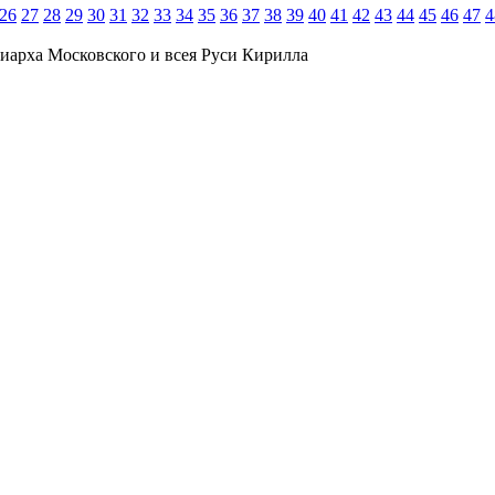
26
27
28
29
30
31
32
33
34
35
36
37
38
39
40
41
42
43
44
45
46
47
4
иарха Московского и всея Руси Кирилла