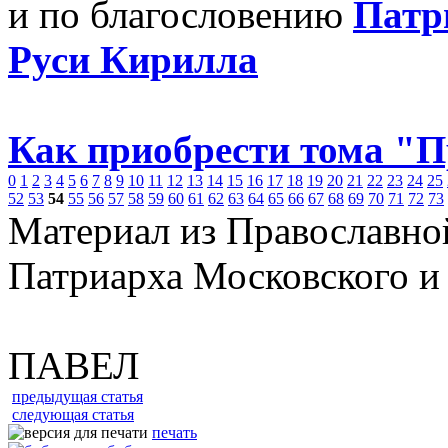
и по благословению
Патр
Руси Кирилла
Как приобрести тома "
0
1
2
3
4
5
6
7
8
9
10
11
12
13
14
15
16
17
18
19
20
21
22
23
24
25
52
53
54
55
56
57
58
59
60
61
62
63
64
65
66
67
68
69
70
71
72
73
Материал из Православно
Патриарха Московского и
ПАВЕЛ
предыдущая статья
следующая статья
печать