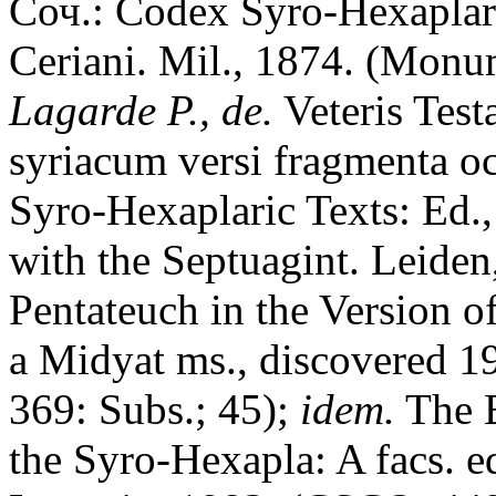
Соч.: Codex Syro-Hexaplar
Ceriani. Mil., 1874. (Monum
Lagarde P., de.
Veteris Test
syriacum versi fragmenta oc
Syro-Hexaplaric Texts: Ed
with the Septuagint. Leide
Pentateuch in the Version of
a Midyat ms., discovered 
369: Subs.; 45);
idem.
The B
the Syro-Hexapla: A facs. e