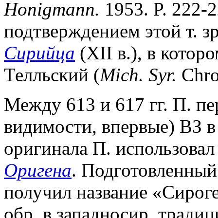
Honigmann.
1953. P. 222-
подтверждением этой т. з
Сирийца
(XII в.), в кото
Телльский (
Mich. Syr.
Chron
Между 613 и 617 гг. П. пе
видимости, впервые) ВЗ в
оригинала П. использовал
Оригена
. Подготовленный 
получил название «Сироге
обр. в западносир. традиц