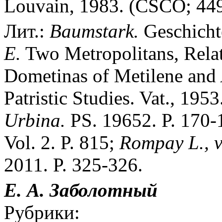
Louvain, 1983. (CSCO; 449:
Лит.:
Baumstark.
Geschicht
E.
Two Metropolitans, Relat
Dometinas of Metilene and 
Patristic Studies. Vat., 195
Urbina.
PS. 19652. P. 170-
Vol. 2. P. 815;
Rompay L., v
2011. P. 325-326.
Е. А. Заболотный
Рубрики: