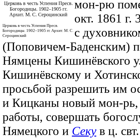
мон-рю поме
Церковь в честь Успения Пресв.
Богородицы. 1902–1905 гг.
окт. 1861 г.
Архит. М. С. Сероцинский
Церковь в честь Успения Пресв.
с духовнико
Богородицы. 1902–1905 гг. Архит. М. С.
Сероцинский
(Поповичем-Баденским) п
Нямцены Кишинёвского у.
Кишинёвскому и Хотинс
просьбой разрешить им ос
и Кицканы новый мон-рь, 
работы, совершать богос
Нямецкого и
Секу
в ц. свт