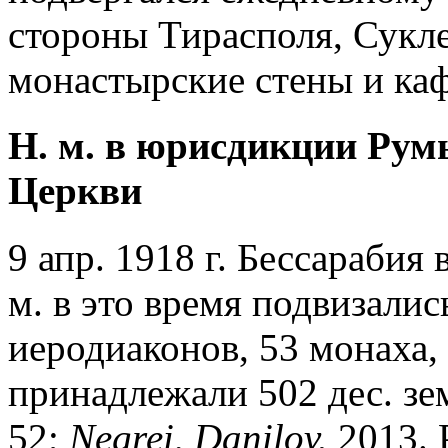
стороны Тирасполя, Сукле
монастырские стены и ка
Н. м. в юрисдикции Ру
Церкви
9 апр. 1918 г. Бессарабия
м. в это время подвизалис
иеродиаконов, 53 монаха
принадлежали 502 дес. зе
52;
Negrei, Danilov.
2013. P