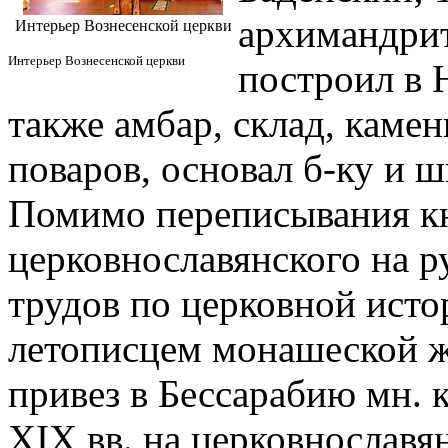
архимандрит
Интерьер Вознесенской церкви
Интерьер Вознесенской церкви
построил в Н
также амбар, склад, каме
поваров, основал б-ку и 
Помимо переписывания кн
церковнославянского на р
трудов по церковной исто
летописцем монашеской 
привез в Бессарабию мн. к
XIX вв. на церковнославя