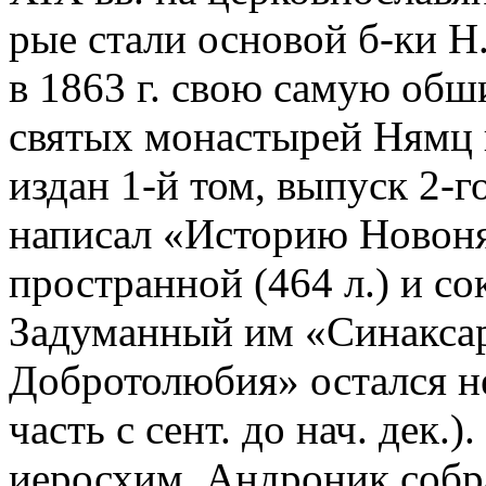
рые стали основой б-ки Н.
в 1863 г. свою самую об
святых монастырей Нямц и
издан 1-й том, выпуск 2-го
написал «Историю Новоня
пространной (464 л.) и со
Задуманный им «Синаксар
Добротолюбия» остался н
часть с сент. до нач. дек.
иеросхим. Андроник собр