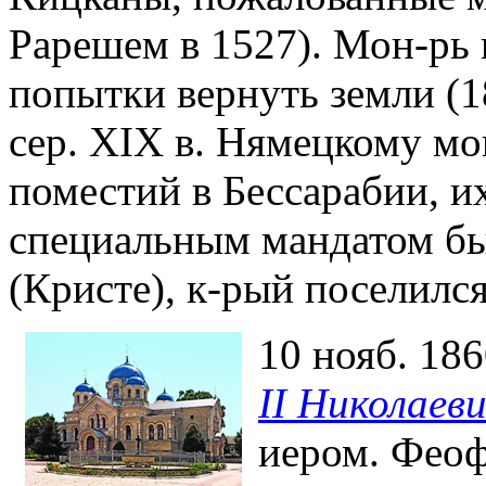
Рарешем в 1527). Мон-рь
попытки вернуть земли (18
сер. XIX в. Нямецкому м
поместий в Бессарабии, 
специальным мандатом б
(Кристе), к-рый поселилс
10 нояб. 18
II Николаев
иером. Фео