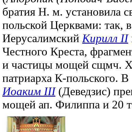
братия Н. м. установила с
польской Церквами: так, в
Иерусалимский
Кирилл II
Честного Креста, фрагмен
и частицы мощей сщмч. Ха
патриарха К-польского. В
Иоаким III
(Деведзис) пре
мощей ап. Филиппа и 20 