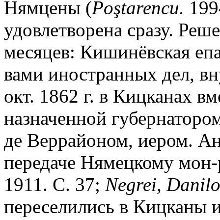
Нямцены (
Po
ş
tarencu.
1994
удовлетворена сразу. Реше
месяцев: Кишинёвская епа
вами иностранных дел, вну
окт. 1862 г. в Кицканах в
назначенной губернатором
де Веррайоном, иером. Ан
передаче Нямецкому мон-
1911. С. 37;
Negrei, Danilo
переселились в Кицканы и