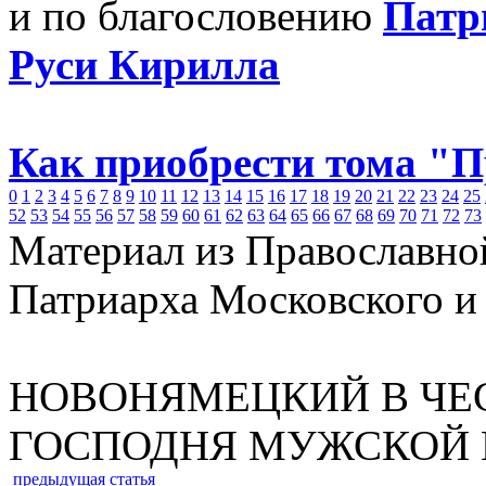
и по благословению
Патр
Руси Кирилла
Как приобрести тома "
0
1
2
3
4
5
6
7
8
9
10
11
12
13
14
15
16
17
18
19
20
21
22
23
24
25
52
53
54
55
56
57
58
59
60
61
62
63
64
65
66
67
68
69
70
71
72
73
Материал из Православно
Патриарха Московского и
НОВОНЯМЕЦКИЙ В ЧЕ
ГОСПОДНЯ МУЖСКОЙ
предыдущая статья