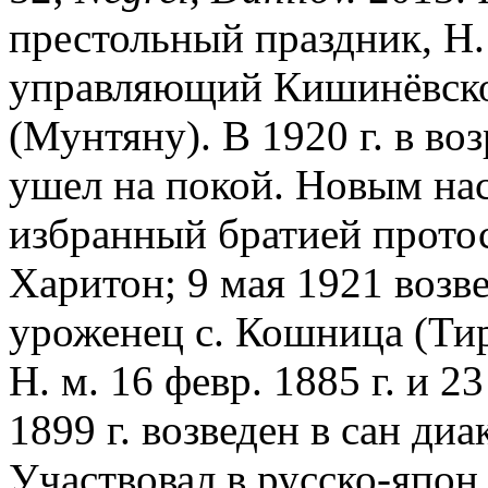
престольный праздник, Н.
управляющий Кишинёвско
(Мунтяну). В 1920 г. в во
ушел на покой. Новым наст
избранный братией прото
Харитон; 9 мая 1921 возве
уроженец с. Кошница (Тир
Н. м. 16 февр. 1885 г. и 2
1899 г. возведен в сан диак
Участвовал в русско-япон.