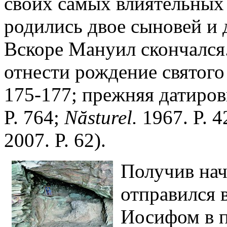
своих самых влиятельных
родились двое сыновей и 
Вскоре Мануил скончался
отнести рождение святого к
175-177; прежняя датиров
P. 764;
N
ă
sturel.
1967. P. 4
2007. P. 62).
Получив нач
отправился 
Иосифом в п