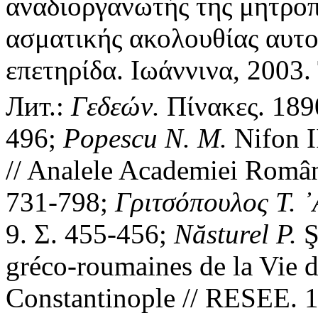
αναδιοργανωτής της μητρο
ασματικής ακολουθίας αυτο
επετηρίδα. Ιωάννινα, 2003. 
Лит.:
Γεδεών.
Πίνακες. 1890
496;
Popescu N. M.
Nifon I
// Analele Academiei Române
731-798;
Γριτσόπουλος Τ. ᾿
9. Σ. 455-456;
N
ă
sturel P.
gréco-roumaines de la Vie d
Constantinople // RESEE. 19