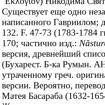
᾿Εκλόγιον) Никодима Свято
Существует еще одно нез
написанного Гавриилом; до
132. F. 47-73 (1783-1784 гг
170; частично изд.:
N
ă
stur
версия, древнейший список
(Бухарест. Б-ка Румын. АН
утраченному греч. оригина
версии. Вероятно, перевод
Матея Басараба (1632-1654