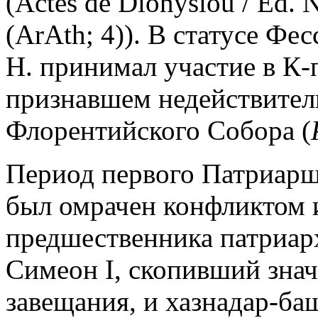
(Actes de Dionysiou / Ed. N
(ArAth; 4)). В статусе Ф
Н. принимал участие в К-
признавшем недействите
Флорентийского Собора (
Период первого Патриаршес
был омрачен конфликтом и
предшественника патриа
Симеон I, скопивший знач
завещания, и хазнадар-ба