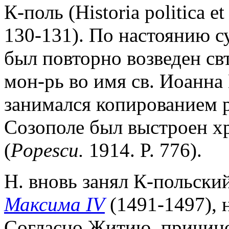
К-поль (Historia politica et
130-131). По настоянию с
был повторно возведен св
мон-рь во имя св. Иоанна 
занимался копированием р
Созополе был выстроен хр
(
Popescu.
1914. P. 776).
Н. вновь занял К-польски
Максима IV
(1491-1497), 
Согласно Житию, причино