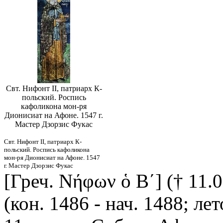
Свт. Нифонт II, патриарх К-
польский. Роспись
кафоликона мон-ря
Дионисиат на Афоне. 1547 г.
Мастер Дзорзис Фукас
Свт. Нифонт II, патриарх К-
польский. Роспись кафоликона
мон-ря Дионисиат на Афоне. 1547
г. Мастер Дзорзис Фукас
[Греч. Νήφων ὁ Β´] († 11.
(кон. 1486 - нач. 1488; лет