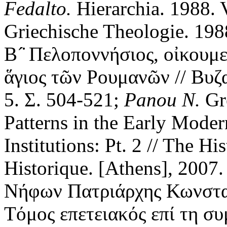
Fedalto.
Hierarchia. 1988. V
Griechische Theologie. 198
Β´̇ Πελοποννήσιος, οἰκουμε
ἅγιος τῶν Ρουμανῶν // Βυζα
5. Σ. 504-521;
Panou N.
Gr
Patterns in the Early Modern
Institutions: Pt. 2 // The H
Historique. [Athens], 2007.
Νήφων Πατριάρχης Κωνστα
Τόμος επετειακός επί τη σ