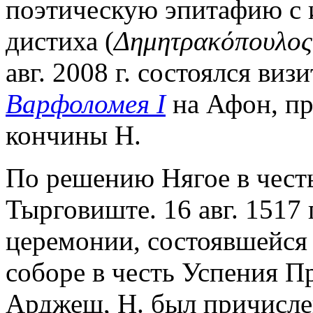
поэтическую эпитафию с 
дистиха (
Δημητρακόπουλος
авг. 2008 г. состоялся виз
Варфоломея I
на Афон, пр
кончины Н.
По решению Нягое в честь
Тырговиште. 16 авг. 1517 
церемонии, состоявшейся 
соборе в честь Успения Пр
Арджеш, Н. был причисле