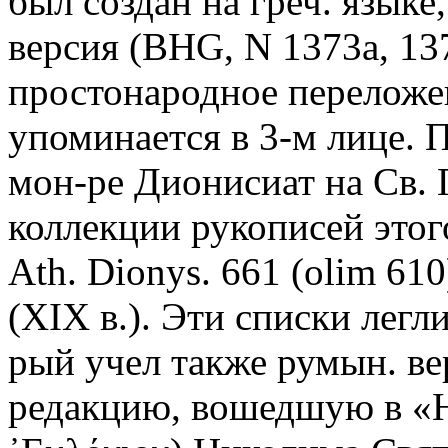
был создан на греч. языке
версия (BHG, N 1373a, 13
простонародное переложен
упоминается в 3-м лице. 
мон-ре Дионисиат на Св. 
коллекции рукописей этог
Ath. Dionys. 661 (olim 610
(XIX в.). Эти списки легли
рый учел также румын. ве
редакцию, вошедшую в «