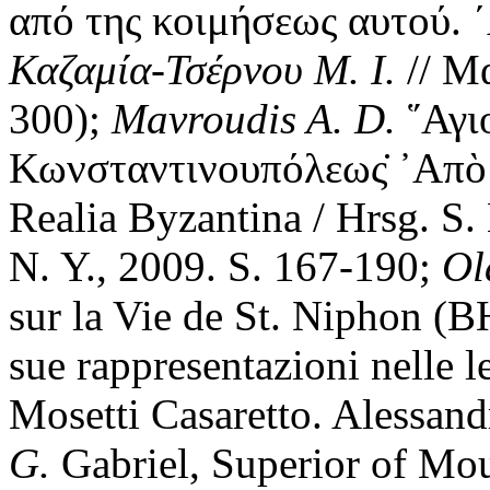
από της κοιμήσεως αυτού. ´
Καζαμία-Τσέρνου Μ. Ι.
// Μα
300);
Mavroudis A. D.
῞Αγι
Κωνσταντινουπόλεως̇ ᾿Απὸ 
Realia Byzantina / Hrsg. S.
N. Y., 2009. S. 167-190;
Ol
sur la Vie de St. Niphon (B
sue rappresentazioni nelle le
Mosetti Casaretto. Alessand
G.
Gabriel, Superior of Mou