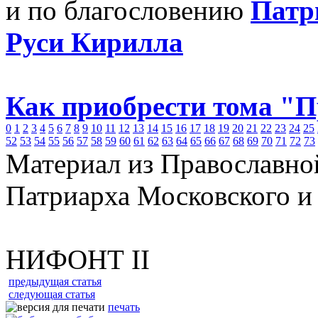
и по благословению
Патр
Руси Кирилла
Как приобрести тома "
0
1
2
3
4
5
6
7
8
9
10
11
12
13
14
15
16
17
18
19
20
21
22
23
24
25
52
53
54
55
56
57
58
59
60
61
62
63
64
65
66
67
68
69
70
71
72
73
Материал из Православно
Патриарха Московского и
НИФОНТ II
предыдущая статья
следующая статья
печать