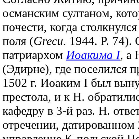
османским султаном, кото
почести, когда столкнулся
поля (
Grecu.
1944. P. 74).
патриархом
Иоакима I
, а
(Эдирне), где поселился п
1502 г. Иоаким I был вын
престола, и к Н. обратили
кафедру в 3-й раз. Н. отв
отречении, датированном 
управление К-польской 