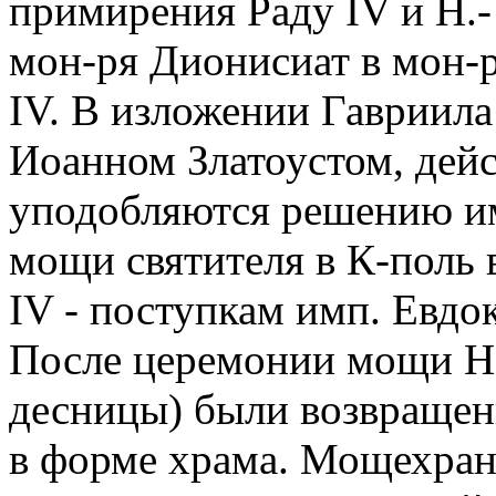
примирения Раду IV и Н.-
мон-ря Дионисиат в мон-
IV. В изложении Гавриила
Иоанном Златоустом, дей
уподобляются решению им
мощи святителя в К-поль в
IV - поступкам имп. Евдок
После церемонии мощи Н.
десницы) были возвращен
в форме храма. Мощехран