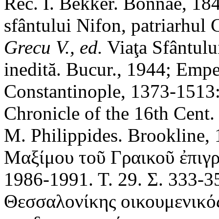
Rec. I. Bekker. Bonnae, 18
sfântului Nifon, patriarhul
Grecu V., ed.
Viaţa Sfântulu
inedită. Bucur., 1944; Empe
Constantinople, 1373-151
Chronicle of the 16th Cent. 
M. Philippides. Brookline,
Μαξίμου τοῦ Γραικοῦ ἐπιγ
1986-1991. Τ. 29. Σ. 333-3
Θεσσαλονίκης οικουμενικό