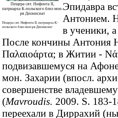
Эпидавра вс
Пещера свт. Нифонта II,
патриарха К-польского близ мон-
ря Дионисиат
Антонием. Н
Пещера свт. Нифонта II, патриарха К-
в ученики, а
польского близ мон-ря Дионисиат
После кончины Антония Н. 
Παλαιοάρτα; в Житии - Νά
подвизавшемуся на Афоне 
мон. Захарии (впосл. арх
совершенстве владевшему 
(
Mavroudis.
2009. S. 183-1
переехали в Диррахий (ны