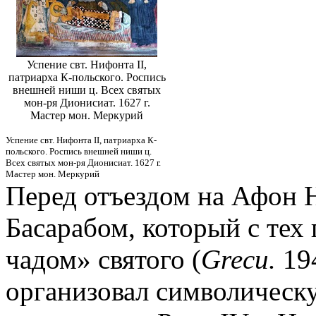
Успение свт. Нифонта II,
патриарха К-польского. Роспись
внешней ниши ц. Всех святых
мон-ря Дионисиат. 1627 г.
Мастер мон. Меркурий
Успение свт. Нифонта II, патриарха К-
польского. Роспись внешней ниши ц.
Всех святых мон-ря Дионисиат. 1627 г.
Мастер мон. Меркурий
Перед отъездом на Афон Н
Басарабом, который с тех
чадом» святого (
Grecu.
194
организовал символическ