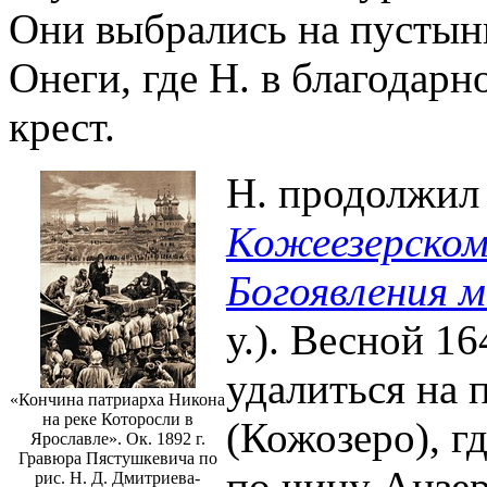
Они выбрались на пустынн
Онеги, где Н. в благодарн
крест.
Н. продолжил
Кожеезерском
Богоявления 
у.). Весной 1
удалиться на 
«Кончина патриарха Никона
на реке Которосли в
(Кожозеро), г
Ярославле». Ок. 1892 г.
Гравюра Пястушкевича по
по чину Анзер
рис. Н. Д. Дмитриева-