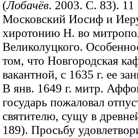
(
Лобачёв
. 2003. С. 83). 1
Московский Иосиф и Иер
хиротонию Н. во митропо
Великолуцкого. Особеннос
том, что Новгородская каф
вакантной, с 1635 г. ее з
В янв. 1649 г. митр. Афф
государь пожаловал отпуст
святителю, сущу в древней
189). Просьбу удовлетвор