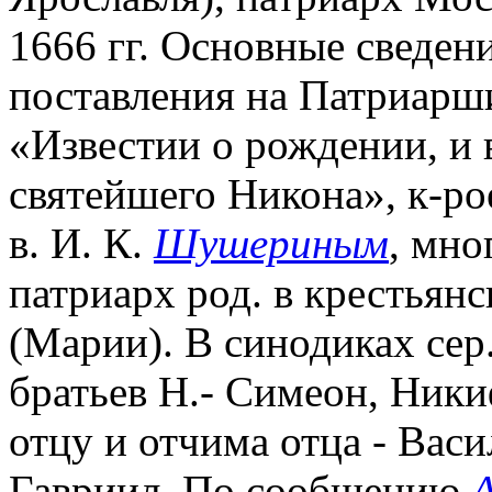
1666 гг. Основные сведен
поставления на Патриарши
«Известии о рождении, и 
святейшего Никона», к-рое
в. И. К.
Шушериным
, мно
патриарх род. в крестья
(Марии). В синодиках сер
братьев Н.- Симеон, Ники
отцу и отчима отца - Васи
Гавриил. По сообщению