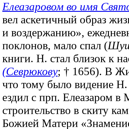
Елеазаровом во имя Свят
вел аскетичный образ жиз
и воздержанию», ежеднев
поклонов, мало спал (
Шуш
книги. Н. стал близок к н
(Севрюкову
; † 1656). В Ж
что тому было видение Н.
ездил с прп. Елеазаром в 
строительство в скиту ка
Божией Матери «Знамение