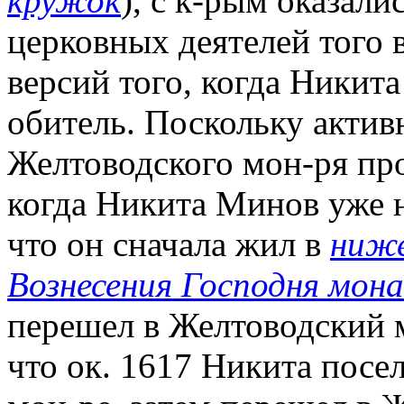
кружок
), с к-рым оказали
церковных деятелей того 
версий того, когда Никит
обитель. Поскольку актив
Желтоводского мон-ря прои
когда Никита Минов уже н
что он сначала жил в
ниже
Вознесения Господня мон
перешел в Желтоводский 
что ок. 1617 Никита пос