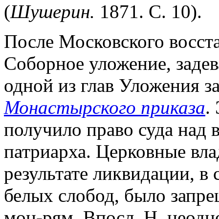
(
Шушерин.
1871. С. 10).
После Московского восста
Соборное уложение, заде
одной из глав Уложения з
Монастырского приказа
.
получило право суда над 
патриарха. Церковные вла
результате ликвидации, в
белых слобод, было запр
мон-рям. Впосл. Н. неодн