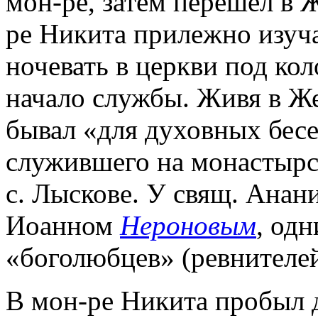
мон-ре, затем перешел в 
ре Никита прилежно изуча
ночевать в церкви под ко
начало службы. Живя в Ж
бывал «для духовных бесе
служившего на монастырс
с. Лыскове. У свящ. Анан
Иоанном
Нероновым
, од
«боголюбцев» (ревнителей
В мон-ре Никита пробыл д