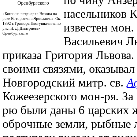
Оренбургского
насельников К
«Кончина патриарха Никона на
реке Которосли в Ярославле». Ок.
известен мон.
1892 г. Гравюра Пястушкевича по
рис. Н. Д. Дмитриева-
Оренбургского
Васильевич Ль
приказа Григория Львова.
своими связями, оказывал
Новгородский митр. св.
А
Кожеезерского мон-ря
.
За 
рю были даны 6 царских 
оброчные земли, рыбные 