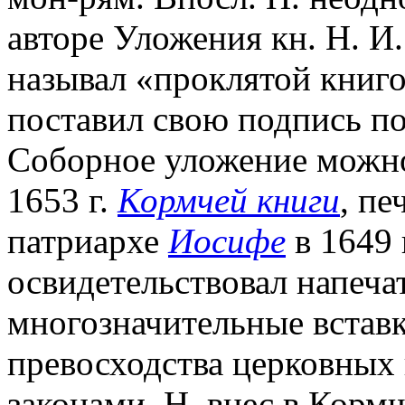
авторе Уложения кн. Н. И
называл «проклятой книгой
поставил свою подпись п
Соборное уложение можно
1653 г.
Кормчей книги
, пе
патриархе
Иосифе
в 1649 
освидетельствовал напеч
многозначительные вставк
превосходства церковных 
законами. Н. внес в Корм