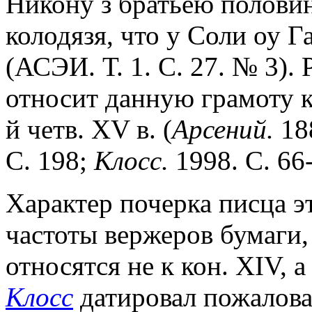
Никону з братьею половин
колодязя, что у Соли оу Г
(АСЭИ. Т. 1. С. 27. № 3). 
относит данную грамоту к
й четв. XV в. (
Арсений.
188
С. 198;
Клосс.
1998. С. 66
Характер почерка писца э
частоты вержеров бумаги, 
относятся не к кон. XIV, а
Клосс
датировал пожалов