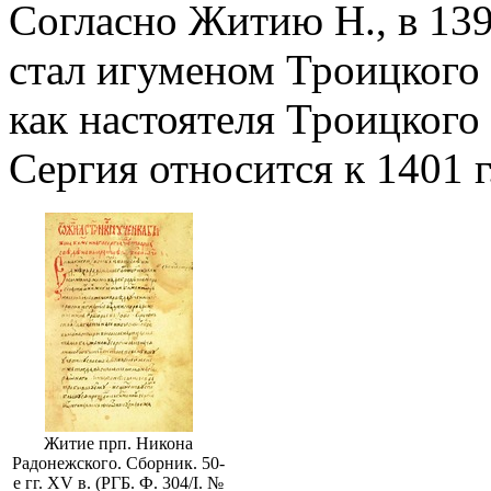
Согласно Житию Н., в 1398
стал игуменом Троицкого
как настоятеля Троицкого
Сергия относится к 1401 г
Житие прп. Никона
Радонежского. Сборник. 50-
е гг. XV в. (РГБ. Ф. 304/I. №