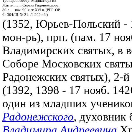
Троицкий собор. Миниатюра из
Жития прп. Сергия Радонежского.
80-е — нач. 90-х гг. XVI в. (РГБ. ОР.
Ф. 304/III. № 21. Л. 292 об.)
(1352, Юрьев-Польский - 
мон-рь), прп. (пам. 17 ноя
Владимирских святых, в во
Соборе Московских святых
Радонежских святых), 2-й
(1392, 1398 - 17 нояб. 142
один из младших ученико
Радонежского
, духовник 
Владимира Андреевича
Хр