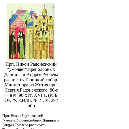
Прп. Никон Радонежский
"умоляет" преподобных
Даниила и Андрея Рублёва
расписать Троицкий собор.
Миниатюра из Жития прп.
Сергия Радонежского. 80-е
— нач. 90-х гг. XVI в. (РГБ.
ОР. Ф. 304/III. № 21. Л. 292
об.)
Прп. Никон Радонежский
"умоляет" преподобных Даниила и
Андрея Рублёва расписать