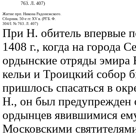
763. Л. 407)
Житие прп. Никона Радонежского.
Сборник. 50-е гг. XV в. (РГБ. Ф.
304/I. № 763. Л. 407)
При Н. обитель впервые п
1408 г., когда на города С
ордынские отряды эмира 
кельи и Троицкий собор 
пришлось спасаться в ок
Н., он был предупрежден
ордынцев явившимися ему
Московскими святителям