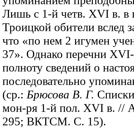
упоминанием преподобных
Лишь с 1-й четв. XVI в. в
Троицкой обители вслед з
что «по нем 2 игумен уче
37». Однако перечни XVI
полноту сведений о настоя
последовательно упомина
(ср.:
Брюсова В. Г.
Списки
мон-ря 1-й пол. XVI в. // 
295; ВКТСМ. С. 15).