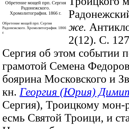
Троицкого м
Обретение мощей прп. Сергия
Радонежского.
Радонежский
Хромолитография. 1866 г.
же.
Антикло
Обретение мощей прп. Сергия
Радонежского. Хромолитография. 1866
г.
2(12). С. 12
Сергия об этом событии 
грамотой Семена Федоров
боярина Московского и Зв
кн.
Георгия (Юрия) Дими
Сергия), Троицкому мон-р
есмь Святой Троици, и ст