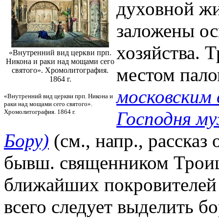
духовной жи
заложены о
хозяйства. 
«Внутренний вид церкви прп.
Никона и раки над мощами сего
местом пало
святого». Хромолитография.
1864 г.
московским
«Внутренний вид церкви прп. Никона и
раки над мощами сего святого».
Хромолитография. 1864 г.
Господня м
Бору)
(см., напр., рассказ
бывш. священником Троиц
ближайших покровителей
всего следует выделить б