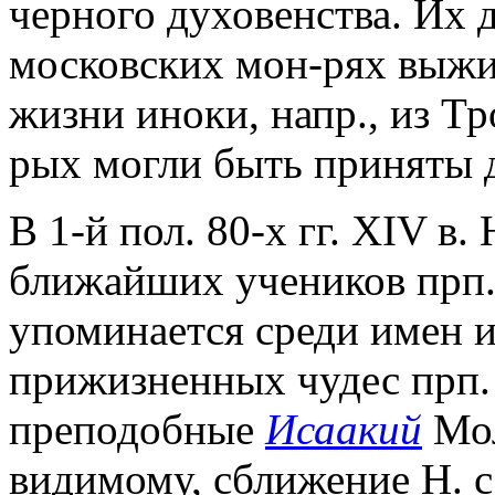
черного духовенства. Их 
московских мон-рях выж
жизни иноки, напр., из Тр
рых могли быть приняты др
В 1-й пол. 80-х гг. XIV в.
ближайших учеников прп. 
упоминается среди имен 
прижизненных чудес прп. 
преподобные
Исаакий
Мол
видимому, сближение Н. 