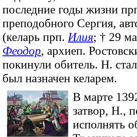
последние годы жизни прп
преподобного Сергия, ав
(келарь прп.
Илия
; † 29 м
Феодор
, архиеп. Ростовс
покинули обитель. Н. ста
был назначен келарем.
В марте 1392
затвор, Н.,
исполнять о