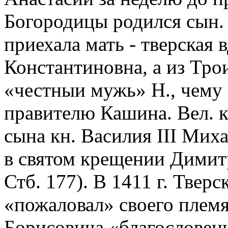
Богородицы родился сын.
приехала мать - тверская 
Константиновна, а из Тро
«честныи мужь» Н., чему 
правителю Кашина. Вел. к
сына кн. Василия III Мих
в святом крещении Димитр
Стб. 177). В 1411 г. Твер
«пожаловал» своего плем
Борисовича «благословен