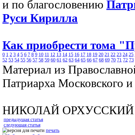
и по благословению
Патр
Руси Кирилла
Как приобрести тома "
0
1
2
3
4
5
6
7
8
9
10
11
12
13
14
15
16
17
18
19
20
21
22
23
24
25
52
53
54
55
56
57
58
59
60
61
62
63
64
65
66
67
68
69
70
71
72
73
Материал из Православно
Патриарха Московского и
НИКОЛАЙ ОРХУССКИЙ
предыдущая статья
следующая статья
печать