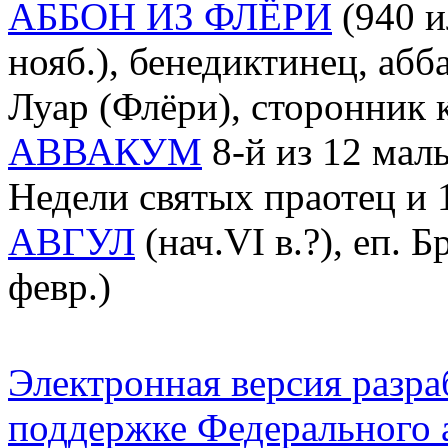
АББОН ИЗ ФЛЁРИ
(940 и
нояб.), бенедиктинец, аб
Луар (Флёри), сторонник
АВВАКУМ
8-й из 12 малы
Недели святых праотец и 
АВГУЛ
(нач.VI в.?), еп. 
февр.)
Электронная версия разр
поддержке Федерального а