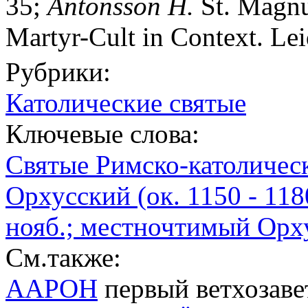
35;
Antonsson
H.
St. Magnu
Martyr-Cult in Context. Lei
Рубрики:
Католические святые
Ключевые слова:
Святые Римско-католичес
Орхусский (ок. 1150 - 1180
нояб.; местночтимый Орху
См.также:
ААРОН
первый ветхозав