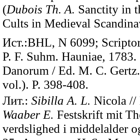
(
Dubois Th. A.
Sanctity in t
Cults in Medieval Scandinav
Ист.:BHL, N 6099; Scriptor
P. F. Suhm. Hauniae, 1783.
Danorum / Ed. M. C. Gertz.
vol.). P. 398-408.
Лит.:
Sibilla
A.
L.
Nicola //
Waaber
E.
Festskrift mit T
verdslighed i middelalder o