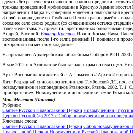
сделать без разрешения священноначалия и предложил созвать с
трижды проведенной мобилизации в Красную Армию восстал Ша
направлении Шацка Н. совершил молебен и благословил кресть
8 нояб. подошедшие из Тамбова и Пензы красноармейцы подавил
соседнее село своих родных (со священником остался старший 
издевательствам. Н. причастил арестованных односельчан пере
Андрей, Василий,
Виктор Краснов
, Иоанн, Косма, Наум, Паве
воспоминаниям, после 1-го залпа раненый Н. поднялся и продол
похоронили на местном кладбище.
Н. прославлен Архиерейским юбилейным Собором РПЦ 2000 г
В мае 2012 г. в Агломазове был заложен храм во имя сщмч. Ни
Арх.: Воспоминания жителей с. Агломазово // Архив Историко-а
Лит.: Разрядный список воспитанников Тамбовской ДС, после ис
новомучеников и исповедников Рязанских. Рязань, 2002. Т. 1. С
приобретение»: Новомученики и исповедники земли Рязанской, X
Мон. Мелетия (Панкова)
Рубрики:
Святые Русской Православной Церкви
Новомученики ( русские
Церкви Русской (до 2013 г. Собор новомучеников и исповедник
Ключевые слова:
Святые Русской Православной Церкви
Собор новомучеников и 
Православной Церкви
Новомученики Русской Православной Це