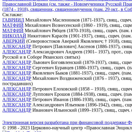
Православной Церкви (см. также - Новомученики Русской Пра
(1874 - 1918), священник, священномученик (пам. 29 окт., в 
См.также:
ГАВРИИЛ
Михайлович Масленников (1871-1937), свящ., сщмч.,
МАТФИЙ
Михайлович Вознесенский (1860 - 1919), свящ., сщм
МАТФИЙ
Михайлович Рябцев (1870-1918), свящ., сщмч. (пам.
НИКОЛАЙ
Никитович Карасёв (1901-1937), свящ., сщмч. (пам
АВЕРКИЙ
(Северовостоков Аверкий Яковлевич; † 1918), свящ
АЛЕКСАНДР
Петрович [Павлович] Аксенов (1886-1937), свящ.
АЛЕКСАНДР
Александрович Андреев (1901– 1937), прот., сщм
Русской и в Соборе Рязанских святых)
АЛЕКСАНДР
Львович Богоявленский (1879-1937), свящ., сщмч
АЛЕКСАНДР
Сергеевич Буравцев (1886-1937), свящ., сщмч. (
АЛЕКСАНДР
Яковлевич Быков (1881-1937), свящ., сщмч. (пам
АЛЕКСАНДР
Михайлович Воздвиженский (1876 - 1937), свящ.,
пострадавших)
АЛЕКСАНДР
Петрович Елоховский (1858 – 1918), свящ., сщмч
АЛЕКСАНДР
Луппович Ерошов (1884-1938), свящ., сщмч. (па
АЛЕКСАНДР
Петрович Иванов (1886-1938), свящ., сщмч. (пам
АЛЕКСАНДР
Александрович Ильенков (1896-1942), свящ., сщм
АЛЕКСАНДР
Иванович Ильинский (1899–1937), свящ., сщмч. 
Электронная версия разработана при финансовой поддержке Ф
© 1998 - 2023 Церковно-научный центр «Православная Энцикл