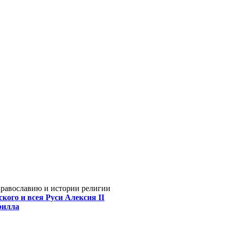
Православию и истории религии
кого и всея Руси Алексия II
рилла