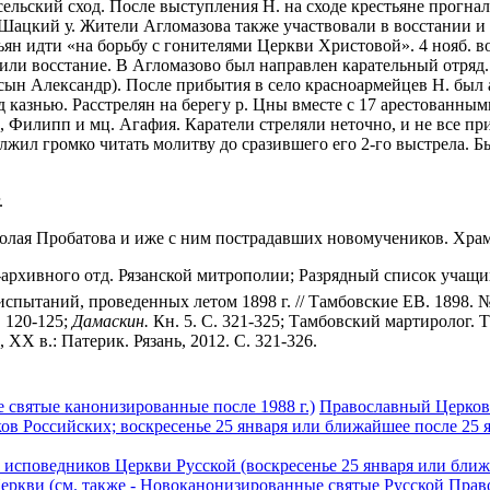
ельский сход. После выступления Н. на сходе крестьяне прогнали
цкий у. Жители Агломазова также участвовали в восстании и с
ян идти «на борьбу с гонителями Церкви Христовой». 4 нояб. в
и восстание. В Агломазово был направлен карательный отряд. Зн
сын Александр). После прибытия в село красноармейцев Н. был 
д казнью. Расстрелян на берегу р. Цны вместе с 17 арестованны
л, Филипп и мц. Агафия. Каратели стреляли неточно, и не все 
жил громко читать молитву до сразившего его 2-го выстрела. Бы
.
колая Пробатова и иже с ним пострадавших новомучеников. Храм
рхивного отд. Рязанской митрополии; Разрядный список учащихся
пытаний, проведенных летом 1898 г. // Тамбовские ЕВ. 1898. № 2
. 120-125;
Дамаскин.
Кн. 5. С. 321-325; Тамбовский мартиролог. Т
X в.: Патерик. Рязань, 2012. С. 321-326.
 святые канонизированные после 1988 г.)
Православный Церковн
ов Российских; воскресенье 25 января или ближайшее после 25 
исповедников Церкви Русской (воскресенье 25 января или ближ
ркви (см. также - Новоканонизированные святые Русской Прав