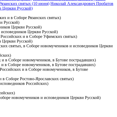
Рязанских святых (10 июня)
Николай Александрович Пробатов
ов Церкви Русской)
ких и в Соборе Рязанских святых)
и Русской)
дников Церкви Русской)
 и исповедников Церкви Русской)
в Российских и в Соборе Уфимских святых)
в Церкви Русской)
овских святых, в Соборе новомучеников и исповедников Церкви
йских)
х и в Соборе новомучеников, в Бутове пострадавших)
х и в Соборе новомучеников, в Бутове пострадавших)
 Российских и в Соборе новомучеников, в Бутове
 и в Соборе Ростово-Ярославских святых)
 исповедников Российских)
сийских)
 Соборе новомучеников и исповедников Церкви Русской)