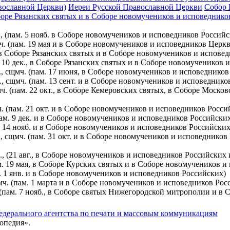
вославной Церкви)
Иереи Русской Православной Церкви
Собор 
Соборе Рязанских святых и в Соборе новомучеников и исповедник
 (пам. 5 нояб. в Соборе новомучеников и исповедников Российс
ч. (пам. 19 мая и в Соборе новомучеников и исповедников Церкв
 в Соборе Рязанских святых и в Соборе новомучеников и испове
. 10 дек., в Соборе Рязанских святых и в Соборе новомучеников
., сщмч. (пам. 17 июня, в Соборе новомучеников и исповеднико
, сщмч. (пам. 13 сент. и в Соборе новомучеников и исповеднико
ч. (пам. 22 окт., в Соборе Кемеровских святых, в Соборе Моск
. (пам. 21 окт. и в Соборе новомучеников и исповедников Росси
пам. 9 дек. и в Соборе новомучеников и исповедников Российски
. 14 нояб. и в Cоборе новомучеников и исповедников Российски
 сщмч. (пам. 31 окт. и в Соборе новомучеников и исповедников
., (21 авг., в Соборе новомучеников и исповедников Российских
м. 19 мая, в Соборе Курских святых и в Соборе новомучеников и
. 1 янв. и в Соборе новомучеников и исповедников Российских)
ч. (пам. 1 марта и в Соборе новомучеников и исповедников Рос
(пам. 7 нояб., в Соборе святых Нижегородской митрополии и в
едерального агентства по печати и массовым коммуникациям
опедия».