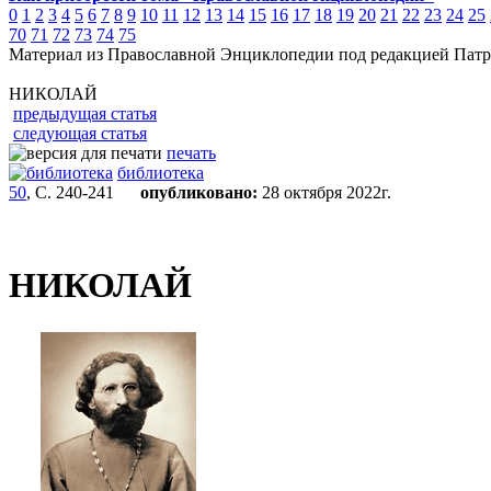
0
1
2
3
4
5
6
7
8
9
10
11
12
13
14
15
16
17
18
19
20
21
22
23
24
25
70
71
72
73
74
75
Материал из Православной Энциклопедии под редакцией Патр
НИКОЛАЙ
предыдущая статья
следующая статья
печать
библиотека
50
, С. 240-241
опубликовано:
28 октября 2022г.
НИКОЛАЙ