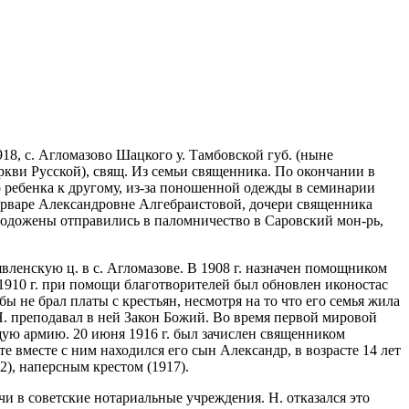
918, с. Агломазово Шацкого у. Тамбовской губ. (ныне
еркви Русской), свящ. Из семьи священника. По окончании в
о ребенка к другому, из-за поношенной одежды в семинарии
Варваре Александровне Алгебраистовой, дочери священника
олодожены отправились в паломничество в Саровский мон-рь,
оявленскую ц. в с. Агломазове. В 1908 г. назначен помощником
1910 г. при помощи благотворителей был обновлен иконостас
ы не брал платы с крестьян, несмотря на то что его семья жила
Н. преподавал в ней Закон Божий. Во время первой мировой
щую армию. 20 июня 1916 г. был зачислен священником
е вместе с ним находился его сын Александр, в возрасте 14 лет
2), наперсным крестом (1917).
чи в советские нотариальные учреждения. Н. отказался это