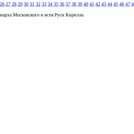
26
27
28
29
30
31
32
33
34
35
36
37
38
39
40
41
42
43
44
45
46
47
4
иарха Московского и всея Руси Кирилла