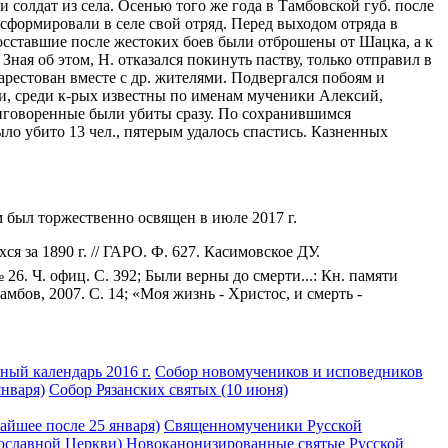
 солдат из села. Осенью того же года в Тамбовской губ. после
формировали в селе свой отряд. Перед выходом отряда в
осставшие после жестоких боев были отброшены от Шацка, а к
ая об этом, Н. отказался покинуть паству, только отправил в
арестован вместе с др. жителями. Подвергался побоям и
ми, среди к-рых известны по именам мученики Алексий,
приговоренные были убиты сразу. По сохранившимся
ло убито 13 чел., пятерым удалось спастись. Казненных
 был торжественно освящен в июле 2017 г.
 за 1890 г. // ГАРО. Ф. 627. Касимовское ДУ.
6. Ч. офиц. С. 392; Были верны до смерти...: Кн. памяти
амбов, 2007. С. 14; «Моя жизнь - Христос, и смерть -
ый календарь 2016 г.
Собор новомучеников и исповедников
января)
Собор Рязанских святых (10 июня)
айшее после 25 января)
Священномученики Русской
ославной Церкви)
Новоканонизированные святые Русской