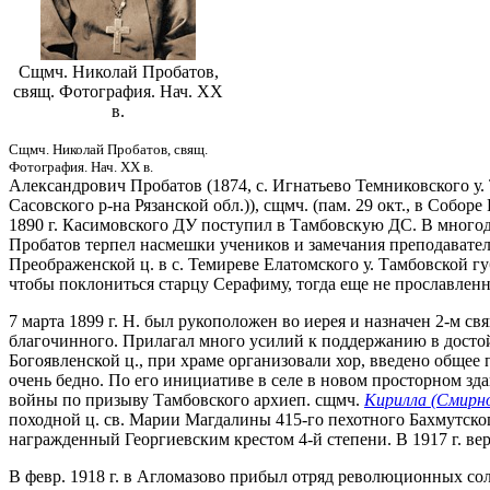
Сщмч. Николай Пробатов,
свящ. Фотография. Нач. XX
в.
Сщмч. Николай Пробатов, свящ.
Фотография. Нач. XX в.
Александрович Пробатов (1874, с. Игнатьево Темниковского у. Т
Сасовского р-на Рязанской обл.)), сщмч. (пам. 29 окт., в Соб
1890 г. Касимовского ДУ поступил в Тамбовскую ДС. В многоде
Пробатов терпел насмешки учеников и замечания преподавател
Преображенской ц. в с. Темиреве Елатомского у. Тамбовской г
чтобы поклониться старцу Серафиму, тогда еще не прославлен
7 марта 1899 г. Н. был рукоположен во иерея и назначен 2-м св
благочинного. Прилагал много усилий к поддержанию в достой
Богоявленской ц., при храме организовали хор, введено общее 
очень бедно. По его инициативе в селе в новом просторном зд
войны по призыву Тамбовского архиеп. сщмч.
Кирилла (Смирн
походной ц. св. Марии Магдалины 415-го пехотного Бахмутского
награжденный Георгиевским крестом 4-й степени. В 1917 г. вер
В февр. 1918 г. в Агломазово прибыл отряд революционных сол