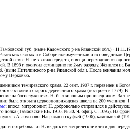
амбовской губ. (ныне Кадомского р-на Рязанской обл.) - 11.11.1
оре Рязанских святых и в Соборе новомучеников и исповедников Ц
тной семье Н. не хватало средств, и вещи переходили от одног
ей. В 1898 г. окончил семинарию по 2-му разряду. Женился на 
уб. (ныне Пителинского р-на Рязанской обл.). После венчания м
ному Церковью.
ященником темиревского храма. 22 сент. 1907 г. переведен в Бог
ном состоянии старого деревянного храма (построен в 1779). В 
пение на богослужениях. Н. был хорошим проповедником. За треб
ании была открыта церковноприходская школа на 200 учеников, 
ова
; впосл. митрополит) Н. добровольно отправился в действую
 полка (Тамбовские ЕВ. 1916. № 30. Ч. офиц. С. 1095). На фронт
нулся в Агломазово. Награжден скуфьей (1906), камилавкой (191
дат и потребовал от Н. выдать им метрические книги для переда