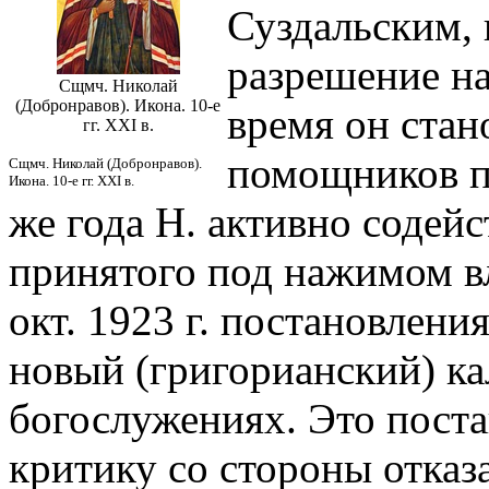
Суздальским, 
разрешение на
Сщмч. Николай
(Добронравов). Икона. 10-е
время он ста
гг. XXI в.
помощников п
Сщмч. Николай (Добронравов).
Икона. 10-е гг. XXI в.
же года Н. активно содей
принятого под нажимом в
окт. 1923 г. постановлени
новый (григорианский) ка
богослужениях. Это пост
критику со стороны отказ