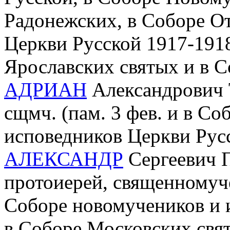
Радонежских, в Соборе О
Церкви Русской 1917-1918 
Ярославских святых и в С
АДРИАН
Александрович Т
сщмч. (пам. 3 фев. и в С
исповедников Церкви Рус
АЛЕКСАНДР
Сергеевич П
протоиерей, священномуче
Соборе новомучеников и 
в Соборе Московских свя