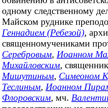
одному следственному де
Майском руднике препод
Геннадием (Ребезой)
, арх
священномучениками про
Серебровым
,
Иоанном Ма
Михайловским
, священни
Мишутиным
,
Симеоном 
Теслиным
,
Иоанном Пира
Флоровским
, мч.
Валенти