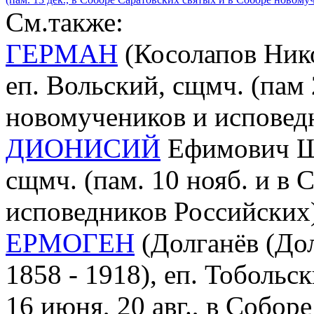
См.также:
ГЕРМАН
(Косолапов Нико
еп. Вольский, сщмч. (пам 
новомучеников и исповед
ДИОНИСИЙ
Ефимович Щё
сщмч. (пам. 10 нояб. и в
исповедников Российских
ЕРМОГЕН
(Долганёв (До
1858 - 1918), еп. Тобольс
16 июня, 20 авг., в Собор