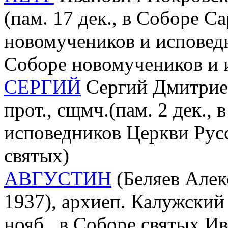
(пам. 17 дек., в Соборе С
новомучеников и исповедн
Соборе новомучеников и 
СЕРГИЙ
Сeргий Дмитриев
прот., сщмч.(пам. 2 дек.,
исповедников Церкви Русс
святых)
АВГУСТИН
(Беляев Алек
1937), архиеп. Калужский
нояб., в Соборе святых И