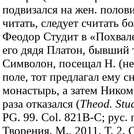
подвизался на жен. полов
читать, следует считать 
Феодор Студит в «Похвале
его дядя Платон, бывший 
Символон, посещал Н. (не
поле, тот предлагал ему с
монастырь, а затем Ником
раза отказался (
Theod. Stu
PG. 99. Col. 821B-C; рус. 
Творения. М., 2011. Т. 2. 