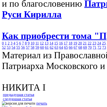
и по благословению
Патр
Руси Кирилла
Как приобрести тома "
0
1
2
3
4
5
6
7
8
9
10
11
12
13
14
15
16
17
18
19
20
21
22
23
24
25
52
53
54
55
56
57
58
59
60
61
62
63
64
65
66
67
68
69
70
71
72
73
Материал из Православно
Патриарха Московского и
НИКИТА I
предыдущая статья
следующая статья
печать