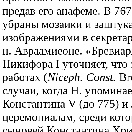
предав его анафеме. В 767
убраны мозаики и заштука
изображениями в секретар
н. Авраамиеоне. «Бревиар
Никифора I уточняет, что
работах (
Niсeph. Const.
Bre
случаи, когда Н. упомина
Константина V (до 775) и 
церемониалам, среди кот
сыновей Константина Хри