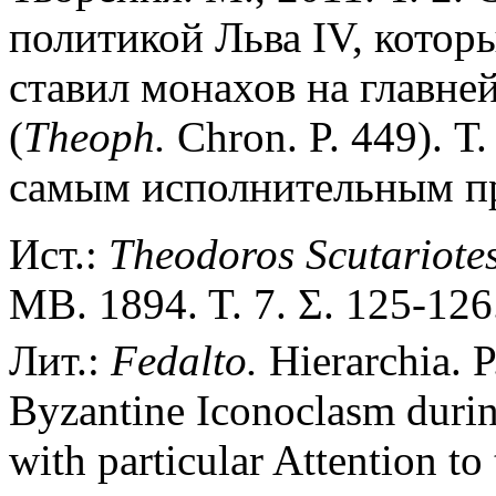
политикой Льва IV, котор
ставил монахов на главн
(
Theoph.
Chron. P. 449). Т.
самым исполнительным пр
Ист.:
Theodoros Scutariotes
ΜΒ. 1894. Τ. 7. Σ. 125-126
Лит.:
Fedalto.
Hierarchia. P
Byzantine Iconoclasm durin
with particular Attention to