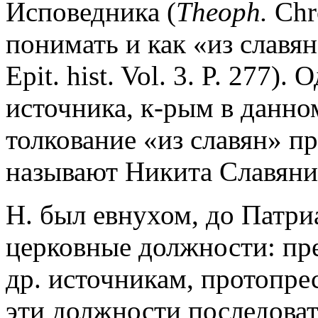
Исповедника (
Theoph.
Chro
понимать и как «из славян»
Epit. hist. Vol. 3. P. 277)
источника, к-рым в данно
толкование «из славян» п
называют Никита Славяни
Н. был евнухом, до Патр
церковные должности: пре
др. источникам, протопре
эти должности последоват