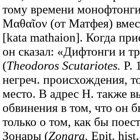
тому времени монофтонгиз
Μαθαῖον (от Матфея) вмес
[kata mathaion]. Когда пр
он сказал: «Дифтонги и т
(
Theodoros Scutariotes.
P. 
негреч. происхождения, т
место. В адрес Н. также 
обвинения в том, что он 
только о том, как бы пое
Зонары (
Zonara.
Epit. hist