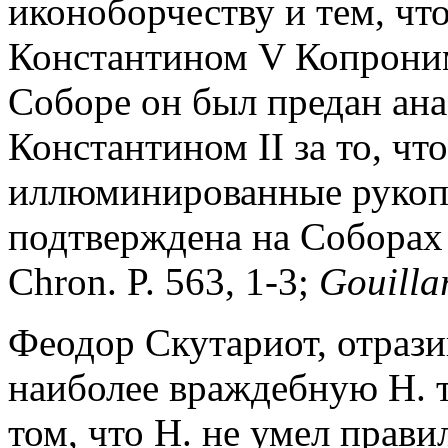
иконоборчеству и тем, чт
Константином V Копроним
Соборе он был предан ан
Константином II за то, ч
иллюминированные рукопи
подтверждена на Соборах 8
Chron. P. 563, 1-3;
Gouilla
Феодор Скутариот, отраз
наиболее враждебную Н. т
том, что Н. не умел прави