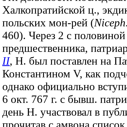
Халкопратийской ц., экдик
польских мон-рей (
Niсeph.
460). Через 2 с половиной
предшественника, патриа
II
, Н. был поставлен на П
Константином V, как подч
однако официально вступи
6 окт. 767 г. с бывш. пат
день Н. участвовал в пуб
прочитав с амвона список