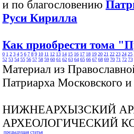
и по благословению
Патр
Руси Кирилла
Как приобрести тома "
0
1
2
3
4
5
6
7
8
9
10
11
12
13
14
15
16
17
18
19
20
21
22
23
24
25
52
53
54
55
56
57
58
59
60
61
62
63
64
65
66
67
68
69
70
71
72
73
Материал из Православно
Патриарха Московского и
НИЖНЕАРХЫЗСКИЙ АР
АРХЕОЛОГИЧЕСКИЙ К
предыдущая статья