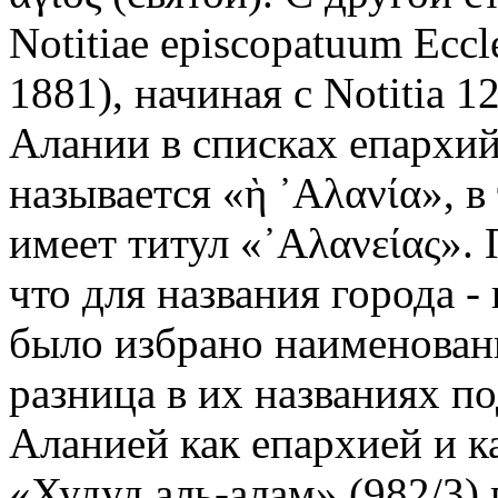
Notitiae episcopatuum Eccle
1881), начиная с Notitia 12
Алании в списках епархий
называется «ὴ ᾿Αλανία», в
имеет титул «᾿Αλανείας».
что для названия города 
было избрано наименован
разница в их названиях п
Аланией как епархией и к
«Худуд аль-алам» (982/3)