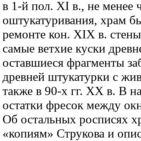
в 1-й пол. XI в., не менее
оштукатуривания, храм б
ремонте кон. XIX в. стен
самые ветхие куски древн
оставшиеся фрагменты заб
древней штукатурки с жи
также в 90-х гг. XX в. В н
остатки фресок между окн
Об остальных росписях х
«копиям» Струкова и опи