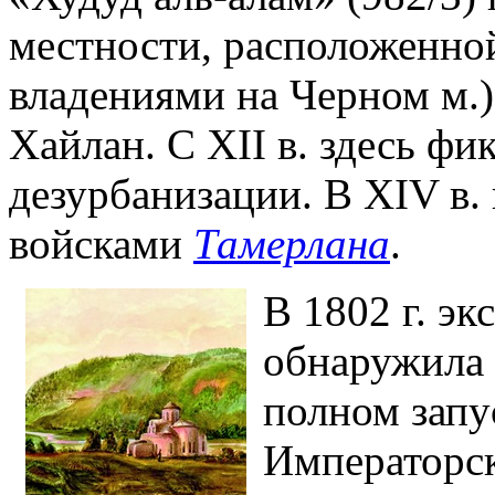
местности, расположенно
владениями на Черном м.)
Хайлан. С XII в. здесь фи
дезурбанизации. В XIV в.
войсками
Тамерлана
.
В 1802 г. э
обнаружила 
полном запу
Императорск