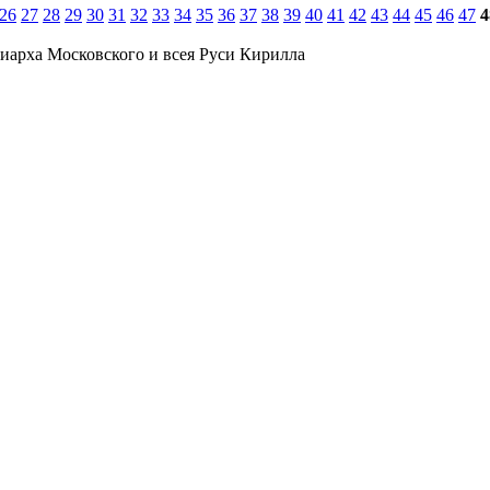
26
27
28
29
30
31
32
33
34
35
36
37
38
39
40
41
42
43
44
45
46
47
4
иарха Московского и всея Руси Кирилла