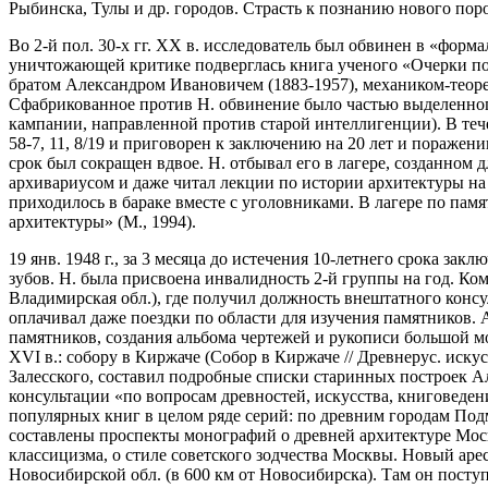
Рыбинска, Тулы и др. городов. Страсть к познанию нового пор
Во 2-й пол. 30-х гг. XX в. исследователь был обвинен в «форм
уничтожающей критике подверглась книга ученого «Очерки по ис
братом Александром Ивановичем (1883-1957), механиком-теоре
Сфабрикованное против Н. обвинение было частью выделенного
кампании, направленной против старой интеллигенции). В тече
58-7, 11, 8/19 и приговорен к заключению на 20 лет и поражени
срок был сокращен вдвое. Н. отбывал его в лагере, созданном 
архивариусом и даже читал лекции по истории архитектуры на 
приходилось в бараке вместе с уголовниками. В лагере по пам
архитектуры» (М., 1994).
19 янв. 1948 г., за 3 месяца до истечения 10-летнего срока за
зубов. Н. была присвоена инвалидность 2-й группы на год. Ком
Владимирская обл.), где получил должность внештатного консуль
оплачивал даже поездки по области для изучения памятников. 
памятников, создания альбома чертежей и рукописи большой м
XVI в.: собору в Киржаче (Собор в Киржаче // Древнерус. иску
Залесского, составил подробные списки старинных построек Ал
консультации «по вопросам древностей, искусства, книговеден
популярных книг в целом ряде серий: по древним городам Под
составлены проспекты монографий о древней архитектуре Моск
классицизма, о стиле советского зодчества Москвы. Новый арест
Новосибирской обл. (в 600 км от Новосибирска). Там он пост