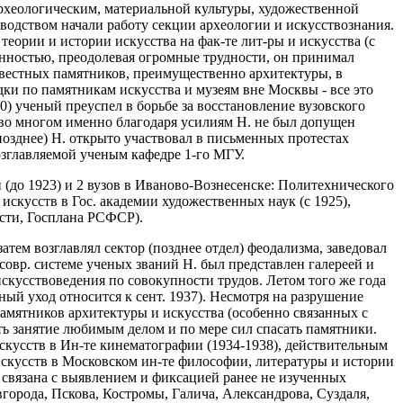
рхеологическим, материальной культуры, художественной
уководством начали работу секции археологии и искусствознания.
 теории и истории искусства на фак-те лит-ры и искусства (с
ленностью, преодолевая огромные трудности, он принимал
звестных памятников, преимущественно архитектуры, в
дки по памятникам искусства и музеям вне Москвы - все это
) ученый преуспел в борьбе за восстановление вузовского
, во многом именно благодаря усилиям Н. не был допущен
 позднее) Н. открыто участвовал в письменных протестах
озглавляемой ученым кафедре 1-го МГУ.
(до 1923) и 2 вузов в Иваново-Вознесенске: Политехнического
скусств в Гос. академии художественных наук (с 1925),
сти, Госплана РСФСР).
затем возглавлял сектор (позднее отдел) феодализма, заведовал
совр. системе ученых званий Н. был представлен галереей и
 искусствоведения по совокупности трудов. Летом того же года
ный уход относится к сент. 1937). Несмотря на разрушение
амятников архитектуры и искусства (особенно связанных с
ь занятие любимым делом и по мере сил спасать памятники.
искусств в Ин-те кинематографии (1934-1938), действительным
 искусств в Московском ин-те философии, литературы и истории
о связана с выявлением и фиксацией ранее не изученных
города, Пскова, Костромы, Галича, Александрова, Суздаля,