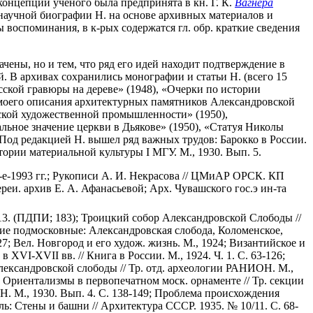
 концепции ученого была предпринята в кн. Г. К.
Вагнера
ы научной биографии Н. на основе архивных материалов и
воспоминания, в к-рых содержатся гл. обр. краткие сведения
чены, но и тем, что ряд его идей находит подтверждение в
й. В архивах сохранились монографии и статьи Н. (всего 15
усской гравюры на дереве» (1948), «Очерки по истории
ия моего описания архитектурных памятников Александровской
вской художественной промышленности» (1950),
ьное значение церкви в Дьякове» (1950), «Статуя Николы
). Под редакцией Н. вышел ряд важных трудов: Барокко в России.
истории материальной культуры I МГУ. М., 1930. Вып. 5.
80-е-1993 гг.; Рукописи А. И. Некрасова // ЦМиАР ОРСК. КП
ереи. архив Е. А. Афанасьевой; Арх. Чувашского гос.э ин-та
913. (ПДПИ; 183); Троицкий собор Александровской Слободы //
вние подмосковные: Александровская слобода, Коломенское,
27; Вел. Новгород и его худож. жизнь. М., 1924; Византийское и
 XVI-XVII вв. // Книга в России. М., 1924. Ч. 1. С. 63-126;
Александровской слободы // Тр. отд. археологии РАНИОН. М.,
1; Ориентализмы в первопечатном моск. орнаменте // Тр. секции
ОН. М., 1930. Вып. 4. С. 138-149; Проблема происхождения
ль: Стены и башни // Архитектура СССР. 1935. № 10/11. С. 68-