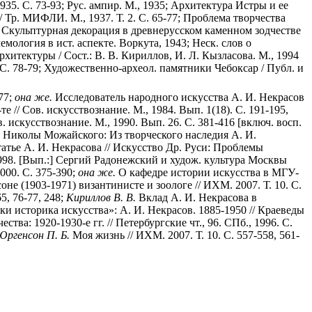
935. С. 73-93; Рус. ампир. М., 1935; Архитектура Истры и ее
/ Тр. МИФЛИ. М., 1937. Т. 2. С. 65-77; Проблема творчества
57; Скульптурная декорация в древнерусском каменном зодчестве
мология в ист. аспекте. Воркута, 1943; Неск. слов о
хитектуры / Сост.: В. В. Кириллов, И. Л. Кызласова. М., 1994
 С. 78-79; Художественно-археол. памятники Чебоксар / Публ. и
77;
она
же.
Исследователь народного искусства А. И. Некрасов
 // Сов. искусствознание. М., 1984. Вып. 1(18). С. 191-195,
. искусствознание. М., 1990. Вып. 26. С. 381-416 [включ. восп.
 Николы Можайского: Из творческого наследия А. И.
атье А. И. Некрасова // Искусство Др. Руси: Проблемы
998. [Вып.:] Сергий Радонежский и худож. культура Москвы
000. С. 375-390;
она
же.
О кафедре истории искусства в МГУ-
оне (1903-1971) византинисте и зоологе // ИХМ. 2007. Т. 10. С.
5, 76-77, 248;
Кириллов
В.
В.
Вклад А. И. Некрасова в
и историка искусства»: А. И. Некрасов. 1885-1950 // Краеведы
тва: 1920-1930-е гг. // Петербургские чт., 96. СПб., 1996. С.
Юргенсон
П.
Б.
Моя жизнь // ИХМ. 2007. Т. 10. С. 557-558, 561-