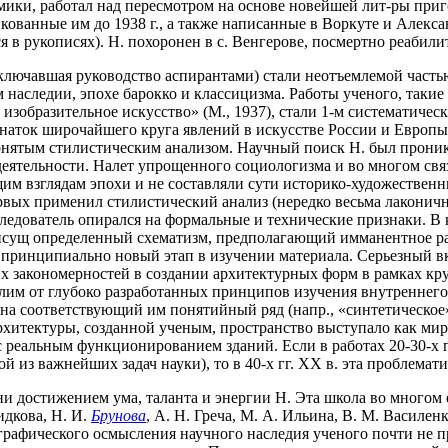
мики, работал над пересмотром на основе новейшей лит-ры приг
кованные им до 1938 г., а также написанные в Воркуте и Алекса
в рукописях). Н. похоронен в с. Венгерове, посмертно реабилит
включавшая руководство аспирантами) стали неотъемлемой часть
 наследии, эпохе барокко и классицизма. Работы ученого, такие 
 изобразительное искусство» (М., 1937), стали 1-м систематиче
знаток широчайшего круга явлений в искусстве России и Европы
понятым стилистическим анализом. Научный поиск Н. был прони
еятельности. Налет упрощенного социологизма и во многом свя
им взглядам эпохи и не составляли сути историко-художественных
рвых применил стилистический анализ (нередко весьма лаконичн
ледователь опирался на формальные и технические признаки. В 
рисущ определенный схематизм, предполагающий имманентное раз
 принципиально новый этап в изучении материала. Серьезный вк
 закономерностей в создании архитектурных форм в рамках кру
лим от глубоко разработанных принципов изучения внутреннего
 и на соответствующий им понятийный ряд (напр., «синтетическ
 архитектуры, созданной ученым, пространство выступало как ми
 реальным функционированием зданий. Если в работах 20-30-х г
 из важнейших задач науки), то в 40-х гг. XX в. эта проблемати
и достижением ума, таланта и энергии Н. Эта школа во многом о
Жидкова, Н. И.
Брунова
, А. Н. Греча, М. А. Ильина, В. М. Василе
рафического осмысления научного наследия ученого почти не пре