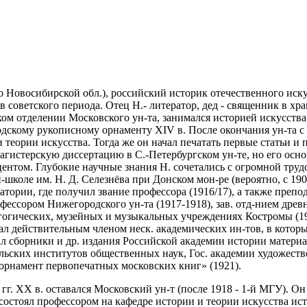
о Новосибирской обл.), российский историк отечественного искус
советского периода. Отец Н.- литератор, дед - священник в хра
ом отделении Московского ун-та, занимался историей искусства 
скому рукописному орнаменту XIV в. После окончания ун-та с д
 теории искусства. Тогда же он начал печатать первые статьи 
магистерскую диссертацию в С.-Петербургском ун-те, но его осно
оцентом. Глубокие научные знания Н. сочетались с огромной тру
коле им. Н. Д. Селезнёва при Донском мон-ре (вероятно, с 1908 
ории, где получил звание профессора (1916/17), а также препода
фессором Нижегородского ун-та (1917-1918), зав. отд-нием древ
гогических, музейных и музыкальных учреждениях Костромы (191
 стал действительным членом неск. академических ин-тов, в кото
л сборники и др. издания Российской академии истории материа
ьских институтов общественных наук, Гос. академии художестве
 орнамент первопечатных московских книг» (1921).
гг. XX в. оставался Московский ун-т (после 1918 - 1-й МГУ). О
 состоял профессором на кафедре истории и теории искусства ист