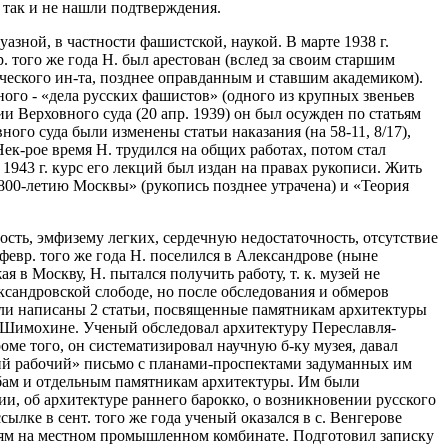
 так и не нашли подтверждения.
азной, в частности фашистской, наукой. В марте 1938 г.
. того же года Н. был арестован (вслед за своим старшим
еского ин-та, позднее оправданным и ставшим академиком).
ого - «дела русских фашистов» (одного из крупных звеньев
 Верховного суда (20 апр. 1939) он был осужден по статьям
ного суда были изменены статьи наказания (на 58-11, 8/17),
Нек-рое время Н. трудился на общих работах, потом стал
943 г. курс его лекций был издан на правах рукописи. Жить
800-летию Москвы» (рукопись позднее утрачена) и «Теория
лость, эмфизему легких, сердечную недостаточность, отсутствие
февр. того же года Н. поселился в Александрове (ныне
 в Москву, Н. пытался получить работу, т. к. музей не
ксандровской слободе, но после обследования и обмеров
ыли написаны 2 статьи, посвященные памятникам архитектуры
 с. Шимохине. Ученый обследовал архитектуру Переславля-
ме того, он систематизировал научную б-ку музея, давал
ский рабочий» письмо с планами-проспектами задуманных им
ьбам и отдельным памятникам архитектуры. Им были
и, об архитектуре раннего барокко, о возникновении русского
сылке в сент. того же года ученый оказался в с. Венгерове
елиям на местном промышленном комбинате. Подготовил записку