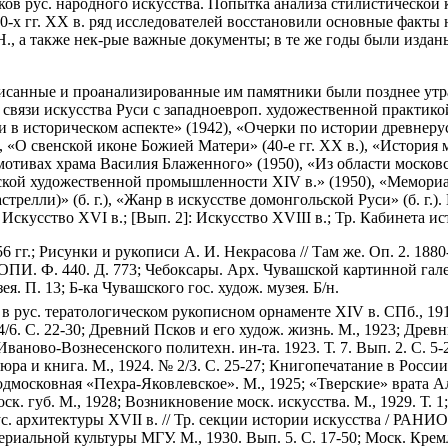
иков рус. народного искусства. Попытка анализа стилистической
 90-х гг. XX в. ряд исследователей восстановили основные факт
, а также нек-рые важные документы; в те же годы были изданы 
описанные и проанализированные им памятники были позднее утра
й связи искусства Руси с западноевроп. художественной практико
ки в историческом аспекте» (1942), «Очерки по истории древнер
8), «О свенской иконе Божией Матери» (40-е гг. XX в.), «Истор
мотивах храма Василия Блаженного» (1950), «Из области моско
ской художественной промышленности XIV в.» (1950), «Мемориал
стрелли)» (б. г.), «Жанр в искусстве домонгольской Руси» (б. г.
: Искусство XVI в.; [Вып. 2]: Искусство XVIII в.; Тр. Кабинета 
56 гг.; Рисунки и рукописи А. И. Некрасова // Там же. Оп. 2. 18
М ОПИ. Ф. 440. Д. 773; Чебоксары. Арх. Чувашской картинной гал
ея. П. 13; Б-ка Чувашского гос. худож. музея. Б/н.
а в рус. тератологическом рукописном орнаменте XIV в. СПб., 1
4/6. С. 22-30; Древний Псков и его худож. жизнь. М., 1923; Дре
ваново-Вознесенского политехн. ин-та. 1923. Т. 7. Вып. 2. С. 5-
юра и книга. М., 1924. № 2/3. С. 25-27; Книгопечатание в России в
подмосковная «Пехра-Яковлевское». М., 1925; «Тверские» врата 
к. губ. М., 1928; Возникновение моск. искусства. М., 1929. Т. 
ус. архитектуры XVII в. // Тр. секции истории искусства / РАНИ
ериальной культуры МГУ. М., 1930. Вып. 5. С. 17-50; Моск. Крем