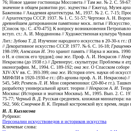
76; Новое здание гостиницы Моссовета // Там же. № 2. С. 59-67
значение в общем развитии рус. зодчества // Ежегод. Музея архи
Баженова // Академия архитектуры. М., 1937. № 2. С. 7-15; Про
// Архитектура СССР. 1937. № 1. С. 51-57; Чертежи А. Н. Ворон
древнейшем датированном памятнике моск. литья // Искусство Д
[Список тр.: С. 470-475]; К вопросу возникновения Петропавлов
вступ. ст.: А. И. Мордвинова // Художественная культура Чувашии
Лит.:
Зубова
Т.
Д.
Изучение народного искусства в 20-30-х гг.: 
// Декоративное искусство СССР. 1977. № 6. С. 16-18;
Гращенко
198-199;
Алексахин
И.
Это хранит память // Наука и жизнь. 1990.
о Н. и список его трудов];
она
же
. Проф. А. И. Некрасов //
Некр
Некрасова (до 1938 г.) // Древнерус. скульптура: Проблемы и атр
иконографии. М., 1994. С. 189-192;
она
же.
О Спасском соборе А
XIV-XV вв. С. 393-399;
она
же.
История отеч. науки об искусств
МИФЛИ в 1920-1930-е гг.: (Из архива проф. А. И. Некрасова) //
545, 549;
Ремпель
Л.
И
. Мои современники: (20-80-е гг.). Ташкен
разработку универсальной архит. теории //
Некрасов
А.
И
. Теор
Москвы: (Историки и знатоки Москвы). М., 1995. Вып. 2. С. 19
75-77;
Черный
В.
Д.
Русская средневек. книжная миниатюра: нап
562, 566;
Сморчков
В.
К
. Первый костромской вуз: время, люди и
И. Л. Кызласова
Рубрики:
Персоналии искусствоведов и историков искусства
Ключевые слова: