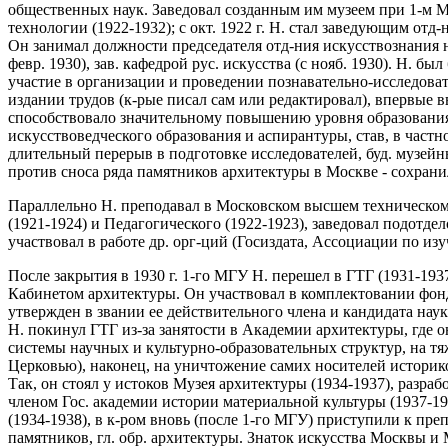
общественных наук. Заведовал созданным им музеем при 1-м М
технологии (1922-1932); с окт. 1922 г. Н. стал заведующим отд
Он занимал должности председателя отд-ния искусствознания на 
февр. 1930), зав. кафедрой рус. искусства (с нояб. 1930). Н.
участие в организации и проведении познавательно-исследова
издании трудов (к-рые писал сам или редактировал), впервые в
способствовало значительному повышению уровня образования с
искусствоведческого образования и аспирантуры, став, в частн
длительный перерыв в подготовке исследователей, буд. музейны
против сноса ряда памятников архитектуры в Москве - сохран
Параллельно Н. преподавал в Московском высшем техническом у
(1921-1924) и Педагогического (1922-1923), заведовал подотд
участвовал в работе др. орг-ций (Госиздата, Ассоциации по
После закрытия в 1930 г. 1-го МГУ Н. перешел в ГТГ (1931-1937)
Кабинетом архитектуры. Он участвовал в комплектовании фондо
утвержден в звании ее действительного члена и кандидата наук
Н. покинул ГТГ из-за занятости в Академии архитектуры, где о
системы научных и культурно-образовательных структур, на т
Церковью), наконец, на уничтожение самих носителей историк
Так, он стоял у истоков Музея архитектуры (1934-1937), разра
членом Гос. академии истории материальной культуры (1937-193
(1934-1938), в к-ром вновь (после 1-го МГУ) приступили к пр
памятников, гл. обр. архитектуры. Знаток искусства Москвы и