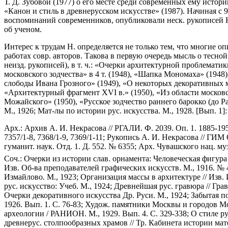
Т. Д. Зубовой (1977) о его месте среди современных ему истор
«Канон и стиль в древнерусском искусстве» (1987). Начиная с
воспоминаний современников, опубликовали неск. рукописей Н.
об ученом.
Интерес к трудам Н. определяется не только тем, что многие 
работах совр. авторов. Такова в первую очередь мысль о тесно
неизд. рукописей), в т. ч.: «Очерки архитектурной проблемати
московского зодчества» в 4 т. (1948), «Шапка Мономаха» (194
слободы Ивана Грозного» (1949), «O некоторых декоративных 
«Архитектурный фрагмент XVI в.» (1950), «Из области москов
Можайского» (1950), «Русское зодчество раннего барокко (до Ра
М., 1926; Мат-лы по истории рус. искусства. М., 1928. [Вып. 1]
Арх.: Архив А. И. Некрасова // РГАЛИ. Ф. 2039. Оп. 1. 1885-19
7357/1-8, 7368/1-9, 7369/1-11; Рукопись А. И. Некрасова // ГИ
гуманит. наук. Отд. 1. Д. 552. № 6355; Арх. Чувашского нац. муз
Соч.: Очерки из истории слав. орнамента: Человеческая фигур
Изв. Об-ва преподавателей графических искусств. М., 1916. № 
Измайлово. М., 1923; Организация массы в архитектуре // Изв. И
рус. искусство: Учеб. М., 1924; Древнейшая рус. гравюра // Грав
Очерки декоративного искусства Др. Руси. М., 1924; Забытая 
1926. Вып. 1. С. 76-83; Худож. памятники Москвы и городов Мос
археологии / РАНИОН. М., 1929. Вып. 4. С. 329-338; О стиле р
древнерус. столпообразных храмов // Тр. Кабинета истории мат