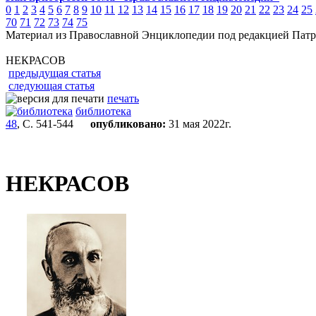
0
1
2
3
4
5
6
7
8
9
10
11
12
13
14
15
16
17
18
19
20
21
22
23
24
25
70
71
72
73
74
75
Материал из Православной Энциклопедии под редакцией Патр
НЕКРАСОВ
предыдущая статья
следующая статья
печать
библиотека
48
, С. 541-544
опубликовано:
31 мая 2022г.
НЕКРАСОВ