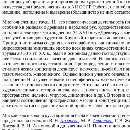
по вопросу об организации производства художественной кера
искусства для представления их в АН СССР. Работы, не опубли
машинке, дополнены и выверены (большинство из них остаются 
Многочисленные труды Н., его педагогическая деятельность (
особенно в разделах о древнем и народном рус. художественном
истории древнерусского зодчества XI-XVII в.», «Древнерусское
роль учебников для студентов. Крупный теоретик и аналитик, 
Принцип историзма соединялся в его работах с оригинально 
мировоззрения минувших эпох во всех видах художественной д
трудам 20-30-х гг. XX в., были в основном данью господствующ
неизбежно снижали их значение для читателей. Н. одним из пе
и отечественного искусствознания. При определении стиля исс
стилистическая концепция древнерус. искусства, к-рой был п
пластического, живописного. Однако поиски ученого означали
построений Н. о существовании специфических математических
различных типологических подсистем. Этот анализ был неотде
художественные категории числа, массы, пространства и т. д.
пространство, цельное, упругое, динамичное и др.). В теории
найдены соотношения пространства с массой и конструкцией, с
архитектуры (исследование данной проблемы еще не стало одной
Московская школа искусствознания была в значительной степен
представлена именами В. Н.
Лазарева
, М. В.
Алпатова
, Г. В. 
Лосевой, В. И. Антоновой и др. учеников Н. Попытки историог