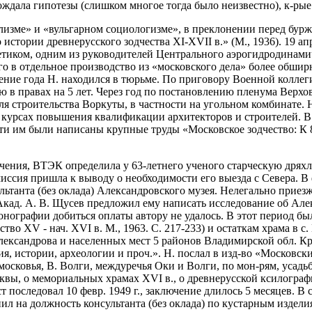
ождала гипотезы (слишком многое тогда было неизвестно), к-рые
ализме» и «вульгарном социологизме», в преклонении перед буржу
тории древнерусского зодчества XI-XVII в.» (М., 1936). 19 апр
тиком, одним из руководителей Центрального аэрогидродинамич
 в отдельное производство из «московского дела» более обширн
ние года Н. находился в тюрьме. По приговору Военной коллегии
ю в правах на 5 лет. Через год по постановлению пленума Верхов
для строительства Воркуты, в частности на угольном комбинате. 
курсах повышения квалификации архитекторов и строителей. В 1
яти им были написаны крупные труды «Московское зодчество: К 
ключения, ВТЭК определила у 63-летнего ученого старческую дрях
иссия пришла к выводу о необходимости его выезда с Севера. В 
танта (без оклада) Александровского музея. Нелегально приезжая
Акад. А. В. Щусев предложил ему написать исследование об Але
онографии добиться оплаты автору не удалось. В этот период б
сство XV - нач. XVI в. М., 1963. С. 217-233) и остаткам храма в
ександрова и населенных мест 5 районов Владимирской обл. Кро
ия, истории, археологии и проч.». Н. послал в изд-во «Москов
московья, В. Волги, междуречья Оки и Волги, по мон-рям, усад
вы, о мемориальных храмах XVI в., о древнерусской ксилографи
 последовал 10 февр. 1949 г., заключение длилось 5 месяцев. В с
упил на должность консультанта (без оклада) по кустарным изд