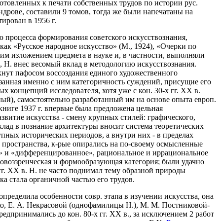
отовленных к печати собственных трудов по истории рус.
ндрове, составили 9 томов, тогда же были напечатаны на
ирован в 1956 г.
ю процесса формирования советского искусствознания,
как «Русское народное искусство» (М., 1924), «Очерки по
ским изложением предмета в науке и, в частности, выполняли
, Н. внес весомый вклад в методологию искусствознания.
кнут пафосом воссоздания единого художественного
занная именно с ним категоричность суждений, присущие его
 концепций исследователя, хотя уже с кон. 30-х гг. XX в.
ый), самостоятельно разработанный им на основе опыта европ.
книге 1937 г. впервые была предложена цельная
витие искусства - смену крупных стилей: графического,
лад в познание архитектуры вносит система теоретических
пных исторических периодов, а внутри них - в пределах
 пространства, к-рые опирались на по-своему осмысленные
ое» и «дифференцированное», рациональное и иррациональное
ровоззренческая и формообразующая категория; были удачно
г. XX в. Н. не часто поднимал тему образной природы
ка стала органичной частью его трудов.
пределила особенности совр. этапа в изучении искусства, она
нко, Е. А. Некрасовой (однофамилицы Н.), М. М. Постниковой-
дпринимались до кон. 80-х гг. XX в., за исключением 2 работ