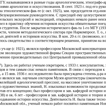
ГУ, называвшимся в разные годы археологическим, этнографо-а
-ниями археологии и искусствознания. В сент. 1923 г. под его р
этнологическом фак-те (с окт. 1925), зам. председателя отд-ния
 был безукоризненным руководителем. С присущей ему целеустрем
тельских экскурсий и экспедиций, открывших немало ранее неи
вел в практику обучения историков искусства обязательные поез
тудентов. После закрытия исторического фак-та 1-го МГУ (1930
ости, членом методологического сектора при Наркомпросе. Т. о.
х деятелей и историков искусства. В кон. 20-х гг. (возможно, и
илось свидетельство о соответствующем решении, принятом на в
ч-ще (с 1921), являлся профессором Московской консерватории 
елом эволюции художественной формы Секции пространственных и
 изучению производительных сил Центральной промышленной обла
. Здесь он работал ученым секретарем, с 1933 г. консультантом, 
в и тем самым спас немало памятников. В связи с переходом к 
, а 15 янв. 1936 г. исследователю была присуждена степень д-ра
н являлся зав. научным сектором Музея архитектуры (окончатель
яжелейший идеологический прессинг, на массовое уничтожение п
о-художественных знаний, Н. изыскивал возможности продолжат
ботав его концепцию; был профессором и зав. кафедрой истории 
8) и ок. 6 лет - профессором и зав. кафедрой истории и теории
еподаванию истории искусства. Деятельность Н. была также тесн
 Московской обл., ученый немало работ посвятил памятникам Нов