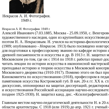
Некрасов А. И. Фотография.
1949 г.
Некрасов А. И. Фотография. 1949 г.
Алексей Иванович (7.03.1885, Москва - 25.09.1950, с. Венгеров
художественного наследия, один из крупнейших искусствоведов 
поэтом Н. А. Некрасовым. Н. учился на историко-филологическ
(1909; опубликовано -
Некрасов.
1913) было посвящено новгород
для подготовки к профессорскому званию по кафедре истории и
древней письменности и искусства и др. В 1913 г. Н. защитил 
Московским ун-том, где он с 1914 по 1918 г. работал приват-д
читать лекции по истории искусства в иконописной мастерской-ш
преподавал историю и теорию искусства в Московской консерват
Московского дворянства (1910-1917). Помимо этого он был про
Кинокомитета по искусствознанию (1918), профессором в педа
памятников искусства Костромской губ. В нач. 20-х гг. XX в.
дискуссиях, оппонировал на защитах диссертаций, редактирова
и искусствознания Российской ассоциации научно-исследовател
позднее 1925-1930). Н. защитил канд. дис. «Ксилографический
Главным местом научно-педагогической деятельности Н. в 20-х 
области архитектуры. С 1918 (или 1919) до апр. 1921 г. ученый