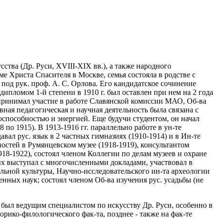
ства (Др. Руси, XVIII-XIX вв.), а также народного
ме Христа Спасителя в Москве, семья состояла в родстве с
под рук. проф. А. С. Орлова. Его кандидатское сочинение
ипломом 1-й степени в 1910 г. был оставлен при нем на 2 года
и принимал участие в работе Славянской комиссии МАО, Об-ва
вная педагогическая и научная деятельность была связана с
доспособностью и энергией. Еще будучи студентом, он начал
по 1915). В 1913-1916 гг. параллельно работе в ун-те
вал рус. язык в 2 частных гимназиях (1910-1914) и в Ин-те
ностей в Румянцевском музее (1918-1919), консультантом
8-1922), состоял членом Коллегии по делам музеев и охране
рых выступал с многочисленными докладами, участвовал в
льной культуры, Научно-исследовательского ин-та археологии
нных наук; состоял членом Об-ва изучения рус. усадьбы (не
н был ведущим специалистом по искусству Др. Руси, особенно в
орико-филологического фак-та, позднее - также на фак-те