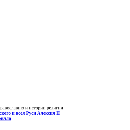
Православию и истории религии
кого и всея Руси Алексия II
рилла