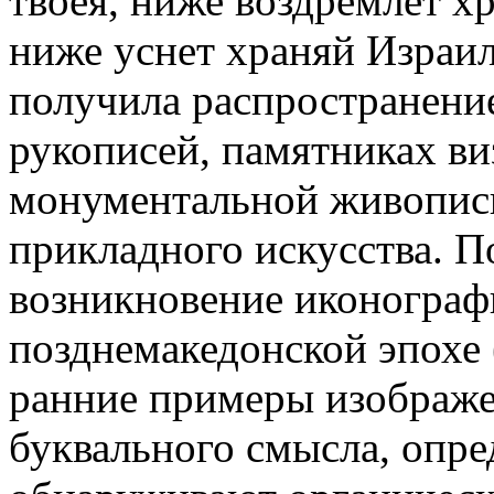
твоея, ниже воздремлет хр
ниже уснет храняй Израил
получила распространение
рукописей, памятниках виз
монументальной живописи
прикладного искусства. П
возникновение иконографи
позднемакедонской эпохе 
ранние примеры изображе
буквального смысла, опре