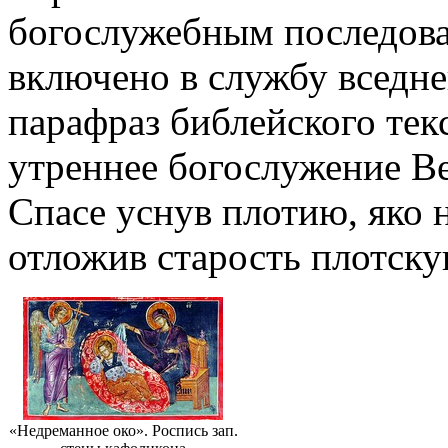
богослужебным последова
включено в службу вседн
парафраз библейского текс
утреннее богослужение В
Спасе уснув плотию, яко 
отложив старость плотску
«Недреманное око». Роспись зап.