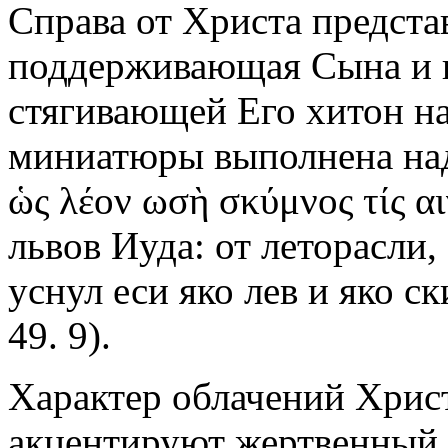
Справа от Христа предста
поддерживающая Сына и п
стягивающей Его хитон на
миниатюры выполнена над
ὡς λέον ωσὴ σκύμνος τίς α
львов Иуда: от леторасли,
уснул еси яко лев и яко ск
49. 9).
Характер облачений Христ
акцентируют жертвенный 