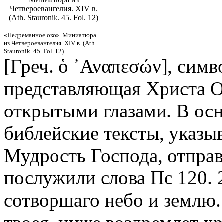
Четвероевангелия. XIV в.
(Ath. Stauronik. 45. Fol. 12)
«Недреманное око». Миниатюра
из Четвероевангелия. XIV в. (Ath.
Stauronik. 45. Fol. 12)
[Греч. ὁ ᾿Αναπεσών],
симв
представляющая Христа О
открытыми глазами. В ос
библейские тексты, указы
Мудрость Господа, отпра
послужили слова Пс 120. 
сотворшаго небо и землю.