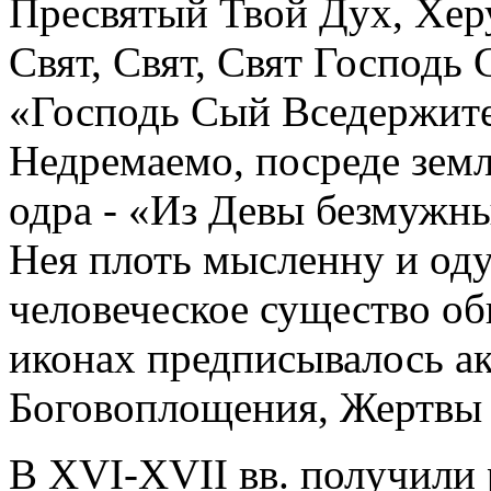
Пресвятый Твой Дух, Хер
Свят, Свят, Свят Господь 
«Господь Сый Вседержите
Недремаемо, посреде земл
одра - «Из Девы безмужны
Нея плоть мысленну и од
человеческое существо обн
иконах предписывалось а
Боговоплощения, Жертвы 
В XVI-XVII вв. получили 