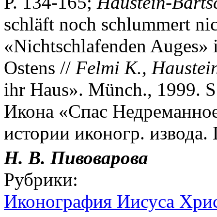
P. 134-165;
Haustein-Barts
schläft noch schlummert ni
«Nichtschlafenden Auges» i
Ostens //
Felmi
K.,
Haustei
ihr Haus». Münch., 1999. 
Икона «Спас Недреманное
истории иконогр. извода. 
Н. В. Пивоварова
Рубрики:
Иконография Иисуса Хрис