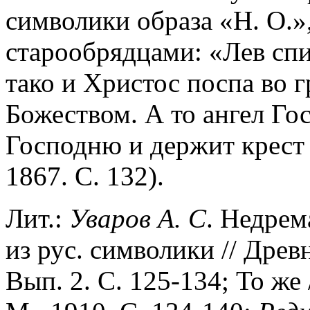
символики образа «Н. О.»
старообрядцами: «Лев спи
тако и Христос поспа во г
Божеством. А то ангел Го
Господню и держит крест 
1867. С. 132).
Лит.:
Уваров
А.
С
. Недрем
из рус. символики // Древ
Вып. 2. С. 125-134; То же 