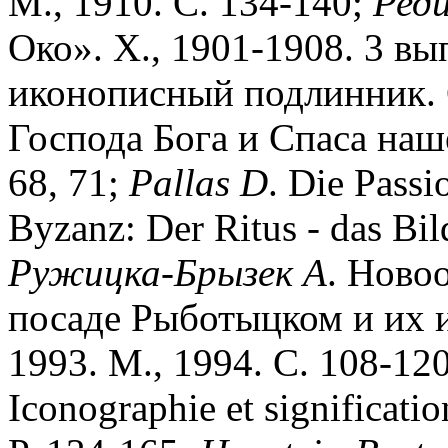
М., 1910. С. 134-140;
Ред
Око». Х., 1901-1908. 3 вы
иконописный подлинник. С
Господа Бога и Спаса наше
68, 71;
Pallas
D
. Die Passi
Byzanz: Der Ritus - das Bi
Ружицка-Брызек
А
. Ново
посаде Рыботыцком и их 
1993. М., 1994. С. 108-12
Iconographie et significatio