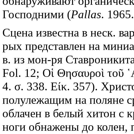
обнаруживают органическ
Господними (
Pallas
. 1965.
Сцена известна в неск. ва
рых представлен на мини
в. из мон-ря Ставроникита
Fol. 12; Οἱ Θησαυροὶ τοῦ ῾
4. σ. 338. Είκ. 357). Хри
полулежащим на поляне с
облачен в белый хитон с 
ноги обнажены до колен, 