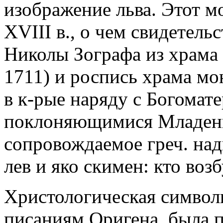
изображение льва. Этот м
XVIII в., о чем свидетел
Николы Зографа из храма 
1711) и роспись храма мо
в к-рые наряду с Богомат
поклоняющимися Младенцу
сопровождаемое греч. над
лев и яко скимен: кто возб
Христологическая символи
писаниям Оригена, была п