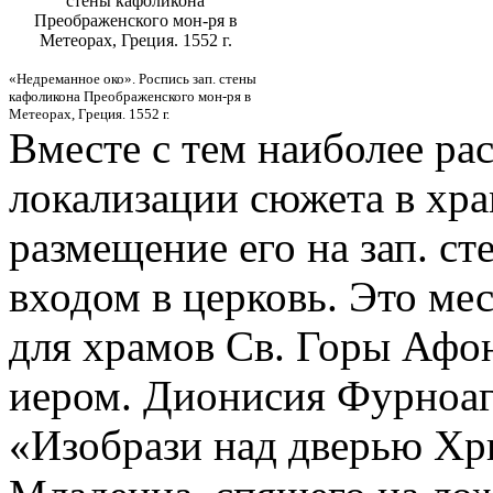
стены кафоликона
Преображенского мон-ря в
Метеорах, Греция. 1552 г.
«Недреманное око». Роспись зап. стены
кафоликона Преображенского мон-ря в
Метеорах, Греция. 1552 г.
Вместе с тем наиболее р
локализации сюжета в хра
размещение его на зап. ст
входом в церковь. Это ме
для храмов Св. Горы Афо
иером. Дионисия Фурноагр
«Изобрази над дверью Хри