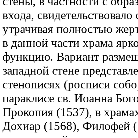
стены, в частности с обра
входа, свидетельствовало 
утрачивая полностью жерт
в данной части храма яр
функцию. Вариант размещ
западной стене представл
стенописях (росписи собор
параклисе св. Иоанна Бого
Прокопия (1537), в храма
Дохиар (1568), Филофей (