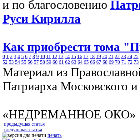
и по благословению
Патр
Руси Кирилла
Как приобрести тома "
0
1
2
3
4
5
6
7
8
9
10
11
12
13
14
15
16
17
18
19
20
21
22
23
24
25
52
53
54
55
56
57
58
59
60
61
62
63
64
65
66
67
68
69
70
71
72
73
Материал из Православно
Патриарха Московского и
«НЕДРЕМАННОЕ ОКО»
предыдущая статья
следующая статья
печать