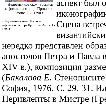
аспект был 
«Недреманное око». Роспись
кафоликона мон-ря Протат на
иконографии
Афоне. Ок. 1290 г.
Сцена встре
«Недреманное око». Роспись
кафоликона мон-ря Протат на Афоне. Ок.
1290 г.
византийских
нередко представлен образ
апостолов Петра и Павла в
XIV в.), композиция разм
(
Бакалова Е
. Стенописите
София, 1976. С. 29, 31. Ил
Перивлепты в Мистре (Гре