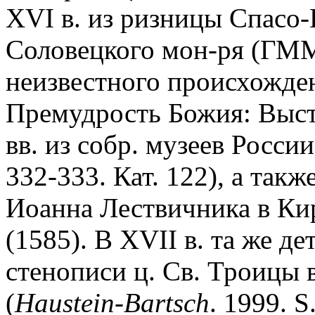
XVI в. из ризницы Спасо
Соловецкого мон-ря (ГММК
неизвестного происхожде
Премудрость Божия: Выст
вв. из собр. музеев России.
332-333. Кат. 122), а так
Иоанна Лествичника в Ки
(1585). В XVII в. та же д
стенописи ц. Св. Троицы 
(
Haustein-Bartsch
. 1999. S.