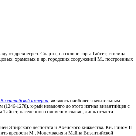
западу от древнегреч. Спарты, на склоне горы Тайгет; столица
цовых, храмовых и др. городских сооружений М., построенных
и
Византийской империи
, являлось наиболее значительным
 (1246-1278), к-рый незадолго до этого изгнал византийцев с
 Тайгет, населенного племенем славян, лишь отчасти
ией Эпирского деспотата и Ахейского княжества. Кн. Гийом II
тупить крепости М., Монемвасия и Майна Византийской