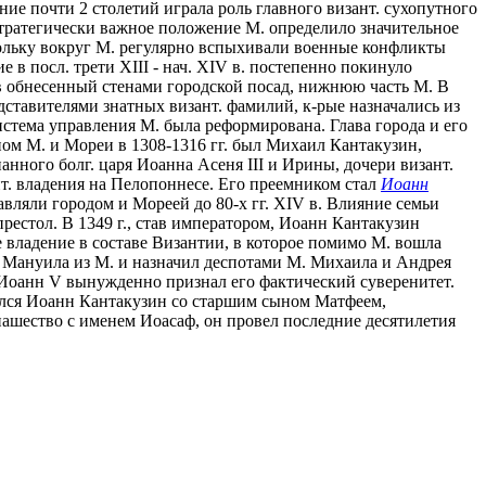
чение почти 2 столетий играла роль главного визант. сухопутного
тратегически важное положение М. определило значительное
кольку вокруг М. регулярно вспыхивали военные конфликты
в посл. трети XIII - нач. XIV в. постепенно покинуло
ав обнесенный стенами городской посад, нижнюю часть М. В
дставителями знатных визант. фамилий, к-рые назначались из
истема управления М. была реформирована. Глава города и его
пом М. и Мореи в 1308-1316 гг. был Михаил Кантакузин,
нного болг. царя Иоанна Асеня III и Ирины, дочери визант.
т. владения на Пелопоннесе. Его преемником стал
Иоанн
авляли городом и Мореей до 80-х гг. XIV в. Влияние семьи
престол. В 1349 г., став императором, Иоанн Кантакузин
 владение в составе Византии, в которое помимо М. вошла
ь Мануила из М. и назначил деспотами М. Михаила и Андрея
 Иоанн V вынужденно признал его фактический суверенитет.
брался Иоанн Кантакузин со старшим сыном Матфеем,
ашество с именем Иоасаф, он провел последние десятилетия