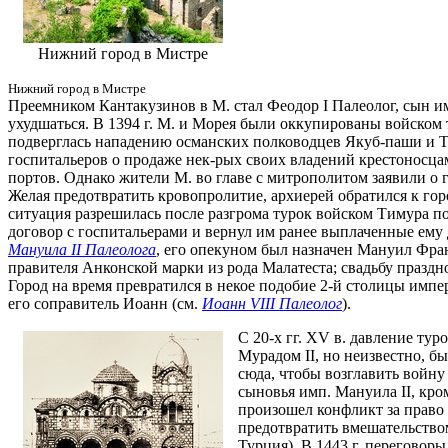
Нижний город в Мистре
Нижний город в Мистре
Преемником Кантакузинов в М. стал Феодор I Палеолог, сын им
ухудшаться. В 1394 г. М. и Морея были оккупированы войском 
подверглась нападению османских полководцев Якуб-паши и Ти
госпитальеров о продаже нек-рых своих владений крестоносцам.
портов. Однако жители М. во главе с митрополитом заявили о г
Желая предотвратить кровопролитие, архиерей обратился к гор
ситуация разрешилась после разгрома турок войском Тимура под
договор с госпитальерами и вернул им ранее выплаченные ему 
Мануила II Палеолога
, его опекуном был назначен Мануил Фран
правителя Анконской марки из рода Малатеста; свадьбу праздн
Город на время превратился в некое подобие 2-й столицы импер
его соправитель Иоанн (см.
Иоанн VIII Палеолог
).
С 20-х гг. XV в. давление тур
Мурадом II, но неизвестно, бы
сюда, чтобы возглавить войну 
сыновья имп. Мануила II, кро
произошел конфликт за право
предотвратить вмешательство
Турция). В 1443 г. переговор