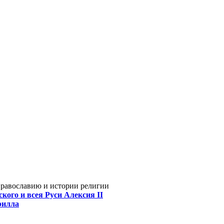
Православию и истории религии
кого и всея Руси Алексия II
рилла