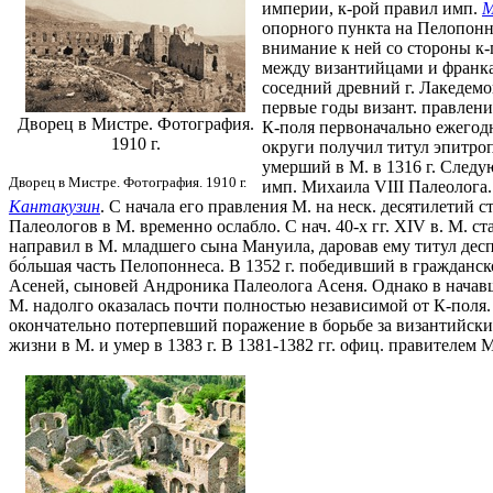
империи, к-рой правил имп.
М
опорного пункта на Пелопонн
внимание к ней со стороны к
между византийцами и франкам
соседний древний г. Лакедемо
первые годы визант. правлени
Дворец в Мистре. Фотография.
К-поля первоначально ежегодн
1910 г.
округи получил титул эпитроп
умерший в М. в 1316 г. Следу
Дворец в Мистре. Фотография. 1910 г.
имп. Михаила VIII Палеолога
Кантакузин
. С начала его правления М. на неск. десятилетий
Палеологов в М. временно ослабло. С нач. 40-х гг. XIV в. М. с
направил в М. младшего сына Мануила, даровав ему титул десп
бо́льшая часть Пелопоннеса. В 1352 г. победивший в граждан
Асеней, сыновей Андроника Палеолога Асеня. Однако в начав
М. надолго оказалась почти полностью независимой от К-поля.
окончательно потерпевший поражение в борьбе за византийски
жизни в М. и умер в 1383 г. В 1381-1382 гг. офиц. правителем