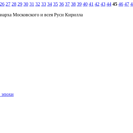
26
27
28
29
30
31
32
33
34
35
36
37
38
39
40
41
42
43
44
45
46
47
4
иарха Московского и всея Руси Кирилла
 эпохи