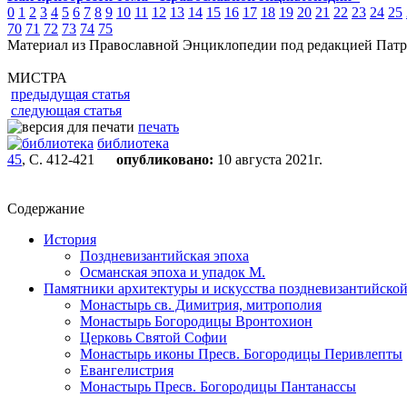
0
1
2
3
4
5
6
7
8
9
10
11
12
13
14
15
16
17
18
19
20
21
22
23
24
25
70
71
72
73
74
75
Материал из Православной Энциклопедии под редакцией Патр
МИСТРА
предыдущая статья
следующая статья
печать
библиотека
45
, С. 412-421
опубликовано:
10 августа 2021г.
Содержание
История
Поздневизантийская эпоха
Османская эпоха и упадок М.
Памятники архитектуры и искусства поздневизантийской
Монастырь св. Димитрия, митрополия
Монастырь Богородицы Вронтохион
Церковь Святой Софии
Монастырь иконы Пресв. Богородицы Перивлепты
Евангелистрия
Монастырь Пресв. Богородицы Пантанассы