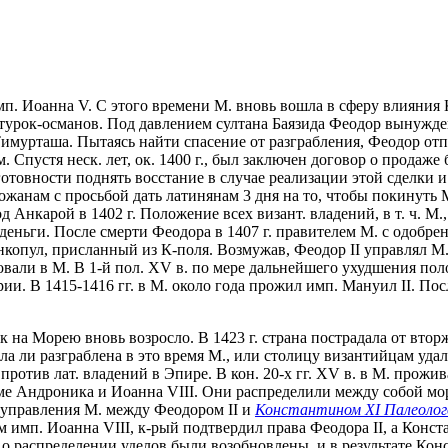
п. Иоанна V. С этого времени М. вновь вошла в сферу влияния 
турок-османов. Под давлением султана Баязида Феодор вынужден 
мурташа. Пытаясь найти спасение от разграбления, Феодор отпра
 Спустя неск. лет, ок. 1400 г., был заключен договор о продаже 
отовности поднять восстание в случае реализации этой сделки и
ожанам с просьбой дать латинянам 3 дня на то, чтобы покинуть 
 Анкарой в 1402 г. Положение всех визант. владений, в т. ч. М.
деньги. После смерти Феодора в 1407 г. правителем М. с одобре
копул, присланный из К-поля. Возмужав, Феодор II управлял М. 
овали в М. В 1-й пол. XV в. по мере дальнейшего ухудшения пол
ии. В 1415-1416 гг. в М. около года прожил имп. Мануил II. По
ок на Морею вновь возросло. В 1423 г. страна пострадала от вто
ла ли разграблена в это время М., или столицу византийцам удал
против лат. владений в Эпире. В кон. 20-х гг. XV в. в М. прожи
ме Андроника и Иоанна VIII. Они распределили между собой мор
 управления М. между Феодором II и
Константином XI Палеоло
м имп. Иоанна VIII, к-рый подтвердил права Феодора II, а Кон
ы о распределении уделов были возобновлены, и в результате Ко