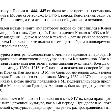
ику в Греции в 1444-1445 гг. были вскоре пресечены османским
авили в Морею свое войско. В 1446 г. войска Константина были р
 Пелопоннеса, а сам деспот признал себя данником османов.
ъявлен новым визант. императором; вскоре он отправился в К-п
ладший из них, Димитрий. После падения К-поля в 1453 г. в М.
х владения. Однако в Морее в течение 2 лет не утихало восста
 Фома Палеолог также поднял мятеж против брата и одновремен
разграбили город.
турного центра исследователи отчетливо выделяют 2 периода. Перв
одился преимущественно под управлением Кантакузинов. Уже в
стали заметными центрами переписывания рукописей. Большую 
на между 1289 и 1316 гг. С началом исихастских споров М. пре
ы Иоанна Кантакузина. В М. им была организована школа переп
ория Паламы и его сторонников. Между 1362 и 1370 гг. школу 
хазма, к-рые иногда появлялись в М., подвергались здесь прес
зший в М. сочинения Григория Акиндина, был вынужден уничтожи
).
новлением в М. власти Палеологов в кон. XIV в., когда правящая
зант. церковной культуре, как в 1-й период. При дворе в М. по
еской культуры; гораздо шире, чем ранее, распространялись взг