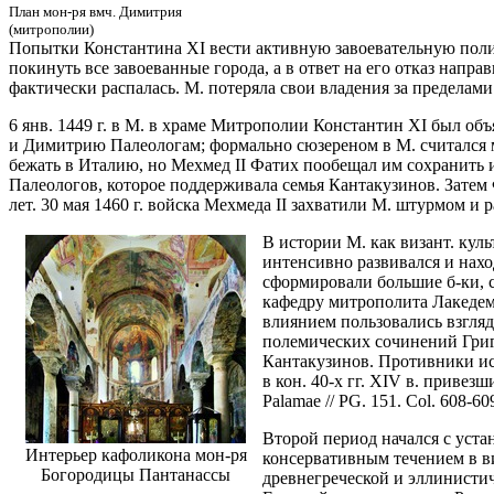
План мон-ря вмч. Димитрия
(митрополии)
Попытки Константина XI вести активную завоевательную полит
покинуть все завоеванные города, а в ответ на его отказ напр
фактически распалась. М. потеряла свои владения за пределами
6 янв. 1449 г. в М. в храме Митрополии Константин XI был об
и Димитрию Палеологам; формально сюзереном в М. считался м
бежать в Италию, но Мехмед II Фатих пообещал им сохранить и
Палеологов, которое поддерживала семья Кантакузинов. Затем
лет. 30 мая 1460 г. войска Мехмеда II захватили М. штурмом и 
В истории М. как визант. куль
интенсивно развивался и нах
сформировали большие б-ки, 
кафедру митрополита Лакедемо
влиянием пользовались взгляд
полемических сочинений Григ
Кантакузинов. Противники иси
в кон. 40-х гг. XIV в. приве
Palamae // PG. 151. Col. 608-609
Второй период начался с уста
Интерьер кафоликона мон-ря
консервативным течением в ви
Богородицы Пантанассы
древнегреческой и эллинистич