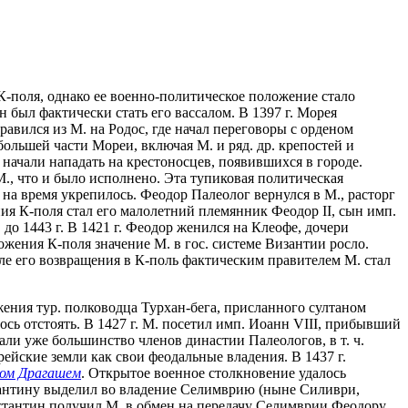
К-поля, однако ее военно-политическое положение стало
был фактически стать его вассалом. В 1397 г. Морея
вился из М. на Родос, где начал переговоры с орденом
большей части Мореи, включая М. и ряд. др. крепостей и
 начали нападать на крестоносцев, появившихся в городе.
М., что и было исполнено. Эта тупиковая политическая
, на время укрепилось. Феодор Палеолог вернулся в М., расторг
ния К-поля стал его малолетний племянник Феодор II, сын имп.
до 1443 г. В 1421 г. Феодор женился на Клеофе, дочери
ожения К-поля значение М. в гос. системе Византии росло.
сле его возвращения в К-поль фактическим правителем М. стал
ржения тур. полководца Турхан-бега, присланного султаном
ось отстоять. В 1427 г. М. посетил имп. Иоанн VIII, прибывший
вали уже большинство членов династии Палеологов, в т. ч.
ейские земли как свои феодальные владения. В 1437 г.
гом Драгашем
. Открытое военное столкновение удалось
стантину выделил во владение Селимврию (ныне Силиври,
нстантин получил М. в обмен на передачу Селимврии Феодору.