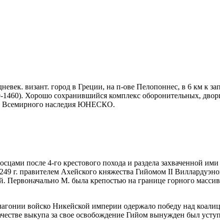
редневек. визант. город в Греции, на п-ове Пелопоннес, в 6 км к 
-1460). Хорошо сохранившийся комплекс оборонительных, двор
тов Всемирного наследия ЮНЕСКО.
оносцами после 4-го крестового похода и раздела захваченной им
1249 г. правителем Ахейского княжества Гийомом II Виллардуэном
. Первоначально М. была крепостью на границе горного массива
Пелагонии войско Никейской империи одержало победу над коалиц
в качестве выкупа за свое освобождение Гийом вынужден был ус