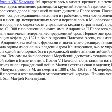
ихаил VIII Палеолог
. М. превратилась в визант. крепость и в те
есе. Здесь неизменно размещался крупный военный гарнизон. С
-польского двора и правящей визант. династии Палеологов. Пос
и, сопровождавшиеся насилием и грабежами, местное население 
н и неск. др. неукрепленных мест и переселилось в М., образов
я город и его окрестности управлялись кефали (стратигами), пре
о. С 1308 г. по решению визант. имп. Андроника II Палеолога с
а и назначался теперь на неопределенный срок. Первым эпитро
ющим кефали до 1321 г. был Андроник Палеолог Асень, сын изгна
. Андроник вел войны с франками и значительно расширил визан
 стала одним из основных владений дома Кантакузинов, к-рые упр
тала одной из опорных баз в гражданской войне за византийский 
ота. Тем самым был образован Морейский деспотат - феодальное
ской войне в Византии имп. Иоанн V Палеолог попытался изгнат
шейся вновь гражданской войне Мануил отстоял свои владения;
 Мануил правил в М. до смерти в 1380 г. Ок. 1361 г. в М. пере
й престол и отказавшийся от политической карьеры. Приняв мон
 М. был Матфей Кантакузин.