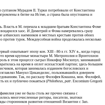
 султаном Мурадом II. Турки потребовали от Константина
азгромлены в битве на Истме, а страна была опустошена и
оль. Власть в М. перешла к младшим братьям Константина Фоме
 воцарился хаос. И Димитрий и Фома намеревались сразу
ние албанских наемников и местных крестьян против обоих
но против турок. Междоусобная война продолжалась несколько
ый охватывает эпоху кон. XIII - 80-х гг. XIV в., когда город
 это время крупные монастыри М. Митрополия и Вронтохион
роль в этом процессе сыграл Никифор Мосхопул, занимавший
вратилась на время в оплот исихастской партии; здесь большим
исчиков, которая занималась изданием богословских и
возглавлял Мануил Цикандилис, пользовавшийся доверием
ледованиям. Так, по рассказу Филофея Коккина, мон. Филофей,
ть их и публично покаяться (
Philotheus,
patr
. Encomium Gregorii
 фамилия уже не была столь же прочно связана с
явились многочисленные риторы, писатели, знатоки
ляды сторонников развития отношений Византии с Зап.