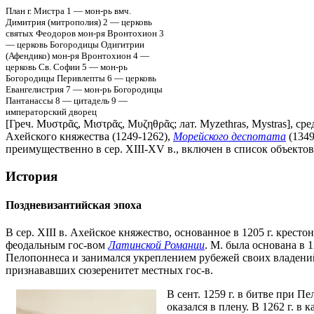
План г. Мистра 1 — мон-рь вмч.
Димитрия (митрополия) 2 — церковь
святых Феодоров мон-ря Вронтохион 3
— церковь Богородицы Одигитрии
(Афендико) мон-ря Вронтохион 4 —
церковь Св. Софии 5 — мон-рь
Богородицы Перивлепты 6 — церковь
Евангелистрия 7 — мон-рь Богородицы
Пантанассы 8 — цитадель 9 —
императорский дворец
[Греч. Μυστρᾶς, Μιστρᾶς, Μυζηθρᾶς; лат. Myzethras, Mystras], с
Ахейского княжества (1249-1262),
Морейского деспотата
(1349
преимущественно в сер. XIII-XV в., включен в список объек
История
Поздневизантийская эпоха
В сер. XIII в. Ахейское княжество, основанное в 1205 г. крест
феодальным гос-вом
Латинской Романии
. М. была основана в 
Пелопоннеса и занимался укреплением рубежей своих владений
признававших сюзеренитет местных гос-в.
В сент. 1259 г. в битве при 
оказался в плену. В 1262 г. 