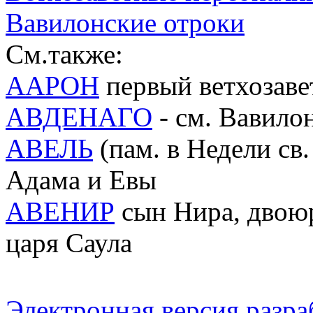
Вавилонские отроки
См.также:
ААРОН
первый ветхозав
АВДЕНАГО
- см. Вавило
АВЕЛЬ
(пам. в Недели св.
Адама и Евы
АВЕНИР
сын Нира, двоюр
царя Саула
Электронная версия разр