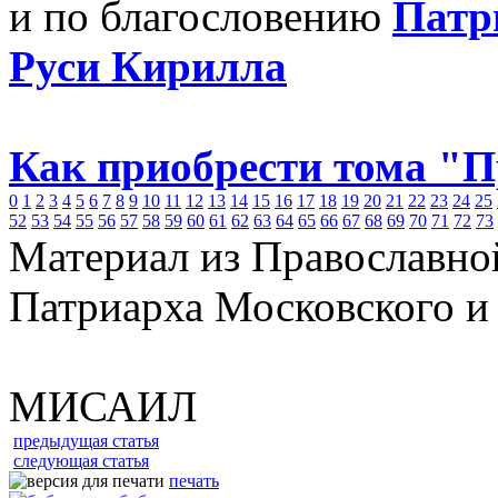
и по благословению
Патр
Руси Кирилла
Как приобрести тома "
0
1
2
3
4
5
6
7
8
9
10
11
12
13
14
15
16
17
18
19
20
21
22
23
24
25
52
53
54
55
56
57
58
59
60
61
62
63
64
65
66
67
68
69
70
71
72
73
Материал из Православно
Патриарха Московского и
МИСАИЛ
предыдущая статья
следующая статья
печать