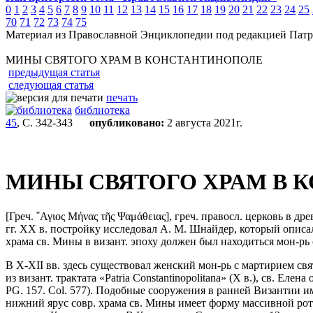
0
1
2
3
4
5
6
7
8
9
10
11
12
13
14
15
16
17
18
19
20
21
22
23
24
25
70
71
72
73
74
75
Материал из Православной Энциклопедии под редакцией Патр
МИНЫ СВЯТОГО ХРАМ В КОНСТАНТИНОПОЛЕ
предыдущая статья
следующая статья
печать
библиотека
45
, С. 342-343
опубликовано:
2 августа 2021г.
МИНЫ СВЯТОГО ХРАМ В 
[Греч. ῞Αγιος Μήνας τῆς Ψαμάθειας], греч. правосл. церковь в д
гг. XX в. постройку исследовал А. М. Шнайдер, который описа
храма св. Мины в визант. эпоху должен был находиться мон-рь
В X-XII вв. здесь существовал женский мон-рь с мартирием св
из визант. трактата «Patria Constantinopolitana» (X в.), св. Ел
PG. 157. Col. 577). Подобные сооружения в ранней Византии и
нижний ярус совр. храма св. Мины имеет форму массивной рото