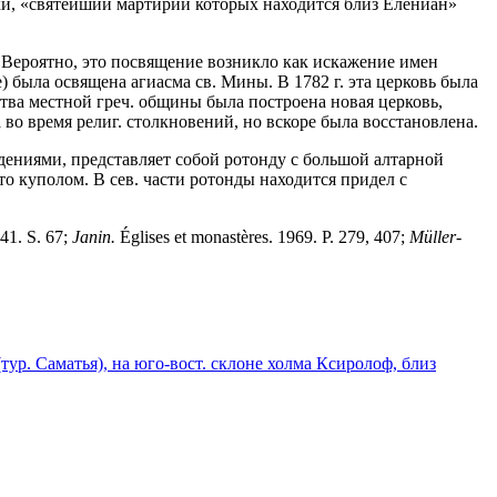
ки, «святейший мартирий которых находится близ Елениан»
а. Вероятно, это посвящение возникло как искажение имен
е) была освящена агиасма св. Мины. В 1782 г. эта церковь была
ства местной греч. общины была построена новая церковь,
 во время религ. столкновений, но вскоре была восстановлена.
дениями, представляет собой ротонду с большой алтарной
то куполом. В сев. части ротонды находится придел с
41. S. 67;
Janin.
Églises et monastères. 1969. P. 279, 407;
M
ü
ller-
ур. Саматья), на юго-вост. склоне холма Ксиролоф, близ