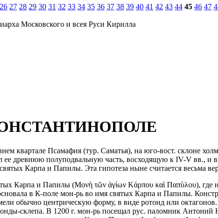
26
27
28
29
30
31
32
33
34
35
36
37
38
39
40
41
42
43
44
45
46
47
4
иарха Московского и всея Руси Кирилла
КОНСТАНТИНОПОЛЕ
ревнем квартале Псамафия (тур. Саматья), на юго-вост. склоне хо
л ее древнюю полуподвальную часть, восходящую к IV-V вв., и 
 святых Карпа и Папилы. Эта гипотеза ныне считается весьма ве
ятых Карпа и Папилы (Μονὴ τῶν ἁγίων Κάρπου καὶ Παπὺλου), где
ена основала в К-поле мон-рь во имя святых Карпа и Папилы. Констр
мели обычно центрическую форму, в виде ротонд или октагонов.
нды-склепа. В 1200 г. мон-рь посещал рус. паломник Антоний Н