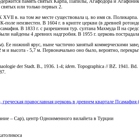
содержится память святых Карпа, Папилы, Агафодора и Агафони
4 святых или только первых 2.
 К XVII в. на том же месте существовала ц. во имя св. Поликарп
К-поле неизвестен. В 1604 г. в крипте церкви (в древней ротонд
амафия. В 1833 г. с разрешения тур. султана Махмуда II на сред
были найдены 4 древних надгробия. В 1955 г. церковь пострадала
м). Ее нижний ярус, ныне частично занятый коммерческими заве
 м и высота - 5,7 м. Первоначально оно было, вероятно, перекры
ologie der Stadt. B., 1936. 1-4;
idem.
Topographica // BZ. 1941. Bd. 
87.
греческая православная церковь в древнем квартале Псамафия (т
вание – Сар), центр Одноименного вилайета в Турции
 католикоса