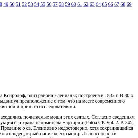
8
49
50
51
52
53
54
55
56
57
58
59
60
61
62
63
64
65
66
67
68
69
лма Ксиролоф, близ района Еленианы; построена в 1833 г. В 30-х
выдвинул предположение о том, что на месте современного
роятной и принята исследователями.
 находились почитаемые мощи этих святых. Согласно сведениям
укция его храма напоминала мартирий (Patria CP. Vol. 2. P. 245;
 Предание о св. Елене явно недостоверно, хотя сохранившийся
овгородец, к-рый написал, что мон-рь был основан св.