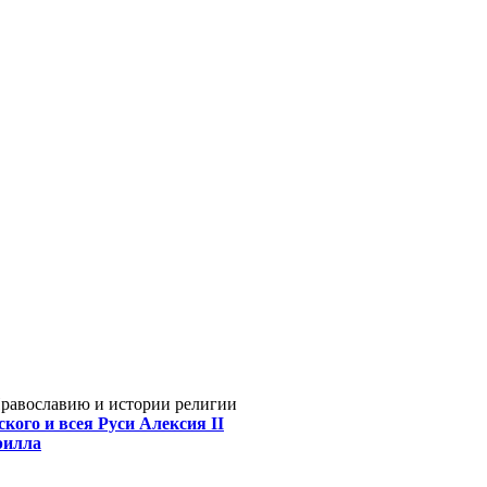
Православию и истории религии
кого и всея Руси Алексия II
рилла