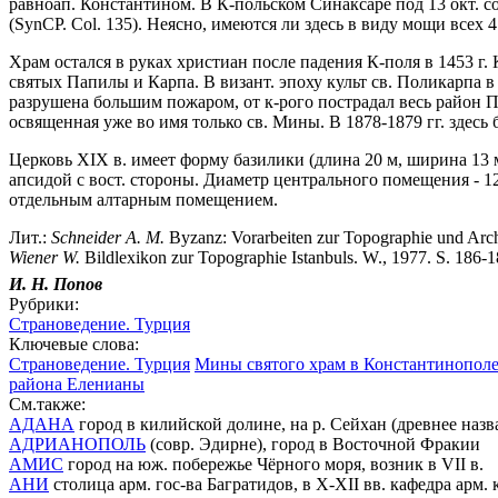
равноап. Константином. В К-польском Синаксаре под 13 окт. 
(SynCP. Col. 135). Неясно, имеются ли здесь в виду мощи всех 
Храм остался в руках христиан после падения К-поля в 1453 г.
святых Папилы и Карпа. В визант. эпоху культ св. Поликарпа в 
разрушена большим пожаром, от к-рого пострадал весь район Пс
освященная уже во имя только св. Мины. В 1878-1879 гг. здесь 
Церковь XIX в. имеет форму базилики (длина 20 м, ширина 13 
апсидой с вост. стороны. Диаметр центрального помещения - 12
отдельным алтарным помещением.
Лит.:
Schneider A. M.
Byzanz: Vorarbeiten zur Topographie und Archa
Wiener W.
Bildlexikon zur Topographie Istanbuls. W., 1977. S. 186-1
И. Н. Попов
Рубрики:
Страноведение. Турция
Ключевые слова:
Страноведение. Турция
Мины святого храм в Константинополе, 
района Еленианы
См.также:
АДАНА
город в килийской долине, на р. Сейхан (древнее наз
АДРИАНОПОЛЬ
(совр. Эдирне), город в Восточной Фракии
АМИС
город на юж. побережье Чёрного моря, возник в VII в.
АНИ
столица арм. гос-ва Багратидов, в X-XII вв. кафедра арм.