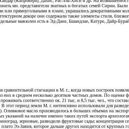
-Хайдар (Капрокера), Дахис, Рас-эль-Хисн и др. На возвышенност
оронить мн. представители знатных и богатых семей Сирии. Были
ми или прямоугольными в плане, украшались декоративными кол
ектурном декоре они содержали также элементы стиля, близког
тдельные мавзолеи есть в Эд-Дане, Бшандлае, Катуре, Дайр-Бурай
емя сравнительной стагнации в М. г., когда новых построек появля
из них в среднем несколько десятков частных домов. По оценке 
роживать соответственно ок. 21 тыс. и 8,5 тыс. чел., что состав
в. В этот период земли М. г. интенсивно использовали для разве
7). Оливковое масло производилось в больших объемах на экспо
х указаний на наличие именно таких путей экспорта археологами
виноград, зерновые, разводили фруктовые сады; концентрация с
плато Эз-Завия, которое дальше других находится от крупных г