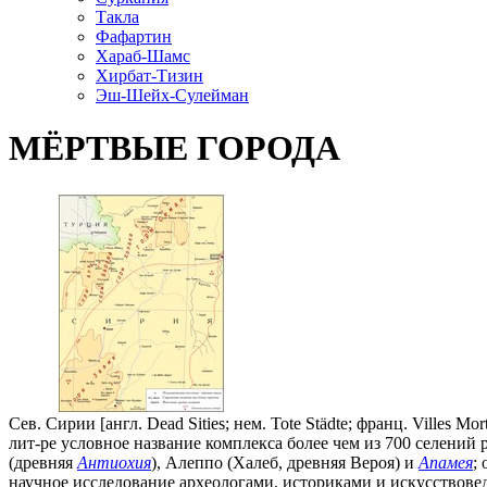
Таклa
Фафартин
Хараб-Шамс
Хирбат-Тизин
Эш-Шейх-Сулейман
МЁРТВЫЕ ГОРОДА
Сев. Сирии [англ. Dead Sities; нем. Tote Städte; франц. Villes
лит-ре условное название комплекса более чем из 700 селений 
(древняя
Антиохия
), Алеппо (Халеб, древняя Вероя) и
Апамея
;
научное исследование археологами, историками и искусствове