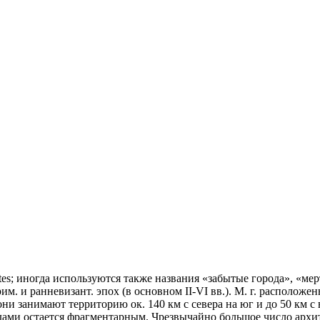
 Mortes; иногда используются также названия «забытые города», «м
рим. и ранневизант. эпох (в основном II-VI вв.). М. г. располож
 они занимают территорию ок. 140 км с севера на юг и до 50 км с
дами остается фрагментарным. Чрезвычайно большое число архи