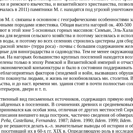
 и римского язычества, и византийского христианства, позволил
алась в 2011) памятники М. г. находятся под угрозой уничтожен
в М. г. связаны в основном с географическими особенностями
ичными породами известняка. Общая высота нагорий ок. 400-500
яют в этой зоне 5 основных горных массивов: Симъан, Эль-Халак
на для ведения сельского хозяйства и поэтому заселялась и исп
в воды, и поэтому во всех селениях строились цистерны для сбо
асной земли» (терра роса) - почвы с большим содержанием жел
ные для виноградарства и садоводства. Тем не менее окружающ
рья. На нагорьях большинство крупных поселений находится во
елены только в эпоху Римской и Византийской империй и отчаст
-экономической конъюнктуры и было в состоянии поддерживать х
еблагоприятных факторов (эпидемий и войн, вызвавших обрушен
и покинуты людьми, и жизнь не возобновлялась мн. столетия. 
ьства, и до наст. времени мн. здания стоят в почти полностью с
терьеров, двери и т. п.
нственный вид письменных источников, содержащих прямую инфор
найденных в поселениях. В сочинениях древних и средневековых 
принимался как особая зона, отличная от других местностей Сири
описания внешнего вида построек, частично сведения об обмера
;
Pe
ñ
a, Castellana, Fernandez.
1987;
Iidem.
1990;
Iidem.
1999;
Iidem.
р не решаются делать к.-л. значительные выводы об истории и об
посетивший их в 60-х гг. XIX в. Определяющую роль в исследов