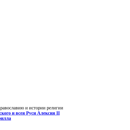
Православию и истории религии
кого и всея Руси Алексия II
рилла