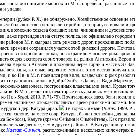
ые составил описание многих из М. г., определил различные ти
а и упадка.
ерии (рубеж Р. Х.) не обнаружено. Хозяйственное освоение этих з
нным: большинство составляли сирийцы, но присутствовали и гр
ения, возможно хозяева больших вилл, чиновники и духовенство.
 вв. даже претендовал на статус полиса, но официально городом т
итии районов М. г. сыграла сеть римских дорог, проходивших п
аст. времени сохранился участок этой римской дороги. Почтовая
строено в позднейшие эпохи, но сохранило мавзолеи рим. времен
вать ее для экспорта своих товаров на рынки Антиохии, Верои 
язывала Верою и Апамею и проходила через горный массив Эз-Зав
 ветераны, которые, вероятно, могли в этих местах получать зем
, и во II в. в М. г. появился ряд вилл, владельцы к-рых разбога
гих сохранились виллы в Дайр-Сунбуле Даллузе, Вади-Мартуне, М
 несколько мавзолеев, построенных владельцами вилл. Кроме то
ьтов. В М. г., вероятно, некоторые из культовых мест возникл
ко II в.-
Segal.
2013. P. 71-75). Почитавшиеся здесь боги носили 
емен эллинизма отождествлялись с греко-римскими богами. Бол
 курдской дер. Катура (араб.
) в горах Симъан (
Burns.
1999. P.
ее сев. склоне, на месте совр. Катуры, были постройки для па
евса Бомбоса), Калуте (храмы Сеймия и Симбейтеля). Как правил
ивались медленнее, чем в других районах. В Катуре присутстви
екс
Калъат-Симъан
, расположенный в нескольких километрах к 