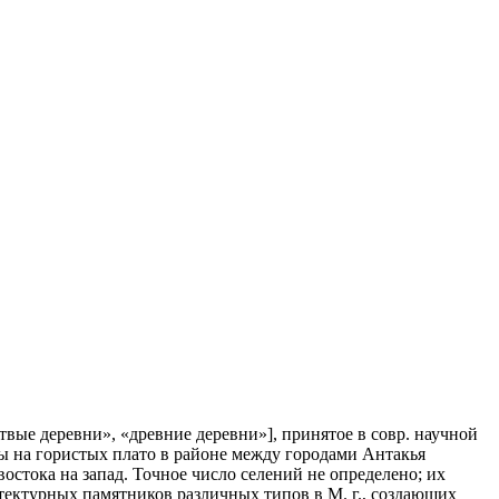
ертвые деревни», «древние деревни»], принятое в совр. научной
ены на гористых плато в районе между городами Антакья
 востока на запад. Точное число селений не определено; их
тектурных памятников различных типов в М. г., создающих