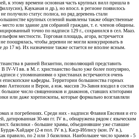
й, к этому времени основная часть крупных вилл пришла в
ллусин), Кауканая и др.), но впосл. в регионе появилось
не получило статус полиса, но ряд деревень стали
 В большинстве крупных селений выявлены также общественные
 место или здание для собраний граждан, т. е. членов общины.
ицированный точно по надписи 129 г., сохранился в сел. Мааз.
ельефом местности. Торговая площадь, агора, встречается
я не поощрялась, чтобы деревни не могли конкурировать в
 до 17 м). Их назначение также остается не вполне ясным.
стианства в ранней Византии, позволяющий представить
В IV-VI вв. в М. г. христианство было уже более популярно,
 надписи с упоминаниями о христианах встречаются очень
икли епископские кафедры. Территории большинства горных
ми Антиохии и Верои, а юж. массив Эз-Завия входил в состав
я большое число священников и диаконов, ставших ктиторами
ники или даже хорепископы, которые формально возглавляли
домах и погребениях. Среди них - надписи Флавия Евсевия и его
й, датированная 30-ми гг. IV в., обнаружена рядом с языческим
 христ. базилики - большие храмы, объединявшие уже ставшие
рдж-Хайдаре (2-я пол. IV в.), Каср-Иблису (кон. IV в.),
 как правило, по 2 или 3 базилики. Наибольшее число храмов - 5