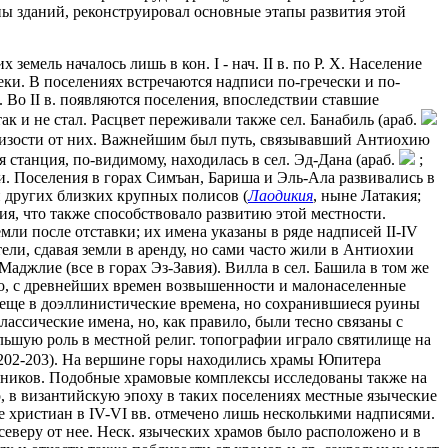
пы зданий, реконструировал основные этапы развития этой
емель началось лишь в кон. I - нач. II в. по Р. Х. Население
еки. В поселениях встречаются надписи по-гречески и по-
 Во II в. появляются поселения, впоследствии ставшие
ак и не стал. Расцвет переживали также сел. Банабиль (араб.
облизости от них. Важнейшим был путь, связывавший Антиохию
 станция, по-видимому, находилась в сел. Эд-Дана (араб.
;
и. Поселения в горах Симъан, Бариша и Эль-Ала развивались в
и других близких крупных полисов (
Лаодикия
, ныне Латакия;
ия, что также способствовало развитию этой местности.
ли после отставки; их имена указаны в ряде надписей II-IV
тели, сдавая земли в аренду, но сами часто жили в Антиохии
аджлие (все в горах Эз-Завия). Вилла в сел. Башила в том же
го, с древнейших времен возвышенности и малонаселенные
и еще в доэллинистические времена, но сохранившиеся руины
классические имена, но, как правило, были тесно связаны с
ьшую роль в местной религ. топографии играло святилище на
 202-203). На вершине горы находились храмы Юпитера
ломников. Подобные храмовые комплексы исследованы также на
о, в византийскую эпоху в таких поселениях местные языческие
е христиан в IV-VI вв. отмечено лишь несколькими надписями.
северу от нее. Неск. языческих храмов было расположено и в