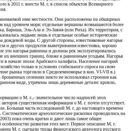
о в 2011 г. внести М. г. в список объектов Всемирного
ия.
 занимаемой ими местности. Они расположены на обширных
 м над уровнем моря; отдельные вершины возвышаются более
а, Бариша, Эль-Ала и Эз-Завия (или Риха). Их территория, с
ользовалась людьми лишь в отдельные особые исторические
ра дождевой воды. С другой стороны, известняковые нагорья
еза и других продуктов выветривания известняка, хорошо
ие эти нагорья равнины и долины рек эксплуатировались
зле их внешних границ, ближе к равнинным угодьям. Нагорья
и в начале эпохи Арабского халифата. Население нагорий
озяйство только в условиях стабильного спроса на свою
ие рынка торговли в Средиземноморье в кон. VI-VII в.)
В брошенных селениях никто не использовал строения как
охранном виде, утрачены лишь деревянные детали: кровли,
мацию о М. г.,- значительное число надписей эпох
авторов существенная информация о М. г. почти отсутствует.
и. Бо́льшая часть исследований М. г. до настоящего времени
х. Систематические археологические раскопки проводились на
2003) пока очень кратки и дают лишь самое общее
 особенностях развития этих мест. Первое описание М. г.
ании М. г. сыграли труды французского археолога русского