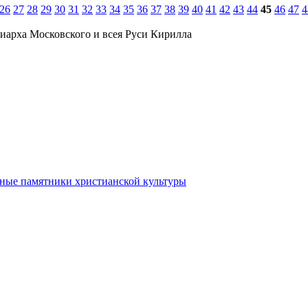
26
27
28
29
30
31
32
33
34
35
36
37
38
39
40
41
42
43
44
45
46
47
4
иарха Московского и всея Руси Кирилла
ьные памятники христианской культуры