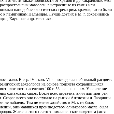
ях и отчасти также поблизости от храмов и др. сакральных мест
 распространены мавзолеи, выстроенные из камня или
онками наподобие классических греко-рим. храмов; часто были
о к памятникам Пальмиры. Лучше других в М. г. сохранились
дже, Кауканае и др. селениях.
лось мало. В сер. IV - кон. VI в. последовал небывалый расцвет:
французских археологов на основе подсчета сохранившихся
ляет плотность населения 100 и 53 чел. на кв. км. Увеличение
дения оливковых садов. Возле всех деревень, вилл или мон-рей
рт. Скорее всего оно поступало на рынки Антиохии и Лаодикии
 не найдено. Тем не менее хозяйство в М. г. не было
елений, занимавшихся производством оливкового масла, была
ородов. Жители этого плато занимались скотоводством (хотя