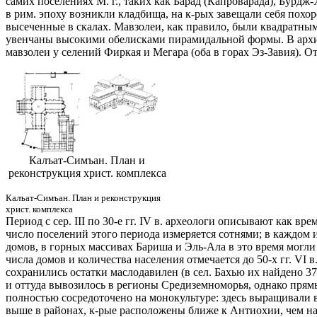
самих поселениях М. г., таких как Барад (Капроварада), Бурдж
в рим. эпоху возникли кладбища, на к-рых завещали себя пох
высеченные в скалах. Мавзолеи, как правило, были квадратны
увенчаны высокими обелисками пирамидальной формы. В архит
мавзолеи у селений Фиркая и Мегара (оба в горах Эз-Завия). О
Калъат-Симъан. План и
реконструкция христ. комплекса
Калъат-Симъан. План и реконструкция
христ. комплекса
Период с сер. III по 30-е гг. IV в. археологи описывают как вр
число поселений этого периода измеряется сотнями; в каждом 
домов, в горных массивах Бариша и Эль-Ала в это время могли п
числа домов и количества населения отмечается до 50-х гг. VI 
сохранились остатки маслодавилен (в сел. Бахью их найдено 3
и оттуда вывозилось в регионы Средиземноморья, однако прямы
полностью сосредоточено на монокультуре: здесь выращивали 
выше в районах, к-рые расположены ближе к Антиохии, чем на 