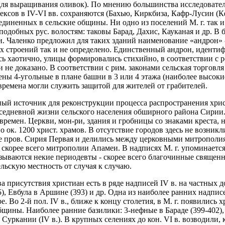
ля выращивания оливок). По мнению большинства исследователе
ксов в IV-VI вв. сохраняются (Бахью, Киркбиза, Кафр-Лусин (Кфи
диненных в сельские общины. Ни одно из поселений М. г. так и 
 подобных рус. волостям: таковы Барад, Дахис, Кауканая и др.
ки. Чаленко предложил для таких зданий наименование «андрон» -
ых строений так и не определено. Единственный андрон, идентиф
сь хаотично, улицы формировались стихийно, в соответствии с р
 не доказано. В соответствии с рим. законами сельская торговл
ены 4-угольные в плане башни в 3 или 4 этажа (наиболее высокие
времена могли служить защитой для жителей от грабителей.
жный источник для реконструкции процесса распространения хри
вседневной жизни сельского населения обширного района Сирии. 
времен. Церкви, мон-ри, здания и гробницы со знаками креста,
ено ок. 1200 христ. храмов. В отсутствие городов здесь не возн
ве пров. Сирия Первая и делились между церковными митрополия
скорее всего митрополии Апамеи. В надписях М. г. упоминаетс
азываются некие периодевты - скорее всего благочинные священ
льскую местность от случая к случаю.
а присутствия христиан есть в ряде надписей IV в. на частных 
), Евбула в Аршине (393) и др. Одна из наиболее ранних надписе
. Во 2-й пол. IV в., ближе к концу столетия, в М. г. появились
ины. Наиболее ранние базилики: 3-нефные в Бараде (399-402), Бу
, Суркании (IV в.). В крупных селениях до кон. VI в. возводили,