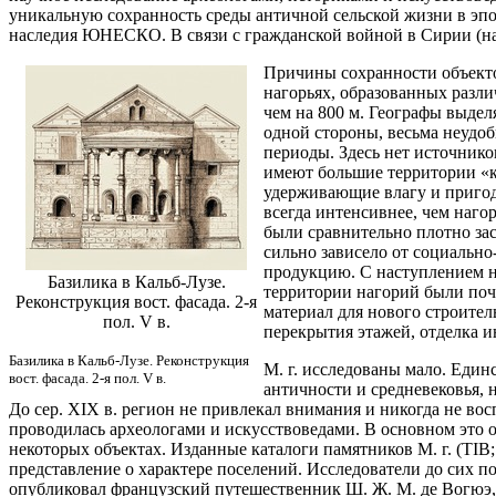
уникальную сохранность среды античной сельской жизни в эпохи
наследия ЮНЕСКО. В связи с гражданской войной в Сирии (нач
Причины сохранности объекто
нагорьях, образованных разл
чем на 800 м. Географы выдел
одной стороны, весьма неудоб
периоды. Здесь нет источнико
имеют большие территории «кр
удерживающие влагу и пригод
всегда интенсивнее, чем наго
были сравнительно плотно зас
сильно зависело от социально
продукцию. С наступлением н
Базилика в Кальб-Лузе.
территории нагорий были почт
Реконструкция вост. фасада. 2-я
материал для нового строител
пол. V в.
перекрытия этажей, отделка ин
Базилика в Кальб-Лузе. Реконструкция
М. г. исследованы мало. Еди
вост. фасада. 2-я пол. V в.
античности и средневековья, 
До сер. XIX в. регион не привлекал внимания и никогда не вос
проводилась археологами и искусствоведами. В основном это 
некоторых объектах. Изданные каталоги памятников М. г. (TIB
представление о характере поселений. Исследователи до сих по
опубликовал французский путешественник Ш. Ж. М. де Вогюэ, 