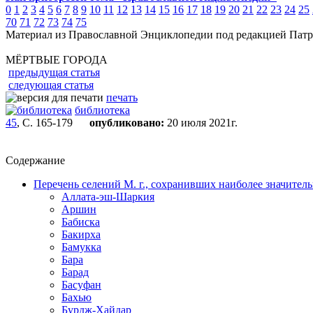
0
1
2
3
4
5
6
7
8
9
10
11
12
13
14
15
16
17
18
19
20
21
22
23
24
25
70
71
72
73
74
75
Материал из Православной Энциклопедии под редакцией Патр
МЁРТВЫЕ ГОРОДА
предыдущая статья
следующая статья
печать
библиотека
45
, С. 165-179
опубликовано:
20 июля 2021г.
Содержание
Перечень селений М. г., сохранивших наиболее значител
Аллата-эш-Шаркия
Аршин
Бабиска
Бакирха
Бамукка
Бара
Барад
Басуфан
Бахью
Бурдж-Хайдар