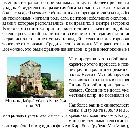
именно этот район по природным данным наиболее пригоден д
упадок. Свидетельства развития богатых частных жилых компле
больше усадеб мелких собственников и арендаторов земли, объе
митрокомиями - играли роль адм. центров небольших округов,
здания, которые располагались, как правило, в центре застрой
Условно эта гипотеза принята, хотя точное назначение подобн
Следов регулярной планировки в селениях нет; здания ставили
редко, использование пустых площадей в селениях для торговли
торговле с полисами. Среди частных домов в М. г. распростран
Возможно, это были хранилища запасов, к-рые в неспокойные 
М. г. представляют собой ва
характер этого процесса в по
чем религ. традиции прежних 
часто. Всего в М. г. обнаруж
массивов находились в соста
Сирии Второй и принадлежал 
храмов. Среди них иногда ук
местный клир, но посещали се
Мон-рь Дайр-Субат в Баре. 2-я
Наиболее ранние свидетельств
пол. VI в.
жены в Дар-Ките (339/40 и 355
храмовым комплексом в Катуре
Мон-рь Дайр-Субат в Баре. 2-я пол. VI в.
многочисленными сельские общ
Синхаре (ок. IV в.); однонефные в Киркбизе (рубеж IV и V вв.)