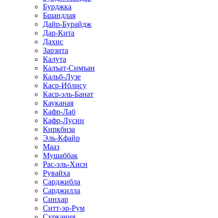
Бурджка
Бшандлая
Дайр-Бурайдж
Дар-Кита
Дахис
Зарзита
Калута
Калъат-Симъан
Кальб-Лузе
Каср-Иблису
Каср-эль-Банат
Кауканая
Кафр-Лаб
Кафр-Лусин
Киркбизa
Эль-Кфайр
Мааз
Мушаббак
Рас-эль-Хисн
Рувайха
Сарджибла
Сарджилла
Синхар
Ситт-эр-Рум
Суркания