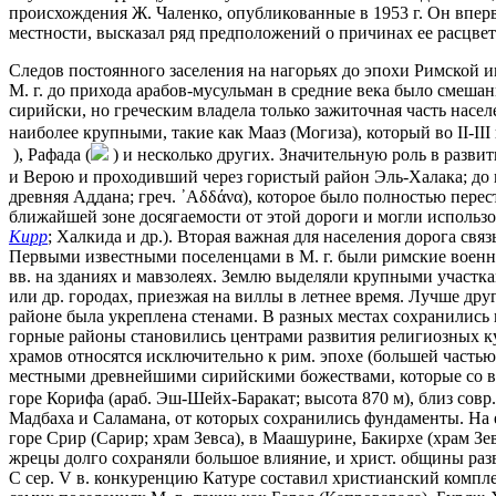
происхождения Ж. Чаленко, опубликованные в 1953 г. Он вперв
местности, высказал ряд предположений о причинах ее расцвет
Следов постоянного заселения на нагорьях до эпохи Римской имп
М. г. до прихода арабов-мусульман в средние века было смеша
сирийски, но греческим владела только зажиточная часть насел
наиболее крупными, такие как Мааз (Могиза), который во II-III
), Рафада (
) и несколько других. Значительную роль в разв
и Верою и проходивший через гористый район Эль-Халака; до н
древняя Аддана; греч. ᾿Αδδάνα), которое было полностью пере
ближайшей зоне досягаемости от этой дороги и могли использо
Кирр
; Халкида и др.). Вторая важная для населения дорога св
Первыми известными поселенцами в М. г. были римские военные
вв. на зданиях и мавзолеях. Землю выделяли крупными участками
или др. городах, приезжая на виллы в летнее время. Лучше дру
районе была укреплена стенами. В разных местах сохранились
горные районы становились центрами развития религиозных кул
храмов относятся исключительно к рим. эпохе (большей частью 
местными древнейшими сирийскими божествами, которые со вр
горе Корифа (араб. Эш-Шейх-Баракат; высота 870 м), близ совр.
Мадбаха и Саламана, от которых сохранились фундаменты. На 
горе Срир (Сарир; храм Зевса), в Маашурине, Бакирхе (храм З
жрецы долго сохраняли большое влияние, и христ. общины разв
С сер. V в. конкуренцию Катуре составил христианский компл