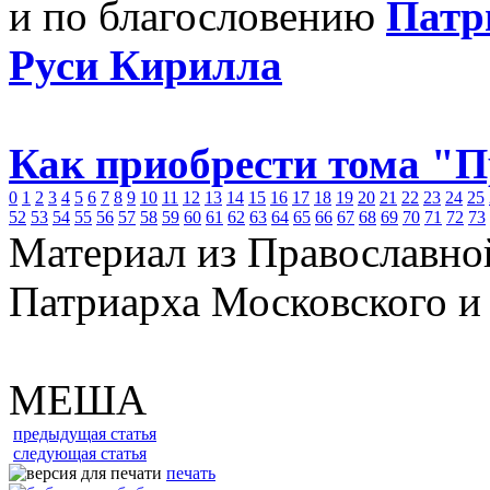
и по благословению
Патр
Руси Кирилла
Как приобрести тома "
0
1
2
3
4
5
6
7
8
9
10
11
12
13
14
15
16
17
18
19
20
21
22
23
24
25
52
53
54
55
56
57
58
59
60
61
62
63
64
65
66
67
68
69
70
71
72
73
Материал из Православно
Патриарха Московского и
МЕША
предыдущая статья
следующая статья
печать