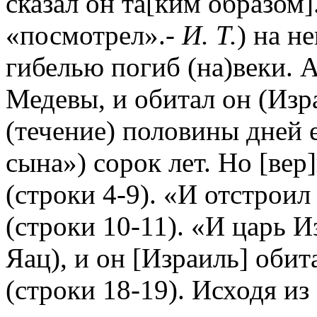
сказал он та[ким образом].
«посмотрел».-
И. Т.
) на н
гибелью погиб (на)веки. 
Медевы, и обитал он (Изра
(течение) половины дней 
сына») сорок лет. Но [ве
(строки 4-9). «И отстроил
(строки 10-11). «И царь И
Яац), и он [Израиль] обит
(строки 18-19). Исходя из