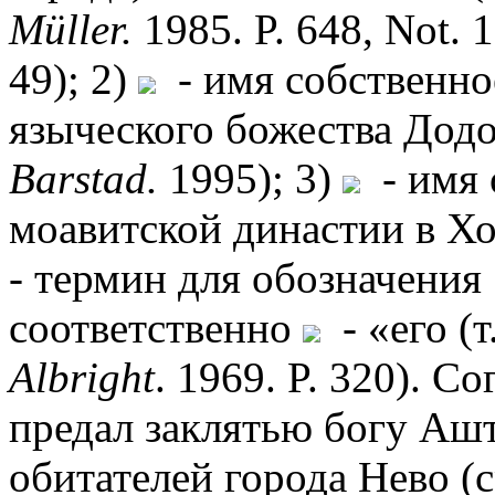
M
ü
ller.
1985. P. 648, Not. 
49); 2)
- имя собственно
языческого божества Додо
Barstad.
1995); 3)
- имя 
моавитской династии в Х
- термин для обозначения 
соответственно
- «его (т.
Albright
. 1969. P. 320). С
предал заклятью богу Аш
обитателей города Нево (ср