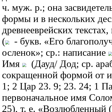
ч. муж. р.; она засвидете
формы и в нескольких дес
древнееврейских текстах, 
(
- букв. «Его благополуч
осленок»; ср.: написание
Имя
(Дауд/ Дод; ср. ара
сокращенной формой от 
1; 2 Цар 23. 9; 23. 24; 1 Па
первоначальное имя Соло
25), т. е. «Возлюбленный