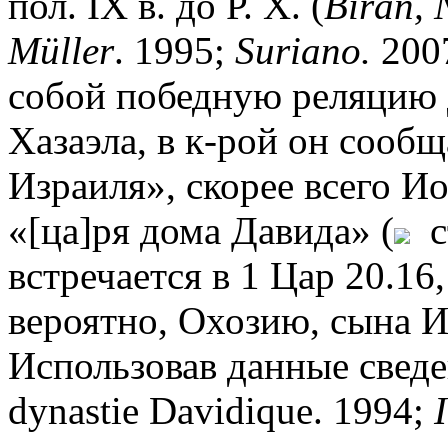
пол. IX в. до Р. Х. (
Biran, 
M
ü
ller
. 1995;
Suriano.
2007
собой победную реляцию д
Хазаэла, в к-рой он сооб
Израиля», скорее всего Ио
«[ца]ря дома Давида» (
ст
встречается в 1 Цар 20.16, 2
вероятно, Охозию, сына 
Использовав данные сведе
dynastie Davidique. 1994;