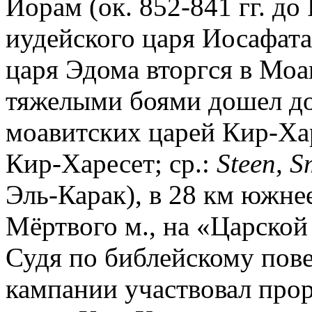
Иорам (ок. 852-841 гг. до
иудейского царя Иосафата (
царя Эдома вторгся в Моав
тяжелыми боями дошел д
моавитских царей Кир-Ха
Кир-Харесет; ср.:
Steen, S
Эль-Карак), в 28 км южнее
Мёртвого м., на «Царской д
Судя по библейскому пове
кампании участвовал прор