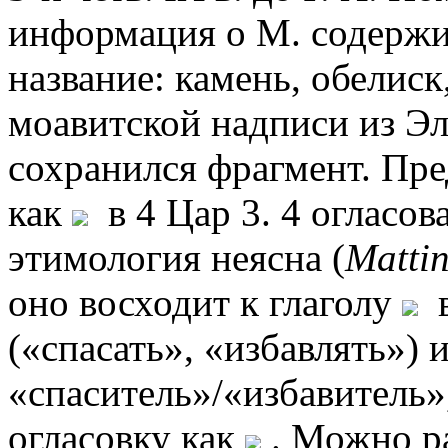
информация о М. содержитс
название: камень, обелиск
моавитской надписи из Эл
сохранился фрагмент. Пре
как
в 4 Цар 3. 4 огласов
этимология неясна (
Mattin
оно восходит к глаголу
в
(«спасать», «избавлять») 
«спаситель»/«избавитель»,
огласовку как
. Можно ра