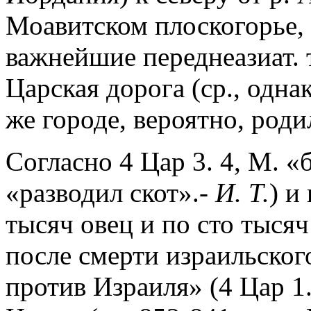
Моавитском плоскогорье, 
важнейшие переднеазиат. т
Царская дорога (ср., одна
же городе, вероятно, роди
Согласно 4 Цар 3. 4, М. «
«разводил скот».-
И. Т.
) и
тысяч овец и по сто тыся
после смерти израильског
против Израиля» (4 Цар 1.