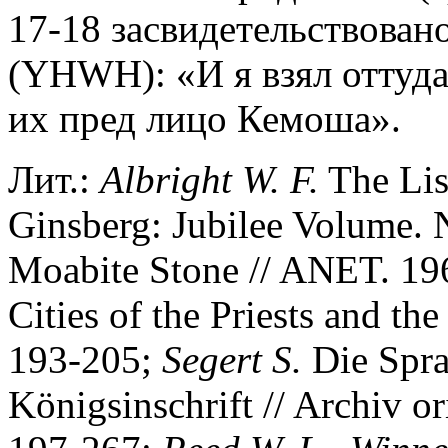
17-18 засвидетельствован
(YHWH): «И я взял оттуд
их пред лицо Кемоша».
Лит.:
Albright W. F.
The List
Ginsberg: Jubilee Volume. N
Moabite Stone // ANET. 19
Cities of the Priests and the
193-205;
Segert S.
Die Spra
Königsinschrift // Archiv or