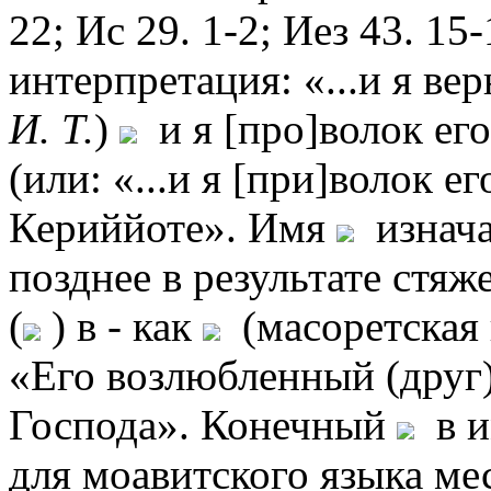
22; Ис 29. 1-2; Иез 43. 15
интерпретация: «...и я ве
И. Т.
)
и я [про]волок ег
(или: «...и я [при]волок е
Кериййоте». Имя
изнача
позднее в результате стя
(
) в - как
(масоретская 
«Его возлюбленный (друг)
Господа». Конечный
в и
для моавитского языка ме