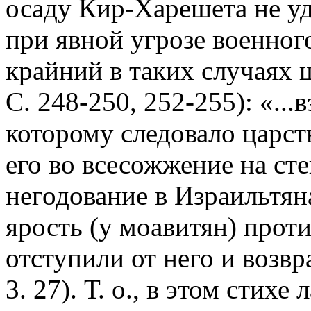
осаду Кир-Харешета не уда
при явной угрозе военног
крайний в таких случаях ш
С. 248-250, 252-255): «...
которому следовало царств
его во всесожжение на ст
негодование в Израильтян
ярость (у моавитян) прот
отступили от него и возв
3. 27). Т. о., в этом стих