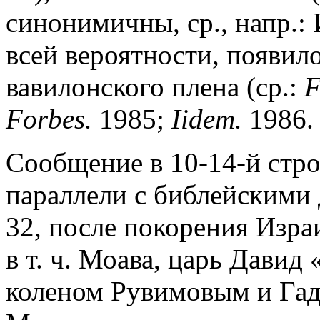
синонимичны, ср., напр.: 
всей вероятности, появил
вавилонского плена (ср.:
F
Forbes.
1985;
Iidem.
1986. 
Cообщение в 10-14-й стр
параллели с библейскими 
32, после покорения Изра
в т. ч. Моава, царь Давид
коленом Рувимовым и Га