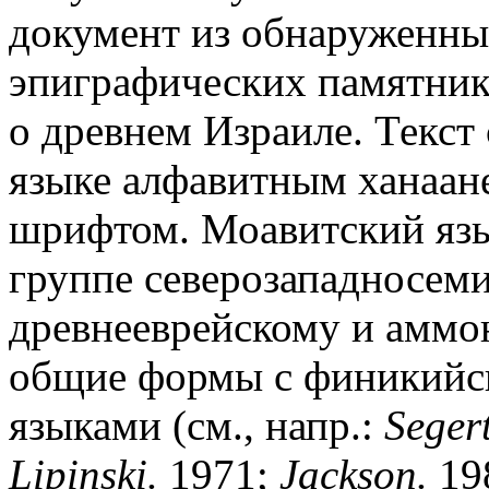
документ из обнаруженны
эпиграфических памятни
о древнем Израиле. Текст
языке алфавитным ханаан
шрифтом. Моавитский язы
группе северозападносеми
древнееврейскому и аммон
общие формы с финикийс
языками (см., напр.:
Segert
Lipinski.
1971;
Jackson.
19