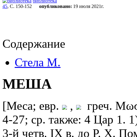
библиотека
45
, С. 150-152
опубликовано:
19 июля 2021г.
Содержание
Стела М.
МЕША
[Меса; евр.
,
греч. Μωσ
4-27; ср. также: 4 Цар 1. 
3-й четв. IX в. до Р. Х. 