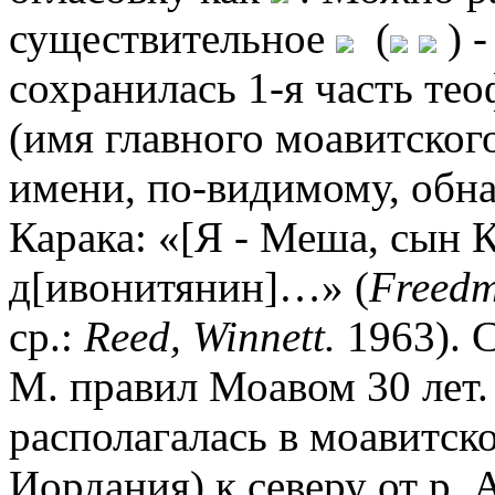
существительное
(
) -
сохранилась 1-я часть те
(имя главного моавитского
имени, по-видимому, обна
Карака: «[Я - Меша, сын К
д[ивонитянин]…» (
Freedm
ср.:
Reed, Winnett.
1963). С
М. правил Моавом 30 лет.
располагалась в моавитск
Иордания) к северу от р.