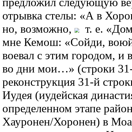
предложил следующую ве
отрывка стелы: «А в Хоро
но, возможно,
т. е. «Дом
мне Кемош: «Сойди, воюй
воевал с этим городом, и 
во дни мои…» (строки 31-
реконструкция 31-й строки
Иудея (иудейская династи
определенном этапе райо
Хауронен/Хоронен) в Моав