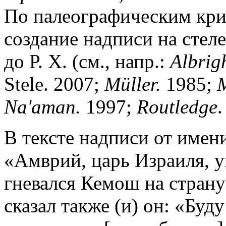
По палеографическим кр
создание надписи на стеле 
до Р. Х. (см., напр.:
Albrig
Stele. 2007;
M
ü
ller.
1985;
M
Na'aman.
1997;
Routledge
.
В тексте надписи от имени
«Амврий, царь Израиля, у
гневался Кемош на страну 
сказал также (и) он: «Буд