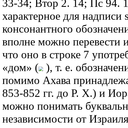
33-34; Втор 2. 14; Пс 94. 
характерное для надписи sc
консонантного обозначен
вполне можно перевести и
что оно в строке 7 употре
«дом» (
), т. е. обозначе
помимо Ахава принадлежал
853-852 гг. до Р. Х.) и Ио
можно понимать буквальн
независимости от Израиля