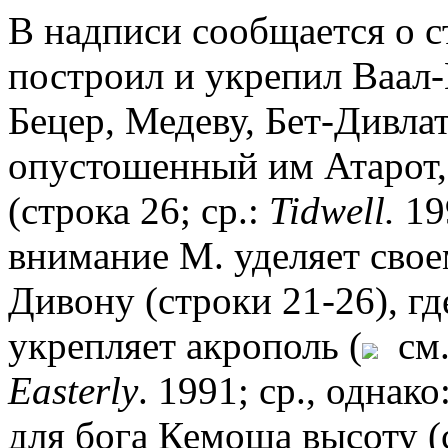
В надписи сообщается о с
построил и укрепил Ваал-
Бецер, Медеву, Бет-Дивла
опустошенный им Атарот,
(cтрока 26; ср.:
Tidwell.
19
внимание М. уделяет свое
Дивону (строки 21-26), г
укрепляет акрополь (
см.
Easterly
. 1991; ср., однако
для бога Кемоша высоту (