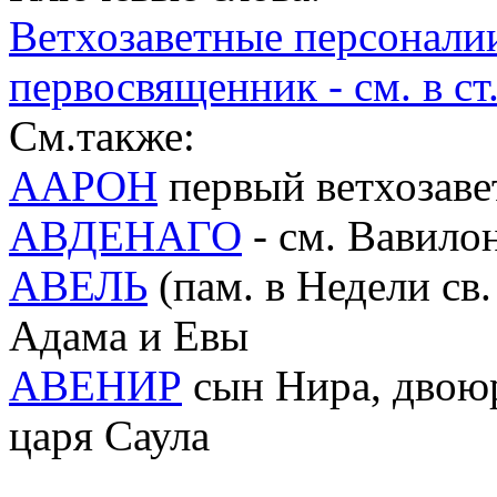
Ветхозаветные персонали
первосвященник - см. в с
См.также:
ААРОН
первый ветхозав
АВДЕНАГО
- см. Вавило
АВЕЛЬ
(пам. в Недели св.
Адама и Евы
АВЕНИР
сын Нира, двоюр
царя Саула