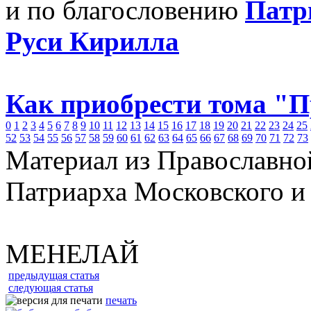
и по благословению
Патр
Руси Кирилла
Как приобрести тома "
0
1
2
3
4
5
6
7
8
9
10
11
12
13
14
15
16
17
18
19
20
21
22
23
24
25
52
53
54
55
56
57
58
59
60
61
62
63
64
65
66
67
68
69
70
71
72
73
Материал из Православно
Патриарха Московского и
МЕНЕЛАЙ
предыдущая статья
следующая статья
печать