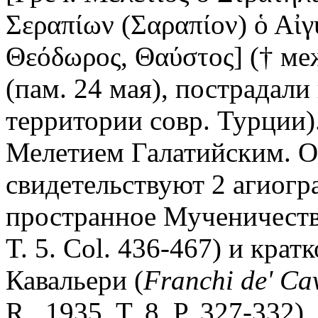
Σεραπίων (Σαραπίον) ὁ Αἰγύ
Θεόδωρος, Θαύστος] († ме
(пам. 24 мая), пострадали в
территории совр. Турции)
Мелетием Галатийским. О
свидетельствуют 2 агиогр
пространное Мученичеств
T. 5. Col. 436-467) и крат
Кавальери (
Franchi de' Cav
R., 1935. T. 8. P. 327-332