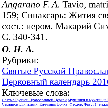
Angarano F. A.
Tavio, matri
159; Синаксарь: Жития св
сост.: иером. Макарий Сим
С. 340-341.
О. Н. А.
Рубрики:
Святые Русской Правосла
Церковный календарь 2016
Ключевые слова:
Святые Русской Православной Церкви
Мученики и мученицы 
Серапион Египтянин, Каллиник Волхв, Феодор, Фавст († между 