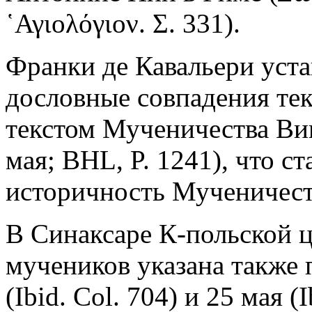
῾Αγιολόγιον. Σ. 331).
Франки де Кавальери уст
дословные совпадения тек
текстом Мученичества Вик
мая; BHL, P. 1241), что с
историчность Мученичест
В Синаксаре К-польской ц
мучеников указана также п
(Ibid. Col. 704) и 25 мая (