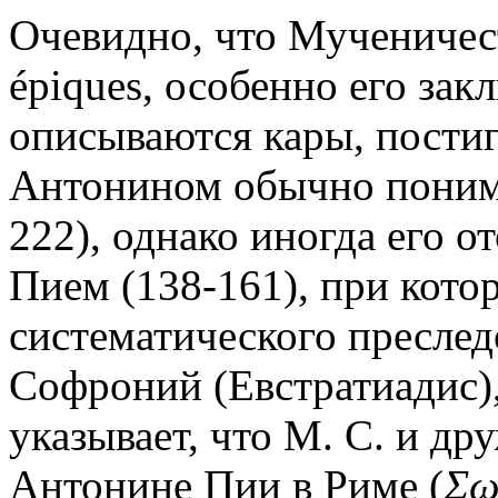
Очевидно, что Мученичест
épiques, особенно его зак
описываются кары, пости
Антонином обычно понима
222), однако иногда его 
Пием (138-161), при кото
систематического преслед
Софроний (Евстратиадис),
указывает, что М. С. и д
Антонине Пии в Риме (
Σω