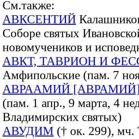
См.также:
АВКСЕНТИЙ
Калашников 
Соборе святых Ивановско
новомучеников и исповед
АВКТ, ТАВРИОН И ФЕ
Амфипольские (пам. 7 ноя
АВРААМИЙ [АВРАМИЙ]
(пам. 1 апр., 9 марта, 4 н
Владимирских святых)
АВУДИМ
(† ок. 299), мч.