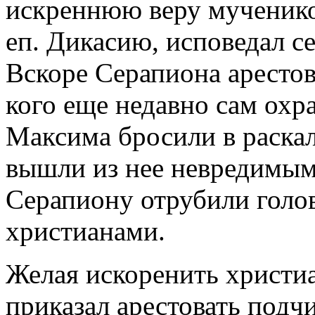
искреннюю веру мученико
еп. Дикасию, исповедал с
Вскоре Серапиона арестова
кого еще недавно сам охра
Максима бросили в раска
вышли из нее невредимым
Серапиону отрубили голов
христианами.
Желая искоренить христи
приказал арестовать подч