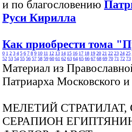
и по благословению
Патр
Руси Кирилла
Как приобрести тома "
0
1
2
3
4
5
6
7
8
9
10
11
12
13
14
15
16
17
18
19
20
21
22
23
24
25
52
53
54
55
56
57
58
59
60
61
62
63
64
65
66
67
68
69
70
71
72
73
Материал из Православно
Патриарха Московского и
МЕЛЕТИЙ СТРАТИЛАТ, 
СЕРАПИОН ЕГИПТЯНИН