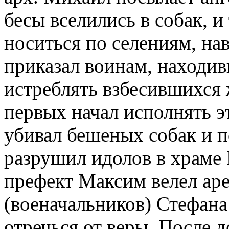
бесы вселились в собак, и
носиться по селениям, нав
приказал воинам, находив
истреблять взбесившихся
первых начал исполнять э
убивал бешеных собак и п
разрушил идолов в храме 
префект Максим велел аре
(военачальников) Стефана
отречься от веры. После д