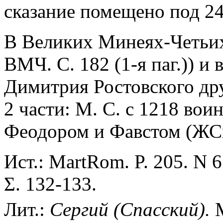
сказание помещено под 24 
В Великих Минеях-Четьих
ВМЧ. С. 182 (1-я паг.)) и
Димитрия Ростовского др
2 части: М. С. с 1218 во
Феодором и Фавстом (ЖСв
Ист.: MartRom. P. 205. N 
Σ. 132-133.
Лит.:
Сергий (Спасский).
М