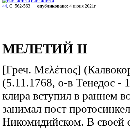
библиотека
44
, С. 562-563
опубликовано:
4 июня 2021г.
МЕЛЕТИЙ II
[Греч. Μελέτιος] (Калвоко
(5.11.1768, о-в Тенедос - 
клира вступил в раннем воз
занимал пост протосинкел
Никомидийском. В своей 