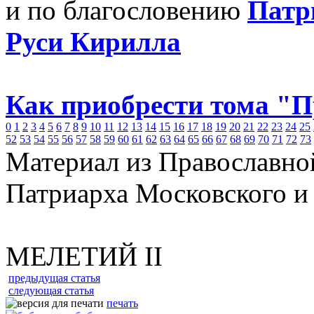
и по благословению
Патр
Руси Кирилла
Как приобрести тома "
0
1
2
3
4
5
6
7
8
9
10
11
12
13
14
15
16
17
18
19
20
21
22
23
24
25
52
53
54
55
56
57
58
59
60
61
62
63
64
65
66
67
68
69
70
71
72
73
Материал из Православно
Патриарха Московского и
МЕЛЕТИЙ II
предыдущая статья
следующая статья
печать