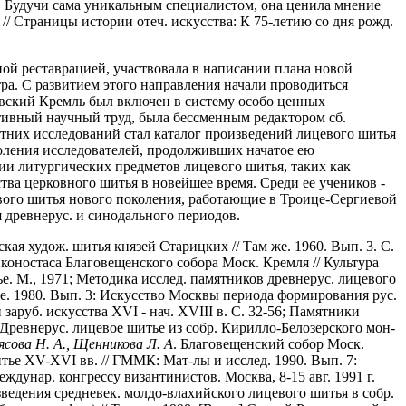
. Будучи сама уникальным специалистом, она ценила мнение
 // Страницы истории отеч. искусства: К 75-летию со дня рожд.
ой реставрацией, участвовала в написании плана новой
ра. С развитием этого направления начали проводиться
ковский Кремль был включен в систему особо ценных
тивный научный труд, была бессменным редактором сб.
етних исследований стал каталог произведений лицевого шитья
околения исследователей, продолживших начатое ею
ии литургических предметов лицевого шитья, таких как
тва церковного шитья в новейшее время. Среди ее учеников -
ого шитья нового поколения, работающие в Троице-Сергиевой
 древнерус. и синодального периодов.
ская худож. шитья князей Старицких // Там же. 1960. Вып. 3. С.
иконостаса Благовещенского собора Моск. Кремля // Культура
тье. М., 1971; Методика исслед. памятников древнерус. лицевого
же. 1980. Вып. 3: Искусство Москвы периода формирования рус.
 заруб. искусства XVI - нач. XVIII в. С. 32-56; Памятники
; Древнерус. лицевое шитье из собр. Кирилло-Белозерского мон-
ясова Н. А., Щенникова Л. А
. Благовещенский собор Моск.
итье XV-XVI вв. // ГММК: Мат-лы и исслед. 1990. Вып. 7:
еждунар. конгрессу византинистов. Москва, 8-15 авг. 1991 г.
зведения средневек. молдо-влахийского лицевого шитья в собр.