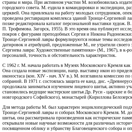
страны и мира. При активном участии М. возобновилась издател
городского совета. М. ездила в командировки и экспедиции, р
церквей. Она привлекала на работу молодых сотрудников, опек
проведена реставрация комплекса зданий Троице-Сергиевой ла
позже редактировала каталог персональной выставки худож. В
П. Трофимова. Загорск, 1955). В это время она публикует исс
покров с фигурами преподобных Сергия и Никона Радонежских,
Троице-Сергиевой лавры формулируются новые темы исследован
датировок и атрибуций, предложенные М., не утратили своего
Сергиева лавра: Художественные памятники» (М., 1967), в к-р
персоналий, точность и обстоятельность характеристик.
С 1962 г. М. начала работать в Музеях Московского Кремля ка
Она создала новые экспозиции, напр. выставку икон из приде
иконостаса (кон. XIV - нач. XV в.). М. возглавила комиссию 
собраний. В 1971 г. состоялась защита ее канд. дис. «Древнер
продолжала заниматься изучением лицевого шитья, активно уч
становились ведущие мастерские шитья Др. Руси - царские и 
новгородского Софийского), монастырей (Кириллова Белозерск
Для метода работы М. был характерен энциклопедический подх
Троице-Сергиевой лавры и соборах Московского Кремля. М. дос
шитья, она рассматривала произведения как исторические пам
открывали новые научные возможности для различных историч
посвященном облику и убранству Благовещенского собора и оп