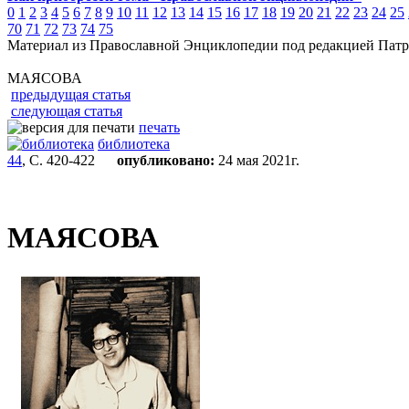
0
1
2
3
4
5
6
7
8
9
10
11
12
13
14
15
16
17
18
19
20
21
22
23
24
25
70
71
72
73
74
75
Материал из Православной Энциклопедии под редакцией Патр
МАЯСОВА
предыдущая статья
следующая статья
печать
библиотека
44
, С. 420-422
опубликовано:
24 мая 2021г.
МАЯСОВА