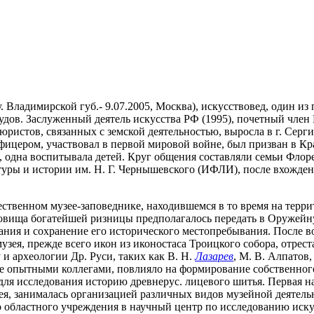
. Владимирской губ.- 9.07.2005, Москва), искусствовед, один из
удов. Заслуженный деятель искусства РФ (1995), почетный член
ристов, связанных с земской деятельностью, выросла в г. Сергие
фицером, участвовал в первой мировой войне, был призван в Кра
, одна воспитывала детей. Круг общения составляли семьи Флор
туры и истории им. Н. Г. Чернышевского (ИФЛИ), после вхожден
ожественном музее-заповеднике, находившемся в то время на тер
овища богатейшей ризницы предполагалось передать в Оружейн
ания и сохранение его исторического местопребывания. После в
ея, прежде всего икон из иконостаса Троицкого собора, отрест
и археологии Др. Руси, таких как В. Н.
Лазарев
, М. В. Алпатов,
олее опытными коллегами, повлияло на формирование собственног
для исследования историю древнерус. лицевого шитья. Первая нау
зея, занималась организацией различных видов музейной деятель
о областного учреждения в научный центр по исследованию иску