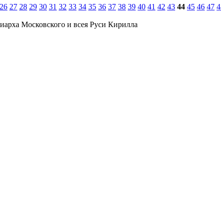
26
27
28
29
30
31
32
33
34
35
36
37
38
39
40
41
42
43
44
45
46
47
4
иарха Московского и всея Руси Кирилла