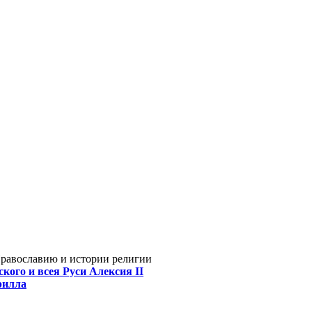
Православию и истории религии
кого и всея Руси Алексия II
рилла