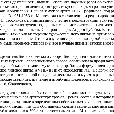
ьская деятельность, вышли 3 сборника научных работ об экспона
азыскивая произведения древнерус. искусства, к-рым грозило ун
ала и обучала их. Вышла замуж за архит. И. В. Трофимова, под 
вры. В 1951-1953 гг. М. помогала в составлении и редактирова
. П. Трофимова, принимавшего участие в реконструкции архите
ледования малоизученных, ценных своей исторической значимост
 древняя копия иконы Св. Троицы прп. Андрея Рублёва. В это 
ий, такие как мастерские художественного шитья на примере к
 значения и поныне. Итогом изучения сергиево-посадской колле
ом были продемонстрированы все научные приемы автора: многоп
к хранитель Благовещенского собора. Благодаря ей были система
льных церквей Благовещенского собора, организовала профилакт
по научной каталогизации музея, она разработала форму инвента
усское лицевое шитье XVI в.» в Ин-те археологии АН. На должнос
аствуя в выставочной и научной деятельности музея, в различн
боярские светлицы; изучение и атрибуция шедевров, происходивш
ого, Соловецкого).
од, удачно совпавший со счастливой возможностью изучать луч
конально знала архитектуру храмов Кремля, состав и историю п
ятники, созданные в определенных обстоятельствах и связанные
еских дисциплин, для обогащения складывавшейся картины разв
убликованном к 500-летию этого памятника, М. написала большо