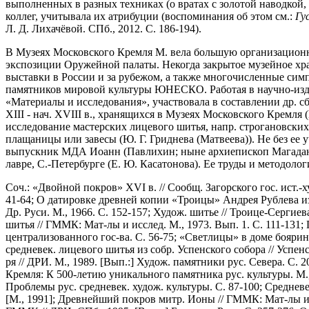
выполненных в разных техниках (о вратах с золотой наводкой
коллег, учитывала их атрибуции (воспоминания об этом см.:
Гу
Л. Д. Лихачёвой. СПб., 2012. С. 186-194).
В Музеях Московского Кремля М. вела большую организационну
экспозиции Оружейной палаты. Некогда закрытое музейное хра
выставки в России и за рубежом, а также многочисленные сим
памятников мировой культуры ЮНЕСКО. Работая в научно-издат
«Материалы и исследования», участвовала в составлении др. с
XIII - нач. XVIII в., хранящихся в Музеях Московского Кремля
исследование мастерских лицевого шитья, напр. строгановских
плащаницы или завесы (Ю. Г. Гриднева (Матвеева)). Не без ее
выпускник МДА Иоанн (Павлихин; ныне архиепископ Магаданск
лавре, С.-Петербурге (Е. Ю. Касатонова). Ее труды и методол
Соч.: «Двойной покров» XVI в. // Сообщ. Загорского гос. ист.-х
41-64; О датировке древней копии «Троицы» Андрея Рублева из 
Др. Руси. М., 1966. С. 152-157; Худож. шитье // Троице-Сергие
шитья // ГММК: Мат-лы и исслед. М., 1973. Вып. 1. С. 111-131
централизованного гос-ва. С. 56-75; «Светлицы» в доме боярина 
средневек. лицевого шитья из собр. Успенского собора // Успен
ря // ДРИ. М., 1989. [Вып.:] Худож. памятники рус. Севера. С.
Кремля: К 500-летию уникального памятника рус. культуры. М.,
Проблемы рус. средневек. худож. культуры. С. 87-100; Средневе
[М., 1991]; Древнейший покров митр. Ионы // ГММК: Мат-лы и и