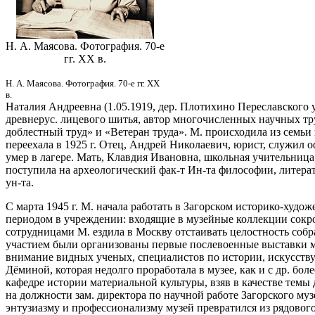
Н. А. Маясова. Фотография. 70-е
гг. ХХ в.
Н. А. Маясова. Фотография. 70-е гг. ХХ
в.
Наталия Андреевна (1.05.1919, дер. Плотихино Переславского у
древнерус. лицевого шитья, автор многочисленных научных тр
доблестный труд» и «Ветеран труда». М. происходила из семьи ю
переехала в 1925 г. Отец, Андрей Николаевич, юрист, служил о
умер в лагере. Мать, Клавдия Ивановна, школьная учительница
поступила на археологический фак-т Ин-та философии, литера
ун-та.
С марта 1945 г. М. начала работать в Загорском историко-худ
периодом в учреждении: входящие в музейные коллекции сокр
сотрудницами М. ездила в Москву отстаивать целостность собр
участием были организованы первые послевоенные выставки муз
внимание видных ученых, специалистов по истории, искусству 
Дёминой, которая недолго проработала в музее, как и с др. б
кафедре истории материальной культуры, взяв в качестве темы 
на должности зам. директора по научной работе Загорского му
энтузиазму и профессионализму музей превратился из рядовог