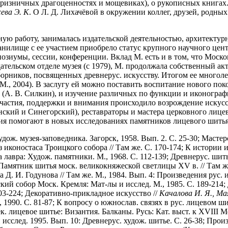
, ризничных драгоценностях и мощевиках), о рукописных книгах
сева Э. К
. О Л. Д. Лихачёвой в окружении коллег, друзей, родных
ю работу, занималась издательской деятельностью, архитектурн
нилище с ее участием приобрело статус крупного научного цент
позиумы, сессии, конференции. Вклад М. есть и в том, что Мос
ельском отделе музея (с 1979), М. продолжала собственный ак
борников, посвященных древнерус. искусству. Итогом ее многол
 (М., 2004). В заслугу ей можно поставить воспитание нового п
 (А. В. Силкин), и изучение различных по функции и иконограф
 участия, поддержки и внимания происходило возрождение искусс
ий и Синегорский), реставраторы и мастера церковного лицев
огия помогают в новых исследованиях памятников лицевого шитья
удож. музея-заповедника. Загорск, 1958. Вып. 2. С. 25-30; Мастер
иконостаса Троицкого собора // Там же. С. 170-174; К истории 
ва лавра: Худож. памятники. М., 1968. С. 112-139; Древнерус. ши
; Памятник шитья моск. великокняжеской светлицы XV в. // Там 
Д. И. Годунова // Там же. М., 1984. Вып. 4: Произведения рус. и
ский собор Моск. Кремля: Мат-лы и исслед. М., 1985. С. 189-214
 203-224; Декоративно-прикладное искусство //
Качалова И. Я., Ма
 1990. С. 81-87; К вопросу о южнослав. связях в рус. лицевом ш
к. лицевое шитье: Византия. Балканы. Русь: Кат. выст. к XVIII М
сслед. 1995. Вып. 10: Древнерус. худож. шитье. С. 26-38; Прои