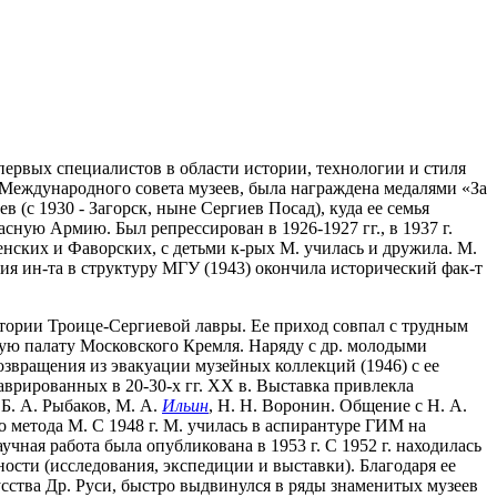
 первых специалистов в области истории, технологии и стиля
 Международного совета музеев, была награждена медалями «За
в (с 1930 - Загорск, ныне Сергиев Посад), куда ее семья
сную Армию. Был репрессирован в 1926-1927 гг., в 1937 г.
енских и Фаворских, с детьми к-рых М. училась и дружила. М.
ия ин-та в структуру МГУ (1943) окончила исторический фак-т
ритории Троице-Сергиевой лавры. Ее приход совпал с трудным
ую палату Московского Кремля. Наряду с др. молодыми
озвращения из эвакуации музейных коллекций (1946) с ее
аврированных в 20-30-х гг. XX в. Выставка привлекла
 Б. А. Рыбаков, М. А.
Ильин
, Н. Н. Воронин. Общение с Н. А.
о метода М. С 1948 г. М. училась в аспирантуре ГИМ на
чная работа была опубликована в 1953 г. С 1952 г. находилась
ности (исследования, экспедиции и выставки). Благодаря ее
сства Др. Руси, быстро выдвинулся в ряды знаменитых музеев