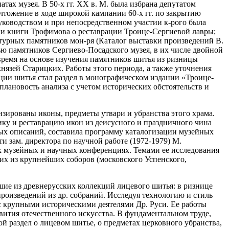
тах музея. В 50-х гг. XX в. М. была избрана депутатом
ичтожение в ходе широкой кампании 60-х гг. по закрытию
руководством и при непосредственном участии к-рого была
нии книги Трофимова о реставрации Троице-Сергиевой лавры;
ктурных памятников мон-ря (Каталог выставки произведений В.
ью памятников Сергиево-Посадского музея, в их числе двойной
время на основе изучения памятников шитья из ризницы
нязей Старицких. Работы этого периода, а также уточнения
кции шитья стал раздел в монографическом издании «Троице-
лановость анализа с учетом исторических обстоятельств и
тизированы иконы, предметы утвари и убранства этого храма.
ику и реставрацию икон из деисусного и праздничного чина
рных описаний, составила программу каталогизации музейных
ти зам. директора по научной работе (1972-1979) М.
ых музейных и научных конференциях. Темами ее исследования
их из крупнейших соборов (московского Успенского,
шие из древнерусских коллекций лицевого шитья: в ризнице
роизведений из др. собраний. Исследуя технологию и стиль
 с крупными историческими деятелями Др. Руси. Ее работы
ития отечественного искусства. В фундаментальном труде,
й раздел о лицевом шитье, о предметах церковного убранства,