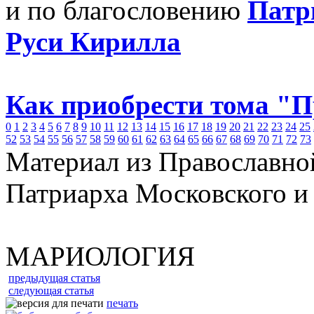
и по благословению
Патр
Руси Кирилла
Как приобрести тома "
0
1
2
3
4
5
6
7
8
9
10
11
12
13
14
15
16
17
18
19
20
21
22
23
24
25
52
53
54
55
56
57
58
59
60
61
62
63
64
65
66
67
68
69
70
71
72
73
Материал из Православно
Патриарха Московского и
МАРИОЛОГИЯ
предыдущая статья
следующая статья
печать