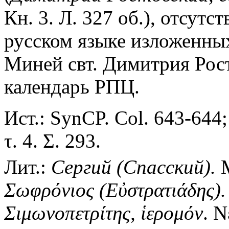
Кн. 3. Л. 327 об.), отсутс
русском языке изложенных
Миней свт. Димитрия Рост
календарь РПЦ.
Ист.: SynCP. Col. 643-644
τ. 4. Σ. 293.
Лит.:
Сергий (Спасский).
М
Σωφρόνιος (Εὐστρατιάδης)
Σιμωνοπετρίτης, ἱερομόν
. Ν