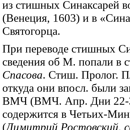
из стишных Синаксарей в
(Венеция, 1603) и в «Син
Святогорца.
При переводе стишных Си
сведения об М. попали в 
Спасова
. Стиш. Пролог. Пл
откуда они впосл. были з
ВМЧ (ВМЧ. Апр. Дни 22-3
содержится в Четьих-Мин
(
Димитрий Ростовский, 