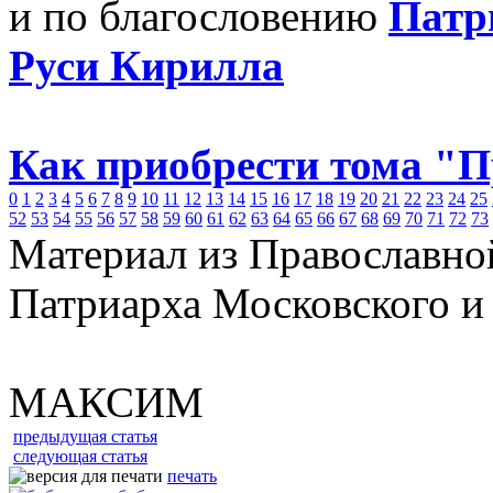
и по благословению
Патр
Руси Кирилла
Как приобрести тома "
0
1
2
3
4
5
6
7
8
9
10
11
12
13
14
15
16
17
18
19
20
21
22
23
24
25
52
53
54
55
56
57
58
59
60
61
62
63
64
65
66
67
68
69
70
71
72
73
Материал из Православно
Патриарха Московского и
МАКСИМ
предыдущая статья
следующая статья
печать