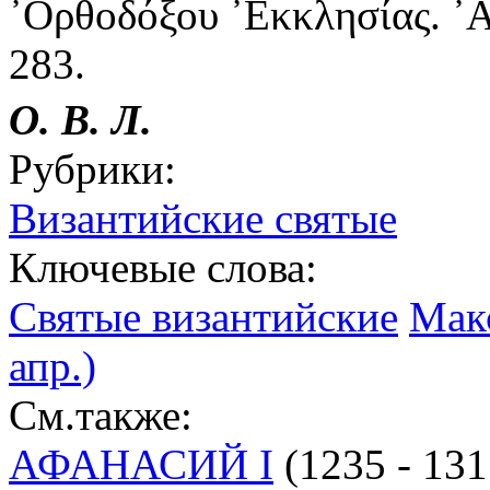
᾿Ορθοδόξου ᾿Εκκλησίας. ᾿Αθ
283.
О. В. Л.
Рубрики:
Византийские святые
Ключевые слова:
Святые византийские
Макс
апр.)
См.также:
АФАНАСИЙ I
(1235 - 1315