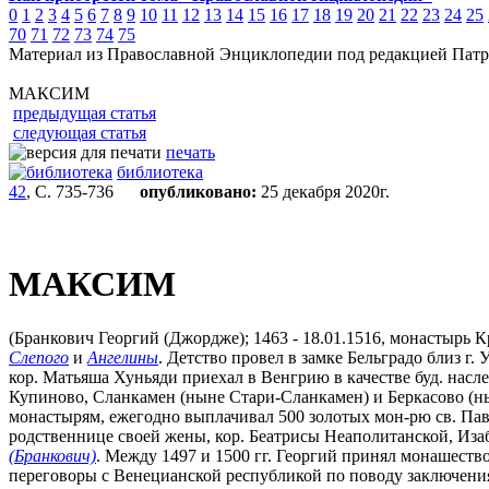
0
1
2
3
4
5
6
7
8
9
10
11
12
13
14
15
16
17
18
19
20
21
22
23
24
25
70
71
72
73
74
75
Материал из Православной Энциклопедии под редакцией Патр
МАКСИМ
предыдущая статья
следующая статья
печать
библиотека
42
, С. 735-736
опубликовано:
25 декабря 2020г.
МАКСИМ
(Бранкович Георгий (Джордже); 1463 - 18.01.1516, монастырь К
Слепого
и
Ангелины
. Детство провел в замке Бельградо близ г.
кор. Матьяша Хуньяди приехал в Венгрию в качестве буд. насл
Купиново, Сланкамен (ныне Стари-Сланкамен) и Беркасово (нын
монастырям, ежегодно выплачивал 500 золотых мон-рю св. Павла
родственнице своей жены, кор. Беатрисы Неаполитанской, Изабе
(Бранкович)
. Между 1497 и 1500 гг. Георгий принял монашество
переговоры с Венецианской республикой по поводу заключения