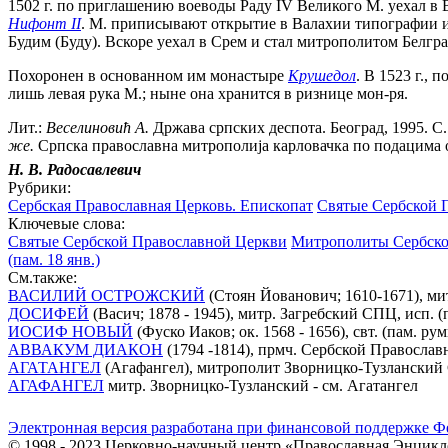
1502 г. по приглашению воеводы Раду IV Великого М. уехал в
Нифонт II
. М. приписывают открытие в Валахии типографии и
Будим (Буду). Вскоре уехал в Срем и стал митрополитом Белгр
Похоронен в основанном им монастыре
Крушедол
. В 1523 г.,
лишь левая рука М.; ныне она хранится в ризнице мон-ря.
Лит.:
Веселиновић А.
Држава српских деспота. Београд, 1995. С. 
же.
Српска православна митрополиjа карловачка по подацима од 
Н. В. Радосавлевич
Рубрики:
Сербская Православная Церковь. Епископат
Святые Сербской 
Ключевые слова:
Святые Сербской Православной Церкви
Митрополиты Сербско
(пам. 18 янв.)
См.также:
ВАСИЛИЙ ОСТРОЖСКИЙ
(Стоян Йованович; 1610-1671), митр
ДОСИФЕЙ
(Васич; 1878 - 1945), митр. Загребский СПЦ, исп. (п
ИОСИФ НОВЫЙ
(Фуско Иаков; ок. 1568 - 1656), свт. (пам. 
АВВАКУМ ДИАКОН
(1794 -1814), прмч. Сербской Православн
АГАТАНГЕЛ
(Агафангел), митрополит Зворницко-Тузланский 
АГАФАНГЕЛ
митр. Зворницко-Тузланский - см. Агатангел
Электронная версия разработана при финансовой поддержке Ф
© 1998 - 2023 Церковно-научный центр «Православная Энцикл