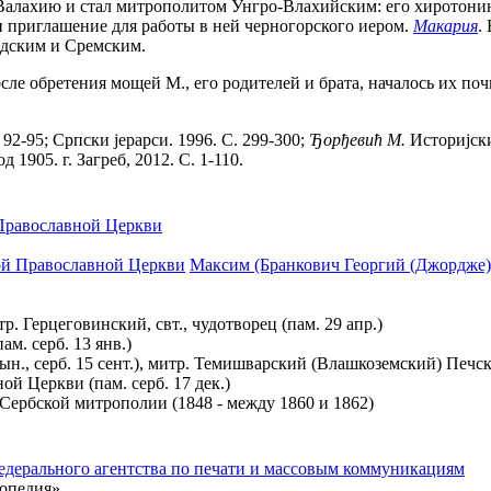
 Валахию и стал митрополитом Унгро-Влахийским: его хиротонию 
 приглашение для работы в ней черногорского иером.
Макария
.
адским и Сремским.
 после обретения мощей М., его родителей и брата, началось их п
92-95; Српски jерарси. 1996. С. 299-300;
Ђорђевић М.
Историjски
1905. г. Загреб, 2012. С. 1-110.
Православной Церкви
й Православной Церкви
Максим (Бранкович Георгий (Джордже);
. Герцеговинский, свт., чудотворец (пам. 29 апр.)
ам. серб. 13 янв.)
румын., серб. 15 сент.), митр. Темишварский (Влашкоземский) Печ
ой Церкви (пам. серб. 17 дек.)
Сербской митрополии (1848 - между 1860 и 1862)
едерального агентства по печати и массовым коммуникациям
опедия».