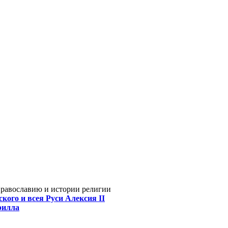
Православию и истории религии
кого и всея Руси Алексия II
рилла