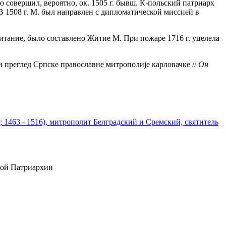
совершил, вероятно, ок. 1505 г. бывш. К-польский патриарх
 В 1508 г. М. был направлен с дипломатической миссией в
очитание, было составлено Житие М. При пожаре 1716 г. уцелела
 преглед Српске православне митрополиjе карловачке //
Он
 1463 - 1516), митрополит Белградский и Сремский, святитель
ской Патриархии