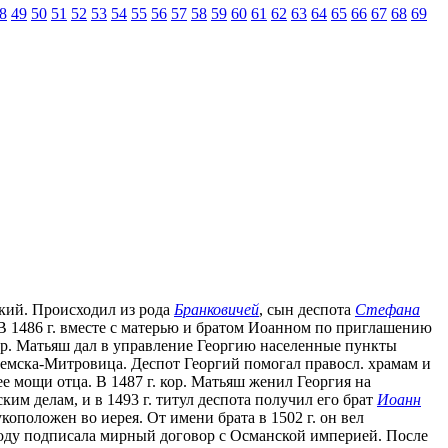
8
49
50
51
52
53
54
55
56
57
58
59
60
61
62
63
64
65
66
67
68
69
мский. Происходил из рода
Бранковичей
, сын деспота
Стефана
. В 1486 г. вместе с матерью и братом Иоанном по приглашению
Кор. Матьяш дал в управление Георгию населенные пункты
Сремска-Митровица. Деспот Георгий помогал правосл. храмам и
е мощи отца. В 1487 г. кор. Матьяш женил Георгия на
им делам, и в 1493 г. титул деспота получил его брат
Иоанн
коположен во иерея. От имени брата в 1502 г. он вел
 году подписала мирный договор с Османской империей. После