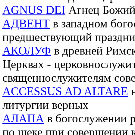
AGNUS DEI
Агнец Божий 
АДВЕНТ
в западном бого
предшествующий праздни
АКОЛУФ
в древней Римс
Церквах - церковнослужи
священнослужителям сов
ACCESSUS AD ALTARE
н
литургии верных
АЛАПА
в богослужении р
по щеке при совершении