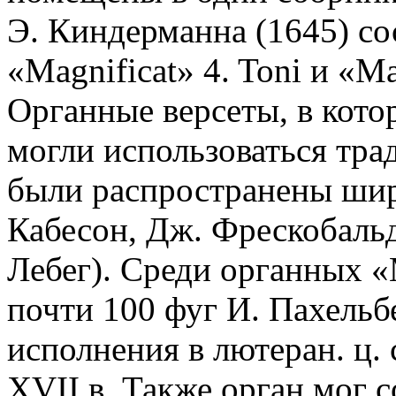
Э. Киндерманна (1645) сос
«Magnificat» 4. Toni и «Mag
Органные версеты, в котор
могли использоваться тра
были распространены шир
Кабесон, Дж. Фрескобальд
Лебег). Среди органных 
почти 100 фуг И. Пахельб
исполнения в лютеран. ц. 
XVII в. Также орган мог 