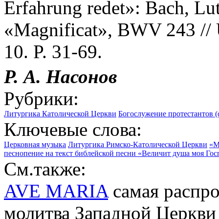
Erfahrung redet»: Bach, Lut
«Magnificat», BWV 243 // 
10. P. 31-69.
Р. А. Насонов
Рубрики:
Литургика Католической Церкви
Богослужение протестантов (
Ключевые слова:
Церковная музыка
Литургика Римско-Католической Церкви
«M
песнопение на текст библейской песни «Величит душа моя Гос
См.также:
AVE MARIA
самая распро
молитва Западной Церкви