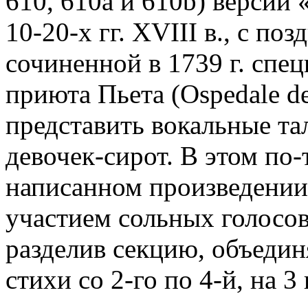
610, 610a и 610b) версий
10-20-х гг. XVIII в., с по
сочиненной в 1739 г. спе
приюта Пьета (Ospedale de
представить вокальные та
девочек-сирот. В этом по
написанном произведении 
участием сольных голосо
разделив секцию, объеди
стихи со 2-го по 4-й, на 3