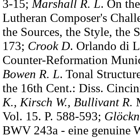
3-15;
Marshall R. L
. On the
Lutheran Composer's Challe
the Sources, the Style, the 
173;
Crook D
. Orlando di L
Counter-Reformation Munich
Bowen R. L
. Tonal Structur
the 16th Cent.: Diss. Cinci
K., Kirsch W., Bullivant R.
M
Vol. 15. P. 588-593;
G
l
ö
ckn
BWV 243a - eine genuine W