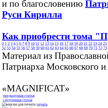
и по благословению
Патр
Руси Кирилла
Как приобрести тома "
0
1
2
3
4
5
6
7
8
9
10
11
12
13
14
15
16
17
18
19
20
21
22
23
24
25
52
53
54
55
56
57
58
59
60
61
62
63
64
65
66
67
68
69
70
71
72
73
Материал из Православно
Патриарха Московского и
«MAGNIFICAT»
предыдущая статья
следующая статья
печать