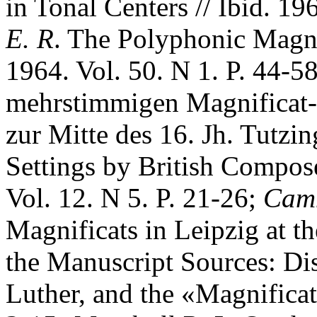
in Tonal Centers // Ibid. 19
E. R
. The Polyphonic Magnif
1964. Vol. 50. N 1. P. 44-5
mehrstimmigen Magnificat
zur Mitte des 16. Jh. Tutzi
Settings by British Compose
Vol. 12. N 5. P. 21-26;
Cam
Magnificats in Leipzig at th
the Manuscript Sources: Dis
Luther, and the «Magnificat»