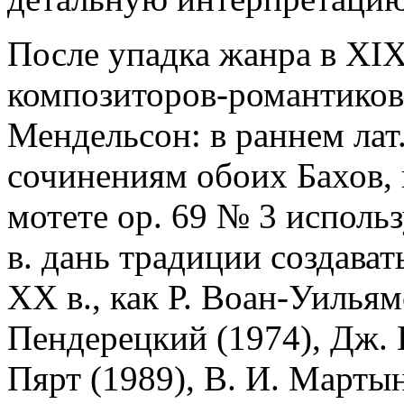
После упадка жанра в XIX
композиторов-романтиков
Мендельсон: в раннем лат.
сочинениям обоих Бахов,
мотете op. 69 № 3 использ
в. дань традиции создават
XX в., как Р. Воан-Уильямс
Пендерецкий (1974), Дж. К
Пярт (1989), В. И. Марты