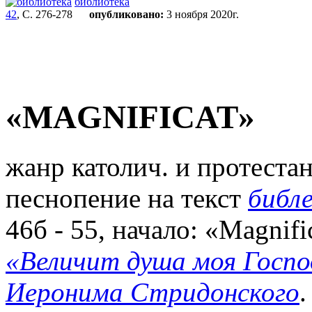
библиотека
42
, С. 276-278
опубликовано:
3 ноября 2020г.
«MAGNIFICAT»
жанр католич. и протеста
песнопение на текст
библе
46б - 55, начало: «Magnif
«Величит душа моя Госпо
Иеронима Стридонского